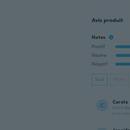
Avis produit
Notes
Positif
Neutre
Négatif
Tout
Photo
Carole
C
Inscrit de
il y a 2 ans