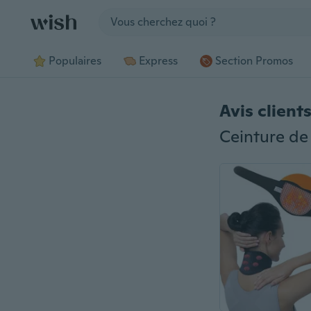
Jump to section
Populaires
Express
Section Promos
Avis client