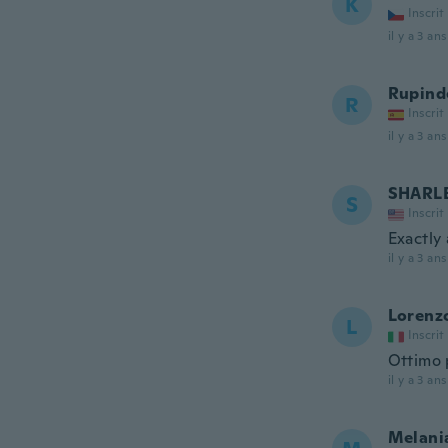
K
Inscrit
il y a 3 ans
Rupind
R
Inscrit
il y a 3 ans
SHARL
S
Inscrit
Exactly 
il y a 3 ans
Lorenz
L
Inscrit
Ottimo p
il y a 3 ans
Melani