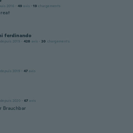
r
puis 2016
·
49
avis
·
19
chargements
reat
ni ferdinando
 depuis 2019
·
428
avis
·
20
chargements
 depuis 2019
·
47
avis
 depuis 2020
·
67
avis
r Brauchbar