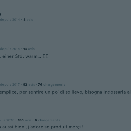
n
 depuis 2014
·
8
avis
 depuis 2014
·
13
avis
 einer Std. warm… 👍🏻
 depuis 2017
·
82
avis
·
76
chargements
emplice, per sentire un po' di sollievo, bisogna indossarla 
e
puis 2020
·
180
avis
·
6
chargements
 aussi bien , j'adore se produit merçi !