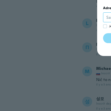
IT reall
il y a 3 ans
Adre
Lee
L
Inscrit de
J
il y a 3 ans
Παντελ
Π
Inscrit de
il y a 3 ans
Michae
M
Inscrit
Nič to 
il y a 3 ans
성모
성
Inscrit de
il y a 3 ans