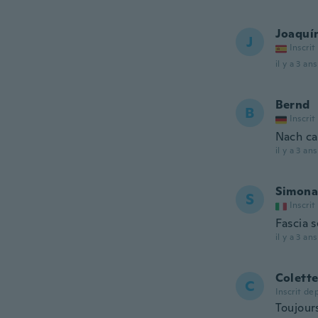
Joaquí
J
Inscrit
il y a 3 ans
Bernd
B
Inscrit
Nach ca.
il y a 3 ans
Simona
S
Inscrit
Fascia s
il y a 3 ans
Colett
C
Inscrit de
Toujours