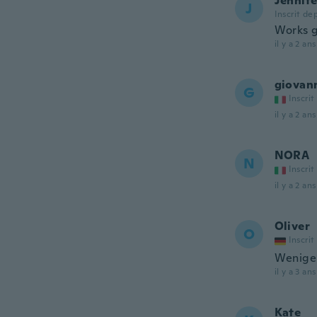
Jennife
J
Inscrit de
Works g
il y a 2 ans
giovan
G
Inscrit
il y a 2 ans
NORA
N
Inscrit
il y a 2 ans
Oliver
O
Inscrit
Wenige
il y a 3 ans
Kate