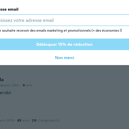
y helps
sse email
puis 2019
·
61
avis
·
41
chargements
e souhaite recevoir des emails marketing et promotionnels (= des économies !)
Débloquer 15% de réduction
ης
puis 2019
·
19
avis
Non merci
la
 depuis 2021
·
9
avis
nerobí
puis 2018
·
63
avis
·
26
chargements