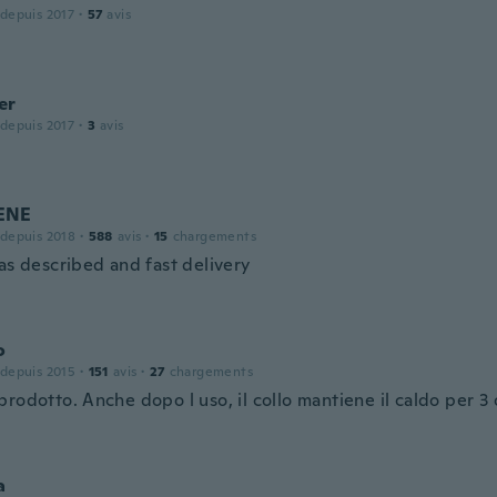
 depuis 2017
·
57
avis
er
 depuis 2017
·
3
avis
ENE
 depuis 2018
·
588
avis
·
15
chargements
as described and fast delivery
o
 depuis 2015
·
151
avis
·
27
chargements
rodotto. Anche dopo l uso, il collo mantiene il caldo per 3 
a