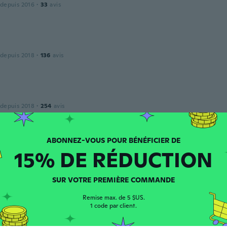
 depuis 2016
·
33
avis
 depuis 2018
·
136
avis
 depuis 2018
·
254
avis
eliefert
15% DE RÉDUCTION
ew
puis 2018
·
287
avis
·
12
chargements
SUR VOTRE PREMIÈRE COMMANDE
Remise max. de 5 $US.
1 code par client.
 depuis 2017
·
46
avis
·
4
chargements