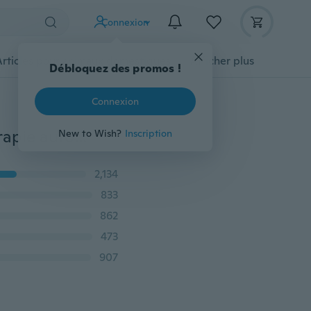
Connexion
Articles pour animaux domestiques
Afficher plus
Débloquez des promos !
Connexion
Ceinture de Tourmaline magnétique protège-cou thérapie auto-échauffante orthèse de soutien collier enveloppant Protection vertèbre soulagement de la douleur Massage
New to Wish?
Inscription
2,134
833
862
473
907