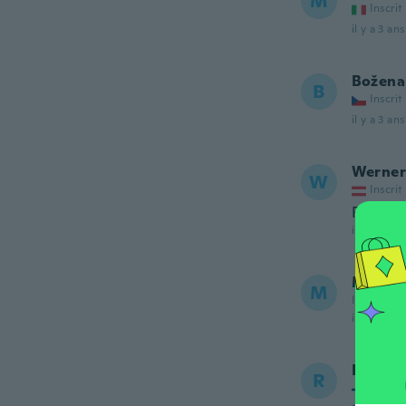
M
Inscrit
il y a 3 ans
Božena
B
Inscrit
il y a 3 ans
Werner
W
Inscrit
Rasch g
il y a 3 ans
Matth
M
Inscrit de
il y a 3 ans
Reetta
R
Inscrit