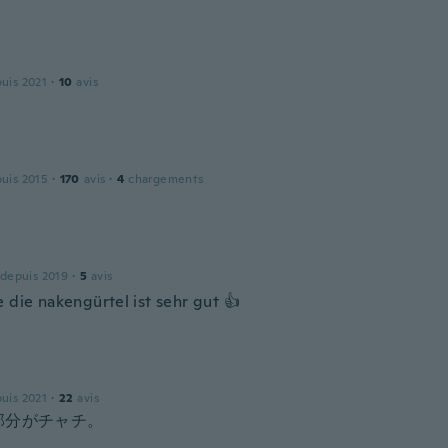
puis 2021
·
10
avis
puis 2015
·
170
avis
·
4
chargements
 depuis 2019
·
5
avis
 die nakengürtel ist sehr gut 👍
puis 2021
·
22
avis
部分がチャチ。