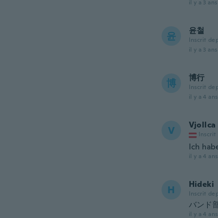
il y a 3 ans
윤철
윤
Inscrit de
il y a 3 ans
博行
博
Inscrit de
il y a 4 ans
Vjollca
V
Inscrit
Ich habe
il y a 4 ans
Hideki
H
Inscrit de
バンド
il y a 4 ans