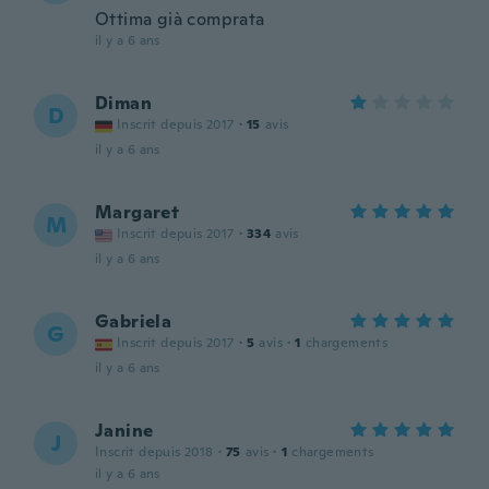
Ottima già comprata
il y a 6 ans
Diman
D
Inscrit depuis 2017
·
15
avis
il y a 6 ans
Margaret
M
Inscrit depuis 2017
·
334
avis
il y a 6 ans
Gabriela
G
Inscrit depuis 2017
·
5
avis
·
1
chargements
il y a 6 ans
Janine
J
Inscrit depuis 2018
·
75
avis
·
1
chargements
il y a 6 ans