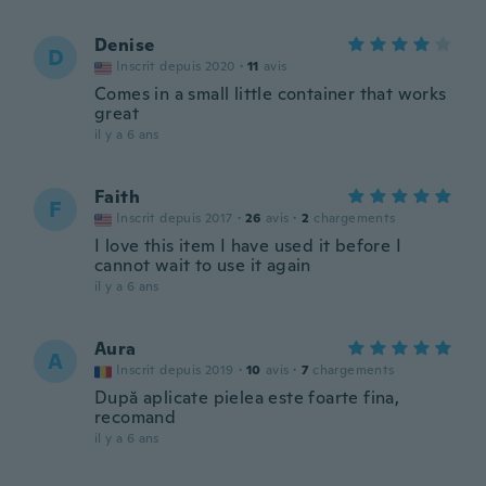
Denise
D
Inscrit depuis 2020
·
11
avis
Comes in a small little container that works
great
il y a 6 ans
Faith
F
Inscrit depuis 2017
·
26
avis
·
2
chargements
I love this item I have used it before I
cannot wait to use it again
il y a 6 ans
Aura
A
Inscrit depuis 2019
·
10
avis
·
7
chargements
După aplicate pielea este foarte fina,
recomand
il y a 6 ans