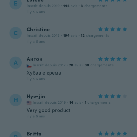
E
Inscrit depuis 2019
·
144
avis
·
3
chargements
il y a 6 ans
Christine
C
Inscrit depuis 2018
·
194
avis
·
12
chargements
il y a 6 ans
Антон
А
Inscrit depuis 2017
·
78
avis
·
38
chargements
Хубав е крема
il y a 6 ans
Hye-jin
H
Inscrit depuis 2019
·
14
avis
·
1
chargements
Very good product
il y a 6 ans
Britta