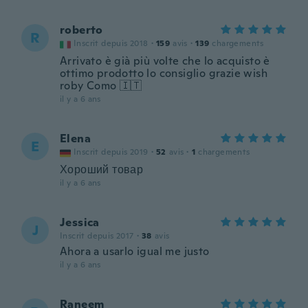
roberto
R
Inscrit depuis 2018
·
159
avis
·
139
chargements
Arrivato è già più volte che lo acquisto è
ottimo prodotto lo consiglio grazie wish
roby Como 🇮🇹
il y a 6 ans
Elena
E
Inscrit depuis 2019
·
52
avis
·
1
chargements
Хороший товар
il y a 6 ans
Jessica
J
Inscrit depuis 2017
·
38
avis
Ahora a usarlo igual me justo
il y a 6 ans
Raneem