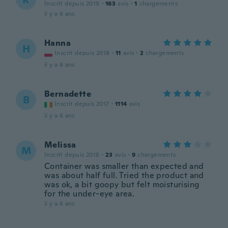
Inscrit depuis 2019
·
163
avis
·
1
chargements
il y a 6 ans
Hanna
H
Inscrit depuis 2018
·
11
avis
·
2
chargements
il y a 6 ans
Bernadette
B
Inscrit depuis 2017
·
1114
avis
il y a 6 ans
Melissa
M
Inscrit depuis 2018
·
23
avis
·
9
chargements
Container was smaller than expected and
was about half full. Tried the product and
was ok, a bit goopy but felt moisturising
for the under-eye area.
il y a 6 ans