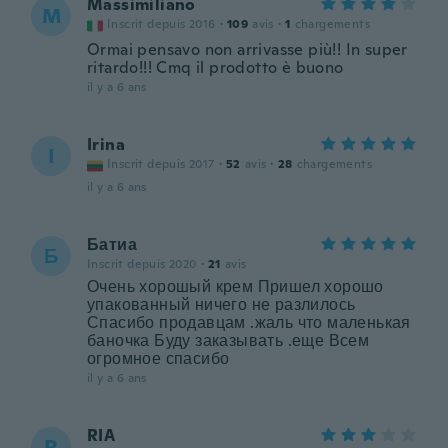
Massimiliano
M
Inscrit depuis 2016
·
109
avis
·
1
chargements
Ormai pensavo non arrivasse più!! In super
ritardo!!! Cmq il prodotto è buono
il y a 6 ans
Irina
I
Inscrit depuis 2017
·
52
avis
·
28
chargements
il y a 6 ans
Батиа
Б
Inscrit depuis 2020
·
21
avis
Очень хорошый крем Пришел хорошо
упакованный ничего не разлилось
Спасибо продавцам .жаль что маленькая
баночка Буду заказывать .еще Всем
огромное спасибо
il y a 6 ans
RIA
R