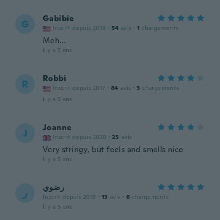
Gabibie
G
Inscrit depuis 2019
·
54
avis
·
1
chargements
Meh...
il y a 5 ans
Robbi
R
Inscrit depuis 2017
·
84
avis
·
3
chargements
il y a 5 ans
Joanne
J
Inscrit depuis 2020
·
25
avis
Very stringy, but feels and smells nice
il y a 5 ans
رضوي
ر
Inscrit depuis 2019
·
13
avis
·
6
chargements
il y a 5 ans