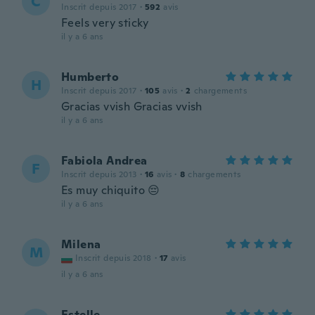
C
Inscrit depuis 2017
·
592
avis
Feels very sticky
il y a 6 ans
Humberto
H
Inscrit depuis 2017
·
105
avis
·
2
chargements
Gracias vvish Gracias vvish
il y a 6 ans
Fabiola Andrea
F
Inscrit depuis 2013
·
16
avis
·
8
chargements
Es muy chiquito 😔
il y a 6 ans
Milena
M
Inscrit depuis 2018
·
17
avis
il y a 6 ans
Estelle