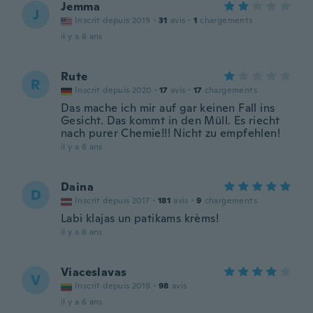
Jemma
J
Inscrit depuis 2019
·
31
avis
·
1
chargements
il y a 6 ans
Rute
R
Inscrit depuis 2020
·
17
avis
·
17
chargements
Das mache ich mir auf gar keinen Fall ins
Gesicht. Das kommt in den Müll. Es riecht
nach purer Chemie!!! Nicht zu empfehlen!
il y a 6 ans
Daina
D
Inscrit depuis 2017
·
181
avis
·
9
chargements
Labi klajas un patikams krèms!
il y a 6 ans
Viaceslavas
V
Inscrit depuis 2019
·
98
avis
il y a 6 ans