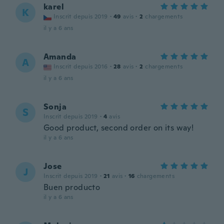
karel
K
Inscrit depuis 2019
·
49
avis
·
2
chargements
il y a 6 ans
Amanda
A
Inscrit depuis 2016
·
28
avis
·
2
chargements
il y a 6 ans
Sonja
S
Inscrit depuis 2019
·
4
avis
Good product, second order on its way!
il y a 6 ans
Jose
J
Inscrit depuis 2019
·
21
avis
·
16
chargements
Buen producto
il y a 6 ans