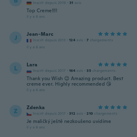
B
Inscrit depuis 2019
·
31
avis
Top Creme!!!!
il y a 6 ans
Jean-Marc
J
Inscrit depuis 2013
·
124
avis
·
7
chargements
il y a 6 ans
Lara
L
Inscrit depuis 2017
·
164
avis
·
35
chargements
Thank you Wish 😉 Amazing product. Best
creme ever. Highly recommended 😘
il y a 6 ans
Zdenka
Z
Inscrit depuis 2017
·
312
avis
·
210
chargements
Je maličký ještě nezkoušeno uvidíme
il y a 6 ans