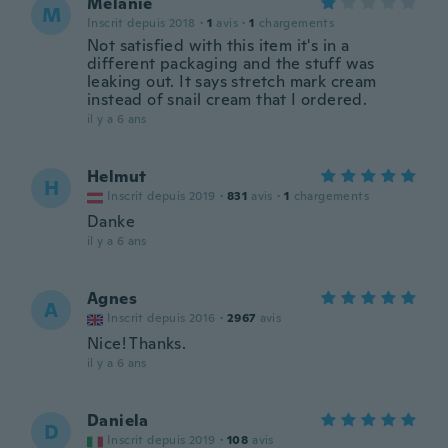
Melanie
M
Inscrit depuis 2018
·
1
avis
·
1
chargements
Not satisfied with this item it's in a
different packaging and the stuff was
leaking out. It says stretch mark cream
instead of snail cream that I ordered.
il y a 6 ans
Helmut
H
Inscrit depuis 2019
·
831
avis
·
1
chargements
Danke
il y a 6 ans
Agnes
A
Inscrit depuis 2016
·
2967
avis
Nice! Thanks.
il y a 6 ans
Daniela
D
Inscrit depuis 2019
·
108
avis