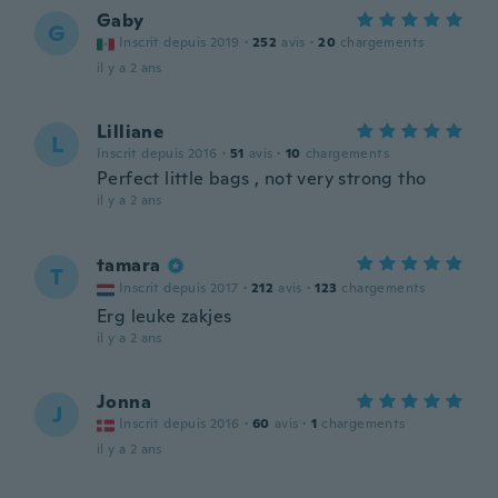
Gaby
G
Inscrit depuis 2019
·
252
avis
·
20
chargements
il y a 2 ans
Lilliane
L
Inscrit depuis 2016
·
51
avis
·
10
chargements
Perfect little bags , not very strong tho
il y a 2 ans
tamara
T
Inscrit depuis 2017
·
212
avis
·
123
chargements
Erg leuke zakjes
il y a 2 ans
Jonna
J
Inscrit depuis 2016
·
60
avis
·
1
chargements
il y a 2 ans