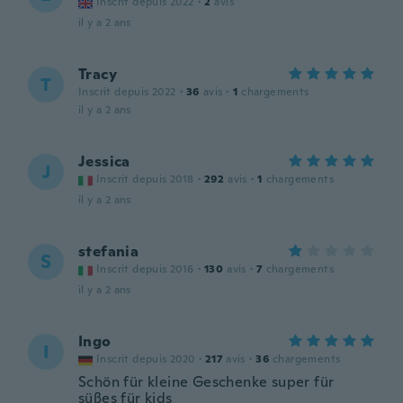
Inscrit depuis 2022
·
2
avis
il y a 2 ans
Tracy
T
Inscrit depuis 2022
·
36
avis
·
1
chargements
il y a 2 ans
Jessica
J
Inscrit depuis 2018
·
292
avis
·
1
chargements
il y a 2 ans
stefania
S
Inscrit depuis 2016
·
130
avis
·
7
chargements
il y a 2 ans
Ingo
I
Inscrit depuis 2020
·
217
avis
·
36
chargements
Schön für kleine Geschenke super für
süßes für kids