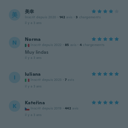
美幸
美
Inscrit depuis 2020
·
142
avis
·
3
chargements
il y a 3 ans
Norma
N
Inscrit depuis 2022
·
85
avis
·
4
chargements
Muy lindas
il y a 3 ans
Iuliana
I
Inscrit depuis 2023
·
7
avis
il y a 3 ans
Kateřina
K
Inscrit depuis 2019
·
442
avis
il y a 3 ans