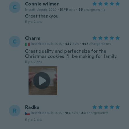
Connie wilmer
C
Inscrit depuis 2020
·
3146
avis
·
56
chargements
Great thankyou
il y a 2 ans
Charm
C
Inscrit depuis 2015
·
637
avis
·
467
chargements
Great quality and perfect size for the
Christmas cookies I’ll be making for family.
il y a 2 ans
Radka
R
Inscrit depuis 2015
·
115
avis
·
28
chargements
il y a 2 ans