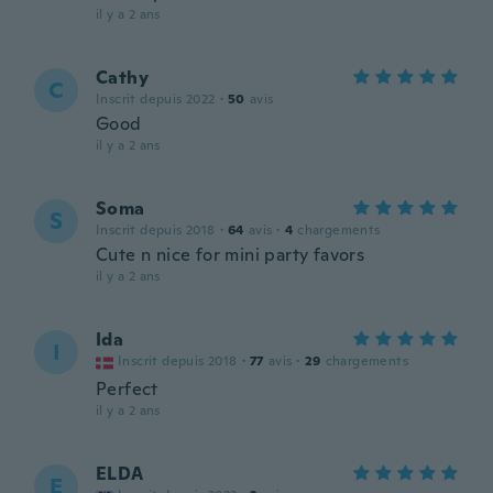
il y a 2 ans
Cathy
C
Inscrit depuis 2022
·
50
avis
Good
il y a 2 ans
Soma
S
Inscrit depuis 2018
·
64
avis
·
4
chargements
Cute n nice for mini party favors
il y a 2 ans
Ida
I
Inscrit depuis 2018
·
77
avis
·
29
chargements
Perfect
il y a 2 ans
ELDA
E