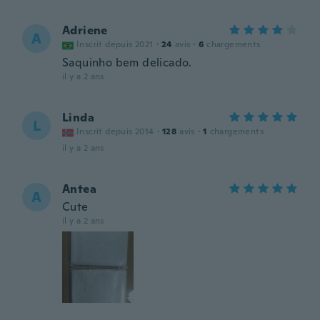
Adriene
A
Inscrit depuis 2021
·
24
avis
·
6
chargements
Saquinho bem delicado.
il y a 2 ans
Linda
L
Inscrit depuis 2014
·
128
avis
·
1
chargements
il y a 2 ans
Antea
A
Cute
il y a 2 ans