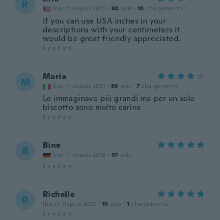
R
Inscrit depuis 2022
·
80
avis
·
10
chargements
If you can use USA inches in your
descriptions with your centimeters it
would be great friendly appreciated.
il y a 3 ans
Maria
M
Inscrit depuis 2021
·
89
avis
·
7
chargements
Le immaginavo più grandi ma per un solo
biscotto sono molto carine
il y a 3 ans
Bine
B
Inscrit depuis 2018
·
97
avis
il y a 3 ans
Richelle
R
Inscrit depuis 2023
·
10
avis
·
1
chargements
il y a 3 ans