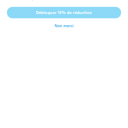
Émilie
É
Débloquer 15% de réduction
Inscrit depuis 2016
·
28
avis
·
6
chargements
il y a 3 ans
Non merci
Inês
I
Inscrit depuis 2019
·
94
avis
il y a 3 ans
Katrine
K
Inscrit depuis 2017
·
7
avis
·
9
chargements
Lige som beskrevet på Wish. Størrelse og
motiv passede efter det bestilte.
il y a 3 ans
Aurora
A
Inscrit depuis 2017
·
77
avis
·
8
chargements
il y a 3 ans