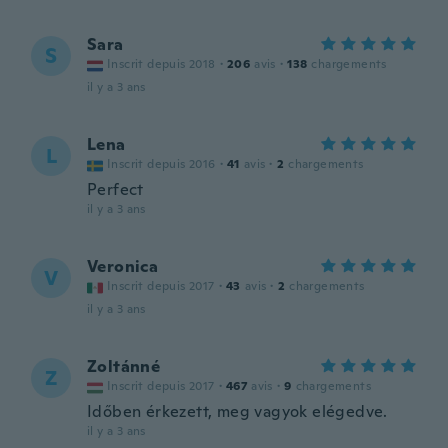
Sara
S
Inscrit depuis 2018
·
206
avis
·
138
chargements
il y a 3 ans
Lena
L
Inscrit depuis 2016
·
41
avis
·
2
chargements
Perfect
il y a 3 ans
Veronica
V
Inscrit depuis 2017
·
43
avis
·
2
chargements
il y a 3 ans
Zoltánné
Z
Inscrit depuis 2017
·
467
avis
·
9
chargements
Időben érkezett, meg vagyok elégedve.
il y a 3 ans