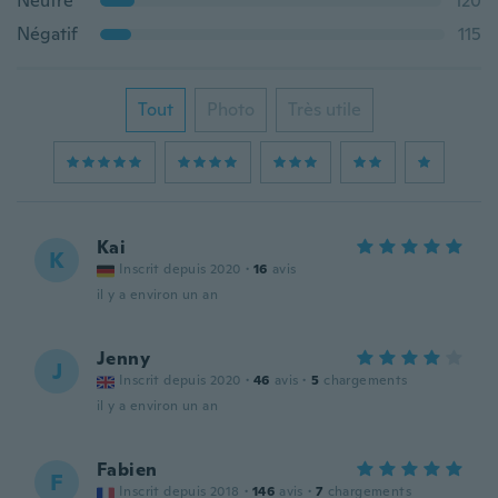
Neutre
120
Négatif
115
Tout
Photo
Très utile
Kai
K
Inscrit depuis 2020
·
16
avis
il y a environ un an
Jenny
J
Inscrit depuis 2020
·
46
avis
·
5
chargements
il y a environ un an
Fabien
F
Inscrit depuis 2018
·
146
avis
·
7
chargements