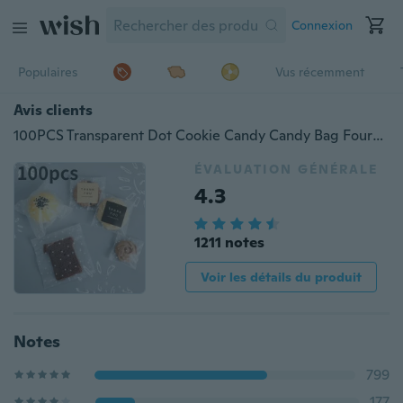
Connexion
Populaires
Vus récemment
Avis clients
100PCS Transparent Dot Cookie Candy Candy Bag Fournitures de fête de mariage Sac cadeau Biscuits Snack Biscuits Snack Baking Paquet autocollant Paquet de sacs
ÉVALUATION GÉNÉRALE
4.3
1211 notes
Voir les détails du produit
Notes
799
177