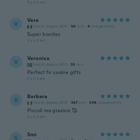
il y a 3 ans
Vero
V
Inscrit depuis 2015
·
50
avis
·
4
chargements
Super bonitas
il y a 3 ans
Veronica
V
Inscrit depuis 2013
·
33
avis
Perfect fir cookie gifts
il y a 3 ans
Barbara
B
Inscrit depuis 2019
·
367
avis
·
308
chargements
Piccoli ma graziosi 🥰
il y a 3 ans
Smi
S