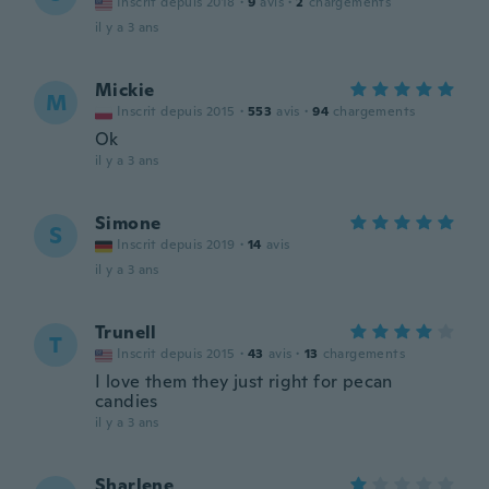
Inscrit depuis 2018
·
9
avis
·
2
chargements
il y a 3 ans
Mickie
M
Inscrit depuis 2015
·
553
avis
·
94
chargements
Ok
il y a 3 ans
Simone
S
Inscrit depuis 2019
·
14
avis
il y a 3 ans
Trunell
T
Inscrit depuis 2015
·
43
avis
·
13
chargements
I love them they just right for pecan
candies
il y a 3 ans
Sharlene