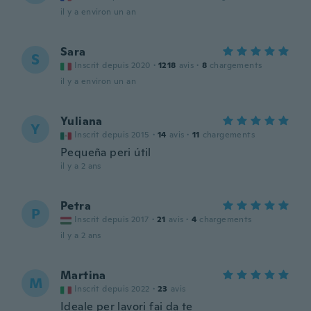
il y a environ un an
Sara
S
Inscrit depuis 2020
·
1218
avis
·
8
chargements
il y a environ un an
Yuliana
Y
Inscrit depuis 2015
·
14
avis
·
11
chargements
Pequeña peri útil
il y a 2 ans
Petra
P
Inscrit depuis 2017
·
21
avis
·
4
chargements
il y a 2 ans
Martina
M
Inscrit depuis 2022
·
23
avis
Ideale per lavori fai da te