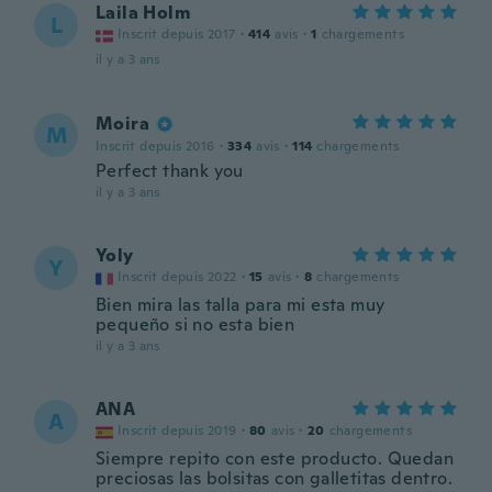
Laila Holm
L
Inscrit depuis 2017
·
414
avis
·
1
chargements
il y a 3 ans
Moira
M
Inscrit depuis 2016
·
334
avis
·
114
chargements
Perfect thank you
il y a 3 ans
Yoly
Y
Inscrit depuis 2022
·
15
avis
·
8
chargements
Bien mira las talla para mi esta muy
pequeño si no esta bien
il y a 3 ans
ANA
A
Inscrit depuis 2019
·
80
avis
·
20
chargements
Siempre repito con este producto. Quedan
preciosas las bolsitas con galletitas dentro.