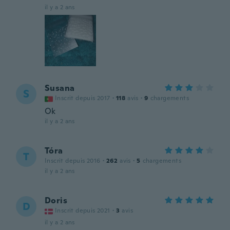
il y a 2 ans
Susana
S
Inscrit depuis 2017
·
118
avis
·
9
chargements
Ok
il y a 2 ans
Tóra
T
Inscrit depuis 2016
·
262
avis
·
5
chargements
il y a 2 ans
Doris
D
Inscrit depuis 2021
·
3
avis
il y a 2 ans