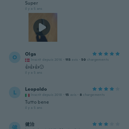
Super
il y a 5 ans
Olga
O
Inscrit depuis 2016
·
115
avis
·
50
chargements
👍👍👍🙂
il y a 5 ans
Leopoldo
L
Inscrit depuis 2018
·
15
avis
·
8
chargements
Tutto bene
il y a 5 ans
健治
健