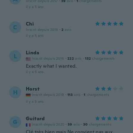
Inscrit depuis 2017
·
39
avis
·
1
chargements
il y a 5 ans
Chi
C
Inscrit depuis 2019
·
2
avis
il y a 5 ans
Linda
L
Inscrit depuis 2016
·
222
avis
·
132
chargements
Exactly what I wanted.
il y a 5 ans
Horst
H
Inscrit depuis 2019
·
113
avis
·
1
chargements
il y a 5 ans
Guitard
G
Inscrit depuis 2020
·
39
avis
·
30
chargements
Clé très bien mais Ne convient pas aux