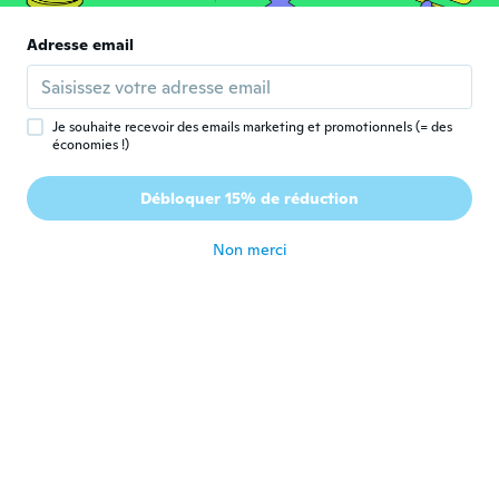
il y a 5 ans
Adresse email
Dino
D
Inscrit depuis 2017
·
12
avis
il y a 5 ans
Je souhaite recevoir des emails marketing et promotionnels (= des
économies !)
Nicolle
N
Débloquer 15% de réduction
Inscrit depuis 2017
·
23
avis
il y a 5 ans
Non merci
nelly
N
Inscrit depuis 2018
·
29
avis
il y a 5 ans
Birgit
B
Inscrit depuis 2019
·
192
avis
il y a 5 ans