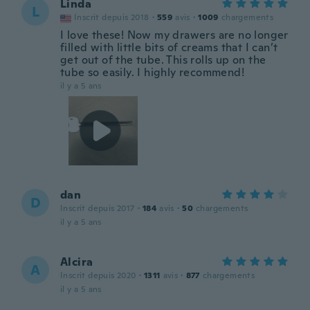
Linda
L
Inscrit depuis 2018
·
559
avis
·
1009
chargements
I love these! Now my drawers are no longer
filled with little bits of creams that I can’t
get out of the tube. This rolls up on the
tube so easily. I highly recommend!
il y a 5 ans
dan
D
Inscrit depuis 2017
·
184
avis
·
50
chargements
il y a 5 ans
Alcira
A
Inscrit depuis 2020
·
1311
avis
·
877
chargements
il y a 5 ans