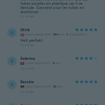
tubes souples en plastique car il se
déroule. Convient pour les tubes en
aluminium
il y a 5 ans
Ulrik
U
Inscrit depuis 2016
·
104
avis
·
1
chargements
Helt perfekt.
il y a 5 ans
Sabrina
S
Inscrit depuis 2017
·
4
avis
il y a 5 ans
Kerstin
K
Inscrit depuis 2019
·
23
avis
il y a 5 ans