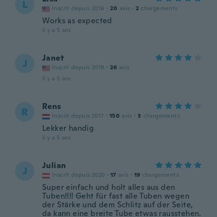
L
Inscrit depuis 2016
·
20
avis
·
2
chargements
Works as expected
il y a 5 ans
Janet
J
Inscrit depuis 2019
·
26
avis
il y a 5 ans
Rens
R
Inscrit depuis 2017
·
150
avis
·
3
chargements
Lekker handig
il y a 5 ans
Julian
J
Inscrit depuis 2020
·
17
avis
·
19
chargements
Super einfach und holt alles aus den
Tuben!!!! Geht für fast alle Tuben wegen
der Stärke und dem Schlitz auf der Seite,
da kann eine breite Tube etwas rausstehen.