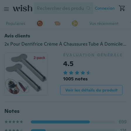
Connexion
Populaires
Vus récemment
Avis clients
2x Pour Dentifrice Crème À Chaussures Tube À Domicile Vide Tube Squeezer Tube Bobine Tube Presse Outil Tubenquetscher Tubenaufroller
ÉVALUATION GÉNÉRALE
4.5
1005 notes
Voir les détails du produit
Notes
699
174