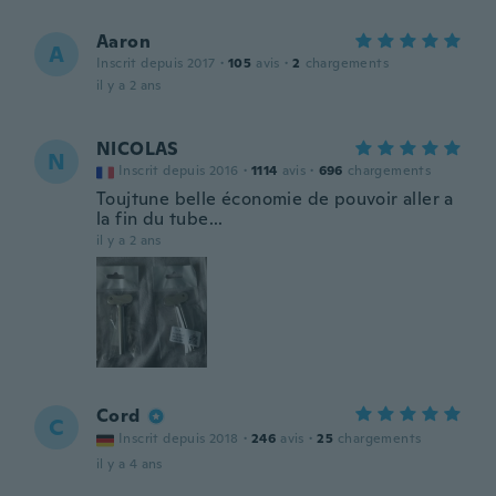
Aaron
A
Inscrit depuis 2017
·
105
avis
·
2
chargements
il y a 2 ans
NICOLAS
N
Inscrit depuis 2016
·
1114
avis
·
696
chargements
Toujtune belle économie de pouvoir aller a
la fin du tube...
il y a 2 ans
Cord
C
Inscrit depuis 2018
·
246
avis
·
25
chargements
il y a 4 ans