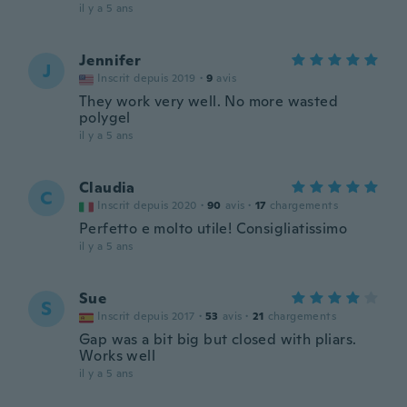
il y a 5 ans
Jennifer
J
Inscrit depuis 2019
·
9
avis
They work very well. No more wasted
polygel
il y a 5 ans
Claudia
C
Inscrit depuis 2020
·
90
avis
·
17
chargements
Perfetto e molto utile! Consigliatissimo
il y a 5 ans
Sue
S
Inscrit depuis 2017
·
53
avis
·
21
chargements
Gap was a bit big but closed with pliars.
Works well
il y a 5 ans