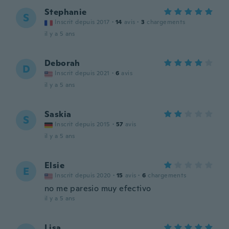
Stephanie
S
Inscrit depuis 2017
·
14
avis
·
3
chargements
il y a 5 ans
Deborah
D
Inscrit depuis 2021
·
6
avis
il y a 5 ans
Saskia
S
Inscrit depuis 2015
·
57
avis
il y a 5 ans
Elsie
E
Inscrit depuis 2020
·
15
avis
·
6
chargements
no me paresio muy efectivo
il y a 5 ans
Lisa