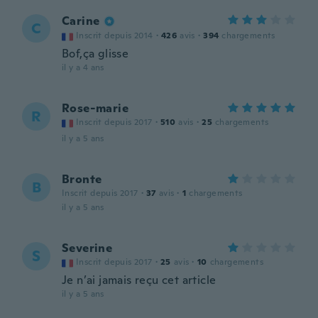
Carine
C
Inscrit depuis 2014
·
426
avis
·
394
chargements
Bof,ça glisse
il y a 4 ans
Rose-marie
R
Inscrit depuis 2017
·
510
avis
·
25
chargements
il y a 5 ans
Bronte
B
Inscrit depuis 2017
·
37
avis
·
1
chargements
il y a 5 ans
Severine
S
Inscrit depuis 2017
·
25
avis
·
10
chargements
Je n’ai jamais reçu cet article
il y a 5 ans