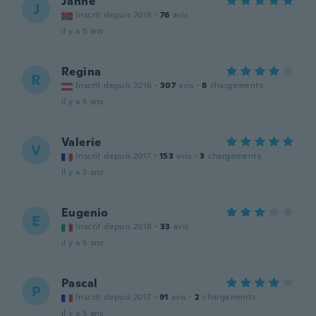
Janne
J
Inscrit depuis 2018
·
76
avis
il y a 5 ans
Regina
R
Inscrit depuis 2016
·
307
avis
·
8
chargements
il y a 5 ans
Valerie
V
Inscrit depuis 2017
·
153
avis
·
3
chargements
il y a 5 ans
Eugenio
E
Inscrit depuis 2018
·
33
avis
il y a 5 ans
Pascal
P
Inscrit depuis 2017
·
91
avis
·
2
chargements
il y a 5 ans