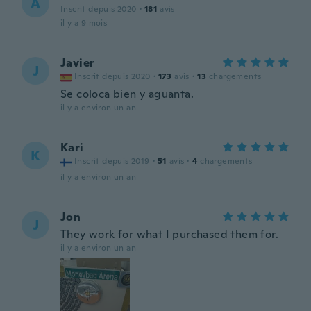
A
Inscrit depuis 2020
·
181
avis
il y a 9 mois
Javier
J
Inscrit depuis 2020
·
173
avis
·
13
chargements
Se coloca bien y aguanta.
il y a environ un an
Kari
K
Inscrit depuis 2019
·
51
avis
·
4
chargements
il y a environ un an
Jon
J
They work for what I purchased them for.
il y a environ un an