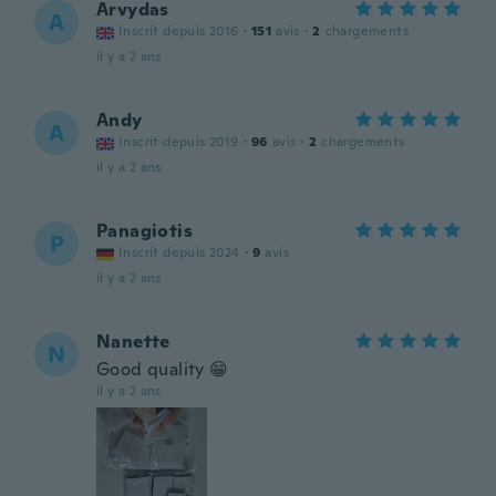
Arvydas
A
Inscrit depuis 2016
·
151
avis
·
2
chargements
il y a 2 ans
Andy
A
Inscrit depuis 2019
·
96
avis
·
2
chargements
il y a 2 ans
Panagiotis
P
Inscrit depuis 2024
·
9
avis
il y a 2 ans
Nanette
N
Good quality 😁
il y a 2 ans