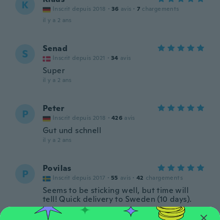
K
Inscrit depuis 2018
·
36
avis
·
7
chargements
il y a 2 ans
Senad
S
Inscrit depuis 2021
·
34
avis
Super
il y a 2 ans
Peter
P
Inscrit depuis 2018
·
426
avis
Gut und schnell
il y a 2 ans
Povilas
P
Inscrit depuis 2017
·
55
avis
·
42
chargements
Seems to be sticking well, but time will
tell! Quick delivery to Sweden (10 days).
il y a 2 ans