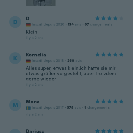
D
D
Inscrit depuis 2020
·
134
avis
·
67
chargements
Klein
il y a 2 ans
Kornelia
K
Inscrit depuis 2018
·
260
avis
Alles super, etwas klein,ich hatte sie mir
etwas größer vorgestellt, aber trotzdem
gerne wieder
il y a 2 ans
Mona
M
Inscrit depuis 2017
·
379
avis
·
1
chargements
il y a 2 ans
Dariusz