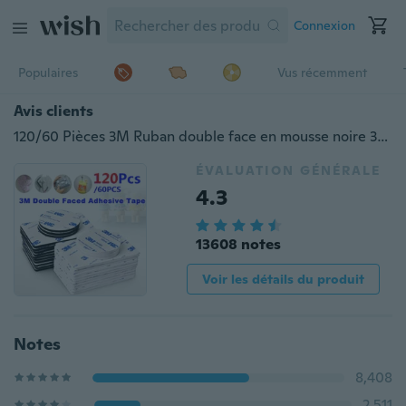
Connexion
Populaires
Vus récemment
Avis clients
120/60 Pièces 3M Ruban double face en mousse noire 3M Ruban de mousse noire pour montage sur coussinet fort Adhésifs ronds adhésifs pour usage automobile et domestique
ÉVALUATION GÉNÉRALE
4.3
13608 notes
Voir les détails du produit
Notes
8,408
2,511