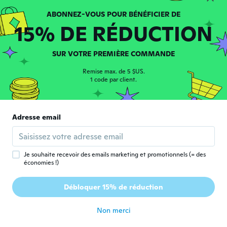
15% DE RÉDUCTION
SUR VOTRE PREMIÈRE COMMANDE
Eduardo
E
Remise max. de 5 $US.
Inscrit depuis 2017
·
44
avis
·
2
chargements
1 code par client.
il y a 2 ans
Adresse email
Cecilia
C
Inscrit depuis 2017
·
228
avis
il y a 2 ans
Je souhaite recevoir des emails marketing et promotionnels (= des
économies !)
Heidi
H
Inscrit depuis 2020
·
49
avis
·
2
chargements
Débloquer 15% de réduction
Kleben super
il y a 2 ans
Non merci