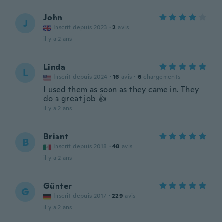
John
J
Inscrit depuis 2023
·
2
avis
il y a 2 ans
Linda
L
Inscrit depuis 2024
·
16
avis
·
6
chargements
I used them as soon as they came in. They
do a great job 👍
il y a 2 ans
Briant
B
Inscrit depuis 2018
·
48
avis
il y a 2 ans
Günter
G
Inscrit depuis 2017
·
229
avis
il y a 2 ans