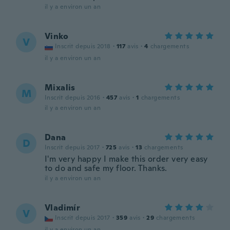
il y a environ un an
Vinko
V
Inscrit depuis 2018
·
117
avis
·
4
chargements
il y a environ un an
Mixalis
M
Inscrit depuis 2016
·
457
avis
·
1
chargements
il y a environ un an
Dana
D
Inscrit depuis 2017
·
725
avis
·
13
chargements
I'm very happy I make this order very easy
to do and safe my floor. Thanks.
il y a environ un an
Vladimír
V
Inscrit depuis 2017
·
359
avis
·
29
chargements
il y a environ un an