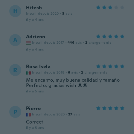
Hitesh
H
Inscrit depuis 2020
·
3
avis
il y a 4 ans
Adrienn
A
Inscrit depuis 2017
·
446
avis
·
2
chargements
il y a 4 ans
Rosa Isela
R
Inscrit depuis 2018
·
6
avis
·
2
chargements
Me encanto, muy buena calidad y tamaño
Perfecto, gracias wish 🤩🤩
il y a 5 ans
Pierre
P
Inscrit depuis 2020
·
27
avis
Correct
il y a 5 ans