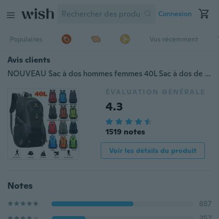
Connexion
Populaires
Vus récemment
Avis clients
NOUVEAU Sac à dos hommes femmes 40L Sac à dos de voyage extérieur Sac de sport Sac à dos de camping Sac à dos de randonnée Sac à dos pour étudiants
ÉVALUATION GÉNÉRALE
4.3
1519 notes
Voir les détails du produit
Notes
887
357