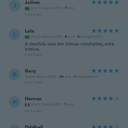
Jailma
J
Inscrit depuis 2019
·
7
avis
il y a 3 ans
Lala
L
Inscrit depuis 2018
·
6
avis
·
3
chargements
A mochila veio em ótimas condições, está
inteira.
il y a 3 ans
Gary
G
Inscrit depuis 2020
·
24
avis
·
1
chargements
il y a 3 ans
Hernan
H
Inscrit depuis 2021
·
1
avis
il y a 3 ans
Oddball