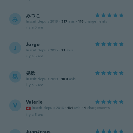
みつこ
み
Inscrit depuis 2018
·
317
avis
·
118
chargements
il y a 5 ans
Jorge
J
Inscrit depuis 2015
·
21
avis
il y a 5 ans
晃稔
晃
Inscrit depuis 2019
·
100
avis
il y a 5 ans
Valerie
V
Inscrit depuis 2016
·
131
avis
·
4
chargements
il y a 5 ans
JuanJesus