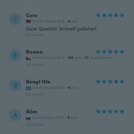
Cara
C
Inscrit depuis 2019
·
4
avis
Gute Qualität. Schnell geliefert.
il y a 4 ans
Roman
R
Inscrit depuis 2019
·
110
avis
·
77
chargements
il y a 4 ans
Bengt Ola
B
Inscrit depuis 2019
·
4
avis
il y a 4 ans
Alim
A
Inscrit depuis 2021
·
5
avis
il y a 4 ans