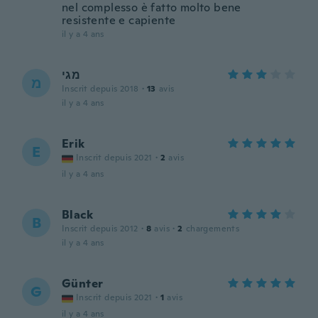
nel complesso è fatto molto bene
resistente e capiente
il y a 4 ans
מגי
מ
Inscrit depuis 2018
·
13
avis
il y a 4 ans
Erik
E
Inscrit depuis 2021
·
2
avis
il y a 4 ans
Black
B
Inscrit depuis 2012
·
8
avis
·
2
chargements
il y a 4 ans
Günter
G
Inscrit depuis 2021
·
1
avis
il y a 4 ans