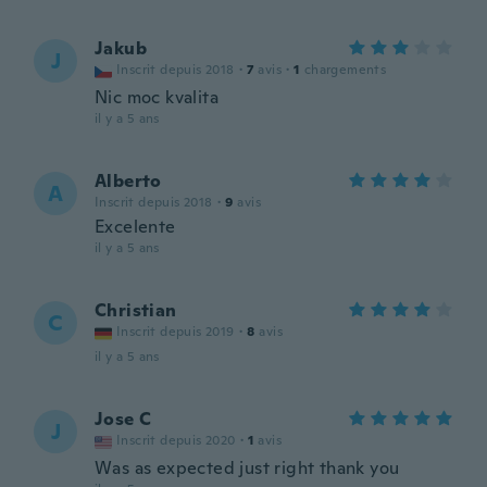
Jakub
J
Inscrit depuis 2018
·
7
avis
·
1
chargements
Nic moc kvalita
il y a 5 ans
Alberto
A
Inscrit depuis 2018
·
9
avis
Excelente
il y a 5 ans
Christian
C
Inscrit depuis 2019
·
8
avis
il y a 5 ans
Jose C
J
Inscrit depuis 2020
·
1
avis
Was as expected just right thank you