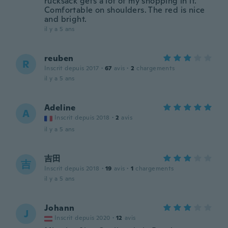
rucksack gets a lot of my shopping in it.
Comfortable on shoulders. The red is nice
and bright.
il y a 5 ans
reuben
R
Inscrit depuis 2017
·
67
avis
·
2
chargements
il y a 5 ans
Adeline
A
Inscrit depuis 2018
·
2
avis
il y a 5 ans
吉田
吉
Inscrit depuis 2018
·
19
avis
·
1
chargements
il y a 5 ans
Johann
J
Inscrit depuis 2020
·
12
avis