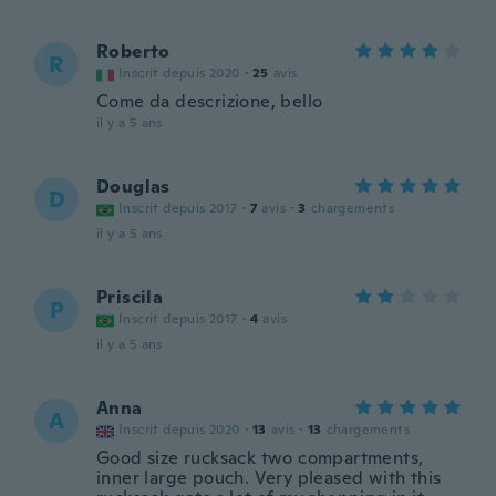
Roberto
R
Inscrit depuis 2020
·
25
avis
Come da descrizione, bello
il y a 5 ans
Douglas
D
Inscrit depuis 2017
·
7
avis
·
3
chargements
il y a 5 ans
Priscila
P
Inscrit depuis 2017
·
4
avis
il y a 5 ans
Anna
A
Inscrit depuis 2020
·
13
avis
·
13
chargements
Good size rucksack two compartments,
inner large pouch. Very pleased with this