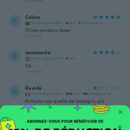
il y a 5 ans
Celina
C
Inscrit depuis 2015
·
9
avis
·
1
chargements
Ótimo produto Amei
il y a 5 ans
constantin
C
Inscrit depuis 2018
·
4
avis
Ok
il y a 5 ans
Davide
D
Inscrit depuis 2015
·
100
avis
·
48
chargements
Articolo non quello da immagini, più
cuciture allentate
il y a 5 ans
Samuele