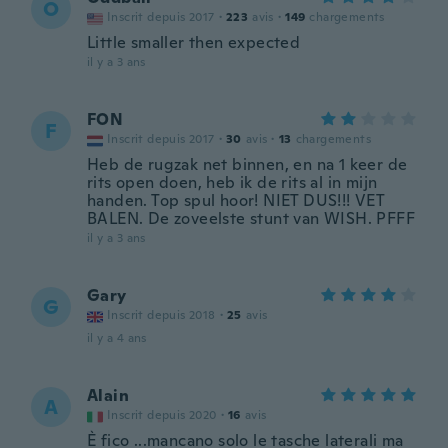
O
Inscrit depuis 2017
·
223
avis
·
149
chargements
Little smaller then expected
il y a 3 ans
FON
F
Inscrit depuis 2017
·
30
avis
·
13
chargements
Heb de rugzak net binnen, en na 1 keer de
rits open doen, heb ik de rits al in mijn
handen. Top spul hoor! NIET DUS!!! VET
BALEN. De zoveelste stunt van WISH. PFFF
il y a 3 ans
Gary
G
Inscrit depuis 2018
·
25
avis
il y a 4 ans
Alain
A
Inscrit depuis 2020
·
16
avis
È fico ...mancano solo le tasche laterali ma