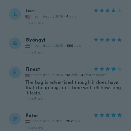
Lori
L
Inscrit depuis 2019
·
4
avis
il y a 5 ans
Gyöngyi
G
Inscrit depuis 2020
·
660
avis
il y a 5 ans
Finest
F
Inscrit depuis 2018
·
12
avis
·
3
chargements
The bag is advertised though it does have
that cheap bag feel. Time will tell how long
it lasts.
il y a 5 ans
Péter
P
Inscrit depuis 2021
·
207
avis
il y a 5 ans