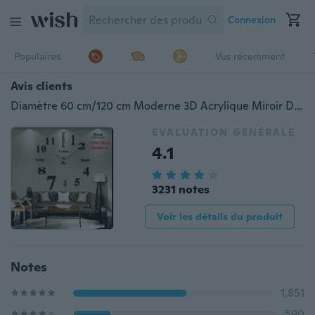
Connexion
Populaires
Vus récemment
Avis clients
Diamètre 60 cm/120 cm Moderne 3D Acrylique Miroir DIY Horloge Murale Pour La Maison Salon Décoration
ÉVALUATION GÉNÉRALE
4.1
3231 notes
Voir les détails du produit
Notes
1,851
590