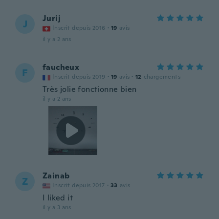
Jurij
J
Inscrit depuis 2016
·
19
avis
il y a 2 ans
faucheux
F
Inscrit depuis 2019
·
19
avis
·
12
chargements
Très jolie fonctionne bien
il y a 2 ans
Zainab
Z
Inscrit depuis 2017
·
33
avis
I liked it
il y a 3 ans