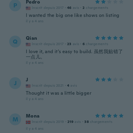
Pedro
P
Inscrit depuis 2017
·
46
avis
·
2
chargements
I wanted the big one like shows on listing
il y a 4 ans
Qian
Q
Inscrit depuis 2017
·
23
avis
·
6
chargements
I love it, and it’s easy to build. 虽然我贴错了
一点儿。
il y a 4 ans
J
J
Inscrit depuis 2021
·
4
avis
Thought it was a little bigger
il y a 4 ans
Mona
M
Inscrit depuis 2019
·
219
avis
·
38
chargements
il y a 4 ans