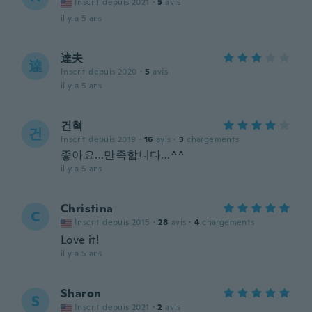
Inscrit depuis 2021
·
5
avis
il y a 5 ans
達夫
達
Inscrit depuis 2020
·
5
avis
il y a 5 ans
건혁
건
Inscrit depuis 2019
·
16
avis
·
3
chargements
좋아요...만족합니다...^^
il y a 5 ans
Christina
C
Inscrit depuis 2015
·
28
avis
·
4
chargements
Love it!
il y a 5 ans
Sharon
S
Inscrit depuis 2021
·
2
avis