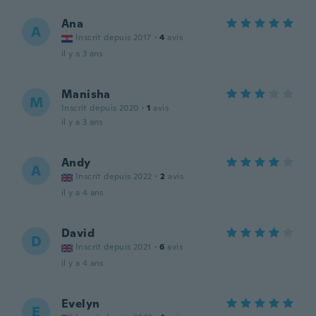
Ana
A
Inscrit depuis 2017
·
4
avis
il y a 3 ans
Manisha
M
Inscrit depuis 2020
·
1
avis
il y a 3 ans
Andy
A
Inscrit depuis 2022
·
2
avis
il y a 4 ans
David
D
Inscrit depuis 2021
·
6
avis
il y a 4 ans
Evelyn
E