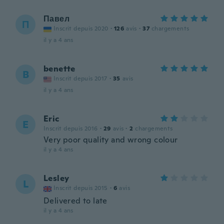
Павел
П
Inscrit depuis 2020
·
126
avis
·
37
chargements
il y a 4 ans
benette
B
Inscrit depuis 2017
·
35
avis
il y a 4 ans
Eric
E
Inscrit depuis 2016
·
29
avis
·
2
chargements
Very poor quality and wrong colour
il y a 4 ans
Lesley
L
Inscrit depuis 2015
·
6
avis
Delivered to late
il y a 4 ans