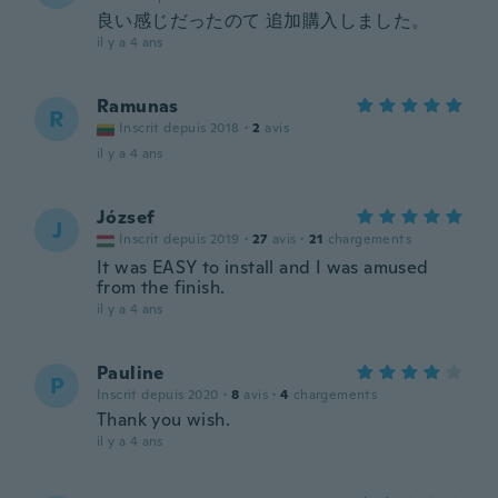
良い感じだったのて 追加購入しました。
il y a 4 ans
Ramunas
R
Inscrit depuis 2018
·
2
avis
il y a 4 ans
József
J
Inscrit depuis 2019
·
27
avis
·
21
chargements
It was EASY to install and I was amused
from the finish.
il y a 4 ans
Pauline
P
Inscrit depuis 2020
·
8
avis
·
4
chargements
Thank you wish.
il y a 4 ans