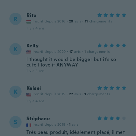
Rita
R
Inscrit depuis 2016
·
29
avis
·
11
chargements
il y a 4 ans
Kelly
K
Inscrit depuis 2020
·
17
avis
·
1
chargements
I thought it would be bigger but it's so
cute I love it ANYWAY
il y a 4 ans
Kelsei
K
Inscrit depuis 2015
·
27
avis
·
1
chargements
il y a 4 ans
Stéphane
S
Inscrit depuis 2018
·
1
avis
Très beau produit, idéalement placé, il met