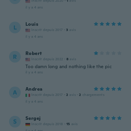
Inscrit depuis 2020
·
1
avis
il y a 4 ans
Louis
L
Inscrit depuis 2017
·
3
avis
il y a 4 ans
Robert
R
Inscrit depuis 2022
·
8
avis
Too damn long and nothing like the pic
il y a 4 ans
Andrea
A
Inscrit depuis 2017
·
2
avis
·
2
chargements
il y a 4 ans
Sergej
S
Inscrit depuis 2018
·
15
avis
il y a 4 ans