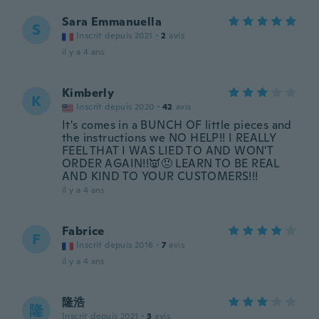
Sara Emmanuella
S
Inscrit depuis 2021
·
2
avis
il y a 4 ans
Kimberly
K
Inscrit depuis 2020
·
42
avis
It's comes in a BUNCH OF little pieces and
the instructions we NO HELP!! I REALLY
FEEL THAT I WAS LIED TO AND WON'T
ORDER AGAIN!!👿😠 LEARN TO BE REAL
AND KIND TO YOUR CUSTOMERS!!!
il y a 4 ans
Fabrice
F
Inscrit depuis 2016
·
7
avis
il y a 4 ans
隆浩
隆
Inscrit depuis 2021
·
3
avis