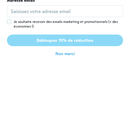
Mohammad
Adresse email
M
Inscrit depuis 2017
·
148
avis
·
66
chargements
النوعية ممتازة
il y a 5 ans
Je souhaite recevoir des emails marketing et promotionnels (= des
économies !)
Evette
E
Débloquer 15% de réduction
Inscrit depuis 2015
·
3
avis
il y a 5 ans
Non merci
Manuel
M
Inscrit depuis 2017
·
5
avis
·
1
chargements
Perfecto todo antes de tiempo mejor que
la otras tienda onlae recomendaría a wis a
todo el mundo par mi la mejor
il y a 5 ans
Art
A
Inscrit depuis 2018
·
42
avis
il y a 5 ans