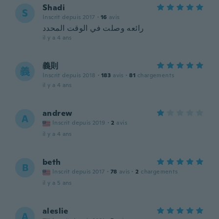
Shadi
S
Inscrit depuis 2017
·
16
avis
رائعه وصلت في الوقت المحدد
il y a 4 ans
義則
義
Inscrit depuis 2018
·
183
avis
·
81
chargements
il y a 4 ans
andrew
A
Inscrit depuis 2019
·
2
avis
il y a 4 ans
beth
B
Inscrit depuis 2017
·
78
avis
·
2
chargements
il y a 5 ans
aleslie
A