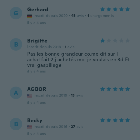
Gerhard
G
Inscrit depuis 2020
·
45
avis
·
1
chargements
il y a 4 ans
Brigitte
B
Inscrit depuis 2018
·
1
avis
Pas les bonne grandeur co.me dit sur l
achat fait 2 j achetés moi je voulais en 3d Et
vrai gaspillage
il y a 4 ans
AGBOR
A
Inscrit depuis 2019
·
13
avis
il y a 4 ans
Becky
B
Inscrit depuis 2016
·
27
avis
il y a 4 ans