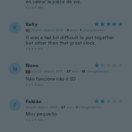
en valeur la pièce de vie.
il y a 4 ans
Kelly
K
Inscrit depuis 2019
·
3
avis
·
1
chargements
It was a tad bit difficult to put together
but other then that great clock.
il y a 4 ans
Nuno
N
Inscrit depuis 2017
·
37
avis
·
16
chargements
Não funciona não é 3D
il y a 4 ans
Fabián
F
Inscrit depuis 2018
·
27
avis
·
1
chargements
Muy pequeño
il y a 4 ans