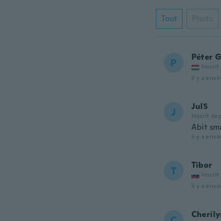
Tout
Photo
Péter 
P
Inscrit
il y a envi
Jul5
J
Inscrit de
Abit sm
il y a envi
Tibor
T
Inscrit
il y a envi
Cheril
C