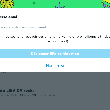
 depuis 2023
·
8
avis
esse email
ood
Je souhaite recevoir des emails marketing et promotionnels (= des
économies !)
puis 2017
·
133
avis
Débloquer 15% de réduction
Antônio
Non merci
 depuis 2022
·
203
avis
·
26
chargements
stei
ldo LIRA DA rocha
 depuis 2019
·
39
avis
·
25
chargements