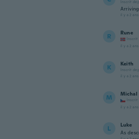
Inscrit de
Arriving
il y a 2 ans
Rune
R
Inscrit
il y a 2 ans
Keith
K
Inscrit de
il y a 2 ans
Michal
M
Inscrit
il y a 2 ans
Luke
L
As desc
il y a 2 ans