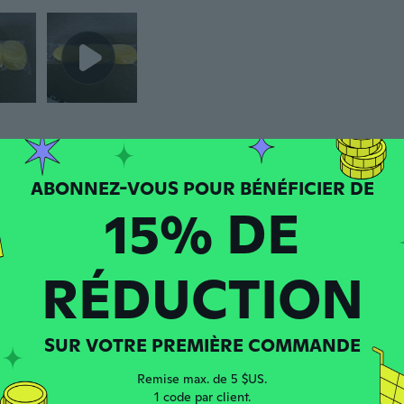
an
 depuis 2023
·
40
avis
15% DE
ct
puis 2022
·
213
avis
·
324
chargements
RÉDUCTION
SUR VOTRE PREMIÈRE COMMANDE
Remise max. de 5 $US.
1 code par client.