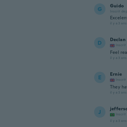
Guido
G
Inscrit de
Excelen
il y a 3 ans
Declan
D
Inscrit
Feel rea
il y a 3 ans
Ernie
E
Inscrit
They ha
il y a 3 ans
jeffers
J
Inscrit
il y a 3 ans