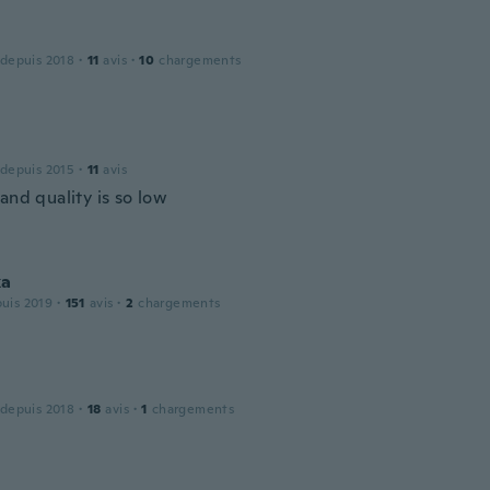
 depuis 2018
·
11
avis
·
10
chargements
 depuis 2015
·
11
avis
and quality is so low
ka
puis 2019
·
151
avis
·
2
chargements
 depuis 2018
·
18
avis
·
1
chargements