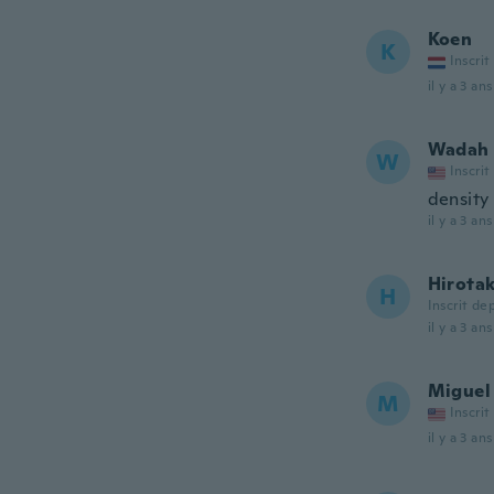
Koen
K
Inscrit
il y a 3 ans
Wadah
W
Inscrit
density 
il y a 3 ans
Hirota
H
Inscrit de
il y a 3 ans
Miguel
M
Inscrit
il y a 3 ans