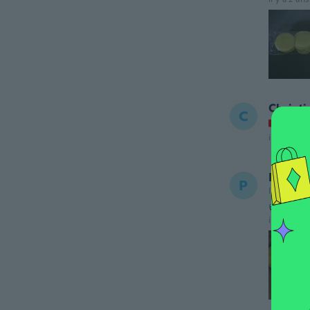
Christi
C
Inscrit
il y a 2 ans
Prospe
P
Inscrit de
👍
il y a 2 ans