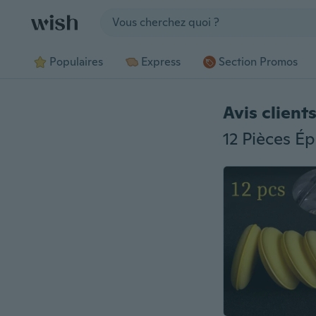
Jump to section
Populaires
Express
Section Promos
Avis client