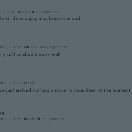
puis 2019
·
31
avis
·
8
chargements
te kit de esonjas, muy buena calidad
 depuis 2019
·
215
avis
·
24
chargements
lly soft so should work well
 depuis 2021
·
27
avis
ve just arrived not had chance to yous them at the moment
on
 depuis 2015
·
12
avis
·
5
chargements