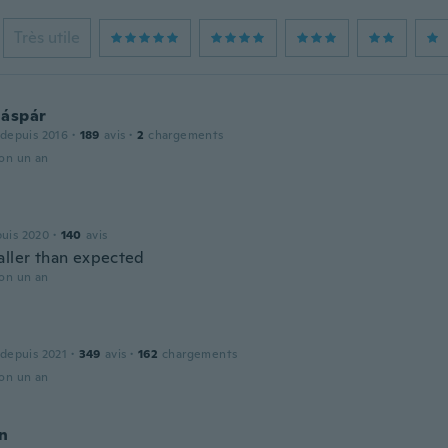
Très utile
Gáspár
 depuis 2016
·
189
avis
·
2
chargements
ron un an
puis 2020
·
140
avis
aller than expected
ron un an
 depuis 2021
·
349
avis
·
162
chargements
ron un an
yn