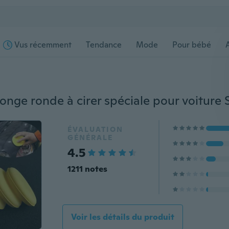
Vus récemment
Tendance
Mode
Pour bébé
s
ÉVALUATION
GÉNÉRALE
4.5
1211 notes
Voir les détails du produit