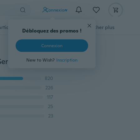
Connexion
Articles pour animaux domestiques
Afficher plus
12 Pièces Éponge ronde à cirer spéciale pour voiture Sertissage petite éponge éponge à polir éponge pour lave-auto
820
226
117
25
23