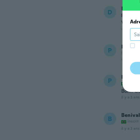
David
D
Inscrit
Adr
Very g
il y a 2 ans
Peter
P
Inscrit de
il y a 2 ans
Paulo 
P
Inscrit
Bom. Go
il y a 3 ans
Beniva
B
Inscrit
il y a 3 ans