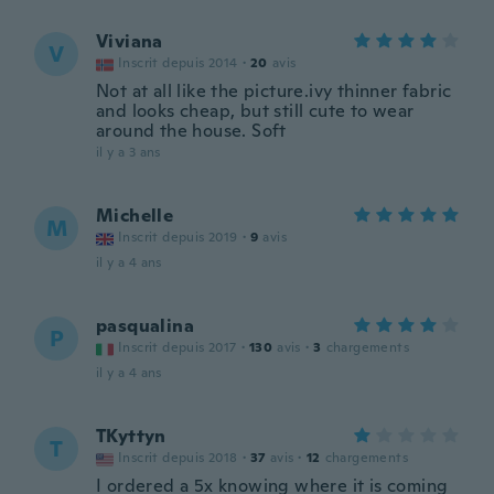
Viviana
V
Inscrit depuis 2014
·
20
avis
Not at all like the picture.ivy thinner fabric
and looks cheap, but still cute to wear
around the house. Soft
il y a 3 ans
Michelle
M
Inscrit depuis 2019
·
9
avis
il y a 4 ans
pasqualina
P
Inscrit depuis 2017
·
130
avis
·
3
chargements
il y a 4 ans
TKyttyn
T
Inscrit depuis 2018
·
37
avis
·
12
chargements
I ordered a 5x knowing where it is coming