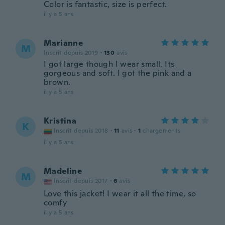
Color is fantastic, size is perfect.
il y a 5 ans
Marianne
M
Inscrit depuis 2019
·
130
avis
I got large though I wear small. Its
gorgeous and soft. I got the pink and a
brown.
il y a 5 ans
Kristina
K
Inscrit depuis 2018
·
11
avis
·
1
chargements
il y a 5 ans
Madeline
M
Inscrit depuis 2017
·
6
avis
Love this jacket! I wear it all the time, so
comfy
il y a 5 ans