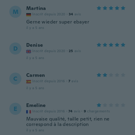
Martina
M
Inscrit depuis 2020
·
34
avis
Gerne wieder super ebayer
il y a 5 ans
Denise
D
Inscrit depuis 2020
·
25
avis
il y a 5 ans
Carmen
C
Inscrit depuis 2016
·
7
avis
il y a 5 ans
Emeline
E
Inscrit depuis 2016
·
74
avis
·
9
chargements
Mauvaise qualité, taille petit, rien ne
correspond à la description
il y a 5 ans