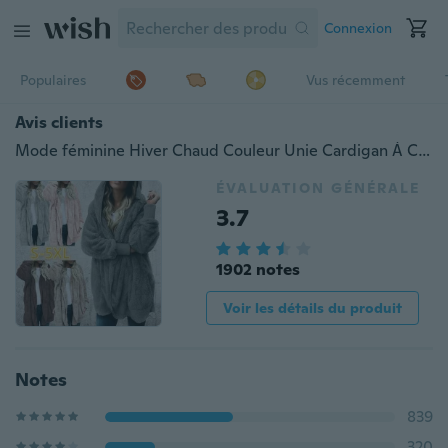
Connexion
Populaires
Vus récemment
Avis clients
Mode féminine Hiver Chaud Couleur Unie Cardigan À Capuche Manteaux À Manches Longues Chandails Tricotés Vestes Lâche Fausse Fourrure Cardigan Manteau Veste À Capuche Outwear Manteau
ÉVALUATION GÉNÉRALE
3.7
1902 notes
Voir les détails du produit
Notes
839
320