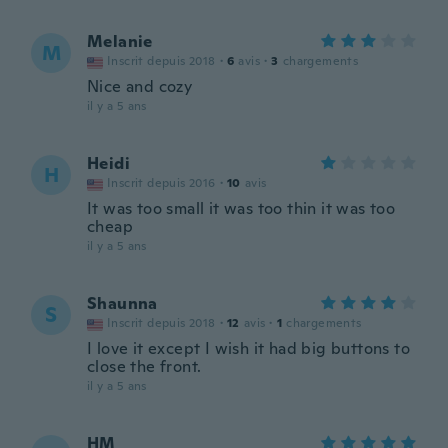
Melanie
M
Inscrit depuis 2018
·
6
avis
·
3
chargements
Nice and cozy
il y a 5 ans
Heidi
H
Inscrit depuis 2016
·
10
avis
It was too small it was too thin it was too
cheap
il y a 5 ans
Shaunna
S
Inscrit depuis 2018
·
12
avis
·
1
chargements
I love it except I wish it had big buttons to
close the front.
il y a 5 ans
HM