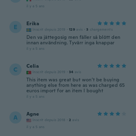
il y a 5 ans
Erika
E
Inscrit depuis 2019
·
129
avis
·
3
chargements
Den va jättegosig men fäller så blött den
innan användning. Tyvärr inga knappar
il y a 5 ans
Celia
C
Inscrit depuis 2019
·
34
avis
This item was great but won’t be buying
anything else from here as was charged 65
euros import for an item I bought
il y a 5 ans
Agne
A
Inscrit depuis 2018
·
2
avis
il y a 5 ans