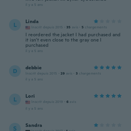
il y a 5 ans
Linda
L
Inscrit depuis 2015
·
35
avis
·
5
chargements
I reordered the jacket I had purchased and
it isn't even close to the gray one I
purchased
il y a 5 ans
debbie
D
Inscrit depuis 2015
·
29
avis
·
3
chargements
il y a 5 ans
Lori
L
Inscrit depuis 2019
·
6
avis
il y a 5 ans
Sandra
S