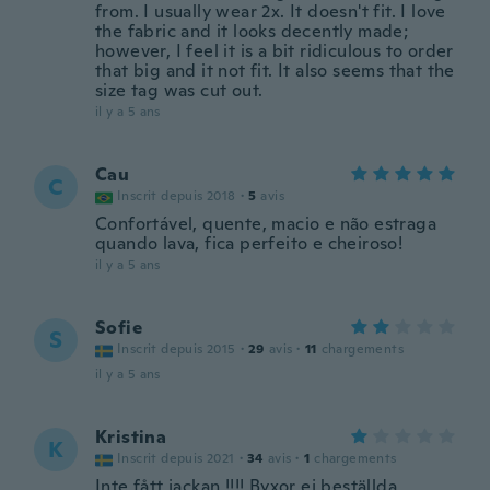
from. I usually wear 2x. It doesn't fit. I love
the fabric and it looks decently made;
however, I feel it is a bit ridiculous to order
that big and it not fit. It also seems that the
size tag was cut out.
il y a 5 ans
Cau
C
Inscrit depuis 2018
·
5
avis
Confortável, quente, macio e não estraga
quando lava, fica perfeito e cheiroso!
il y a 5 ans
Sofie
S
Inscrit depuis 2015
·
29
avis
·
11
chargements
il y a 5 ans
Kristina
K
Inscrit depuis 2021
·
34
avis
·
1
chargements
Inte fått jackan !!!! Byxor ej beställda