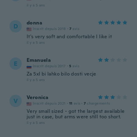
il y a 5 ans
donna
D
Inscrit depuis 2018
·
7
avis
It's very soft and comfortable I like it
il y a 5 ans
Emanuela
E
Inscrit depuis 2017
·
5
avis
Za 5xl bi lahko bilo dosti vecje
il y a 5 ans
Veronica
V
Inscrit depuis 2021
·
11
avis
·
7
chargements
Very small sized - got the largest available
just in case, but arms were still too short.
il y a 5 ans