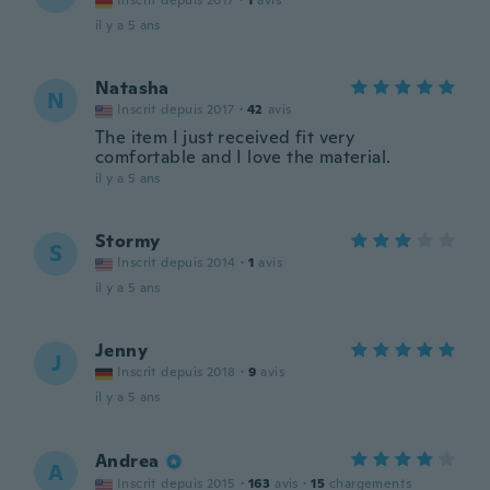
Inscrit depuis 2017
·
1
avis
il y a 5 ans
Natasha
N
Inscrit depuis 2017
·
42
avis
The item I just received fit very
comfortable and I love the material.
il y a 5 ans
Stormy
S
Inscrit depuis 2014
·
1
avis
il y a 5 ans
Jenny
J
Inscrit depuis 2018
·
9
avis
il y a 5 ans
Andrea
A
Inscrit depuis 2015
·
163
avis
·
15
chargements