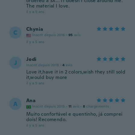
ordered a 3X... It doesn't close around me.
The material I love.
il y a 5 ans
Chynia
C
Inscrit depuis 2016
·
95
avis
il y a 5 ans
Jodi
J
Inscrit depuis 2019
·
4
avis
Love it,have it in 2 colors,wish they still sold
it,would buy more
il y a 5 ans
Ana
A
Inscrit depuis 2015
·
11
avis
·
8
chargements
Muito confortável e quentinho, já comprei
dois! Recomendo.
il y a 5 ans