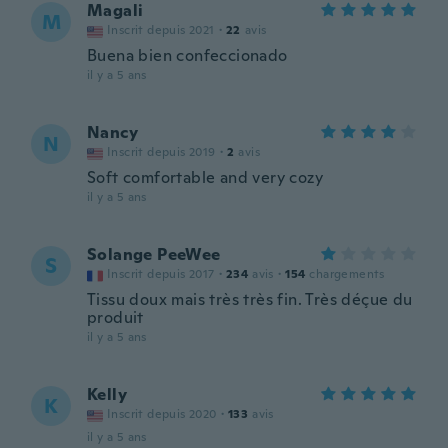
Magali
M
Inscrit depuis 2021
·
22
avis
Buena bien confeccionado
il y a 5 ans
Nancy
N
Inscrit depuis 2019
·
2
avis
Soft comfortable and very cozy
il y a 5 ans
Solange PeeWee
S
Inscrit depuis 2017
·
234
avis
·
154
chargements
Tissu doux mais très très fin. Très déçue du
produit
il y a 5 ans
Kelly
K
Inscrit depuis 2020
·
133
avis
il y a 5 ans