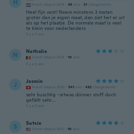
H
Inscrit depuis 2018
·
49
avis
·
21
chargements
Heel fijn vest! Neem minstens 3 maten
groter dan je eigen maat, dan ziet het er uit
als op het plaatje. De normale maat is veel
te klein voor nederlanders
il y a 5 ans
Nathalie
N
Inscrit depuis 2018
·
10
avis
il y a 5 ans
Jasmin
J
Inscrit depuis 2020
·
541
avis
·
482
chargements
sehr kuschlig -:etwas dünner stoff doch
gefällt sehr...
il y a 5 ans
Sutsie
S
Inscrit depuis 2017
·
10
avis