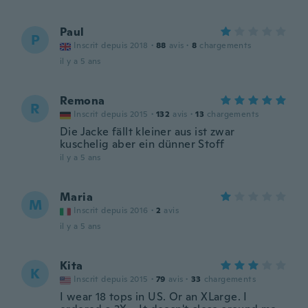
Paul
P
Inscrit depuis 2018
·
88
avis
·
8
chargements
il y a 5 ans
Remona
R
Inscrit depuis 2015
·
132
avis
·
13
chargements
Die Jacke fällt kleiner aus ist zwar
kuschelig aber ein dünner Stoff
il y a 5 ans
Maria
M
Inscrit depuis 2016
·
2
avis
il y a 5 ans
Kita
K
Inscrit depuis 2015
·
79
avis
·
33
chargements
I wear 18 tops in US. Or an XLarge. I