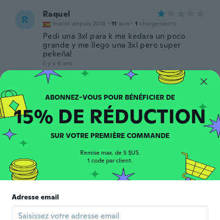
Raquel
R
Inscrit depuis 2018
·
11
avis
·
1
chargements
Pedi una 3xl para k me kedara un poco
grande y me llego una 3xl pero super
pekeña!
il y a 6 ans
Hannah
H
Inscrit depuis 2017
·
3
avis
15% DE RÉDUCTION
il y a 6 ans
SUR VOTRE PREMIÈRE COMMANDE
恭子
恭
Inscrit depuis 2019
·
5
avis
Remise max. de 5 $US.
il y a 6 ans
1 code par client.
Jenny
J
Adresse email
Inscrit depuis 2013
·
8
avis
il y a 6 ans