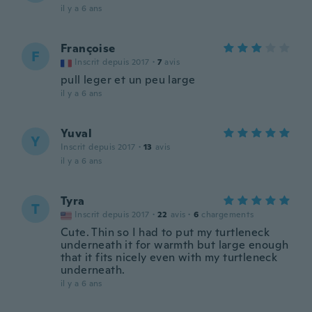
il y a 6 ans
Françoise
F
Inscrit depuis 2017
·
7
avis
pull leger et un peu large
il y a 6 ans
Yuval
Y
Inscrit depuis 2017
·
13
avis
il y a 6 ans
Tyra
T
Inscrit depuis 2017
·
22
avis
·
6
chargements
Cute. Thin so I had to put my turtleneck
underneath it for warmth but large enough
that it fits nicely even with my turtleneck
underneath.
il y a 6 ans