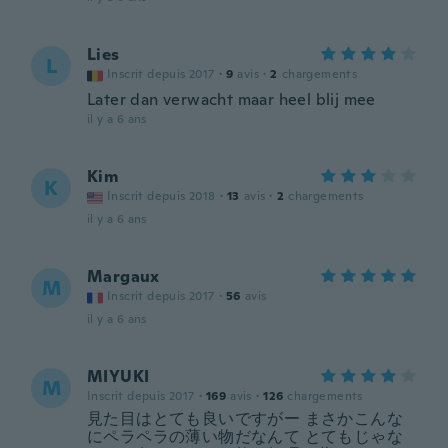
Lies
L
Inscrit depuis 2017
·
9
avis
·
2
chargements
Later dan verwacht maar heel blij mee
il y a 6 ans
Kim
K
Inscrit depuis 2018
·
13
avis
·
2
chargements
il y a 6 ans
Margaux
M
Inscrit depuis 2017
·
56
avis
il y a 6 ans
MIYUKI
M
Inscrit depuis 2017
·
169
avis
·
126
chargements
見た目はとても良いですがー まさかこんな
にペラペラの薄い物だなんて とてもじゃな