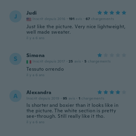
Judi
J
Inscrit depuis 2016
·
191
avis
·
67
chargements
Just like the picture. Very nice lightweight,
well made sweater.
il y a 6 ans
Simona
S
Inscrit depuis 2017
·
25
avis
·
5
chargements
Tessuto orrendo
il y a 6 ans
Alexandra
A
Inscrit depuis 2019
·
95
avis
·
1
chargements
Is shorter and boxier than it looks like in
the picture. The white section is pretty
see-through. Still really like it tho.
il y a 6 ans