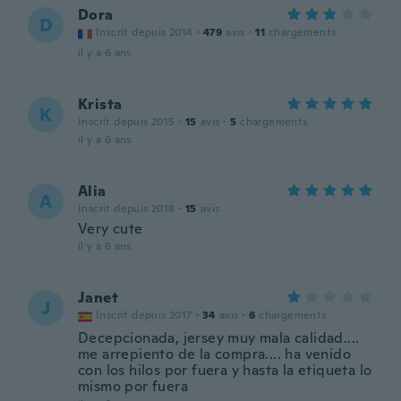
Dora
D
Inscrit depuis 2014
·
479
avis
·
11
chargements
il y a 6 ans
Krista
K
Inscrit depuis 2015
·
15
avis
·
5
chargements
il y a 6 ans
Alia
A
Inscrit depuis 2018
·
15
avis
Very cute
il y a 6 ans
Janet
J
Inscrit depuis 2017
·
34
avis
·
6
chargements
Decepcionada, jersey muy mala calidad....
me arrepiento de la compra.... ha venido
con los hilos por fuera y hasta la etiqueta lo
mismo por fuera