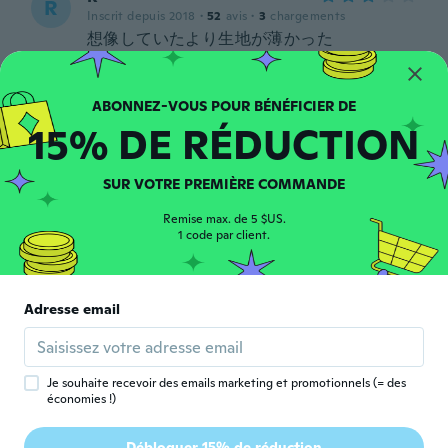
R
Inscrit depuis 2018
·
52
avis
·
3
chargements
想像していたより生地が薄かった
il y a 6 ans
Cheryl
C
15% DE RÉDUCTION
Inscrit depuis 2017
·
10
avis
il y a 6 ans
SUR VOTRE PREMIÈRE COMMANDE
Massarwe
Remise max. de 5 $US.
M
Inscrit depuis 2017
1 code par client.
·
25
avis
il y a 6 ans
Adresse email
Stevie
S
Inscrit depuis 2019
·
4
avis
Satisfait
il y a 6 ans
Je souhaite recevoir des emails marketing et promotionnels (= des
économies !)
Renee
R
Débloquer 15% de réduction