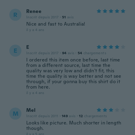
Renee
R
Inscrit depuis 2017
·
51
avis
Nice and fast to Australia!
il y a 4 ans
E
E
Inscrit depuis 2017
·
94
avis
·
54
chargements
I ordered this item once before, last time
from a different source, last time the
quality was very low and didn't fit, this
time the quality is way better and not see
through, if your gonna buy this shirt do it
from here.
il y a 4 ans
Mel
M
Inscrit depuis 2011
·
149
avis
·
12
chargements
Looks like picture. Much shorter in length
though.
il y a 5 ans