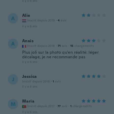
il y a 6 ans
Alie
A
Inscrit depuis 2019
·
4
avis
il y a 6 ans
Anais
A
Inscrit depuis 2018
·
71
avis
·
15
chargements
Plus joli sur la photo qu’en réalité: léger
décalage, je ne recommande pas
il y a 6 ans
Jessica
J
Inscrit depuis 2019
·
1
avis
il y a 6 ans
Maria
M
Inscrit depuis 2017
·
77
avis
·
1
chargements
il y a 6 ans