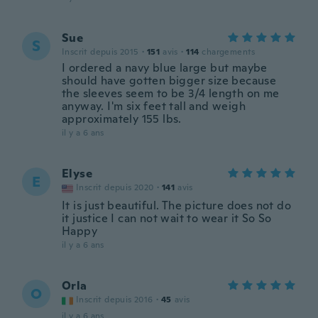
Sue
S
Inscrit depuis 2015
·
151
avis
·
114
chargements
I ordered a navy blue large but maybe
should have gotten bigger size because
the sleeves seem to be 3/4 length on me
anyway. I'm six feet tall and weigh
approximately 155 lbs.
il y a 6 ans
Elyse
E
Inscrit depuis 2020
·
141
avis
It is just beautiful. The picture does not do
it justice I can not wait to wear it So So
Happy
il y a 6 ans
Orla
O
Inscrit depuis 2016
·
45
avis
il y a 6 ans