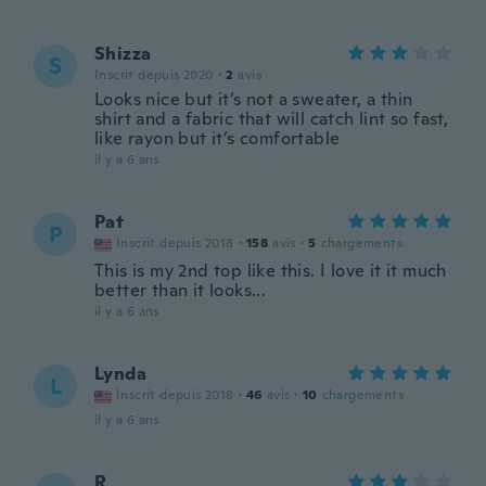
Shizza
S
Inscrit depuis 2020
·
2
avis
Looks nice but it’s not a sweater, a thin
shirt and a fabric that will catch lint so fast,
like rayon but it’s comfortable
il y a 6 ans
Pat
P
Inscrit depuis 2018
·
158
avis
·
5
chargements
This is my 2nd top like this. I love it it much
better than it looks...
il y a 6 ans
Lynda
L
Inscrit depuis 2018
·
46
avis
·
10
chargements
il y a 6 ans
R