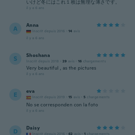
いけど冬にはこれ１枚は無理な薄さです。
il y a 6 ans
Anna
A
Inscrit depuis 2016
·
14
avis
il y a 6 ans
Shoshana
S
Inscrit depuis 2018
·
29
avis
·
16
chargements
Very beautiful , as the pictures
il y a 6 ans
eva
E
Inscrit depuis 2019
·
15
avis
·
5
chargements
No se corresponden con la foto
il y a 6 ans
Daisy
D
Inscrit depuis 2016
·
62
avis
·
1
chargements