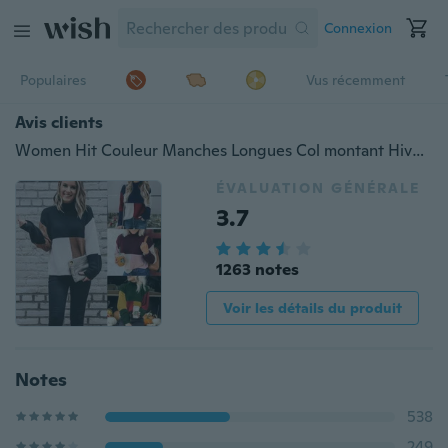
Connexion
Populaires
Vus récemment
Avis clients
Women Hit Couleur Manches Longues Col montant Hiver et Automne Épissure Chandail coloré Haut de couleur
ÉVALUATION GÉNÉRALE
3.7
1263 notes
Voir les détails du produit
Notes
538
249