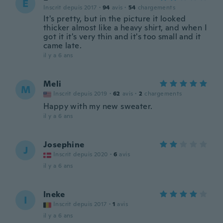
E
Inscrit depuis 2017
·
94
avis
·
54
chargements
It's pretty, but in the picture it looked
thicker almost like a heavy shirt, and when I
got it it's very thin and it's too small and it
came late.
il y a 6 ans
Meli
M
Inscrit depuis 2019
·
62
avis
·
2
chargements
Happy with my new sweater.
il y a 6 ans
Josephine
J
Inscrit depuis 2020
·
6
avis
il y a 6 ans
Ineke
I
Inscrit depuis 2017
·
1
avis
il y a 6 ans