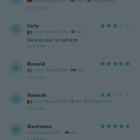
Inscrit depuis 2017
·
45
avis
·
10
chargements
il y a 6 ans
Caty
C
Inscrit depuis 2016
·
42
avis
Dessus par là matière
il y a 6 ans
Ronald
R
Inscrit depuis 2017
·
116
avis
il y a 6 ans
Hannah
H
Inscrit depuis 2020
·
2
avis
·
1
chargements
il y a 6 ans
Gaetanne
G
Inscrit depuis 2018
·
48
avis
il y a 6 ans