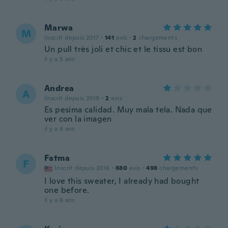
Marwa
M
Inscrit depuis 2017
·
141
avis
·
2
chargements
Un pull très joli et chic et le tissu est bon
il y a 5 ans
Andrea
A
Inscrit depuis 2019
·
2
avis
Es pesima calidad. Muy mala tela. Nada que
ver con la imagen
il y a 6 ans
Fatma
F
Inscrit depuis 2016
·
680
avis
·
498
chargements
I love this sweater, I already had bought
one before.
il y a 6 ans