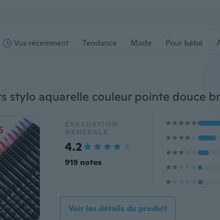
Vus récemment
Tendance
Mode
Pour bébé
s
ÉVALUATION
GÉNÉRALE
4.2
919 notes
Voir les détails du produit