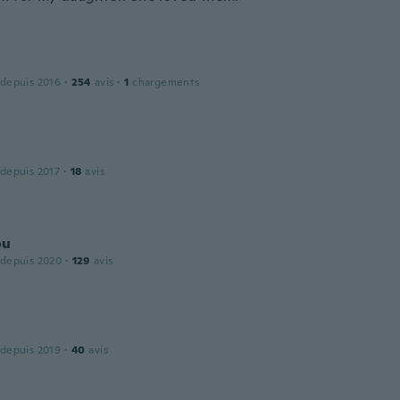
 depuis 2016
·
254
avis
·
1
chargements
 depuis 2017
·
18
avis
ou
 depuis 2020
·
129
avis
 depuis 2019
·
40
avis