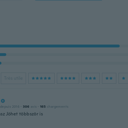
Très utile
 depuis 2016
·
306
avis
·
165
chargements
sz Jöhet többször is