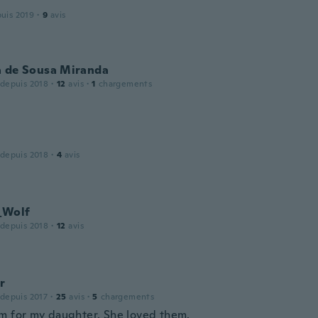
puis 2019
·
9
avis
a de Sousa Miranda
 depuis 2018
·
12
avis
·
1
chargements
 depuis 2018
·
4
avis
_Wolf
 depuis 2018
·
12
avis
r
 depuis 2017
·
25
avis
·
5
chargements
m for my daughter. She loved them.