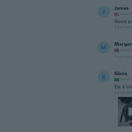
James
J
Inscrit
Good pr
il y a 4 ans
Margar
M
Inscrit
il y a 4 ans
Kênia
K
Inscrit
Ele é ó
il y a 4 ans