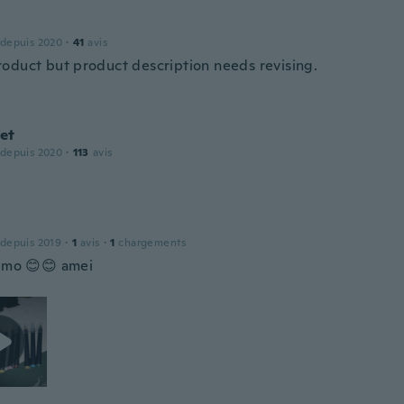
 depuis 2020
·
41
avis
oduct but product description needs revising.
et
 depuis 2020
·
113
avis
 depuis 2019
·
1
avis
·
1
chargements
timo 😊😊 amei