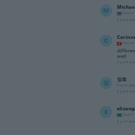
Michae
M
Inscrit
il y a 4 ans
Corinn
C
Inscrit
differen
well
il y a 4 ans
정희
정
Inscrit de
il y a 4 ans
elizang
E
Inscrit
il y a 5 ans