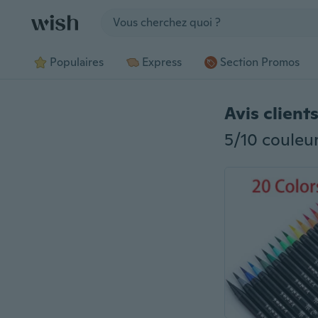
Jump to section
Populaires
Express
Section Promos
Avis client