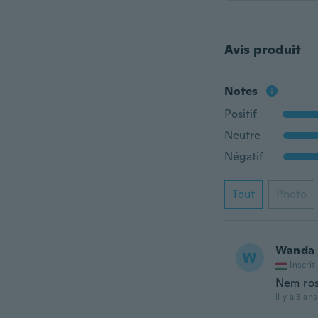
Avis produit
Notes
Positif
Neutre
Négatif
Tout
Photo
Wanda
W
Inscrit
Nem ros
il y a 3 ans