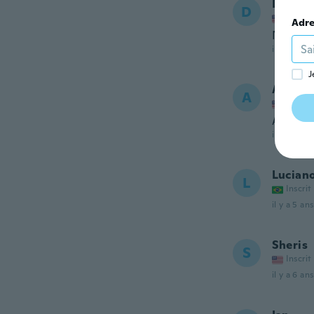
Daisy
D
Inscrit
Adre
Nice
il y a 5 ans
J
Art
A
Inscrit
Aweso
il y a 5 ans
Lucian
L
Inscrit
il y a 5 ans
Sheris
S
Inscrit
il y a 6 ans