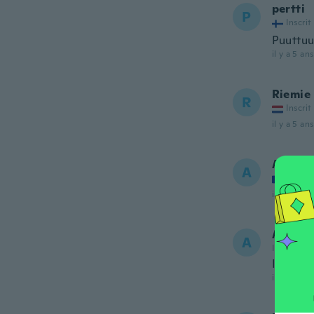
pertti
P
Inscrit
Puuttuu
il y a 5 ans
Riemie
R
Inscrit
il y a 5 ans
Audrey
A
Inscrit
il y a 5 ans
Adelai
A
Inscrit de
I love t
il y a 5 ans