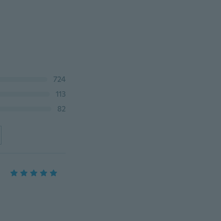
724
113
82