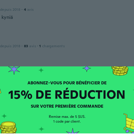
 depuis 2018
·
4
avis
 kyniä
 depuis 2018
·
83
avis
·
1
chargements
 depuis 2018
·
2
avis
15% DE RÉDUCTION
de
puis 2017
·
190
avis
SUR VOTRE PREMIÈRE COMMANDE
·
1
chargements
his brush pens, good for my projects
Remise max. de 5 $US.
1 code par client.