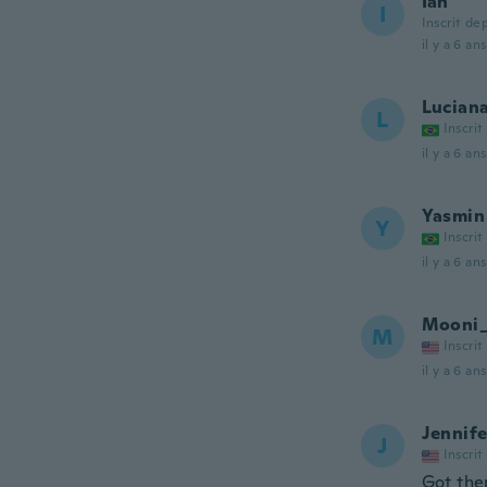
Ian
I
Inscrit de
il y a 6 ans
Lucian
L
Inscrit
il y a 6 ans
Yasmin
Y
Inscrit
il y a 6 ans
Mooni
M
Inscrit
il y a 6 ans
Jennife
J
Inscrit
Got the