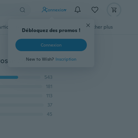
Connexion
Articles pour animaux domestiques
Afficher plus
Débloquez des promos !
Connexion
5/10 couleurs stylo aquarelle couleur pointe douce brosse créative calligraphie stylo trempé dans la peinture à l'eau ensemble marqueurs stylo
New to Wish?
Inscription
543
181
113
37
45