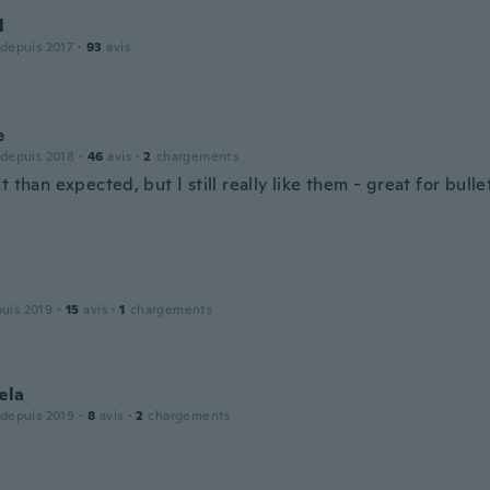
l
 depuis 2017
·
93
avis
e
 depuis 2018
·
46
avis
·
2
chargements
t than expected, but I still really like them - great for bulle
puis 2019
·
15
avis
·
1
chargements
ela
 depuis 2019
·
8
avis
·
2
chargements