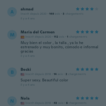
ahmad
A
Inscrit depuis 2020
·
149
avis
·
3
chargements
il y a 4 ans
Maria del Carmen
M
Inscrit depuis 2020
·
112
avis
·
1
chargements
Muy bien el color , la talla , ya lo he
estrenado y muy bonito, cómodo e informal
gracias
il y a 4 ans
Becki
B
Inscrit depuis 2018
·
14
avis
·
2
chargements
Super sexy. Beautiful color
il y a 4 ans
Nola
N
Inscrit depuis 2018
·
43
avis
·
6
chargements