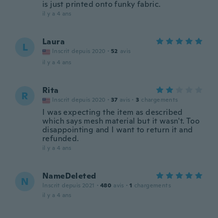
is just printed onto funky fabric.
il y a 4 ans
Laura
L
Inscrit depuis 2020
·
52
avis
il y a 4 ans
Rita
R
Inscrit depuis 2020
·
37
avis
·
3
chargements
I was expecting the item as described
which says mesh material but it wasn't. Too
disappointing and I want to return it and
refunded.
il y a 4 ans
NameDeleted
N
Inscrit depuis 2021
·
480
avis
·
1
chargements
il y a 4 ans