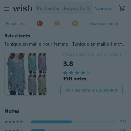
Connexion
Populaires
Vus récemment
Avis clients
Tunique en maille pour femme - Tunique en maille à motif floral - Tunique à ourlet irrégulier - Chemisiers en tunique à motif fleuri
ÉVALUATION GÉNÉRALE
3.8
1911 notes
Voir les détails du produit
Notes
913
324