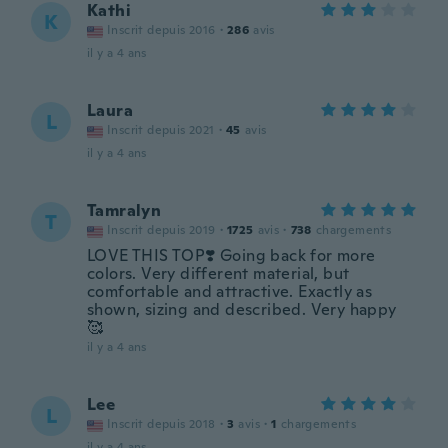
Kathi
K
Inscrit depuis 2016
·
286
avis
il y a 4 ans
Laura
L
Inscrit depuis 2021
·
45
avis
il y a 4 ans
Tamralyn
T
Inscrit depuis 2019
·
1725
avis
·
738
chargements
LOVE THIS TOP❣️ Going back for more
colors. Very different material, but
comfortable and attractive. Exactly as
shown, sizing and described. Very happy
🥰
il y a 4 ans
Lee
L
Inscrit depuis 2018
·
3
avis
·
1
chargements
il y a 4 ans