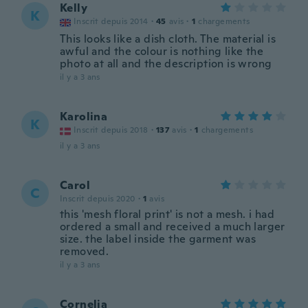
Kelly
K
Inscrit depuis 2014
·
45
avis
·
1
chargements
This looks like a dish cloth. The material is
awful and the colour is nothing like the
photo at all and the description is wrong
il y a 3 ans
Karolina
K
Inscrit depuis 2018
·
137
avis
·
1
chargements
il y a 3 ans
Carol
C
Inscrit depuis 2020
·
1
avis
this 'mesh floral print' is not a mesh. i had
ordered a small and received a much larger
size. the label inside the garment was
removed.
il y a 3 ans
Cornelia