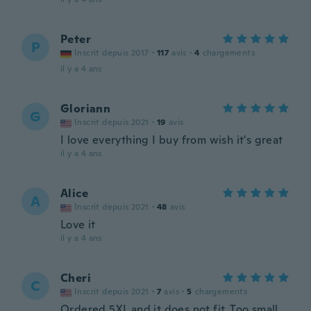
Peter
P
Inscrit depuis 2017
·
117
avis
·
4
chargements
il y a 4 ans
Gloriann
G
Inscrit depuis 2021
·
19
avis
I love everything I buy from wish it's great
il y a 4 ans
Alice
A
Inscrit depuis 2021
·
48
avis
Love it
il y a 4 ans
Cheri
C
Inscrit depuis 2021
·
7
avis
·
5
chargements
Ordered 5XL and it does not fit. Too small