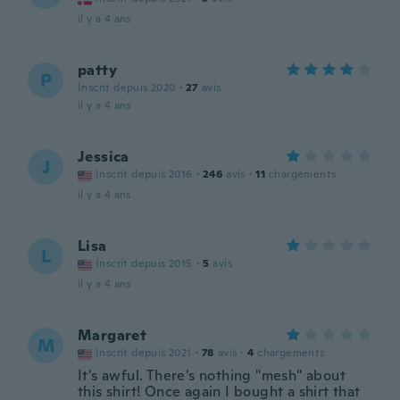
il y a 4 ans
patty
P
Inscrit depuis 2020
·
27
avis
il y a 4 ans
Jessica
J
Inscrit depuis 2016
·
246
avis
·
11
chargements
il y a 4 ans
Lisa
L
Inscrit depuis 2015
·
5
avis
il y a 4 ans
Margaret
M
Inscrit depuis 2021
·
78
avis
·
4
chargements
It's awful. There's nothing "mesh" about
this shirt! Once again I bought a shirt that