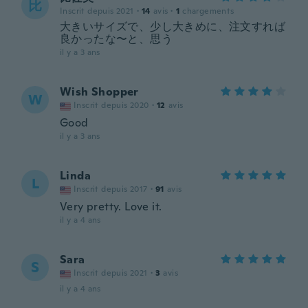
比
Inscrit depuis 2021
·
14
avis
·
1
chargements
大きいサイズで、少し大きめに、注文すれば
良かったな〜と、思う
il y a 3 ans
Wish Shopper
W
Inscrit depuis 2020
·
12
avis
Good
il y a 3 ans
Linda
L
Inscrit depuis 2017
·
91
avis
Very pretty. Love it.
il y a 4 ans
Sara
S
Inscrit depuis 2021
·
3
avis
il y a 4 ans