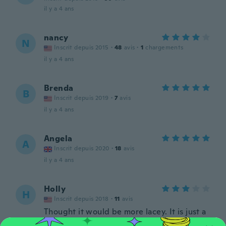
il y a 4 ans
nancy
N
Inscrit depuis 2015
·
48
avis
·
1
chargements
il y a 4 ans
Brenda
B
Inscrit depuis 2019
·
7
avis
il y a 4 ans
Angela
A
Inscrit depuis 2020
·
18
avis
il y a 4 ans
Holly
H
Inscrit depuis 2018
·
11
avis
Thought it would be more lacey. It is just a
flower shirt. But I do like it.