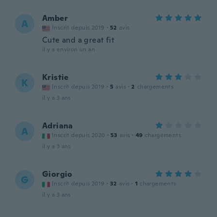
Amber
A
Inscrit depuis 2019
·
52
avis
Cute and a great fit
il y a environ un an
Kristie
K
Inscrit depuis 2019
·
5
avis
·
2
chargements
il y a 3 ans
Adriana
A
Inscrit depuis 2020
·
53
avis
·
49
chargements
il y a 3 ans
Giorgio
G
Inscrit depuis 2019
·
32
avis
·
1
chargements
il y a 3 ans