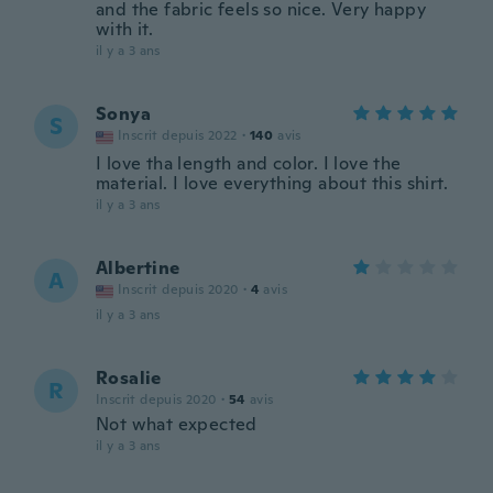
and the fabric feels so nice. Very happy
with it.
il y a 3 ans
Sonya
S
Inscrit depuis 2022
·
140
avis
I love tha length and color. I love the
material. I love everything about this shirt.
il y a 3 ans
Albertine
A
Inscrit depuis 2020
·
4
avis
il y a 3 ans
Rosalie
R
Inscrit depuis 2020
·
54
avis
Not what expected
il y a 3 ans