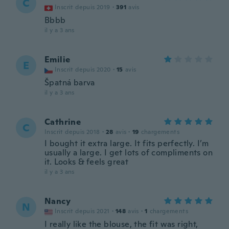
C
Inscrit depuis 2019
·
391
avis
Bbbb
il y a 3 ans
Emilie
E
Inscrit depuis 2020
·
15
avis
Špatná barva
il y a 3 ans
Cathrine
C
Inscrit depuis 2018
·
28
avis
·
19
chargements
I bought it extra large. It fits perfectly. I’m
usually a large. I get lots of compliments on
it. Looks & feels great
il y a 3 ans
Nancy
N
Inscrit depuis 2021
·
148
avis
·
1
chargements
I really like the blouse, the fit was right,