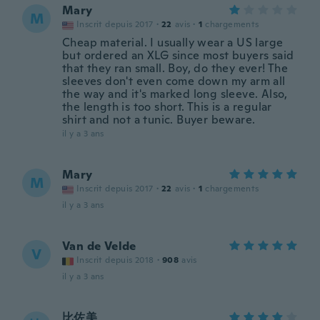
Mary
M
Inscrit depuis 2017
·
22
avis
·
1
chargements
Cheap material. I usually wear a US large
but ordered an XLG since most buyers said
that they ran small. Boy, do they ever! The
sleeves don't even come down my arm all
the way and it's marked long sleeve. Also,
the length is too short. This is a regular
shirt and not a tunic. Buyer beware.
il y a 3 ans
Mary
M
Inscrit depuis 2017
·
22
avis
·
1
chargements
il y a 3 ans
Van de Velde
V
Inscrit depuis 2018
·
908
avis
il y a 3 ans
比佐美