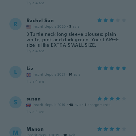
il y a 4 ans
Rachel Sun
R
Inscrit depuis 2020
·
3
avis
3 Turtle neck long sleeve blouses: plain
white, pink and dark green. Your LARGE
size is like EXTRA SMALL SIZE.
il y a 4 ans
Liz
L
Inscrit depuis 2021
·
91
avis
il y a 4 ans
susan
S
Inscrit depuis 2019
·
43
avis
·
1
chargements
il y a 4 ans
Manon
M
Inscrit depuis 2019
·
30
avis