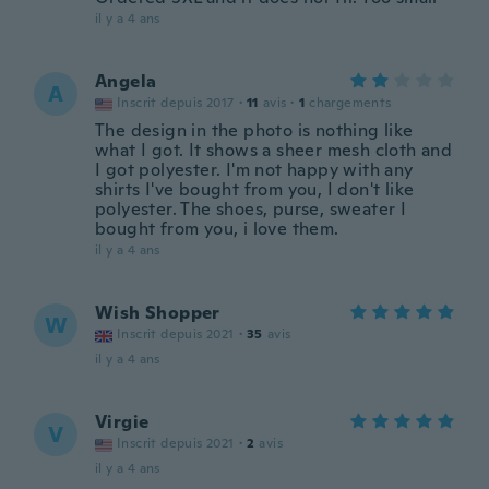
il y a 4 ans
Angela
A
Inscrit depuis 2017
·
11
avis
·
1
chargements
The design in the photo is nothing like
what I got. It shows a sheer mesh cloth and
I got polyester. I'm not happy with any
shirts I've bought from you, I don't like
polyester. The shoes, purse, sweater I
bought from you, i love them.
il y a 4 ans
Wish Shopper
W
Inscrit depuis 2021
·
35
avis
il y a 4 ans
Virgie
V
Inscrit depuis 2021
·
2
avis
il y a 4 ans