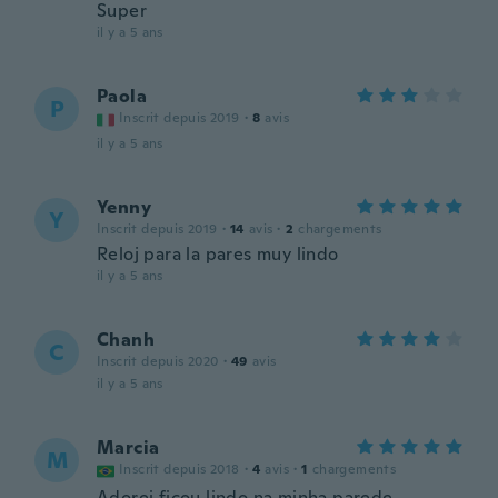
Super
il y a 5 ans
Paola
P
Inscrit depuis 2019
·
8
avis
il y a 5 ans
Yenny
Y
Inscrit depuis 2019
·
14
avis
·
2
chargements
Reloj para la pares muy lindo
il y a 5 ans
Chanh
C
Inscrit depuis 2020
·
49
avis
il y a 5 ans
Marcia
M
Inscrit depuis 2018
·
4
avis
·
1
chargements
Adorei ficou lindo na minha parede