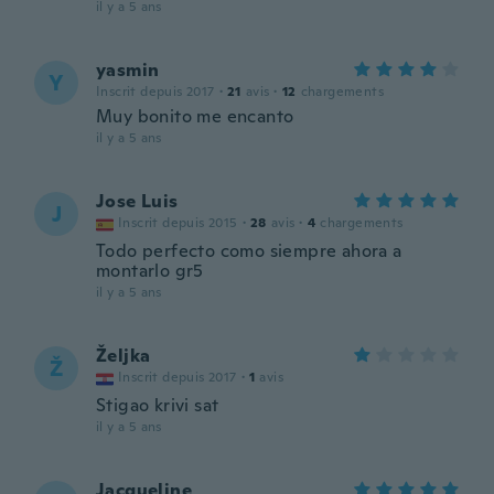
il y a 5 ans
yasmin
Y
Inscrit depuis 2017
·
21
avis
·
12
chargements
Muy bonito me encanto
il y a 5 ans
Jose Luis
J
Inscrit depuis 2015
·
28
avis
·
4
chargements
Todo perfecto como siempre ahora a
montarlo gr5
il y a 5 ans
Željka
Ž
Inscrit depuis 2017
·
1
avis
Stigao krivi sat
il y a 5 ans
Jacqueline