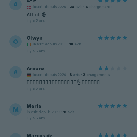
Atif
A
Inscrit depuis 2020
·
20
avis
·
3
chargements
Alt ok 😀
il y a 5 ans
Olwyn
O
Inscrit depuis 2015
·
10
avis
il y a 5 ans
Arouna
A
Inscrit depuis 2020
·
3
avis
·
2
chargements
👍🏼👍🏼👍🏼👍🏼👍🏼👍🏼👍🏼👍🏼👌💪🏽💪🏽💪🏽
il y a 5 ans
Maria
M
Inscrit depuis 2019
·
11
avis
il y a 5 ans
Marcos de