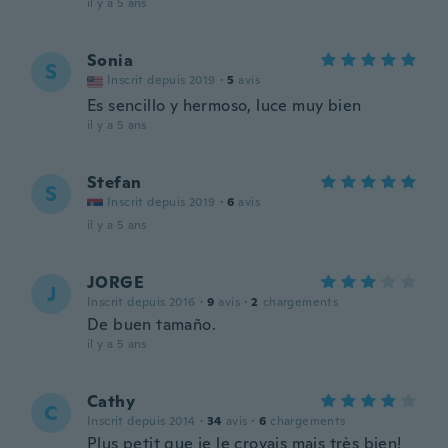
il y a 5 ans
Sonia
S
Inscrit depuis 2019
·
5
avis
Es sencillo y hermoso, luce muy bien
il y a 5 ans
Stefan
S
Inscrit depuis 2019
·
6
avis
il y a 5 ans
JORGE
J
Inscrit depuis 2016
·
9
avis
·
2
chargements
De buen tamaño.
il y a 5 ans
Cathy
C
Inscrit depuis 2014
·
34
avis
·
6
chargements
Plus petit que je le croyais mais très bien!