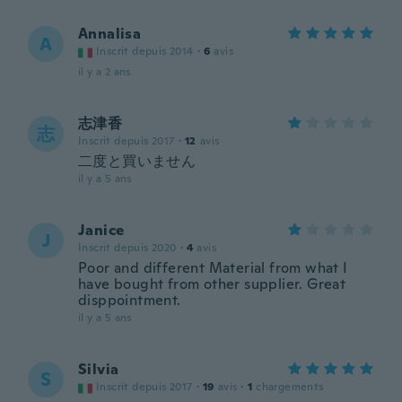
Annalisa
A
Inscrit depuis 2014
·
6
avis
il y a 2 ans
志津香
志
Inscrit depuis 2017
·
12
avis
二度と買いません
il y a 5 ans
Janice
J
Inscrit depuis 2020
·
4
avis
Poor and different Material from what I
have bought from other supplier. Great
disppointment.
il y a 5 ans
Silvia
S
Inscrit depuis 2017
·
19
avis
·
1
chargements