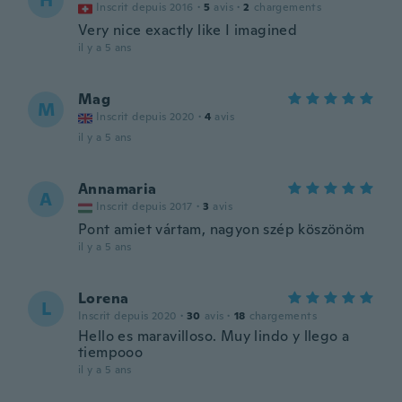
H
Inscrit depuis 2016
·
5
avis
·
2
chargements
Very nice exactly like I imagined
il y a 5 ans
Mag
M
Inscrit depuis 2020
·
4
avis
il y a 5 ans
Annamaria
A
Inscrit depuis 2017
·
3
avis
Pont amiet vártam, nagyon szép köszönöm
il y a 5 ans
Lorena
L
Inscrit depuis 2020
·
30
avis
·
18
chargements
Hello es maravilloso. Muy lindo y llego a
tiempooo
il y a 5 ans