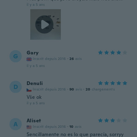
il y a 5 ans
Gary
G
Inscrit depuis 2016
·
26
avis
il y a 5 ans
Denuli
D
Inscrit depuis 2016
·
90
avis
·
20
chargements
Vše ok
il y a 5 ans
Aliset
A
Inscrit depuis 2016
·
10
avis
Sencillamente no es lo que parecía, sorryy