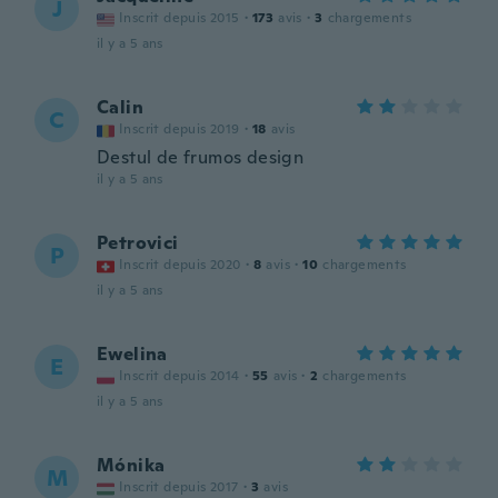
J
Inscrit depuis 2015
·
173
avis
·
3
chargements
il y a 5 ans
Calin
C
Inscrit depuis 2019
·
18
avis
Destul de frumos design
il y a 5 ans
Petrovici
P
Inscrit depuis 2020
·
8
avis
·
10
chargements
il y a 5 ans
Ewelina
E
Inscrit depuis 2014
·
55
avis
·
2
chargements
il y a 5 ans
Mónika
M
Inscrit depuis 2017
·
3
avis