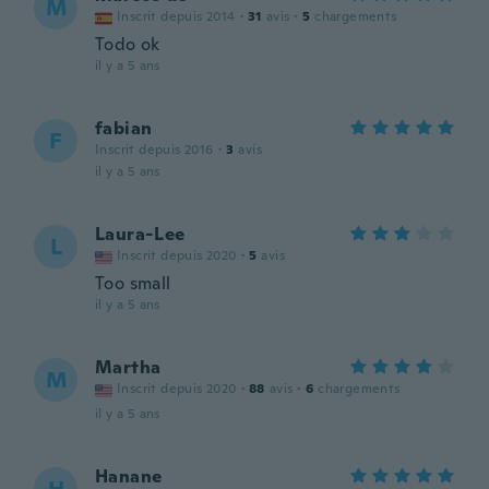
M
Inscrit depuis 2014
·
31
avis
·
5
chargements
Todo ok
il y a 5 ans
fabian
F
Inscrit depuis 2016
·
3
avis
il y a 5 ans
Laura-Lee
L
Inscrit depuis 2020
·
5
avis
Too small
il y a 5 ans
Martha
M
Inscrit depuis 2020
·
88
avis
·
6
chargements
il y a 5 ans
Hanane