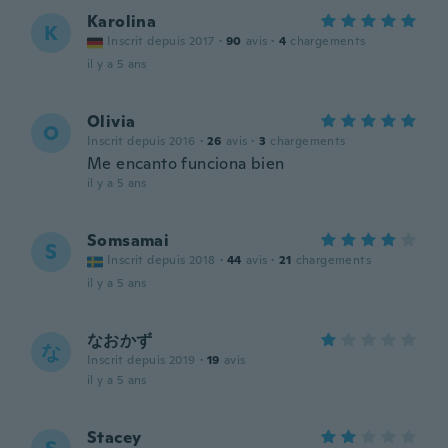
Karolina
K
Inscrit depuis 2017
·
90
avis
·
4
chargements
il y a 5 ans
Olivia
O
Inscrit depuis 2016
·
26
avis
·
3
chargements
Me encanto funciona bien
il y a 5 ans
Somsamai
S
Inscrit depuis 2018
·
44
avis
·
21
chargements
il y a 5 ans
なおかず
な
Inscrit depuis 2019
·
19
avis
il y a 5 ans
Stacey