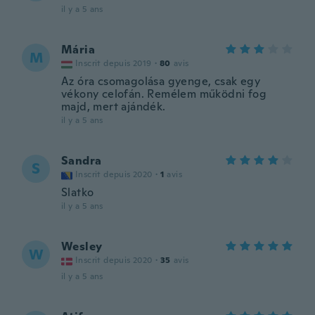
il y a 5 ans
Mária
M
Inscrit depuis 2019
·
80
avis
Az óra csomagolása gyenge, csak egy
vékony celofán. Remélem működni fog
majd, mert ajándék.
il y a 5 ans
Sandra
S
Inscrit depuis 2020
·
1
avis
Slatko
il y a 5 ans
Wesley
W
Inscrit depuis 2020
·
35
avis
il y a 5 ans