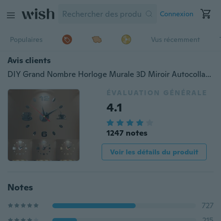
Connexion
Populaires
Vus récemment
Avis clients
DIY Grand Nombre Horloge Murale 3D Miroir Autocollant Moderne Bureau À Domicile Décor Art Decal
ÉVALUATION GÉNÉRALE
4.1
1247 notes
Voir les détails du produit
Notes
727
215