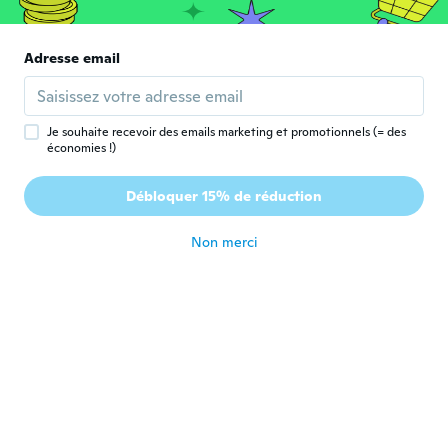
Beautiful
il y a 6 ans
Adresse email
Je souhaite recevoir des emails marketing et promotionnels (= des
économies !)
Gabriella
G
Débloquer 15% de réduction
Inscrit depuis 2017
·
32
avis
·
3
chargements
il y a 6 ans
Non merci
Sandro
S
Inscrit depuis 2018
·
1
avis
il y a 6 ans
Megan
M
Inscrit depuis 2017
·
17
avis
It didn't grow.
il y a 6 ans