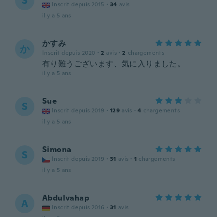
S
Inscrit depuis 2015
·
34
avis
il y a 5 ans
かすみ
か
Inscrit depuis 2020
·
2
avis
·
2
chargements
有り難うございます、気に入りました。
il y a 5 ans
Sue
S
Inscrit depuis 2019
·
129
avis
·
4
chargements
il y a 5 ans
Simona
S
Inscrit depuis 2019
·
31
avis
·
1
chargements
il y a 5 ans
Abdulvahap
A
Inscrit depuis 2016
·
31
avis