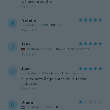
Ottimo prodotto
il y a 5 ans
Natalie
N
Inscrit depuis 2018
·
132
avis
il y a 5 ans
Jens
J
Inscrit depuis 2017
·
46
avis
·
1
chargements
il y a 5 ans
Juan
J
Inscrit depuis 2019
·
9
avis
·
2
chargements
el producto llego antes de la fecha
indicada
il y a 5 ans
Diana
D
Inscrit depuis 2020
·
6
avis