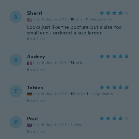
Sherri
S
Inscrit depuis 2016
·
16
avis
·
1
chargements
Looks just like the pucture but a size too
small and i ordered a size larger
il y a 6 ans
Audrey
A
Inscrit depuis 2018
·
78
avis
il y a 6 ans
Tobias
T
Inscrit depuis 2018
·
64
avis
·
1
chargements
il y a 6 ans
Paul
P
Inscrit depuis 2018
·
4
avis
il y a 6 ans