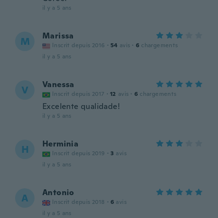
il y a 5 ans
Marissa
M
Inscrit depuis 2016
·
54
avis
·
6
chargements
il y a 5 ans
Vanessa
V
Inscrit depuis 2017
·
12
avis
·
6
chargements
Excelente qualidade!
il y a 5 ans
Herminia
H
Inscrit depuis 2019
·
3
avis
il y a 5 ans
Antonio
A
Inscrit depuis 2018
·
6
avis
il y a 5 ans