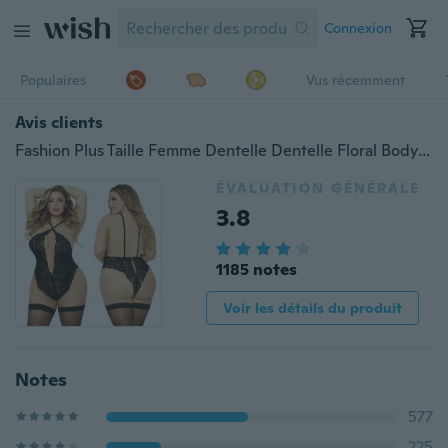
Connexion
Populaires
Vus récemment
Avis clients
Fashion Plus Taille Femme Dentelle Dentelle Floral Body sans manches Nuisette Sous-vêtements Lingeries(3XL,4XL,5XL)
ÉVALUATION GÉNÉRALE
3.8
1185 notes
Voir les détails du produit
Notes
577
225