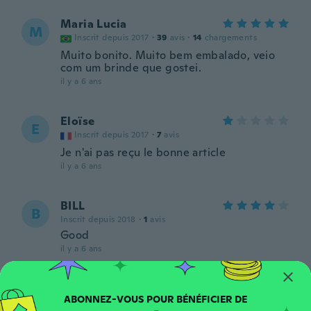
Maria Lucia
M
Inscrit depuis 2017
·
39
avis
·
14
chargements
Muito bonito. Muito bem embalado, veio
com um brinde que gostei.
il y a 6 ans
Eloïse
E
Inscrit depuis 2017
·
7
avis
Je n'ai pas reçu le bonne article
il y a 6 ans
BILL
B
Inscrit depuis 2018
·
1
avis
Good
il y a 6 ans
Rosa Lucia
R
Inscrit depuis 2017
·
2
avis