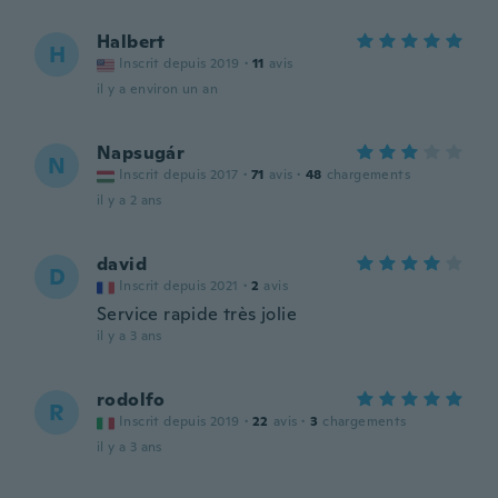
Halbert
H
Inscrit depuis 2019
·
11
avis
il y a environ un an
Napsugár
N
Inscrit depuis 2017
·
71
avis
·
48
chargements
il y a 2 ans
david
D
Inscrit depuis 2021
·
2
avis
Service rapide très jolie
il y a 3 ans
rodolfo
R
Inscrit depuis 2019
·
22
avis
·
3
chargements
il y a 3 ans