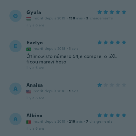
Gyula
G
Inscrit depuis 2019
·
138
avis
·
3
chargements
il y a 6 ans
Evelyn
E
Inscrit depuis 2018
·
1
avis
Ótimo.visto número 54,e comprei o 5XL
ficou maravilhoso
il y a 6 ans
Anaisa
A
Inscrit depuis 2016
·
1
avis
il y a 6 ans
Albino
A
Inscrit depuis 2019
·
218
avis
·
7
chargements
il y a 6 ans