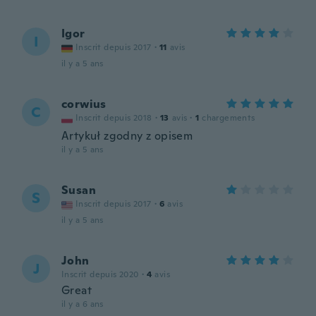
Igor
I
Inscrit depuis 2017
·
11
avis
il y a 5 ans
corwius
C
Inscrit depuis 2018
·
13
avis
·
1
chargements
Artykuł zgodny z opisem
il y a 5 ans
Susan
S
Inscrit depuis 2017
·
6
avis
il y a 5 ans
John
J
Inscrit depuis 2020
·
4
avis
Great
il y a 6 ans