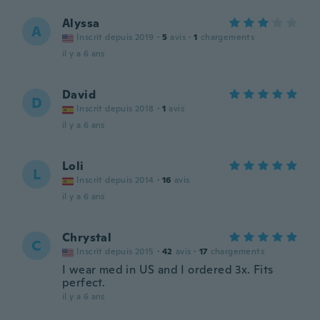
Alyssa
A
Inscrit depuis 2019
·
5
avis
·
1
chargements
il y a 6 ans
David
D
Inscrit depuis 2018
·
1
avis
il y a 6 ans
Loli
L
Inscrit depuis 2014
·
16
avis
il y a 6 ans
Chrystal
C
Inscrit depuis 2015
·
42
avis
·
17
chargements
I wear med in US and I ordered 3x. Fits
perfect.
il y a 6 ans