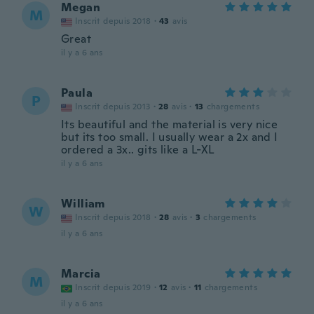
Megan
M
Inscrit depuis 2018
·
43
avis
Great
il y a 6 ans
Paula
P
Inscrit depuis 2013
·
28
avis
·
13
chargements
Its beautiful and the material is very nice
but its too small. I usually wear a 2x and I
ordered a 3x.. gits like a L-XL
il y a 6 ans
William
W
Inscrit depuis 2018
·
28
avis
·
3
chargements
il y a 6 ans
Marcia
M
Inscrit depuis 2019
·
12
avis
·
11
chargements
il y a 6 ans