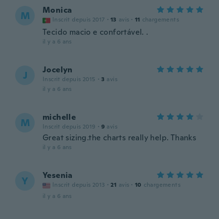
Monica
M
Inscrit depuis 2017
·
13
avis
·
11
chargements
Tecido macio e confortável. .
il y a 6 ans
Jocelyn
J
Inscrit depuis 2015
·
3
avis
il y a 6 ans
michelle
M
Inscrit depuis 2019
·
9
avis
Great sizing.the charts really help. Thanks
il y a 6 ans
Yesenia
Y
Inscrit depuis 2013
·
21
avis
·
10
chargements
il y a 6 ans