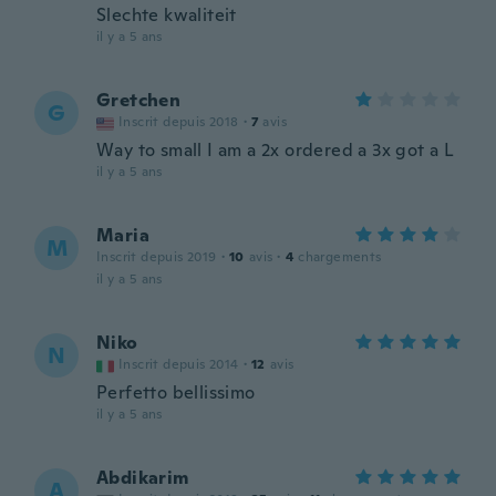
Slechte kwaliteit
il y a 5 ans
Gretchen
G
Inscrit depuis 2018
·
7
avis
Way to small I am a 2x ordered a 3x got a L
il y a 5 ans
Maria
M
Inscrit depuis 2019
·
10
avis
·
4
chargements
il y a 5 ans
Niko
N
Inscrit depuis 2014
·
12
avis
Perfetto bellissimo
il y a 5 ans
Abdikarim
A