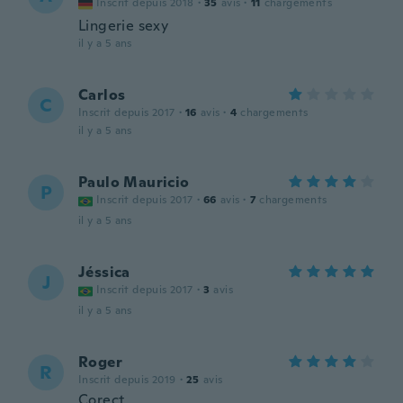
Inscrit depuis 2018
·
35
avis
·
11
chargements
Lingerie sexy
il y a 5 ans
Carlos
C
Inscrit depuis 2017
·
16
avis
·
4
chargements
il y a 5 ans
Paulo Mauricio
P
Inscrit depuis 2017
·
66
avis
·
7
chargements
il y a 5 ans
Jéssica
J
Inscrit depuis 2017
·
3
avis
il y a 5 ans
Roger
R
Inscrit depuis 2019
·
25
avis
Corect