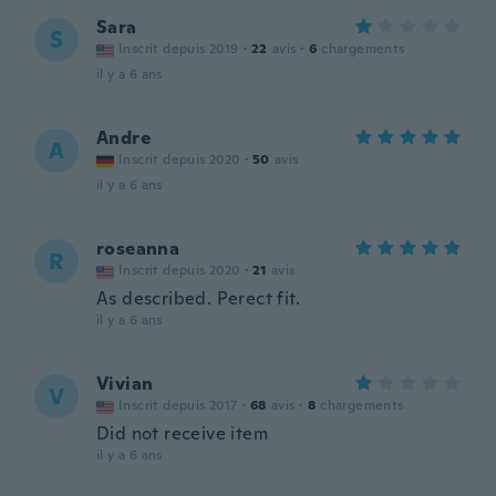
Sara
S
Inscrit depuis 2019
·
22
avis
·
6
chargements
il y a 6 ans
Andre
A
Inscrit depuis 2020
·
50
avis
il y a 6 ans
roseanna
R
Inscrit depuis 2020
·
21
avis
As described. Perect fit.
il y a 6 ans
Vivian
V
Inscrit depuis 2017
·
68
avis
·
8
chargements
Did not receive item
il y a 6 ans