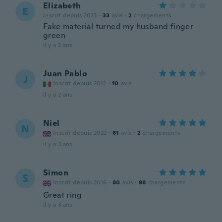
Elizabeth
E
Inscrit depuis 2023
·
33
avis
·
2
chargements
Fake material turned my husband finger
green
il y a 2 ans
Juan Pablo
J
Inscrit depuis 2012
·
10
avis
il y a 2 ans
Niel
N
Inscrit depuis 2022
·
61
avis
·
2
chargements
il y a 3 ans
Simon
S
Inscrit depuis 2016
·
80
avis
·
98
chargements
Great ring
il y a 3 ans