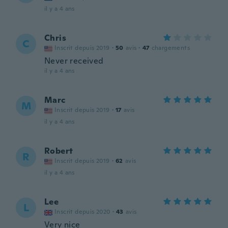
il y a 4 ans
Chris
C
Inscrit depuis 2019
·
50
avis
·
47
chargements
Never received
il y a 4 ans
Marc
M
Inscrit depuis 2019
·
17
avis
il y a 4 ans
Robert
R
Inscrit depuis 2019
·
62
avis
il y a 4 ans
Lee
L
Inscrit depuis 2020
·
43
avis
Very nice