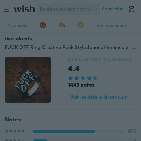
Connexion
Populaires
Vus récemment
Avis clients
FUCK OFF Ring Creative Punk Style Jeunes Hommes et Femmes Accessoires de Fête
ÉVALUATION GÉNÉRALE
4.4
1445 notes
Voir les détails du produit
Notes
979
218