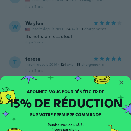
il y a 5 ans
Waylon
W
Inscrit depuis 2019
·
34
avis
·
1
chargements
Its not stainless steel
il y a 5 ans
teresa
T
Inscrit depuis 2016
·
121
avis
·
15
chargements
il y a 5 ans
Paula
P
Inscrit depuis 2017
·
62
avis
·
20
chargements
15% DE RÉDUCTION
il y a 5 ans
SUR VOTRE PREMIÈRE COMMANDE
Matriccs
M
Inscrit depuis 2021
·
16
avis
·
1
chargements
Remise max. de 5 $US.
il y a 5 ans
1 code par client.