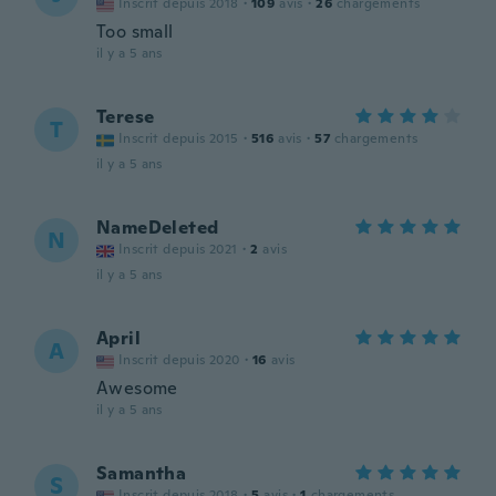
Inscrit depuis 2018
·
109
avis
·
26
chargements
Too small
il y a 5 ans
Terese
T
Inscrit depuis 2015
·
516
avis
·
57
chargements
il y a 5 ans
NameDeleted
N
Inscrit depuis 2021
·
2
avis
il y a 5 ans
April
A
Inscrit depuis 2020
·
16
avis
Awesome
il y a 5 ans
Samantha
S
Inscrit depuis 2018
·
5
avis
·
1
chargements