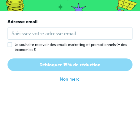
Walter
W
Adresse email
Inscrit depuis 2021
·
16
avis
·
1
chargements
Love it
il y a 5 ans
Je souhaite recevoir des emails marketing et promotionnels (= des
économies !)
jasper
J
Inscrit depuis 2020
·
1
avis
Débloquer 15% de réduction
bad quality
il y a 5 ans
Non merci
Brenda
B
Inscrit depuis 2015
·
138
avis
·
11
chargements
il y a 5 ans
Jonathan
J
Inscrit depuis 2020
·
4
avis
il y a 5 ans