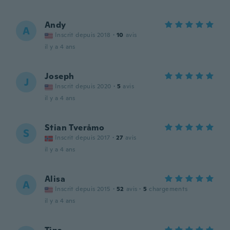
Andy
A
Inscrit depuis 2018
·
10
avis
il y a 4 ans
Joseph
J
Inscrit depuis 2020
·
5
avis
il y a 4 ans
Stian Tveråmo
S
Inscrit depuis 2017
·
27
avis
il y a 4 ans
Alisa
A
Inscrit depuis 2015
·
52
avis
·
5
chargements
il y a 4 ans