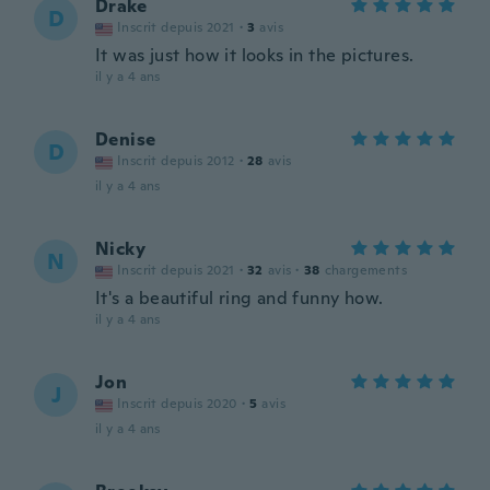
Drake
D
Inscrit depuis 2021
·
3
avis
It was just how it looks in the pictures.
il y a 4 ans
Denise
D
Inscrit depuis 2012
·
28
avis
il y a 4 ans
Nicky
N
Inscrit depuis 2021
·
32
avis
·
38
chargements
It's a beautiful ring and funny how.
il y a 4 ans
Jon
J
Inscrit depuis 2020
·
5
avis
il y a 4 ans