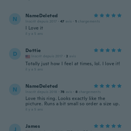
NameDeleted
N
Inscrit depuis 2017
·
47
avis
·
1
chargements
I Love it
il y a 5 ans
Dottie
D
Inscrit depuis 2017
·
2
avis
Totally just how I feel at times, lol. I love it!
il y a 5 ans
NameDeleted
N
Inscrit depuis 2018
·
78
avis
·
8
chargements
Love this ring. Looks exactly like the
picture. Runs a bit small so order a size up.
il y a 5 ans
James
J