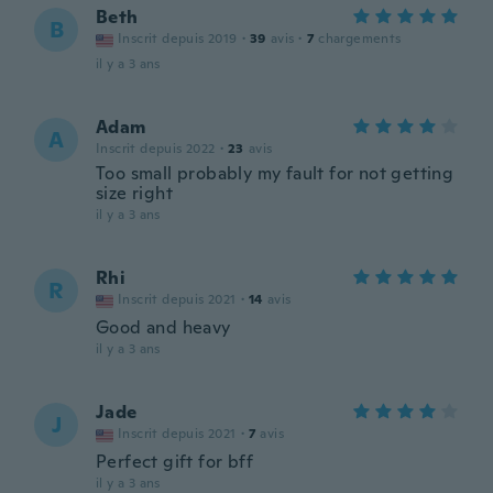
Beth
B
Inscrit depuis 2019
·
39
avis
·
7
chargements
il y a 3 ans
Adam
A
Inscrit depuis 2022
·
23
avis
Too small probably my fault for not getting
size right
il y a 3 ans
Rhi
R
Inscrit depuis 2021
·
14
avis
Good and heavy
il y a 3 ans
Jade
J
Inscrit depuis 2021
·
7
avis
Perfect gift for bff
il y a 3 ans