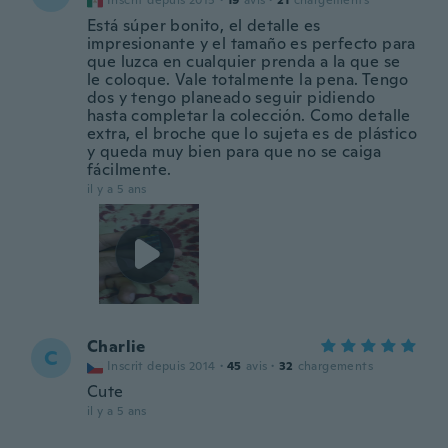
Inscrit depuis 2015
·
19
avis
·
21
chargements
Está súper bonito, el detalle es
impresionante y el tamaño es perfecto para
que luzca en cualquier prenda a la que se
le coloque. Vale totalmente la pena. Tengo
dos y tengo planeado seguir pidiendo
hasta completar la colección. Como detalle
extra, el broche que lo sujeta es de plástico
y queda muy bien para que no se caiga
fácilmente.
il y a 5 ans
Charlie
C
Inscrit depuis 2014
·
45
avis
·
32
chargements
Cute
il y a 5 ans