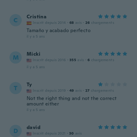
Cristina
C
Inscrit depuis 2014
·
68
avis
·
26
chargements
Tamaño y acabado perfecto
il y a 5 ans
Micki
M
Inscrit depuis 2016
·
355
avis
·
6
chargements
il y a 5 ans
Ty
T
Inscrit depuis 2019
·
49
avis
·
27
chargements
Not the right thing and not the correct
amount either
il y a 5 ans
david
D
Inscrit depuis 2021
·
30
avis