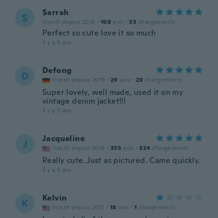
Sarrah
S
Inscrit depuis 2015
·
108
avis
·
33
chargements
Perfect so cute love it so much
il y a 5 ans
Defong
D
Inscrit depuis 2019
·
29
avis
·
29
chargements
Super lovely, well made, used it on my
vintage denim jacket!!!
il y a 5 ans
Jacqueline
J
Inscrit depuis 2018
·
355
avis
·
324
chargements
Really cute. Just as pictured. Came quickly.
il y a 5 ans
Kelvin
K
Inscrit depuis 2021
·
18
avis
·
1
chargements