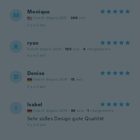
Monique
M
Inscrit depuis 2021
·
269
avis
il y a 2 ans
ryan
R
Inscrit depuis 2020
·
105
avis
·
4
chargements
il y a 2 ans
Denise
D
Inscrit depuis 2018
·
15
avis
il y a 3 ans
Isabel
I
Inscrit depuis 2019
·
99
avis
·
1
chargements
Sehr süßes Design gute Qualität
il y a 4 ans