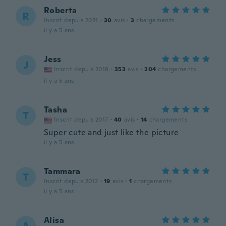
Roberta
R
Inscrit depuis 2021
·
30
avis
·
3
chargements
il y a 5 ans
Jess
J
Inscrit depuis 2018
·
353
avis
·
204
chargements
il y a 5 ans
Tasha
T
Inscrit depuis 2017
·
40
avis
·
14
chargements
Super cute and just like the picture
il y a 5 ans
Tammara
T
Inscrit depuis 2012
·
19
avis
·
1
chargements
il y a 5 ans
Alisa