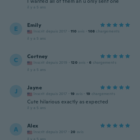
I wanted all of them an u only sent one
il y a 5 ans
Emily
E
Inscrit depuis 2017
·
110
avis
·
108
chargements
il y a 5 ans
Cortney
C
Inscrit depuis 2019
·
120
avis
·
6
chargements
il y a 5 ans
Jayne
J
Inscrit depuis 2017
·
19
avis
·
19
chargements
Cute hilarious exactly as expected
il y a 5 ans
Alex
A
Inscrit depuis 2017
·
20
avis
il y a 5 ans