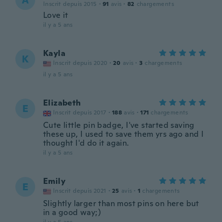
A
Inscrit depuis 2015
·
91
avis
·
82
chargements
Love it
il y a 5 ans
Kayla
K
Inscrit depuis 2020
·
20
avis
·
3
chargements
il y a 5 ans
Elizabeth
E
Inscrit depuis 2017
·
188
avis
·
171
chargements
Cute little pin badge, I've started saving
these up, I used to save them yrs ago and I
thought I'd do it again.
il y a 5 ans
Emily
E
Inscrit depuis 2021
·
25
avis
·
1
chargements
Slightly larger than most pins on here but
in a good way;)