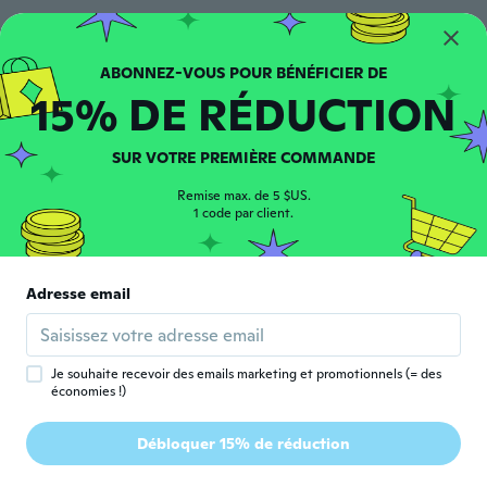
Blaine
B
Inscrit depuis 2018
·
39
avis
·
12
chargements
il y a 5 ans
15% DE RÉDUCTION
Mircea
M
SUR VOTRE PREMIÈRE COMMANDE
Inscrit depuis 2020
·
108
avis
·
3
chargements
Very nice colours and details are very
Remise max. de 5 $US.
good.
1 code par client.
il y a 5 ans
Adresse email
Casey🎀
C
Inscrit depuis 2020
·
46
avis
·
42
chargements
Cute
il y a 5 ans
Je souhaite recevoir des emails marketing et promotionnels (= des
économies !)
Stephanie
S
Débloquer 15% de réduction
Inscrit depuis 2015
·
57
avis
·
7
chargements
il y a 5 ans