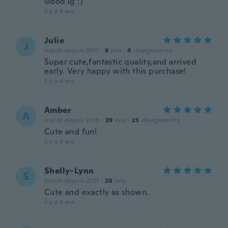
Good ig :)
il y a 4 ans
Julie
J
Inscrit depuis 2017
·
9
avis
·
4
chargements
Super cute,fantastic quality,and arrived
early. Very happy with this purchase!
il y a 4 ans
Amber
A
Inscrit depuis 2019
·
29
avis
·
25
chargements
Cute and fun!
il y a 4 ans
Shelly-Lynn
S
Inscrit depuis 2021
·
20
avis
Cute and exactly as shown.
il y a 4 ans