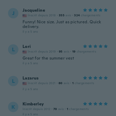
Jacqueline
J
Inscrit depuis 2018
·
355
avis
·
324
chargements
Funny! Nice size. Just as pictured. Quick
delivery.
il y a 5 ans
Lori
L
Inscrit depuis 2019
·
95
avis
·
19
chargements
Great for the summer vest
il y a 5 ans
Lazarus
L
Inscrit depuis 2021
·
80
avis
·
1
chargements
il y a 5 ans
Kimberley
K
Inscrit depuis 2012
·
70
avis
·
1
chargements
il y a 5 ans