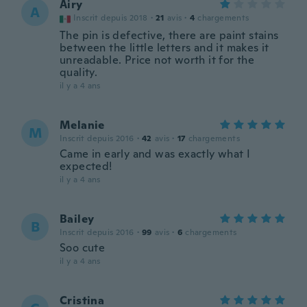
Airy
A
Inscrit depuis 2018
·
21
avis
·
4
chargements
The pin is defective, there are paint stains
between the little letters and it makes it
unreadable. Price not worth it for the
quality.
il y a 4 ans
Melanie
M
Inscrit depuis 2016
·
42
avis
·
17
chargements
Came in early and was exactly what I
expected!
il y a 4 ans
Bailey
B
Inscrit depuis 2016
·
99
avis
·
6
chargements
Soo cute
il y a 4 ans
Cristina