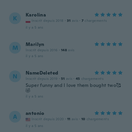
Karolina
K
Inscrit depuis 2018
·
31
avis
·
7
chargements
il y a 5 ans
Marilyn
M
Inscrit depuis 2016
·
148
avis
il y a 5 ans
NameDeleted
N
Inscrit depuis 2019
·
51
avis
·
45
chargements
Super funny and I love them bought two🥰
🤣
il y a 5 ans
antonio
A
Inscrit depuis 2020
·
11
avis
·
10
chargements
il y a 5 ans