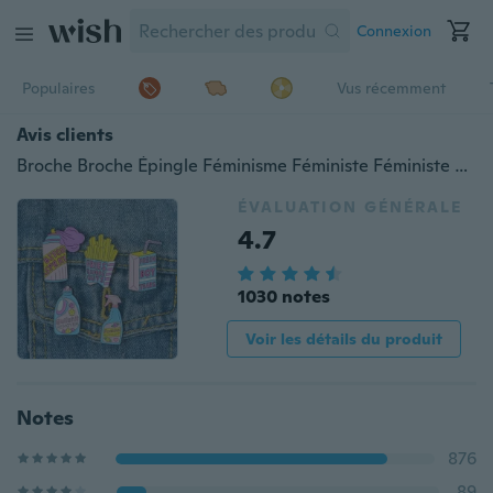
Connexion
Populaires
Vus récemment
Avis clients
Broche Broche Épingle Féminisme Féministe Féministe Anti-bijoux Lait Frites Spray Nettoyage Frites Spray Épinglettes en émail
ÉVALUATION GÉNÉRALE
4.7
1030 notes
Voir les détails du produit
Notes
876
89