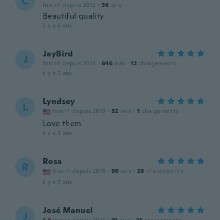
C
Inscrit depuis 2015
·
36
avis
Beautiful quality
il y a 5 ans
JayBird
J
Inscrit depuis 2016
·
646
avis
·
12
chargements
il y a 5 ans
Lyndsey
L
Inscrit depuis 2019
·
52
avis
·
1
chargements
Love them
il y a 5 ans
Rosa
R
Inscrit depuis 2016
·
99
avis
·
28
chargements
il y a 5 ans
José Manuel
J