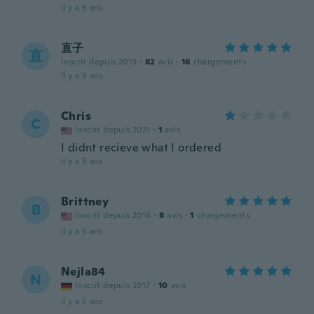
il y a 5 ans
直子
直
Inscrit depuis 2019
·
82
avis
·
16
chargements
il y a 5 ans
Chris
C
Inscrit depuis 2021
·
1
avis
I didnt recieve what I ordered
il y a 5 ans
Brittney
B
Inscrit depuis 2016
·
8
avis
·
1
chargements
il y a 5 ans
Nejla84
N
Inscrit depuis 2017
·
10
avis
il y a 5 ans