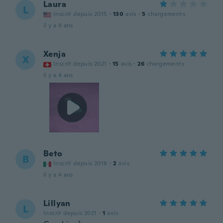
Laura
L
Inscrit depuis 2015
·
130
avis
·
5
chargements
il y a 4 ans
Xenja
X
Inscrit depuis 2021
·
15
avis
·
26
chargements
il y a 4 ans
Beto
B
Inscrit depuis 2018
·
2
avis
il y a 4 ans
Lillyan
L
Inscrit depuis 2021
·
1
avis