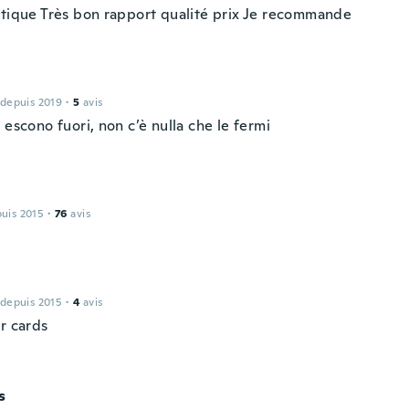
atique Très bon rapport qualité prix Je recommande
 depuis 2019
·
5
avis
 escono fuori, non c’è nulla che le fermi
a
puis 2015
·
76
avis
 depuis 2015
·
4
avis
r cards
s