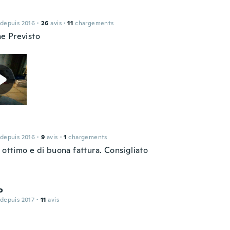
 depuis 2016
·
26
avis
·
11
chargements
e Previsto
 depuis 2016
·
9
avis
·
1
chargements
 ottimo e di buona fattura. Consigliato
o
 depuis 2017
·
11
avis