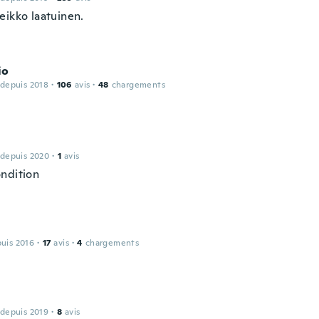
eikko laatuinen.
io
 depuis 2018
·
106
avis
·
48
chargements
 depuis 2020
·
1
avis
ndition
puis 2016
·
17
avis
·
4
chargements
 depuis 2019
·
8
avis