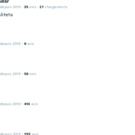
ndar
 depuis 2019
·
35
avis
·
21
chargements
liteta
 depuis 2018
·
8
avis
 depuis 2019
·
58
avis
 depuis 2018
·
414
avis
 depuis 2019
·
255
avis