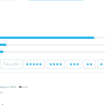
Très utile
 depuis 2016
·
14
avis
ois