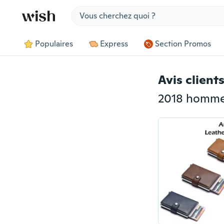
Jump to section
Populaires
Express
Section Promos
Avis client