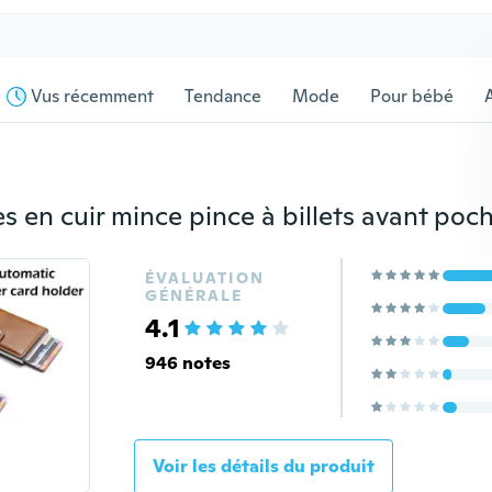
Vus récemment
Tendance
Mode
Pour bébé
s
ÉVALUATION
GÉNÉRALE
4.1
946 notes
Voir les détails du produit