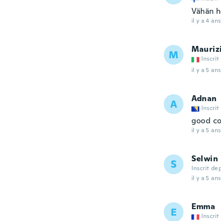
Vähän h
il y a 4 ans
Mauriz
M
Inscrit
il y a 5 ans
Adnan
A
Inscrit
good co
il y a 5 ans
Selwin
S
Inscrit de
il y a 5 ans
Emma
E
Inscrit