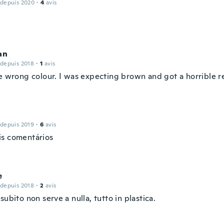
 depuis 2020
·
4
avis
an
 depuis 2018
·
1
avis
he wrong colour. I was expecting brown and got a horrible r
 depuis 2019
·
6
avis
s comentários
e
 depuis 2018
·
2
avis
subito non serve a nulla, tutto in plastica.