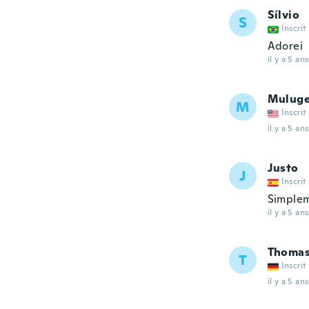
Sílvio
S
Inscrit
Adorei
il y a 5 ans
Muluge
M
Inscrit
il y a 5 ans
Justo
J
Inscrit
Simplem
il y a 5 ans
Thoma
T
Inscrit
il y a 5 ans