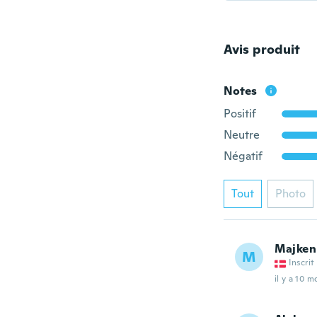
Avis produit
Notes
Positif
Neutre
Négatif
Tout
Photo
Majken
M
Inscrit
il y a 10 m