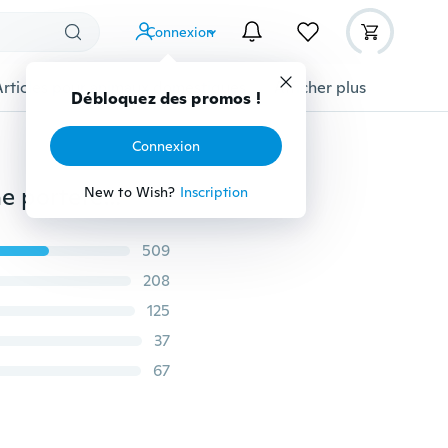
Connexion
Articles pour animaux domestiques
Afficher plus
Débloquez des promos !
Connexion
2018 hommes en cuir mince pince à billets avant poche portefeuille mince nouveau titulaire carte de crédit portefeuilles pour hommes Cardpackage
New to Wish?
Inscription
509
208
125
37
67