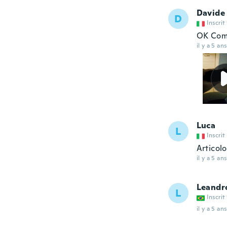
Davide
D
Inscrit
OK Com
il y a 5 ans
Luca
L
Inscrit
Articolo
il y a 5 ans
Leandr
L
Inscrit
il y a 5 ans