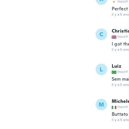
Inscrit
Perfect
il y a 5 ans
Christi
C
Inscrit
I got t
il y a 5 ans
Luiz
L
Inscrit
Sem mai
il y a 5 ans
Michel
M
Inscrit
Buttato 
il y a 5 ans