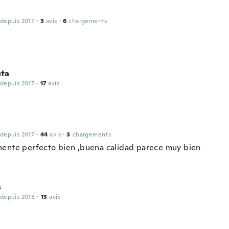
 depuis 2017
·
3
avis
·
6
chargements
ta
 depuis 2017
·
17
avis
 depuis 2017
·
44
avis
·
3
chargements
ente perfecto bien ,buena calidad parece muy bien
s
 depuis 2018
·
13
avis