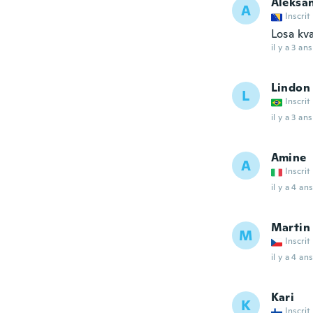
Aleksa
A
Inscrit
Losa kva
il y a 3 ans
Lindon
L
Inscrit
il y a 3 ans
Amine
A
Inscrit
il y a 4 ans
Martin
M
Inscrit
il y a 4 ans
Kari
K
Inscrit