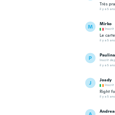
Très pr
il y a 5 ans
Mirko
M
Inscrit
Le carte
il y a 5 ans
Paulin
P
Inscrit de
il y a 5 ans
Joady
J
Inscrit
Right fo
il y a 5 ans
Andrea
A