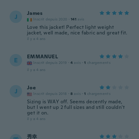
James
J
Inscrit depuis 2020
·
141
avis
Love this jacket! Perfect light weight
jacket, well made, nice fabric and great fit.
il y a 4 ans
EMMANUEL
E
Inscrit depuis 2019
·
4
avis
·
1
chargements
il y a 4 ans
Joe
J
Inscrit depuis 2018
·
8
avis
·
1
chargements
Sizing is WAY off. Seems decently made,
but I went up 2 full sizes and still couldn't
get it on.
il y a 4 ans
秀幸