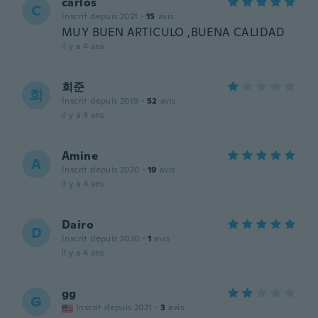
carlos
C
Inscrit depuis 2021
·
15
avis
MUY BUEN ARTICULO ,BUENA CALIDAD
il y a 4 ans
희준
희
Inscrit depuis 2019
·
52
avis
il y a 4 ans
Amine
A
Inscrit depuis 2020
·
19
avis
il y a 4 ans
Dairo
D
Inscrit depuis 2020
·
1
avis
il y a 4 ans
gg
G
Inscrit depuis 2021
·
3
avis