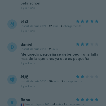
Sehr schön
il y a 4 ans
성길
성
Inscrit depuis 2021
·
47
avis
·
2
chargements
il y a 4 ans
daniel
D
Inscrit depuis 2018
·
11
avis
Me quedo pequeña se debe pedir una talla
mas de la que eres ya que es pequeña
il y a 4 ans
雄紀
雄
Inscrit depuis 2020
·
59
avis
·
2
chargements
il y a 4 ans
Rana
R
Inscrit depuis 2021
·
4
avis
·
1
chargements