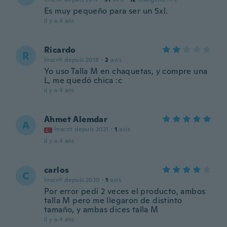
Es muy pequeño para ser un 5xl.
il y a 4 ans
Ricardo
R
Inscrit depuis 2018
·
2
avis
Yo uso Talla M en chaquetas, y compre una
L, me quedó chica :c
il y a 4 ans
Ahmet Alemdar
A
Inscrit depuis 2021
·
1
avis
il y a 4 ans
carlos
C
Inscrit depuis 2020
·
1
avis
Por error pedí 2 veces el producto, ambos
talla M pero me llegaron de distinto
tamaño, y ambas dices talla M
il y a 4 ans