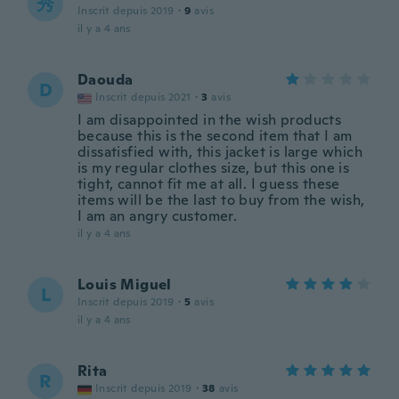
秀
Inscrit depuis 2019
·
9
avis
il y a 4 ans
Daouda
D
Inscrit depuis 2021
·
3
avis
I am disappointed in the wish products
because this is the second item that I am
dissatisfied with, this jacket is large which
is my regular clothes size, but this one is
tight, cannot fit me at all. I guess these
items will be the last to buy from the wish,
I am an angry customer.
il y a 4 ans
Louis Miguel
L
Inscrit depuis 2019
·
5
avis
il y a 4 ans
Rita
R
Inscrit depuis 2019
·
38
avis