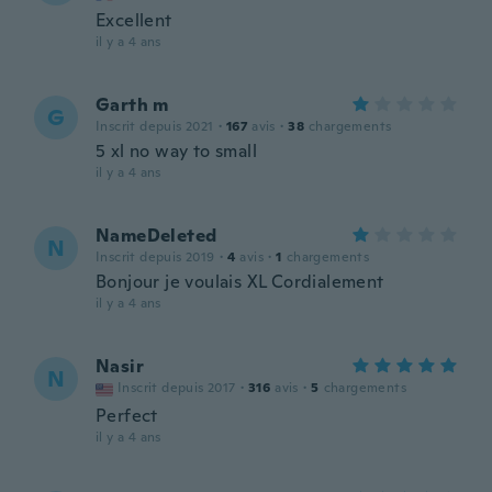
Excellent
il y a 4 ans
Garth m
G
Inscrit depuis 2021
·
167
avis
·
38
chargements
5 xl no way to small
il y a 4 ans
NameDeleted
N
Inscrit depuis 2019
·
4
avis
·
1
chargements
Bonjour je voulais XL Cordialement
il y a 4 ans
Nasir
N
Inscrit depuis 2017
·
316
avis
·
5
chargements
Perfect
il y a 4 ans