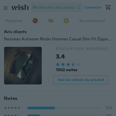
Connexion
Populaires
Vus récemment
Avis clients
Nouveau Automne Mode Hommes Casual Slim Fit Zipper Veste À Manches Longues Sports Hoodies Hommes En Plein Air Zipper Manteau M-5XL
ÉVALUATION GÉNÉRALE
3.4
1502 notes
Voir les détails du produit
Notes
556
260