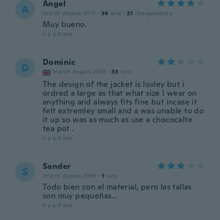
Angel
A
Inscrit depuis 2017
·
36
avis
·
21
chargements
Muy bueno.
il y a 4 ans
Dominic
D
Inscrit depuis 2019
·
33
avis
The design of the jacket is lovley but i
ordred a large as that what size I wear on
anything and always fits fine but incase it
felt extremley small and a was unable to do
it up so was as much as use a chococalte
tea pot .
il y a 4 ans
Sander
S
Inscrit depuis 2018
·
1
avis
Todo bien con el material, pero las tallas
son muy pequeñas...
il y a 4 ans