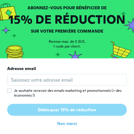
G
Inscrit depuis 2020
·
2
avis
il y a 5 ans
15% DE RÉDUCTION
Dakota
D
SUR VOTRE PREMIÈRE COMMANDE
Inscrit depuis 2020
·
2
avis
I love it
Remise max. de 5 $US.
1 code par client.
il y a 5 ans
عز
ع
Adresse email
Inscrit depuis 2021
·
1
avis
سي جدا القماش
il y a 5 ans
Je souhaite recevoir des emails marketing et promotionnels (= des
économies !)
komiya
K
Inscrit depuis 2020
·
2
avis
·
1
chargements
Débloquer 15% de réduction
予想以上にしっかりしていました。
il y a 5 ans
Non merci