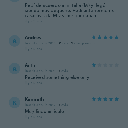
Pedí de acuerdo a mi talla (M) y llegó
siendo muy pequeño. Pedí anteriormente
casacas talla M y si me quedaban.
il y a 5 ans
Andres
A
Inscrit depuis 2013
·
7
avis
·
1
chargements
il y a 5 ans
Arth
A
Inscrit depuis 2021
·
1
avis
Received something else only
il y a 5 ans
Kenneth
K
Inscrit depuis 2017
·
1
avis
Muy lindo artículo
il y a 5 ans