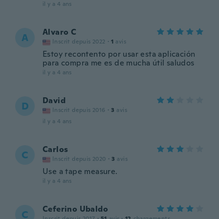
il y a 4 ans
Alvaro C
A
Inscrit depuis 2022
·
1
avis
Estoy recontento por usar esta aplicación
para compra me es de mucha útil saludos
il y a 4 ans
David
D
Inscrit depuis 2016
·
3
avis
il y a 4 ans
Carlos
C
Inscrit depuis 2020
·
3
avis
Use a tape measure.
il y a 4 ans
Ceferino Ubaldo
C
Inscrit depuis 2017
·
51
avis
·
12
chargements