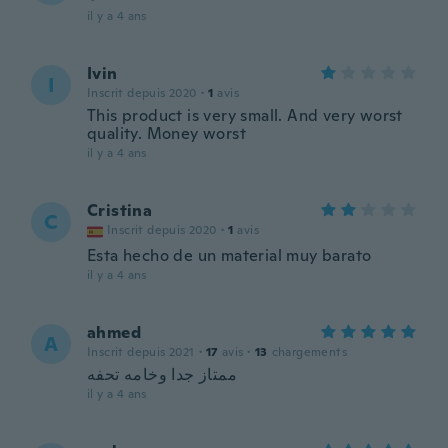
il y a 4 ans
Ivin
I
Inscrit depuis 2020
·
1
avis
This product is very small. And very worst
quality. Money worst
il y a 4 ans
Cristina
C
Inscrit depuis 2020
·
1
avis
Esta hecho de un material muy barato
il y a 4 ans
ahmed
A
Inscrit depuis 2021
·
17
avis
·
13
chargements
ممتاز جدا وخامه تحفه
il y a 4 ans