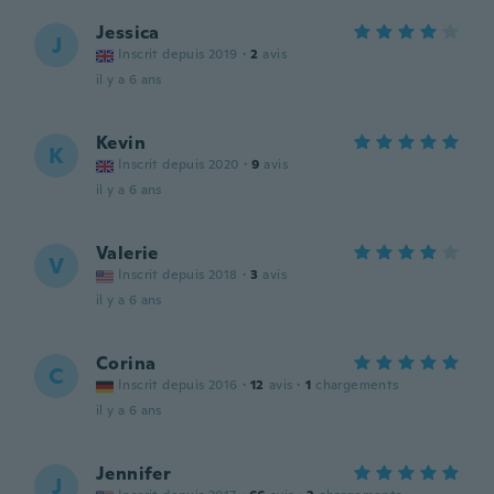
Jessica
J
Inscrit depuis 2019
·
2
avis
il y a 6 ans
Kevin
K
Inscrit depuis 2020
·
9
avis
il y a 6 ans
Valerie
V
Inscrit depuis 2018
·
3
avis
il y a 6 ans
Corina
C
Inscrit depuis 2016
·
12
avis
·
1
chargements
il y a 6 ans
Jennifer
J