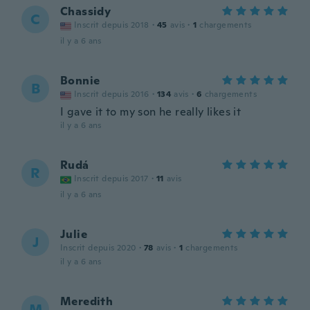
Chassidy
C
Inscrit depuis 2018
·
45
avis
·
1
chargements
il y a 6 ans
Bonnie
B
Inscrit depuis 2016
·
134
avis
·
6
chargements
I gave it to my son he really likes it
il y a 6 ans
Rudá
R
Inscrit depuis 2017
·
11
avis
il y a 6 ans
Julie
J
Inscrit depuis 2020
·
78
avis
·
1
chargements
il y a 6 ans
Meredith
M