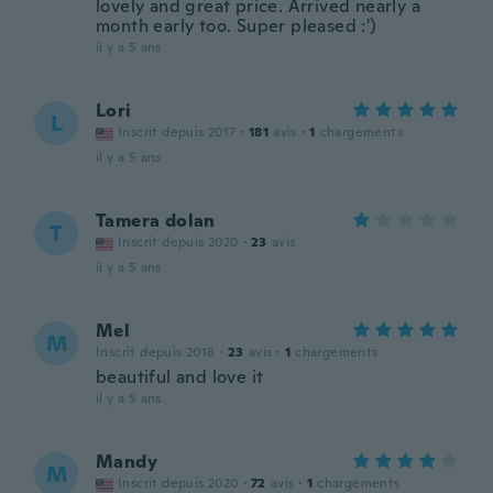
lovely and great price. Arrived nearly a
month early too. Super pleased :')
il y a 5 ans
Lori
L
Inscrit depuis 2017
·
181
avis
·
1
chargements
il y a 5 ans
Tamera dolan
T
Inscrit depuis 2020
·
23
avis
il y a 5 ans
Mel
M
Inscrit depuis 2018
·
23
avis
·
1
chargements
beautiful and love it
il y a 5 ans
Mandy
M
Inscrit depuis 2020
·
72
avis
·
1
chargements