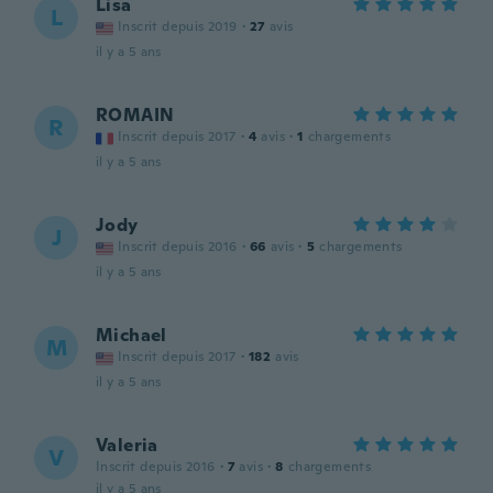
Lisa
L
Inscrit depuis 2019
·
27
avis
il y a 5 ans
ROMAIN
R
Inscrit depuis 2017
·
4
avis
·
1
chargements
il y a 5 ans
Jody
J
Inscrit depuis 2016
·
66
avis
·
5
chargements
il y a 5 ans
Michael
M
Inscrit depuis 2017
·
182
avis
il y a 5 ans
Valeria
V
Inscrit depuis 2016
·
7
avis
·
8
chargements
il y a 5 ans