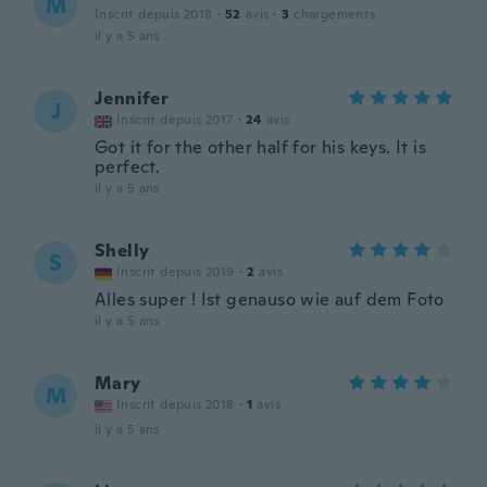
M
Inscrit depuis 2018
·
52
avis
·
3
chargements
il y a 5 ans
Jennifer
J
Inscrit depuis 2017
·
24
avis
Got it for the other half for his keys. It is
perfect.
il y a 5 ans
Shelly
S
Inscrit depuis 2019
·
2
avis
Alles super ! Ist genauso wie auf dem Foto
il y a 5 ans
Mary
M
Inscrit depuis 2018
·
1
avis
il y a 5 ans