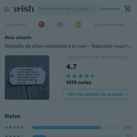
Connexion
Populaires
Vus récemment
Avis clients
Médaille de chien estampée à la main - Rappelez-vous toujours que vous êtes plus courageux que vous ne le croyez - Bijoux personnalisés - Sensibilisation au cancer, cadeau plus fort et inspirant
ÉVALUATION GÉNÉRALE
4.7
1075 notes
Voir les détails du produit
Notes
840
157