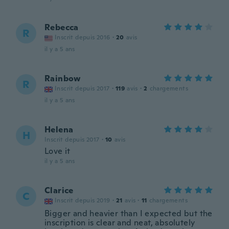
Rebecca
R
Inscrit depuis 2016
·
20
avis
il y a 5 ans
Rainbow
R
Inscrit depuis 2017
·
119
avis
·
2
chargements
il y a 5 ans
Helena
H
Inscrit depuis 2017
·
10
avis
Love it
il y a 5 ans
Clarice
C
Inscrit depuis 2019
·
21
avis
·
11
chargements
Bigger and heavier than I expected but the
inscription is clear and neat, absolutely