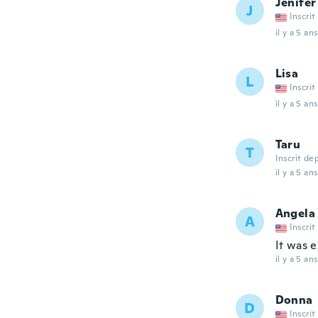
Jenifer
J
Inscrit
il y a 5 ans
Lisa
L
Inscrit
il y a 5 ans
Taru
T
Inscrit de
il y a 5 ans
Angela
A
Inscrit
It was 
il y a 5 ans
Donna
D
Inscrit