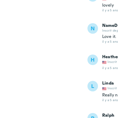
lovely
il y a 5 ans
NameDe
N
Inscrit de
Love it.
il y a 5 ans
Heathe
H
Inscrit
il y a 5 ans
Linda
L
Inscrit
Really n
il y a 5 ans
Ralph