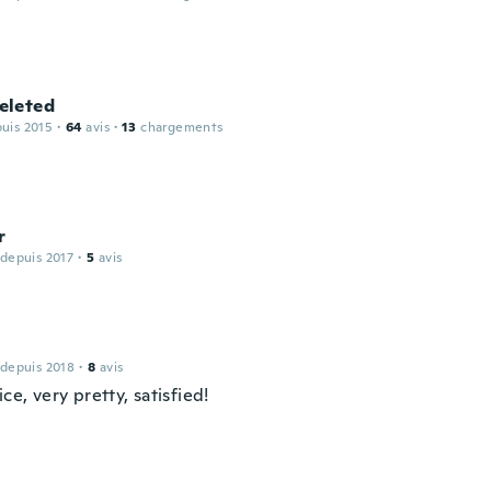
leted
puis 2015
·
64
avis
·
13
chargements
r
 depuis 2017
·
5
avis
 depuis 2018
·
8
avis
ice, very pretty, satisfied!