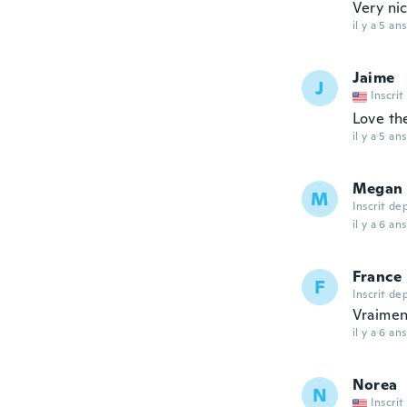
Very ni
il y a 5 ans
Jaime
J
Inscrit
Love the
il y a 5 ans
Megan
M
Inscrit de
il y a 6 ans
France
F
Inscrit de
Vraimen
il y a 6 ans
Norea
N
Inscrit