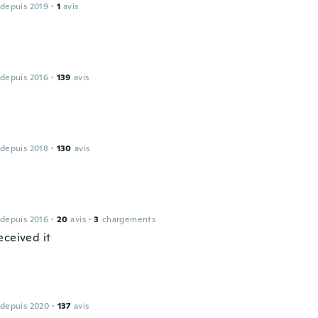
 depuis 2019
·
1
avis
 depuis 2016
·
139
avis
 depuis 2018
·
130
avis
 depuis 2016
·
20
avis
·
3
chargements
eceived it
 depuis 2020
·
137
avis