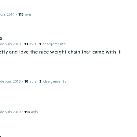
puis 2014
·
115
avis
Jo
 depuis 2018
·
13
avis
·
1
chargements
etty and love the nice weight chain that came with it
 depuis 2018
·
16
avis
·
2
chargements
 depuis 2019
·
118
avis
e