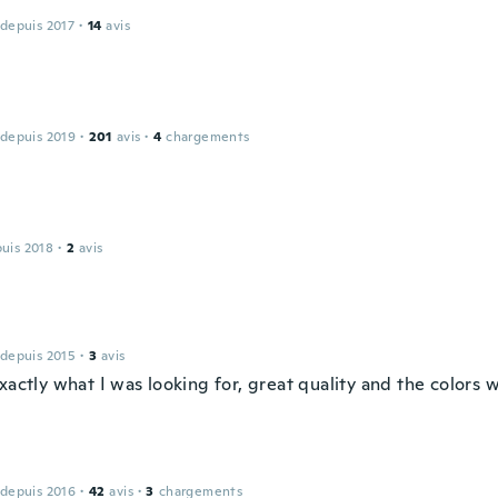
 depuis 2017
·
14
avis
 depuis 2019
·
201
avis
·
4
chargements
puis 2018
·
2
avis
 depuis 2015
·
3
avis
exactly what I was looking for, great quality and the color
 depuis 2016
·
42
avis
·
3
chargements