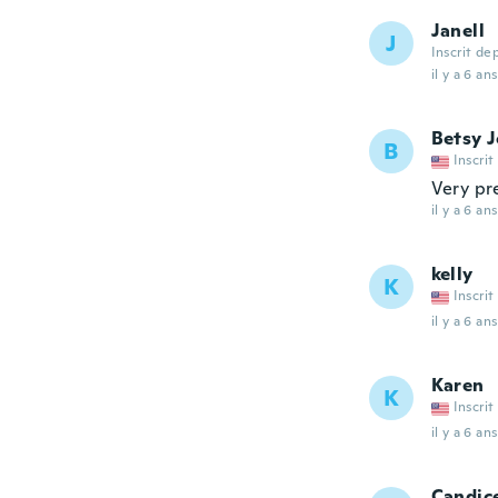
Janell
J
Inscrit de
il y a 6 ans
Betsy 
B
Inscrit
Very pr
il y a 6 ans
kelly
K
Inscrit
il y a 6 ans
Karen
K
Inscrit
il y a 6 ans
Candic