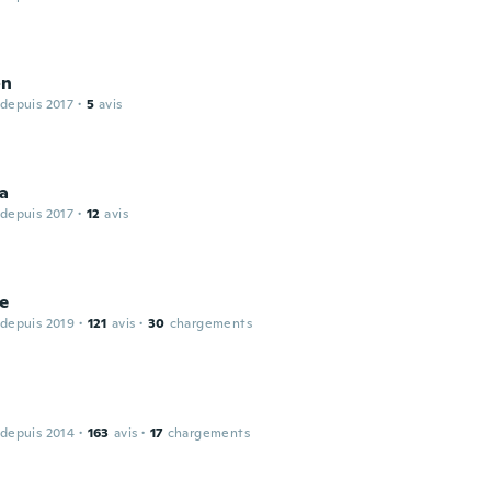
on
 depuis 2017
·
5
avis
a
 depuis 2017
·
12
avis
ne
 depuis 2019
·
121
avis
·
30
chargements
 depuis 2014
·
163
avis
·
17
chargements