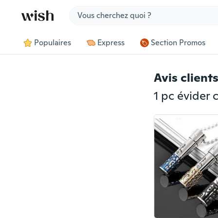
Jump to section
Populaires
Express
Section Promos
Avis client