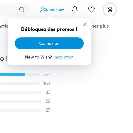
Connexion
Articles pour animaux domestiques
Afficher plus
Débloquez des promos !
Connexion
1 pc évider crémation pendentif en acier inoxydable collier commémoratif urne
New to Wish?
Inscription
771
164
83
29
27