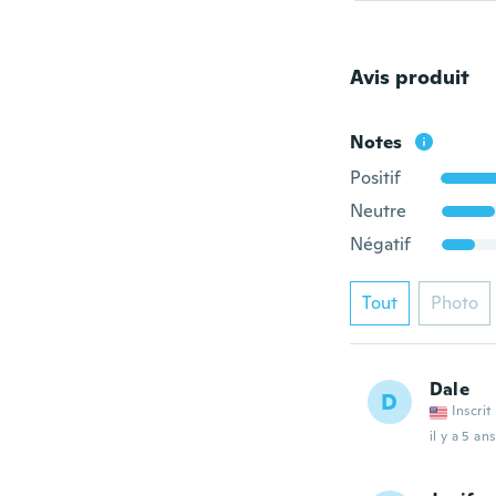
Avis produit
Notes
Positif
Neutre
Négatif
Tout
Photo
Dale
D
Inscrit
il y a 5 ans