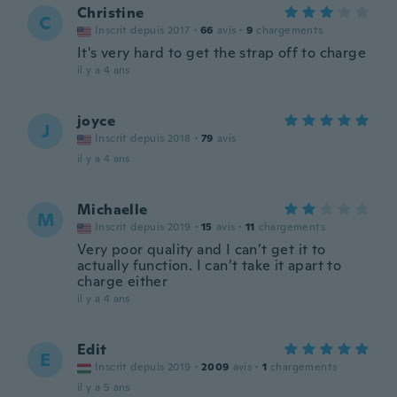
Christine
C
Inscrit depuis 2017
·
66
avis
·
9
chargements
It's very hard to get the strap off to charge
il y a 4 ans
joyce
J
Inscrit depuis 2018
·
79
avis
il y a 4 ans
Michaelle
M
Inscrit depuis 2019
·
15
avis
·
11
chargements
Very poor quality and I can’t get it to
actually function. I can’t take it apart to
charge either
il y a 4 ans
Edit
E
Inscrit depuis 2019
·
2009
avis
·
1
chargements
il y a 5 ans