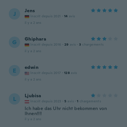
Jens
J
Inscrit depuis 2021
·
14
avis
il y a 2 ans
Ghiphara
G
Inscrit depuis 2016
·
29
avis
·
3
chargements
il y a 2 ans
edwin
E
Inscrit depuis 2017
·
128
avis
il y a 2 ans
Ljubisa
L
Inscrit depuis 2023
·
5
avis
·
1
chargements
Ich habe das Uhr nicht bekommen von
Ihnen!!!!
il y a 2 ans