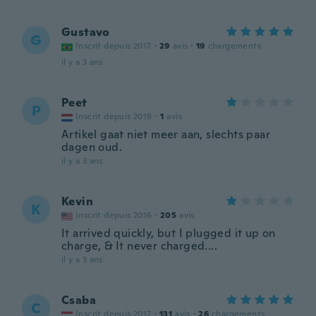
Gustavo
G
Inscrit depuis 2017
·
29
avis
·
19
chargements
il y a 3 ans
Peet
P
Inscrit depuis 2019
·
1
avis
Artikel gaat niet meer aan, slechts paar
dagen oud.
il y a 3 ans
Kevin
K
Inscrit depuis 2016
·
205
avis
It arrived quickly, but I plugged it up on
charge, & It never charged....
il y a 3 ans
Csaba
C
Inscrit depuis 2017
·
131
avis
·
26
chargements