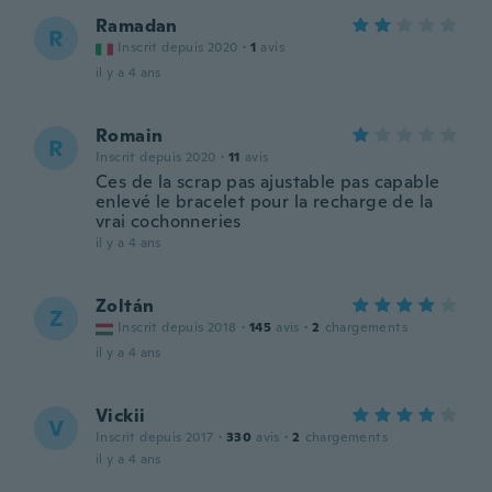
Ramadan
R
Inscrit depuis 2020
·
1
avis
il y a 4 ans
Romain
R
Inscrit depuis 2020
·
11
avis
Ces de la scrap pas ajustable pas capable
enlevé le bracelet pour la recharge de la
vrai cochonneries
il y a 4 ans
Zoltán
Z
Inscrit depuis 2018
·
145
avis
·
2
chargements
il y a 4 ans
Vickii
V
Inscrit depuis 2017
·
330
avis
·
2
chargements
il y a 4 ans