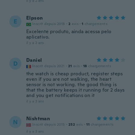
il y a 2 ans
Elpson
E
Inscrit depuis 2018
·
2
avis
·
1
chargements
Excelente produto, ainda acessa pelo
aplicativo.
il y a 2 ans
Daniel
D
Inscrit depuis 2021
·
21
avis
·
18
chargements
the watch is cheap product, register steps
even if you are not walking, the heart
sensor is not working. the good thing is
that the battery keeps it running for 2 days
and you get notifications on it
il y a 3 ans
Nishtman
N
Inscrit depuis 2015
·
252
avis
·
11
chargements
il y a 3 ans