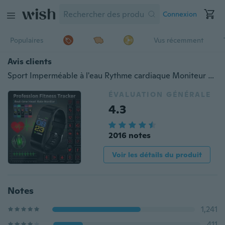
Connexion
Populaires
Vus récemment
Avis clients
Sport Imperméable à l'eau Rythme cardiaque Moniteur de pression artérielle Bracelet intelligent Podomètre Compteur de calories Pas à pas Compteur de calories Poursuivi de remise en forme Smart Watch Band Sedentary Call SMS Rappel d'activité Smart Bracelet
ÉVALUATION GÉNÉRALE
4.3
2016 notes
Voir les détails du produit
Notes
1,241
411