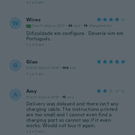
il y a 3 ans
Wires
W
Inscrit depuis 2017
·
46
avis
·
14
chargements
Dificuldade em configura . Deveria vim em
Português.
il y a 3 ans
Glen
G
Inscrit depuis 2019
·
146
avis
il y a 3 ans
Amy
A
Inscrit depuis 2016
·
15
avis
Delivery was delayed and there isn't any
charging cable. The instructions printed
are too small and I cannot even find a
charging port so cannot say if it even
works. Would not buy it again.
il y a 3 ans