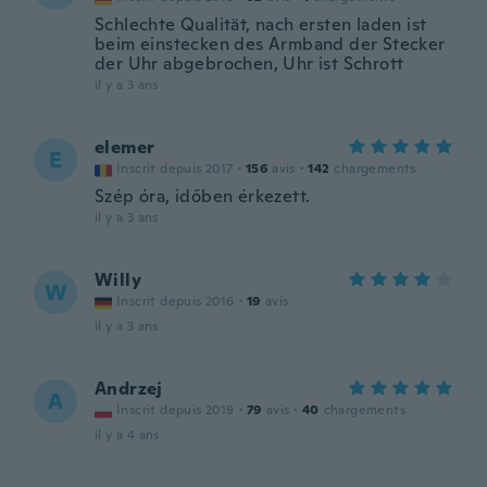
Schlechte Qualität, nach ersten laden ist
beim einstecken des Armband der Stecker
der Uhr abgebrochen, Uhr ist Schrott
il y a 3 ans
elemer
E
Inscrit depuis 2017
·
156
avis
·
142
chargements
Szép óra, időben érkezett.
il y a 3 ans
Willy
W
Inscrit depuis 2016
·
19
avis
il y a 3 ans
Andrzej
A
Inscrit depuis 2019
·
79
avis
·
40
chargements
il y a 4 ans