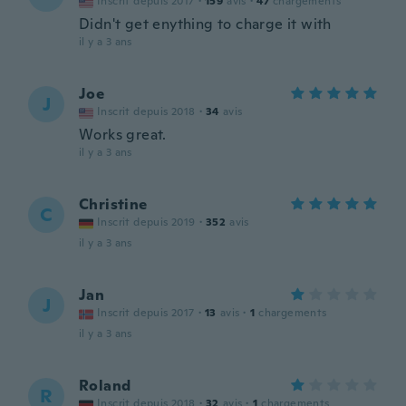
Inscrit depuis 2017
·
159
avis
·
47
chargements
Didn't get enything to charge it with
il y a 3 ans
Joe
J
Inscrit depuis 2018
·
34
avis
Works great.
il y a 3 ans
Christine
C
Inscrit depuis 2019
·
352
avis
il y a 3 ans
Jan
J
Inscrit depuis 2017
·
13
avis
·
1
chargements
il y a 3 ans
Roland
R
Inscrit depuis 2018
·
32
avis
·
1
chargements