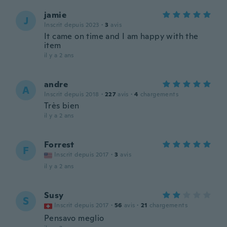
jamie
J
Inscrit depuis 2023
·
3
avis
It came on time and I am happy with the
item
il y a 2 ans
andre
A
Inscrit depuis 2018
·
227
avis
·
4
chargements
Très bien
il y a 2 ans
Forrest
F
Inscrit depuis 2017
·
3
avis
il y a 2 ans
Susy
S
Inscrit depuis 2017
·
56
avis
·
21
chargements
Pensavo meglio