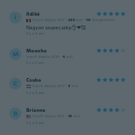
Ildikó
I
Inscrit depuis 2017
·
203
avis
·
10
chargements
Nagyon szuper,szép👌❤🥰
il y a 5 ans
Moonho
M
Inscrit depuis 2020
·
4
avis
il y a 5 ans
Csaba
C
Inscrit depuis 2017
·
3
avis
il y a 5 ans
Brianna
B
Inscrit depuis 2021
·
10
avis
il y a 5 ans