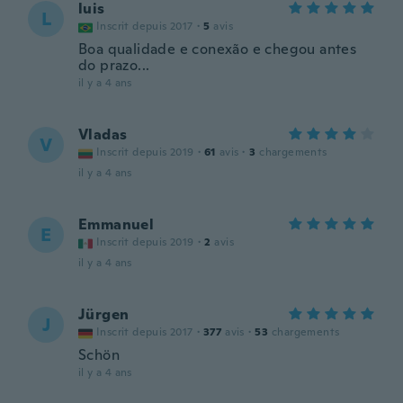
luis
L
Inscrit depuis 2017
·
5
avis
Boa qualidade e conexão e chegou antes
do prazo...
il y a 4 ans
Vladas
V
Inscrit depuis 2019
·
61
avis
·
3
chargements
il y a 4 ans
Emmanuel
E
Inscrit depuis 2019
·
2
avis
il y a 4 ans
Jürgen
J
Inscrit depuis 2017
·
377
avis
·
53
chargements
Schön
il y a 4 ans