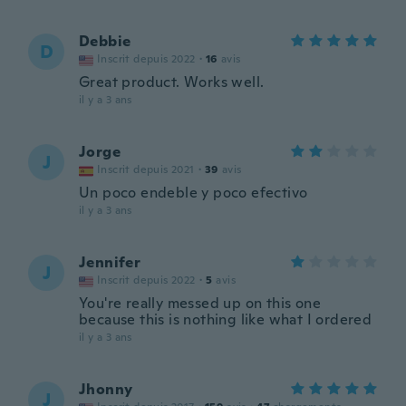
Debbie
D
Inscrit depuis 2022
·
16
avis
Great product. Works well.
il y a 3 ans
Jorge
J
Inscrit depuis 2021
·
39
avis
Un poco endeble y poco efectivo
il y a 3 ans
Jennifer
J
Inscrit depuis 2022
·
5
avis
You're really messed up on this one
because this is nothing like what I ordered
il y a 3 ans
Jhonny
J