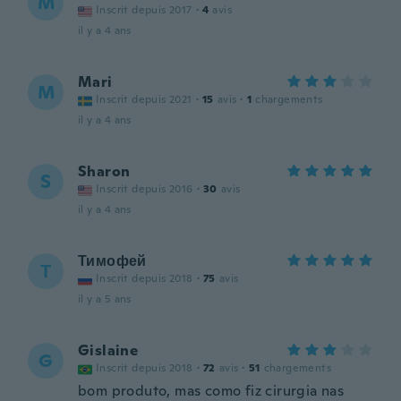
M
Inscrit depuis 2017
·
4
avis
il y a 4 ans
Mari
M
Inscrit depuis 2021
·
15
avis
·
1
chargements
il y a 4 ans
Sharon
S
Inscrit depuis 2016
·
30
avis
il y a 4 ans
Тимофей
Т
Inscrit depuis 2018
·
75
avis
il y a 5 ans
Gislaine
G
Inscrit depuis 2018
·
72
avis
·
51
chargements
bom produto, mas como fiz cirurgia nas