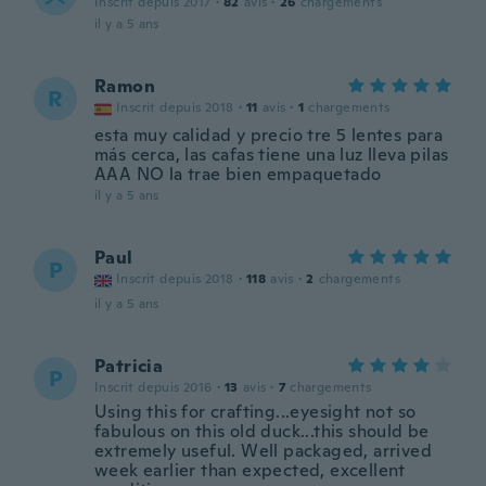
Inscrit depuis 2017
·
82
avis
·
26
chargements
il y a 5 ans
Ramon
R
Inscrit depuis 2018
·
11
avis
·
1
chargements
esta muy calidad y precio tre 5 lentes para
más cerca, las cafas tiene una luz lleva pilas
AAA NO la trae bien empaquetado
il y a 5 ans
Paul
P
Inscrit depuis 2018
·
118
avis
·
2
chargements
il y a 5 ans
Patricia
P
Inscrit depuis 2016
·
13
avis
·
7
chargements
Using this for crafting...eyesight not so
fabulous on this old duck...this should be
extremely useful. Well packaged, arrived
week earlier than expected, excellent