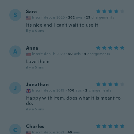
Sara
S
Inscrit depuis 2020
·
262
avis
·
23
chargements
Its nice and I can't wait to use it
il y a 5 ans
Anna
A
Inscrit depuis 2020
·
50
avis
·
4
chargements
Love them
il y a 5 ans
Jonathan
J
Inscrit depuis 2019
·
106
avis
·
2
chargements
Happy with item, does what it is meant to
do.
il y a 5 ans
Charles
C
Inscrit depuis 2021
·
46
avis