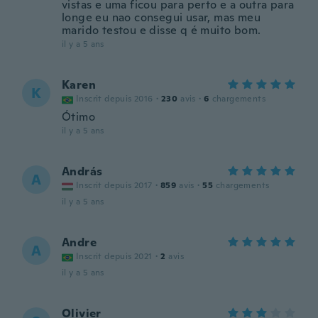
vistas e uma ficou para perto e a outra para
longe eu nao consegui usar, mas meu
marido testou e disse q é muito bom.
il y a 5 ans
Karen
K
Inscrit depuis 2016
·
230
avis
·
6
chargements
Ótimo
il y a 5 ans
András
A
Inscrit depuis 2017
·
859
avis
·
55
chargements
il y a 5 ans
Andre
A
Inscrit depuis 2021
·
2
avis
il y a 5 ans
Olivier