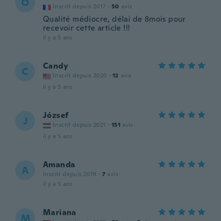
O
Inscrit depuis 2017
·
50
avis
Qualité médiocre, délai de 8mois pour
recevoir cette article !!!
il y a 5 ans
Candy
C
Inscrit depuis 2020
·
12
avis
il y a 5 ans
József
J
Inscrit depuis 2021
·
151
avis
il y a 5 ans
Amanda
A
Inscrit depuis 2019
·
7
avis
il y a 5 ans
Mariana
M