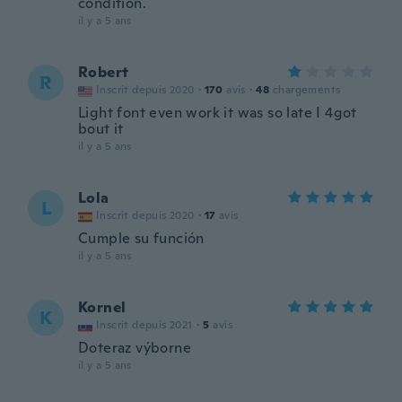
condition.
il y a 5 ans
Robert
R
Inscrit depuis 2020
·
170
avis
·
48
chargements
Light font even work it was so late I 4got
bout it
il y a 5 ans
Lola
L
Inscrit depuis 2020
·
17
avis
Cumple su función
il y a 5 ans
Kornel
K
Inscrit depuis 2021
·
5
avis
Doteraz výborne
il y a 5 ans