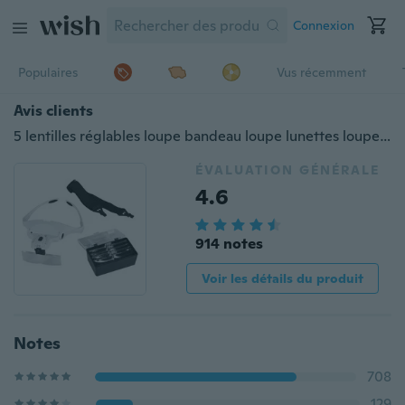
Connexion
Populaires
Vus récemment
Avis clients
5 lentilles réglables loupe bandeau loupe lunettes loupe avec lampe à LED loupe lunettes pour extension de cils beauté
ÉVALUATION GÉNÉRALE
4.6
914 notes
Voir les détails du produit
Notes
708
129