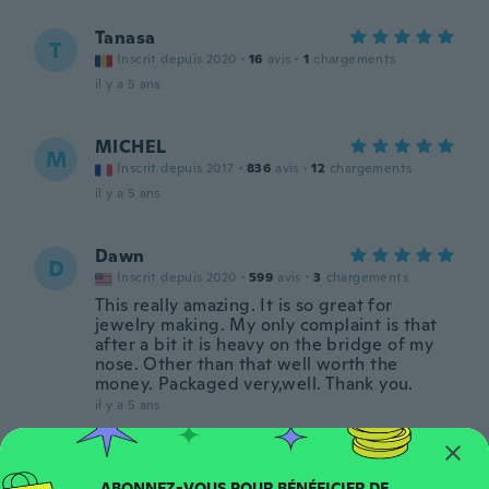
Tanasa
T
Inscrit depuis 2020
·
16
avis
·
1
chargements
il y a 5 ans
MICHEL
M
Inscrit depuis 2017
·
836
avis
·
12
chargements
il y a 5 ans
Dawn
D
Inscrit depuis 2020
·
599
avis
·
3
chargements
This really amazing. It is so great for
jewelry making. My only complaint is that
after a bit it is heavy on the bridge of my
nose. Other than that well worth the
money. Packaged very,well. Thank you.
il y a 5 ans
Antonino
A