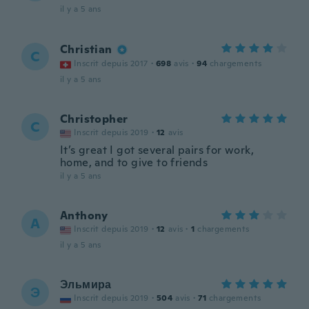
il y a 5 ans
Christian
C
Inscrit depuis 2017
·
698
avis
·
94
chargements
il y a 5 ans
Christopher
C
Inscrit depuis 2019
·
12
avis
It’s great I got several pairs for work,
home, and to give to friends
il y a 5 ans
Anthony
A
Inscrit depuis 2019
·
12
avis
·
1
chargements
il y a 5 ans
Эльмира
Э
Inscrit depuis 2019
·
504
avis
·
71
chargements