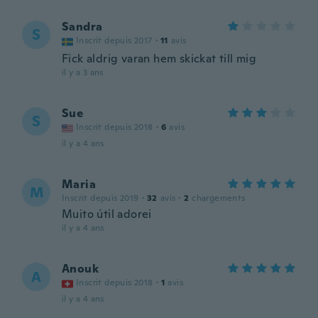
Sandra
S
Inscrit depuis 2017
·
11
avis
Fick aldrig varan hem skickat till mig
il y a 3 ans
Sue
S
Inscrit depuis 2018
·
6
avis
il y a 4 ans
Maria
M
Inscrit depuis 2019
·
32
avis
·
2
chargements
Muito útil adorei
il y a 4 ans
Anouk
A
Inscrit depuis 2018
·
1
avis
il y a 4 ans