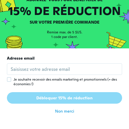
Inscrit depuis 2017
·
16
avis
15% DE RÉDUCTION
il y a 5 ans
SUR VOTRE PREMIÈRE COMMANDE
stella
S
Inscrit depuis 2017
·
12
avis
·
1
chargements
Remise max. de 5 $US.
The light into work the quality is junk
1 code par client.
il y a 5 ans
Hervé
Adresse email
H
Inscrit depuis 2019
·
15
avis
·
1
chargements
Top!
il y a 5 ans
Je souhaite recevoir des emails marketing et promotionnels (= des
économies !)
Edina
E
Débloquer 15% de réduction
Inscrit depuis 2018
·
209
avis
·
11
chargements
il y a 5 ans
Non merci
Liselote
L
Inscrit depuis 2017
·
5
avis
·
3
chargements