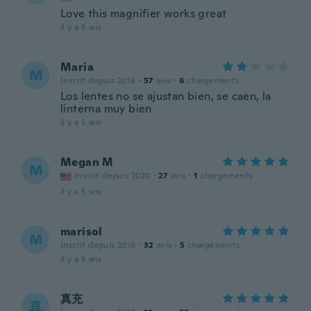
Love this magnifier works great
il y a 5 ans
Maria
M
Inscrit depuis 2018
·
57
avis
·
6
chargements
Los lentes no se ajustan bien, se caen, la
linterna muy bien
il y a 5 ans
Megan M
M
Inscrit depuis 2020
·
27
avis
·
1
chargements
il y a 5 ans
marisol
M
Inscrit depuis 2018
·
32
avis
·
5
chargements
il y a 5 ans
真充
真