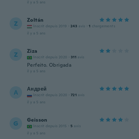
il y a 5 ans
Zoltán
Z
Inscrit depuis 2019
·
243
avis
·
1
chargements
il y a 5 ans
Ziza
Z
Inscrit depuis 2020
·
311
avis
Perfeito. Obrigada
il y a 5 ans
Андрей
А
Inscrit depuis 2020
·
721
avis
il y a 5 ans
Geisson
G
Inscrit depuis 2015
·
5
avis
il y a 5 ans