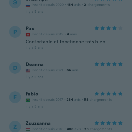
Э
Inscrit depuis 2020
·
154
avis
·
2
chargements
il y a 5 ans
Pax
P
Inscrit depuis 2015
·
4
avis
Confortable et fonctionne très bien
il y a 5 ans
Deanna
D
Inscrit depuis 2021
·
64
avis
il y a 5 ans
fabio
F
Inscrit depuis 2017
·
234
avis
·
58
chargements
il y a 5 ans
Zsuzsanna
Z
Inscrit depuis 2016
·
488
avis
·
23
chargements