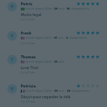
Patric
P
Inscrit depuis 2016
·
54
avis
·
10
chargements
Muito legal
il y a 5 ans
frank
F
Inscrit depuis 2017
·
47
avis
·
3
chargements
il y a 5 ans
Thomas
T
Inscrit depuis 2018
·
55
avis
Love This!
il y a 5 ans
Patricia
P
Inscrit depuis 2020
·
64
avis
·
28
chargements
Déçut pour regarder la télé
il y a 5 ans