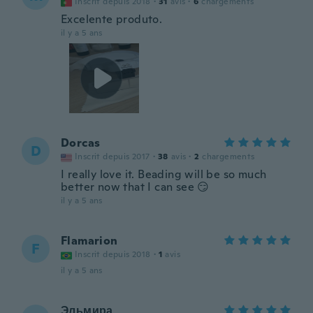
Inscrit depuis 2018
·
31
avis
·
6
chargements
Excelente produto.
il y a 5 ans
Dorcas
D
Inscrit depuis 2017
·
38
avis
·
2
chargements
I really love it. Beading will be so much
better now that I can see 😏
il y a 5 ans
Flamarion
F
Inscrit depuis 2018
·
1
avis
il y a 5 ans
Эльмира