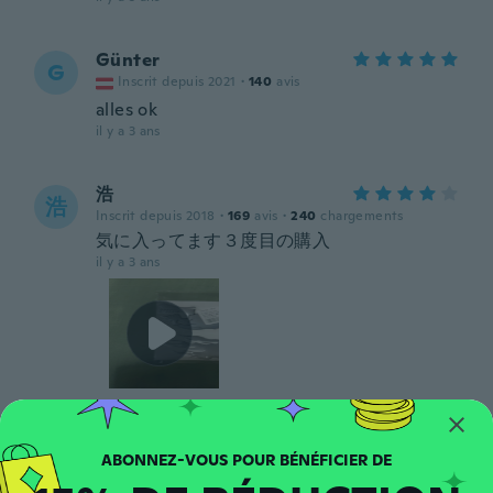
Günter
G
Inscrit depuis 2021
·
140
avis
alles ok
il y a 3 ans
浩
浩
Inscrit depuis 2018
·
169
avis
·
240
chargements
気に入ってます３度目の購入
il y a 3 ans
Solisomar
S
Inscrit depuis 2015
·
11
avis
Muy pequeńa