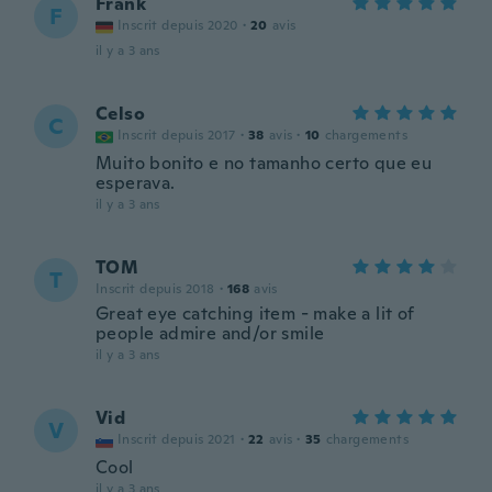
Frank
F
Inscrit depuis 2020
·
20
avis
il y a 3 ans
Celso
C
Inscrit depuis 2017
·
38
avis
·
10
chargements
Muito bonito e no tamanho certo que eu
esperava.
il y a 3 ans
TOM
T
Inscrit depuis 2018
·
168
avis
Great eye catching item - make a lit of
people admire and/or smile
il y a 3 ans
Vid
V
Inscrit depuis 2021
·
22
avis
·
35
chargements
Cool
il y a 3 ans