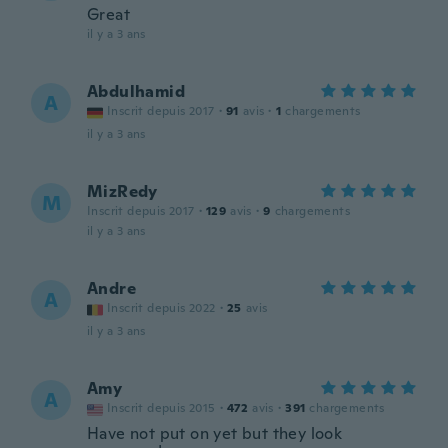
Great
il y a 3 ans
Abdulhamid
A
Inscrit depuis 2017
·
91
avis
·
1
chargements
il y a 3 ans
MizRedy
M
Inscrit depuis 2017
·
129
avis
·
9
chargements
il y a 3 ans
Andre
A
Inscrit depuis 2022
·
25
avis
il y a 3 ans
Amy
A
Inscrit depuis 2015
·
472
avis
·
391
chargements
Have not put on yet but they look