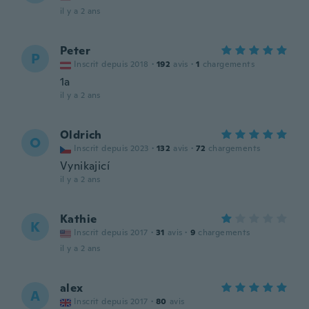
il y a 2 ans
Peter
P
Inscrit depuis 2018
·
192
avis
·
1
chargements
1a
il y a 2 ans
Oldrich
O
Inscrit depuis 2023
·
132
avis
·
72
chargements
Vynikajicí
il y a 2 ans
Kathie
K
Inscrit depuis 2017
·
31
avis
·
9
chargements
il y a 2 ans
alex
A
Inscrit depuis 2017
·
80
avis