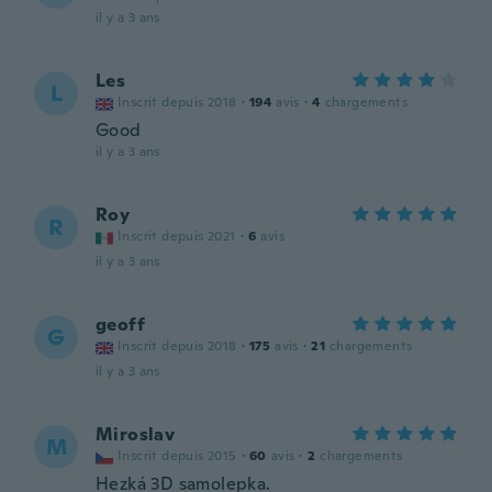
il y a 3 ans
Les
L
Inscrit depuis 2018
·
194
avis
·
4
chargements
Good
il y a 3 ans
Roy
R
Inscrit depuis 2021
·
6
avis
il y a 3 ans
geoff
G
Inscrit depuis 2018
·
175
avis
·
21
chargements
il y a 3 ans
Miroslav
M
Inscrit depuis 2015
·
60
avis
·
2
chargements
Hezká 3D samolepka.