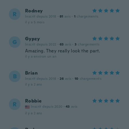
Rodney
R
Inscrit depuis 2018
·
81
avis
·
1
chargements
il y a 5 mois
Gypzy
G
Inscrit depuis 2022
·
63
avis
·
3
chargements
Amazing. They really look the part.
il y a environ un an
Brian
B
Inscrit depuis 2018
·
26
avis
·
10
chargements
il y a 2 ans
Robbie
R
Inscrit depuis 2020
·
43
avis
il y a 2 ans