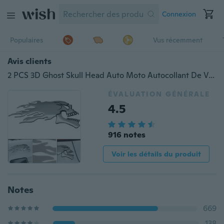
Connexion
Populaires
Vus récemment
Avis clients
2 PCS 3D Ghost Skull Head Auto Moto Autocollant De Voiture Emblème Stickers
ÉVALUATION GÉNÉRALE
4.5
916 notes
Voir les détails du produit
Notes
669
138