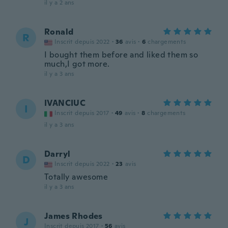
il y a 2 ans
Ronald
R
Inscrit depuis 2022
·
36
avis
·
6
chargements
I bought them before and liked them so
much,I got more.
il y a 3 ans
IVANCIUC
I
Inscrit depuis 2017
·
49
avis
·
8
chargements
il y a 3 ans
Darryl
D
Inscrit depuis 2022
·
23
avis
Totally awesome
il y a 3 ans
James Rhodes
J
Inscrit depuis 2017
·
56
avis