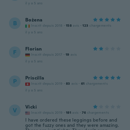
il y a 5 ans
Bożena
B
Inscrit depuis 2018
·
158
avis
·
123
chargements
il y a 5 ans
Florian
F
Inscrit depuis 2017
·
19
avis
il y a 5 ans
Priscilla
P
Inscrit depuis 2019
·
83
avis
·
61
chargements
il y a 5 ans
Vicki
V
Inscrit depuis 2019
·
181
avis
·
76
chargements
I have ordered these leggings before and
got the fuzzy ones and they were amazing.