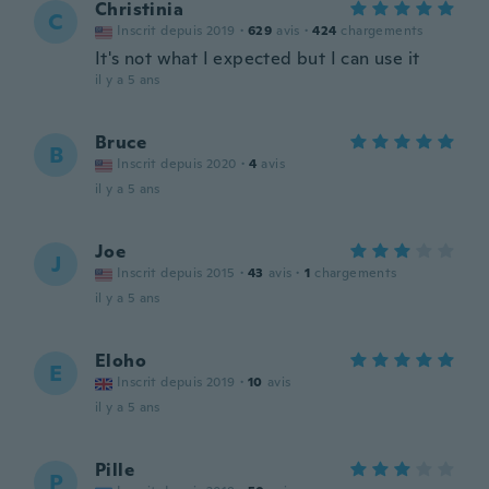
Christinia
C
Inscrit depuis 2019
·
629
avis
·
424
chargements
It's not what I expected but I can use it
il y a 5 ans
Bruce
B
Inscrit depuis 2020
·
4
avis
il y a 5 ans
Joe
J
Inscrit depuis 2015
·
43
avis
·
1
chargements
il y a 5 ans
Eloho
E
Inscrit depuis 2019
·
10
avis
il y a 5 ans
Pille
P