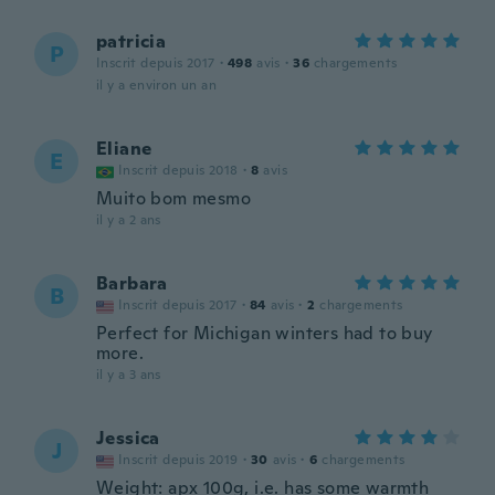
patricia
P
Inscrit depuis 2017
·
498
avis
·
36
chargements
il y a environ un an
Eliane
E
Inscrit depuis 2018
·
8
avis
Muito bom mesmo
il y a 2 ans
Barbara
B
Inscrit depuis 2017
·
84
avis
·
2
chargements
Perfect for Michigan winters had to buy
more.
il y a 3 ans
Jessica
J
Inscrit depuis 2019
·
30
avis
·
6
chargements
Weight: apx 100g, i.e. has some warmth