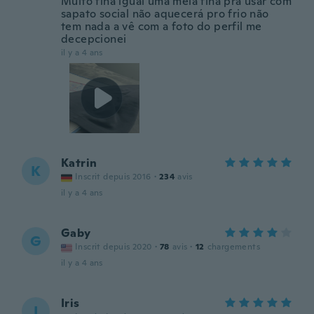
Muito fina igual uma meia fina pra usar com
sapato social não aquecerá pro frio não
tem nada a vê com a foto do perfil me
decepcionei
il y a 4 ans
Katrin
K
Inscrit depuis 2016
·
234
avis
il y a 4 ans
Gaby
G
Inscrit depuis 2020
·
78
avis
·
12
chargements
il y a 4 ans
Iris
I