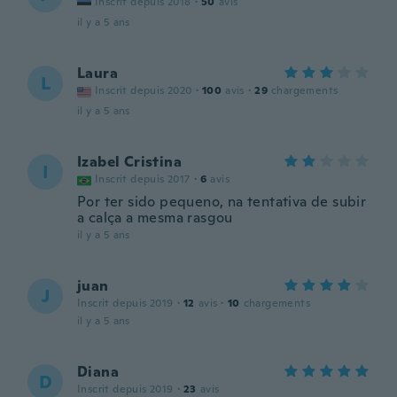
Inscrit depuis 2018
·
50
avis
il y a 5 ans
Laura
L
Inscrit depuis 2020
·
100
avis
·
29
chargements
il y a 5 ans
Izabel Cristina
I
Inscrit depuis 2017
·
6
avis
Por ter sido pequeno, na tentativa de subir
a calça a mesma rasgou
il y a 5 ans
juan
J
Inscrit depuis 2019
·
12
avis
·
10
chargements
il y a 5 ans
Diana
D
Inscrit depuis 2019
·
23
avis