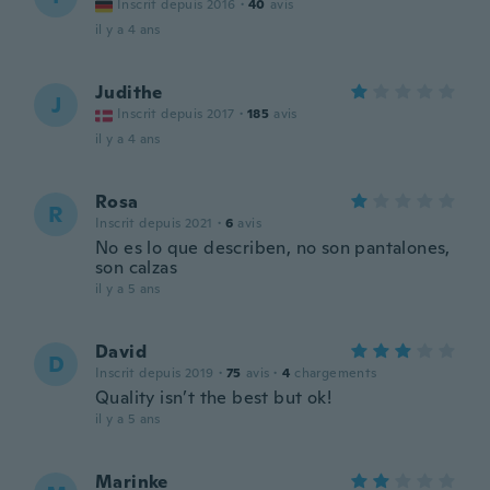
Inscrit depuis 2016
·
40
avis
il y a 4 ans
Judithe
J
Inscrit depuis 2017
·
185
avis
il y a 4 ans
Rosa
R
Inscrit depuis 2021
·
6
avis
No es lo que describen, no son pantalones,
son calzas
il y a 5 ans
David
D
Inscrit depuis 2019
·
75
avis
·
4
chargements
Quality isn’t the best but ok!
il y a 5 ans
Marinke