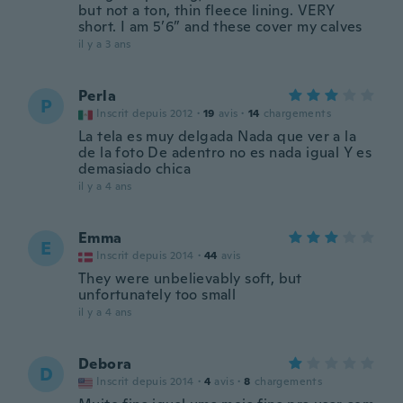
but not a ton, thin fleece lining. VERY
short. I am 5’6” and these cover my calves
il y a 3 ans
Perla
P
Inscrit depuis 2012
·
19
avis
·
14
chargements
La tela es muy delgada Nada que ver a la
de la foto De adentro no es nada igual Y es
demasiado chica
il y a 4 ans
Emma
E
Inscrit depuis 2014
·
44
avis
They were unbelievably soft, but
unfortunately too small
il y a 4 ans
Debora
D
Inscrit depuis 2014
·
4
avis
·
8
chargements