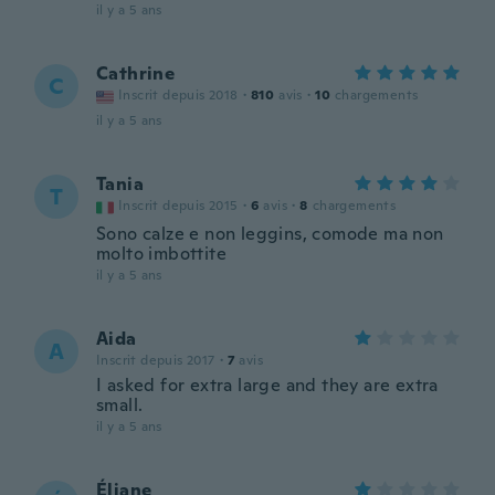
il y a 5 ans
Cathrine
C
Inscrit depuis 2018
·
810
avis
·
10
chargements
il y a 5 ans
Tania
T
Inscrit depuis 2015
·
6
avis
·
8
chargements
Sono calze e non leggins, comode ma non
molto imbottite
il y a 5 ans
Aida
A
Inscrit depuis 2017
·
7
avis
I asked for extra large and they are extra
small.
il y a 5 ans
Éliane