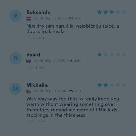
Roksanda
R
Inscrit depuis 2020
·
85
avis
Nije što sam naručila, najobičniju taice, a
dobro ipak hvala
il y a 5 ans
david
D
Inscrit depuis 2019
·
18
avis
il y a 5 ans
Michelle
M
Inscrit depuis 2014
·
25
avis
Way way way too thin to really keep you
warm without wearing something over
them they remind me more of little kids
stockings in the thickness.
il y a 5 ans