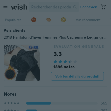
Connexion
Populaires
Vus récemment
Avis clients
2018 Pantalon d'hiver Femmes Plus Cachemire Leggings Super Élastique Casual Slim Chaud Leggings Velours Tricoté Leggings
ÉVALUATION GÉNÉRALE
3.3
1896 notes
Voir les détails du produit
Notes
665
292