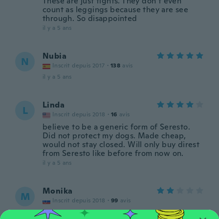
These are just tights. They don’t even
count as leggings because they are see
through. So disappointed
il y a 5 ans
Nubia
N
Inscrit depuis 2017
·
138
avis
il y a 5 ans
Linda
L
Inscrit depuis 2018
·
16
avis
believe to be a generic form of Seresto.
Did not protect my dogs. Made cheap,
would not stay closed. Will only buy direst
from Seresto like before from now on.
il y a 5 ans
Monika
M
Inscrit depuis 2018
·
99
avis
il y a 5 ans