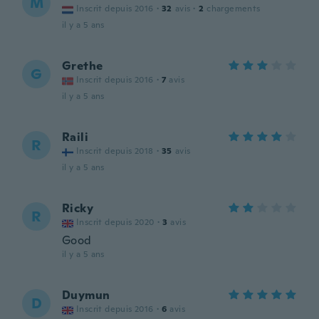
M
Inscrit depuis 2016
·
32
avis
·
2
chargements
il y a 5 ans
Grethe
G
Inscrit depuis 2016
·
7
avis
il y a 5 ans
Raili
R
Inscrit depuis 2018
·
35
avis
il y a 5 ans
Ricky
R
Inscrit depuis 2020
·
3
avis
Good
il y a 5 ans
Duymun
D
Inscrit depuis 2016
·
6
avis