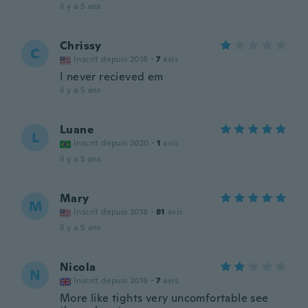
il y a 5 ans
Chrissy
C
Inscrit depuis 2018
·
7
avis
I never recieved em
il y a 5 ans
Luane
L
Inscrit depuis 2020
·
1
avis
il y a 5 ans
Mary
M
Inscrit depuis 2018
·
81
avis
il y a 5 ans
Nicola
N
Inscrit depuis 2016
·
7
avis
More like tights very uncomfortable see