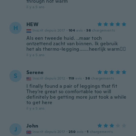
through not warm
il y a 5 ans
HEW
H
Inscrit depuis 2017
·
104
avis
·
36
chargements
Als een tweede huid. ..maar toch
ontzettend zacht van binnen. Ik gebruik
het als thermo-legging.......heerlijk warm👍🏻
il y a 5 ans
Serene
S
Inscrit depuis 2012
·
119
avis
·
36
chargements
I finally found a pair of leggings that fit
They're great so comfortable too will
definitely be getting more just took a while
to get here
il y a 5 ans
John
J
Inscrit depuis 2017
·
250
avis
·
1
chargements