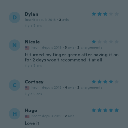
Dylan
D
Inscrit depuis 2018
·
2
avis
il y a 5 ans
Nicole
N
Inscrit depuis 2019
·
3
avis
·
2
chargements
It turned my finger green after having it on
for 2 days won't recommend it at all
il y a 5 ans
Cortney
C
Inscrit depuis 2018
·
4
avis
·
2
chargements
il y a 5 ans
Hugo
H
Inscrit depuis 2019
·
2
avis
Love it