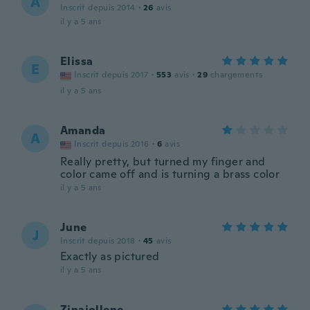
A
Inscrit depuis 2014
·
26
avis
il y a 5 ans
Elissa
E
Inscrit depuis 2017
·
553
avis
·
29
chargements
il y a 5 ans
Amanda
A
Inscrit depuis 2016
·
6
avis
Really pretty, but turned my finger and
color came off and is turning a brass color
il y a 5 ans
June
J
Inscrit depuis 2018
·
45
avis
Exactly as pictured
il y a 5 ans
Zinajollene