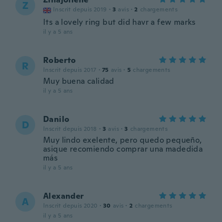
Z
Inscrit depuis 2019
·
3
avis
·
2
chargements
Its a lovely ring but did havr a few marks
il y a 5 ans
Roberto
R
Inscrit depuis 2017
·
75
avis
·
5
chargements
Muy buena calidad
il y a 5 ans
Danilo
D
Inscrit depuis 2018
·
3
avis
·
3
chargements
Muy lindo exelente, pero quedo pequeño,
asique recomiendo comprar una madedida
más
il y a 5 ans
Alexander
A
Inscrit depuis 2020
·
30
avis
·
2
chargements
il y a 5 ans