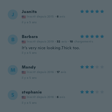
Juanita
J
Inscrit depuis 2015
·
6
avis
il y a 5 ans
Barbara
B
Inscrit depuis 2019
·
32
avis
·
10
chargements
It's very nice looking.Thick too.
il y a 5 ans
Mandy
M
Inscrit depuis 2016
·
17
avis
il y a 5 ans
stephanie
S
Inscrit depuis 2018
·
6
avis
il y a 5 ans