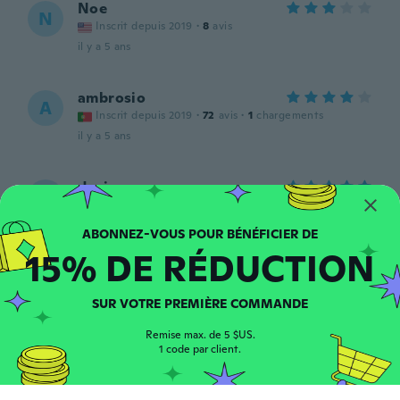
Noe
N
Inscrit depuis 2019
·
8
avis
il y a 5 ans
ambrosio
A
Inscrit depuis 2019
·
72
avis
·
1
chargements
il y a 5 ans
davis
D
Inscrit depuis 2020
·
7
avis
Bonito pero las tallas son mas chicas que la
medida que indica
15% DE RÉDUCTION
il y a 5 ans
SUR VOTRE PREMIÈRE COMMANDE
Denise
D
Inscrit depuis 2018
·
82
avis
·
31
chargements
Remise max. de 5 $US.
This ring set is very pretty , and weighty
1 code par client.
il y a 5 ans