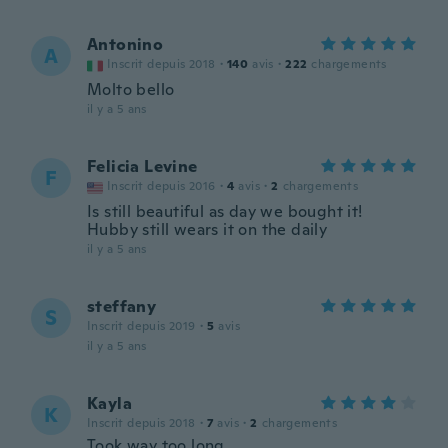
Antonino
A
Inscrit depuis 2018
·
140
avis
·
222
chargements
Molto bello
il y a 5 ans
Felicia Levine
F
Inscrit depuis 2016
·
4
avis
·
2
chargements
Is still beautiful as day we bought it!
Hubby still wears it on the daily
il y a 5 ans
steffany
S
Inscrit depuis 2019
·
5
avis
il y a 5 ans
Kayla
K
Inscrit depuis 2018
·
7
avis
·
2
chargements
Took way too long