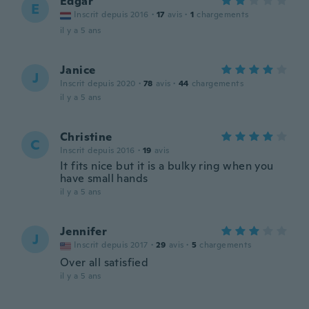
Edgar
E
Inscrit depuis 2016
·
17
avis
·
1
chargements
il y a 5 ans
Janice
J
Inscrit depuis 2020
·
78
avis
·
44
chargements
il y a 5 ans
Christine
C
Inscrit depuis 2016
·
19
avis
It fits nice but it is a bulky ring when you
have small hands
il y a 5 ans
Jennifer
J
Inscrit depuis 2017
·
29
avis
·
5
chargements
Over all satisfied
il y a 5 ans