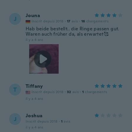
Jouna
J
Inscrit depuis 2018
·
17
avis
·
16
chargements
Hab beide bestellt.. die Ringe passen gut.
Waren auch früher da, als erwartet🥰
il y a 4 ans
Tiffany
T
Inscrit depuis 2018
·
32
avis
·
1
chargements
il y a 4 ans
Joshua
J
Inscrit depuis 2018
·
1
avis
il y a 4 ans