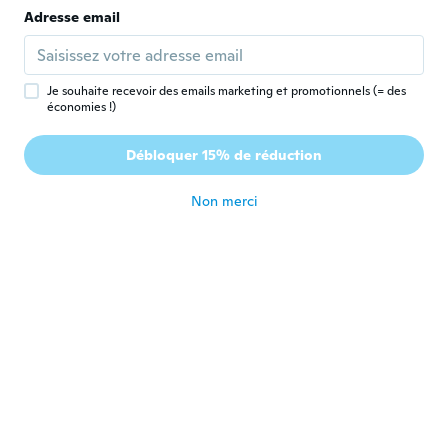
Nicola
Adresse email
N
Inscrit depuis 2020
·
12
avis
·
1
chargements
il y a 5 ans
Je souhaite recevoir des emails marketing et promotionnels (= des
économies !)
Ms
M
Inscrit depuis 2017
·
168
avis
·
241
chargements
Débloquer 15% de réduction
More beautiful in person
il y a 5 ans
Non merci
Andrew
A
Inscrit depuis 2020
·
39
avis
·
1
chargements
il y a 5 ans
Gaius
G
Inscrit depuis 2020
·
21
avis
il y a 5 ans
Savo