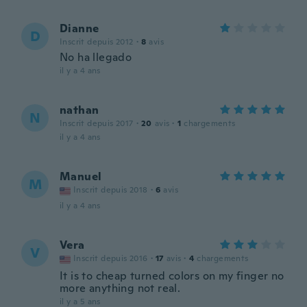
Dianne
D
Inscrit depuis 2012
·
8
avis
No ha llegado
il y a 4 ans
nathan
N
Inscrit depuis 2017
·
20
avis
·
1
chargements
il y a 4 ans
Manuel
M
Inscrit depuis 2018
·
6
avis
il y a 4 ans
Vera
V
Inscrit depuis 2016
·
17
avis
·
4
chargements
It is to cheap turned colors on my finger no
more anything not real.
il y a 5 ans