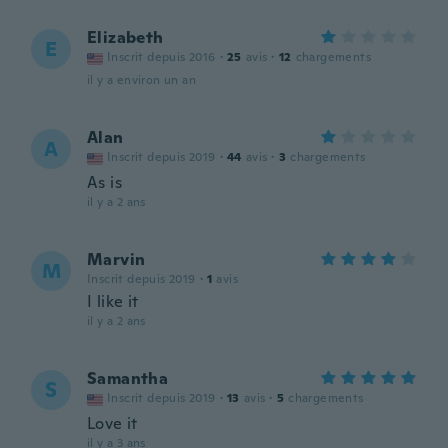
Elizabeth
E
Inscrit depuis 2016
·
25
avis
·
12
chargements
il y a environ un an
Alan
A
Inscrit depuis 2019
·
44
avis
·
3
chargements
As is
il y a 2 ans
Marvin
M
Inscrit depuis 2019
·
1
avis
I like it
il y a 2 ans
Samantha
S
Inscrit depuis 2019
·
13
avis
·
5
chargements
Love it
il y a 3 ans