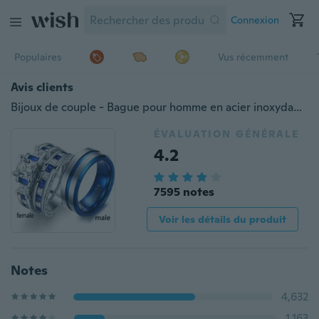
Connexion
Populaires
Vus récemment
Avis clients
Bijoux de couple - Bague pour homme en acier inoxydable 316L et bague de fiançailles pour femme en argent sterling 925 sertie de diamants de fiançailles nuptiales remplis d'argent 925
ÉVALUATION GÉNÉRALE
4.2
7595 notes
Voir les détails du produit
Notes
4,632
1,163