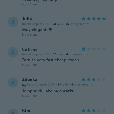
il y a 5 ans
Julio
J
Inscrit depuis 2018
·
73
avis
·
75
chargements
Muy elegante!!!
il y a 5 ans
Catrina
C
Inscrit depuis 2018
·
50
avis
·
4
chargements
Tarnish very fast cheap cheap
il y a 5 ans
Zdenka
Z
Inscrit depuis 2020
·
34
avis
·
8
chargements
Je opravdu jako na obrázku
il y a 5 ans
Kim
K