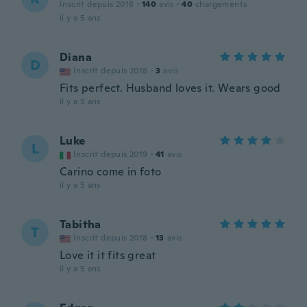
Inscrit depuis 2018
·
140
avis
·
40
chargements
il y a 5 ans
Diana
D
Inscrit depuis 2018
·
3
avis
Fits perfect. Husband loves it. Wears good
il y a 5 ans
Luke
L
Inscrit depuis 2019
·
41
avis
Carino come in foto
il y a 5 ans
Tabitha
T
Inscrit depuis 2018
·
13
avis
Love it it fits great
il y a 5 ans