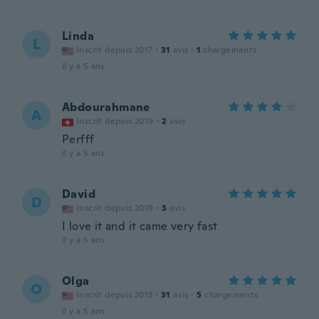
Linda
L
Inscrit depuis 2017
·
31
avis
·
1
chargements
il y a 5 ans
Abdourahmane
A
Inscrit depuis 2019
·
2
avis
Perfff
il y a 5 ans
David
D
Inscrit depuis 2019
·
3
avis
I love it and it came very fast
il y a 5 ans
Olga
O
Inscrit depuis 2013
·
31
avis
·
5
chargements
il y a 5 ans