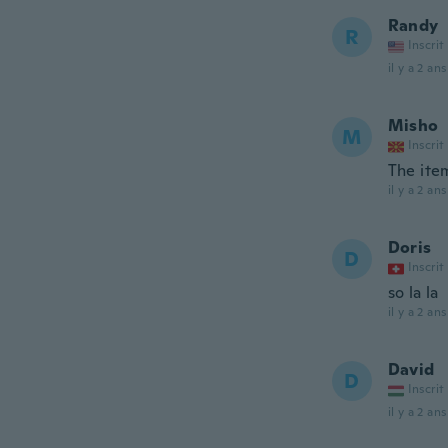
Randy
R
Inscrit
il y a 2 ans
Misho
M
Inscrit
The item
il y a 2 ans
Doris
D
Inscrit
so la la
il y a 2 ans
David
D
Inscrit
il y a 2 ans