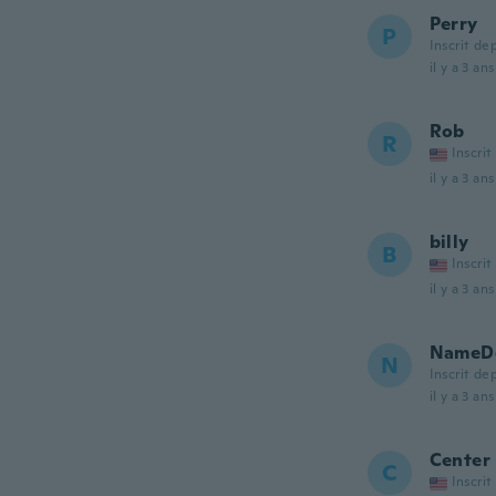
Perry
P
Inscrit de
il y a 3 ans
Rob
R
Inscrit
il y a 3 ans
billy
B
Inscrit
il y a 3 ans
NameDe
N
Inscrit de
il y a 3 ans
Center
C
Inscrit