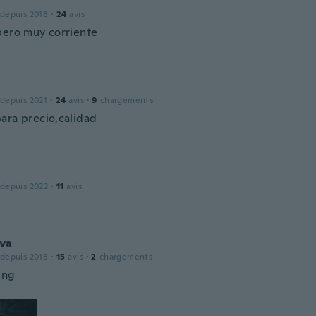
 depuis 2018
·
24
avis
pero muy corriente
 depuis 2021
·
24
avis
·
9
chargements
ara precio,calidad
 depuis 2022
·
11
avis
va
 depuis 2018
·
15
avis
·
2
chargements
ing