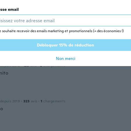
 depuis 2018
·
5
avis
·
1
chargements
sse email
e souhaite recevoir des emails marketing et promotionnels (= des économies !)
 depuis 2020
·
1
avis
Débloquer 15% de réduction
Non merci
Cesar
 depuis 2018
·
135
avis
·
2
chargements
nito
 depuis 2019
·
323
avis
·
1
chargements
ro