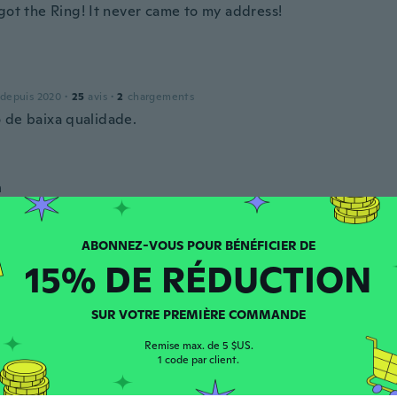
 got the Ring! It never came to my address!
 depuis 2020
·
25
avis
·
2
chargements
 de baixa qualidade.
n
puis 2017
·
198
avis
·
139
chargements
g
15% DE RÉDUCTION
 depuis 2021
·
88
avis
SUR VOTRE PREMIÈRE COMMANDE
ry nice
Remise max. de 5 $US.
1 code par client.