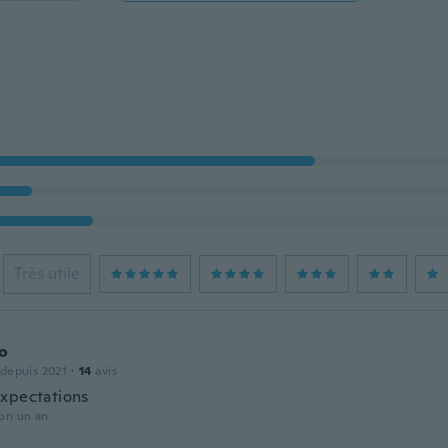
Très utile
o
 depuis 2021
·
14
avis
xpectations
ron un an