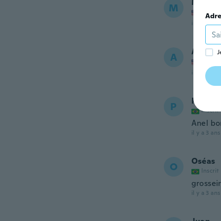
Marcus
M
Inscrit
Adre
il y a 3 ans
Agnes
J
A
Inscrit
il y a 3 ans
Paulo 
P
Inscrit
Anel bo
il y a 3 ans
Oséas
O
Inscrit
grossei
il y a 3 ans