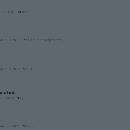
puis 2020
·
71
avis
 depuis 2021
·
27
avis
·
5
chargements
 depuis 2023
·
1
avis
leted
puis 2019
·
1
avis
 depuis 2021
·
10
avis