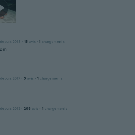
l
 depuis 2018
·
15
avis
·
1
chargements
bom
 depuis 2017
·
5
avis
·
1
chargements
 depuis 2013
·
208
avis
·
1
chargements