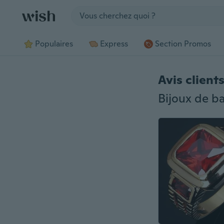
Jump to section
Populaires
Express
Section Promos
Avis client