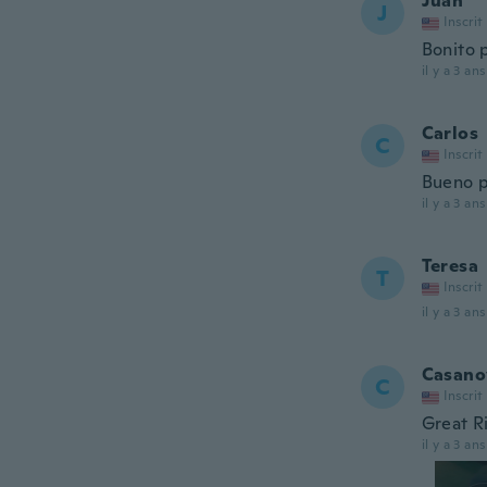
Juan
J
Inscrit
Bonito 
il y a 3 ans
Carlos
C
Inscrit
Bueno p
il y a 3 ans
Teresa
T
Inscrit
il y a 3 ans
Casano
C
Inscrit
Great R
il y a 3 ans