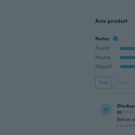
Avis produit
Notes
Positif
Neutre
Négatif
Tout
Photo
Oladap
O
Inscrit
Below e
il y a envi