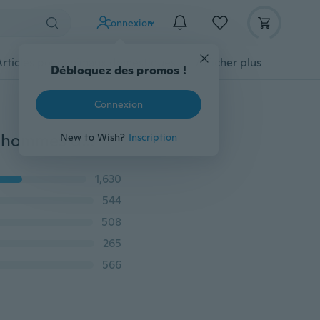
Connexion
Articles pour animaux domestiques
Afficher plus
Débloquez des promos !
Connexion
Bijoux de bague de fiançailles de mariage de mode d'hommes d'affaires
New to Wish?
Inscription
1,630
544
508
265
566