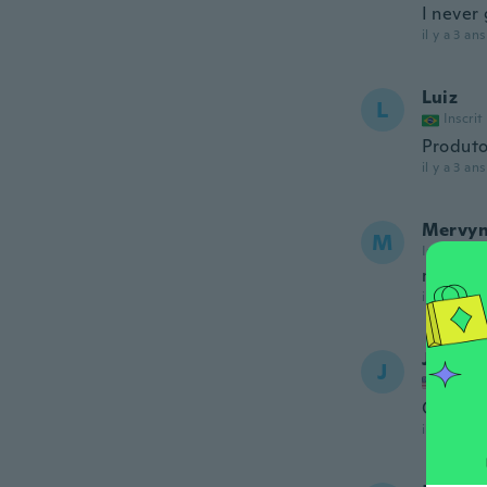
I never
il y a 3 ans
Luiz
L
Inscrit
Produto
il y a 3 ans
Mervy
M
Inscrit de
nice rin
il y a 3 ans
James
J
Inscrit
Good ve
il y a 3 ans