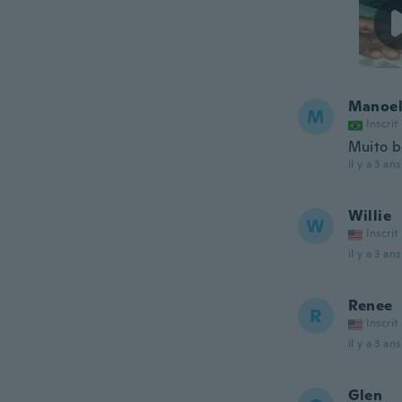
Manoe
M
Inscrit
Muito 
il y a 3 ans
Willie
W
Inscrit
il y a 3 ans
Renee
R
Inscrit
il y a 3 ans
Glen