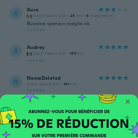
Aura
A
Inscrit depuis 2020
·
23
avis
·
8
chargements
Buonine speravo meglio ok
il y a 4 ans
Audrey
A
Inscrit depuis 2015
·
105
avis
il y a 4 ans
NameDeleted
N
Inscrit depuis 2021
·
141
avis
il y a 4 ans
Piere angelo
P
Inscrit depuis 2021
·
26
avis
15% DE RÉDUCTION
il y a 4 ans
SUR VOTRE PREMIÈRE COMMANDE
Hannah