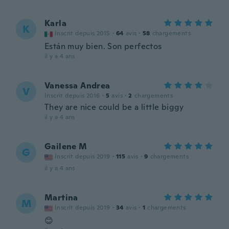
Karla
K
Inscrit depuis 2015
·
64
avis
·
58
chargements
Están muy bien. Son perfectos
il y a 4 ans
Vanessa Andrea
V
Inscrit depuis 2016
·
5
avis
·
2
chargements
They are nice could be a little biggy
il y a 4 ans
Gailene M
G
Inscrit depuis 2019
·
115
avis
·
9
chargements
il y a 4 ans
Martina
M
Inscrit depuis 2019
·
34
avis
·
1
chargements
😊