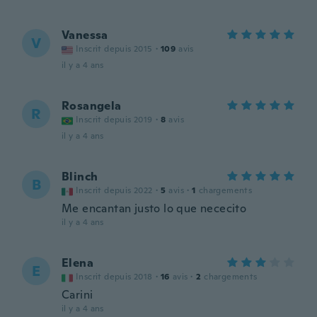
Vanessa
V
Inscrit depuis 2015
·
109
avis
il y a 4 ans
Rosangela
R
Inscrit depuis 2019
·
8
avis
il y a 4 ans
Blinch
B
Inscrit depuis 2022
·
5
avis
·
1
chargements
Me encantan justo lo que nececito
il y a 4 ans
Elena
E
Inscrit depuis 2018
·
16
avis
·
2
chargements
Carini
il y a 4 ans