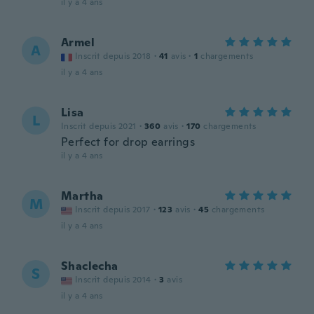
il y a 4 ans
Armel
A
Inscrit depuis 2018
·
41
avis
·
1
chargements
il y a 4 ans
Lisa
L
Inscrit depuis 2021
·
360
avis
·
170
chargements
Perfect for drop earrings
il y a 4 ans
Martha
M
Inscrit depuis 2017
·
123
avis
·
45
chargements
il y a 4 ans
Shaclecha
S
Inscrit depuis 2014
·
3
avis
il y a 4 ans