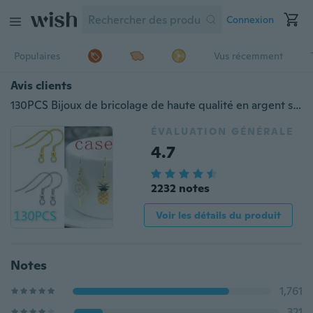
Connexion
Populaires
Vus récemment
Avis clients
130PCS Bijoux de bricolage de haute qualité en argent sterling 925 Boucles d'oreilles Boucles d'oreilles à crochets français en fil d'argent 925
ÉVALUATION GÉNÉRALE
4.7
2232 notes
Voir les détails du produit
Notes
1,761
321