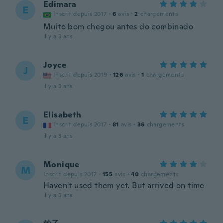
Edimara
E
Inscrit depuis 2017
·
6
avis
·
2
chargements
Muito bom chegou antes do combinado
il y a 3 ans
Joyce
J
Inscrit depuis 2019
·
126
avis
·
1
chargements
il y a 3 ans
Elisabeth
E
Inscrit depuis 2017
·
81
avis
·
36
chargements
il y a 3 ans
Monique
M
Inscrit depuis 2017
·
155
avis
·
40
chargements
Haven't used them yet. But arrived on time
il y a 3 ans