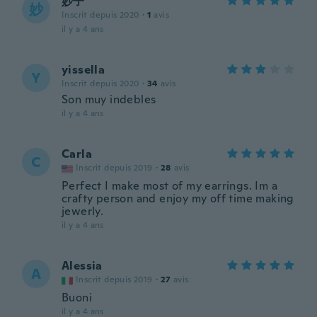
妙子
妙
Inscrit depuis 2020
·
1
avis
il y a 4 ans
yissella
Y
Inscrit depuis 2020
·
34
avis
Son muy indebles
il y a 4 ans
Carla
C
Inscrit depuis 2019
·
28
avis
Perfect I make most of my earrings. Im a
crafty person and enjoy my off time making
jewerly.
il y a 4 ans
Alessia
A
Inscrit depuis 2019
·
27
avis
Buoni
il y a 4 ans