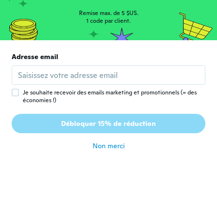
H
Inscrit depuis 2017
·
30
avis
·
2
chargements
Remise max. de 5 $US.
il y a 4 ans
1 code par client.
Michelle
M
Adresse email
Inscrit depuis 2019
·
19
avis
Absolute bargin, value for money
il y a 4 ans
Je souhaite recevoir des emails marketing et promotionnels (= des
économies !)
kim
K
Inscrit depuis 2017
·
28
avis
·
1
chargements
Débloquer 15% de réduction
il y a 4 ans
Non merci
Laurence
L
Inscrit depuis 2015
·
189
avis
·
13
chargements
il y a 4 ans
Lorelle
L
Inscrit depuis 2014
·
68
avis
·
5
chargements