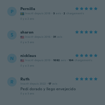
Pernilla
P
Inscrit depuis 2018
·
3
avis
·
2
chargements
il y a 2 ans
sharon
S
Inscrit depuis 2016
·
31
avis
il y a 3 ans
nicklaus
N
Inscrit depuis 2019
·
1092
avis
·
104
chargements
il y a 3 ans
Ruth
R
Inscrit depuis 2022
·
17
avis
Pedí dorado y llego envejecido
il y a 3 ans