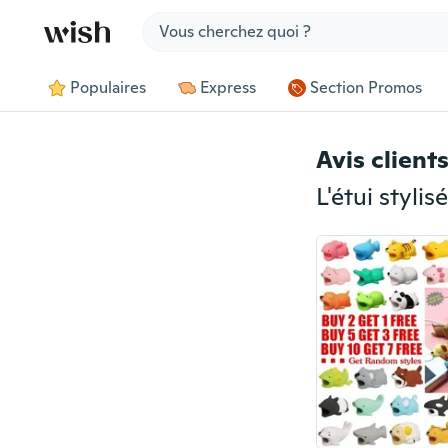
Jump to section
Populaires
Express
Section Promos
Avis client