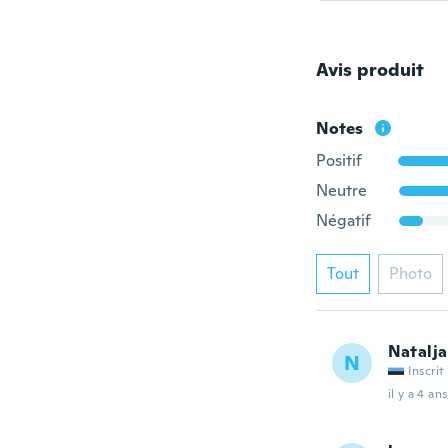
Avis produit
Notes
Positif
Neutre
Négatif
Tout
Photo
Natalja
N
Inscrit
il y a 4 ans