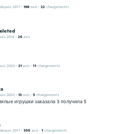
 depuis 2017
·
198
avis
·
22
chargements
leted
puis 2018
·
26
avis
puis 2020
·
21
avis
·
11
chargements
ka
puis 2020
·
13
avis
·
5
chargements
илые игрушки заказала 3 получила 5
a
 depuis 2017
·
350
avis
·
1
chargements