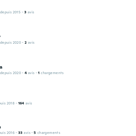
 depuis 2015
·
3
avis
y
 depuis 2020
·
2
avis
a
 depuis 2020
·
4
avis
·
1
chargements
puis 2018
·
164
avis
a
puis 2016
·
33
avis
·
5
chargements