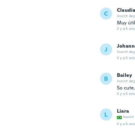
Claudi
C
Inscrit de
Muy útil
il y a 5 ans
Johann
J
Inscrit de
il y a 5 ans
Bailey
B
Inscrit de
So cute.
il y a 5 ans
Liara
L
Inscrit
il y a 5 ans