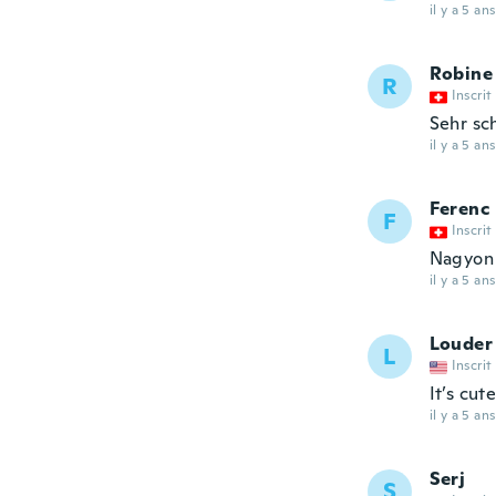
il y a 5 ans
Robine
R
Inscrit
Sehr sc
il y a 5 ans
Ferenc
F
Inscrit
Nagyon 
il y a 5 ans
Louder
L
Inscrit
It’s cut
il y a 5 ans
Serj
S