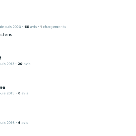
 depuis 2020
·
66
avis
·
1
chargements
estens
t
puis 2013
·
20
avis
ne
puis 2015
·
6
avis
puis 2016
·
6
avis