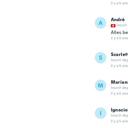
il y a 5 ans
Andrè
A
Inscrit
Alles b
il y a 5 ans
Scarlet
S
Inscrit de
il y a 5 ans
Marian
M
Inscrit de
il y a 5 ans
Ignacio
I
Inscrit de
il y a 5 ans