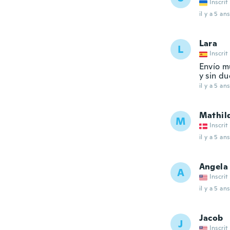
Inscrit
il y a 5 ans
Lara
L
Inscrit
Envío m
y sin du
il y a 5 ans
Mathil
M
Inscrit
il y a 5 ans
Angela
A
Inscrit
il y a 5 ans
Jacob
J
Inscrit