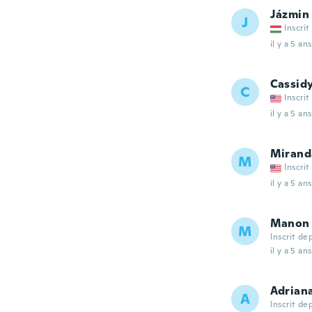
Jázmin
J
Inscrit
il y a 5 ans
Cassid
C
Inscrit
il y a 5 ans
Mirand
M
Inscrit
il y a 5 ans
Manon
M
Inscrit de
il y a 5 ans
Adrian
A
Inscrit de