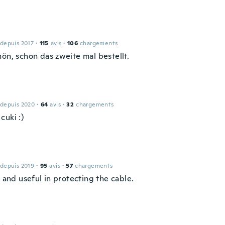
 depuis 2017
·
115
avis
·
106
chargements
hön, schon das zweite mal bestellt.
 depuis 2020
·
64
avis
·
32
chargements
cuki :)
 depuis 2019
·
95
avis
·
57
chargements
e and useful in protecting the cable.