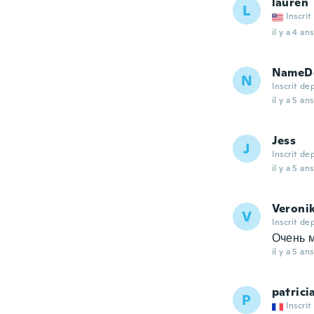
lauren
L
Inscrit
il y a 4 ans
NameDe
N
Inscrit de
il y a 5 ans
Jess
J
Inscrit de
il y a 5 ans
Veroni
V
Inscrit de
Очень м
il y a 5 ans
patrici
P
Inscrit