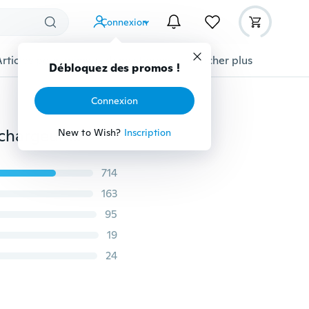
Connexion
Articles pour animaux domestiques
Afficher plus
Débloquez des promos !
Connexion
L'étui stylisé et créatif de protection des données du chargeur USB pour l'Iphone et l'Ipad typec android android mini câble de protection pour les accessoires du cordon téléphonique.
New to Wish?
Inscription
714
163
95
19
24