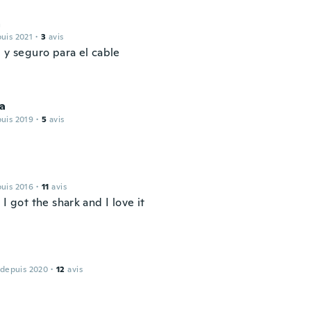
a
puis 2021
·
3
avis
 y seguro para el cable
a
puis 2019
·
5
avis
puis 2016
·
11
avis
 I got the shark and I love it
 depuis 2020
·
12
avis