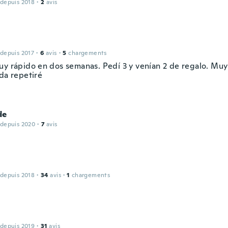
 depuis 2018
·
2
avis
 depuis 2017
·
6
avis
·
5
chargements
uy rápido en dos semanas. Pedí 3 y venían 2 de regalo. M
da repetiré
de
 depuis 2020
·
7
avis
 depuis 2018
·
34
avis
·
1
chargements
 depuis 2019
·
31
avis