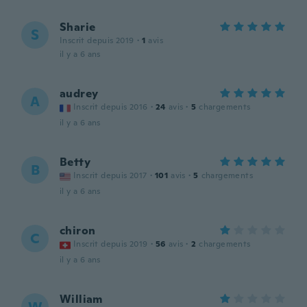
Sharie
S
Inscrit depuis 2019
·
1
avis
il y a 6 ans
audrey
A
Inscrit depuis 2016
·
24
avis
·
5
chargements
il y a 6 ans
Betty
B
Inscrit depuis 2017
·
101
avis
·
5
chargements
il y a 6 ans
chiron
C
Inscrit depuis 2019
·
56
avis
·
2
chargements
il y a 6 ans
William