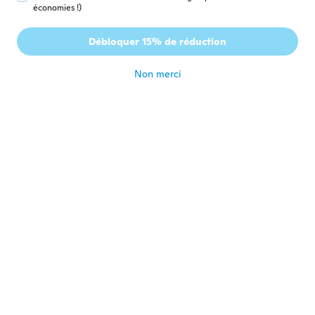
économies !)
David
D
Débloquer 15% de réduction
Inscrit depuis 2018
·
13
avis
il y a 6 ans
Non merci
Veronica
V
Inscrit depuis 2014
·
17
avis
il y a 6 ans
Marcus
M
Inscrit depuis 2018
·
10
avis
Fungerar inte. Ingen av de 2 jag beställt
il y a 6 ans
Bruno
B
Inscrit depuis 2018
·
27
avis
·
1
chargements
il y a 6 ans