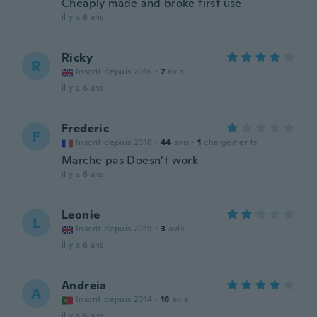
Cheaply made and broke first use
il y a 6 ans
Ricky
R
Inscrit depuis 2016
·
7
avis
il y a 6 ans
Frederic
F
Inscrit depuis 2018
·
44
avis
·
1
chargements
Marche pas Doesn’t work
il y a 6 ans
Leonie
L
Inscrit depuis 2019
·
3
avis
il y a 6 ans
Andreia
A
Inscrit depuis 2014
·
18
avis
il y a 6 ans