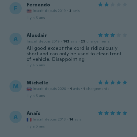
Fernando
F
Inscrit depuis 2019
·
3
avis
il y a 5 ans
Alasdair
A
Inscrit depuis 2019
·
142
avis
·
25
chargements
All good except the cord is ridiculously
short and can only be used to clean front
of vehicle. Disappointing
il y a 5 ans
Michelle
M
Inscrit depuis 2020
·
4
avis
·
1
chargements
il y a 5 ans
Anaïs
A
Inscrit depuis 2018
·
14
avis
il y a 5 ans