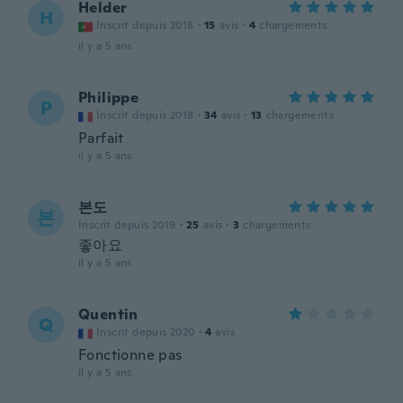
Helder
H
Inscrit depuis 2018
·
15
avis
·
4
chargements
il y a 5 ans
Philippe
P
Inscrit depuis 2018
·
34
avis
·
13
chargements
Parfait
il y a 5 ans
본도
본
Inscrit depuis 2019
·
25
avis
·
3
chargements
좋아요
il y a 5 ans
Quentin
Q
Inscrit depuis 2020
·
4
avis
Fonctionne pas
il y a 5 ans