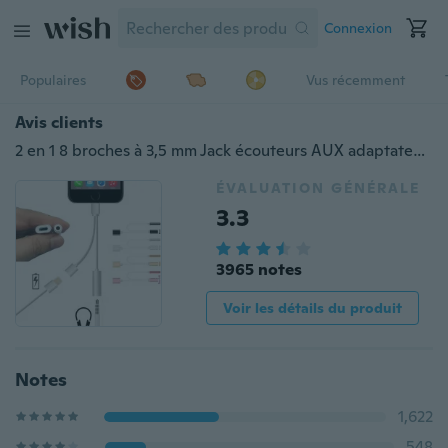
Connexion
Populaires
Vus récemment
Avis clients
2 en 1 8 broches à 3,5 mm Jack écouteurs AUX adaptateur audio convertisseur + 8 broches femelle chargeur de charge rapide câble convertisseur pour iPhone 7/7 Plus
ÉVALUATION GÉNÉRALE
3.3
3965 notes
Voir les détails du produit
Notes
1,622
548