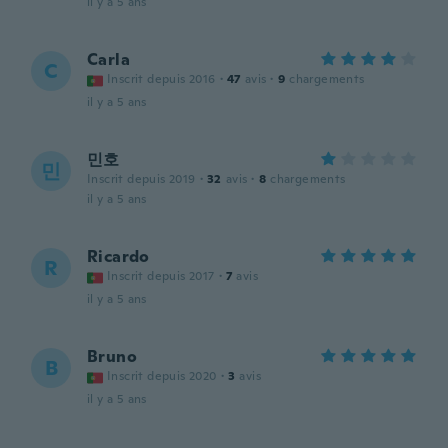
il y a 5 ans
Carla
C
Inscrit depuis 2016
·
47
avis
·
9
chargements
il y a 5 ans
민호
민
Inscrit depuis 2019
·
32
avis
·
8
chargements
il y a 5 ans
Ricardo
R
Inscrit depuis 2017
·
7
avis
il y a 5 ans
Bruno
B
Inscrit depuis 2020
·
3
avis
il y a 5 ans