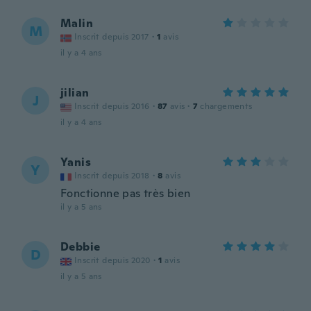
Malin
M
Inscrit depuis 2017
·
1
avis
il y a 4 ans
jilian
J
Inscrit depuis 2016
·
87
avis
·
7
chargements
il y a 4 ans
Yanis
Y
Inscrit depuis 2018
·
8
avis
Fonctionne pas très bien
il y a 5 ans
Debbie
D
Inscrit depuis 2020
·
1
avis
il y a 5 ans