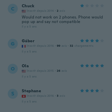
Chuck
C
Inscrit depuis 2014
·
2
avis
Would not work on 2 phones. Phone would
pop up and say not compatible
il y a 5 ans
Gábor
G
Inscrit depuis 2016
·
99
avis
·
32
chargements
il y a 5 ans
Ola
O
Inscrit depuis 2015
·
26
avis
il y a 5 ans
Stephane
S
Inscrit depuis 2016
·
3
avis
il y a 5 ans