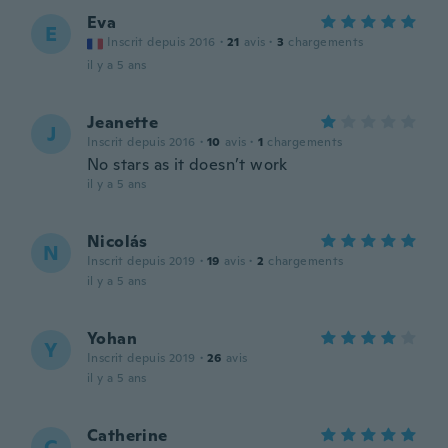
Eva
E
Inscrit depuis 2016
·
21
avis
·
3
chargements
il y a 5 ans
Jeanette
J
Inscrit depuis 2016
·
10
avis
·
1
chargements
No stars as it doesn’t work
il y a 5 ans
Nicolás
N
Inscrit depuis 2019
·
19
avis
·
2
chargements
il y a 5 ans
Yohan
Y
Inscrit depuis 2019
·
26
avis
il y a 5 ans
Catherine
C