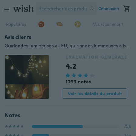
Connexion
Populaires
Vus récemment
Avis clients
Guirlandes lumineuses à LED, guirlandes lumineuses à boules blanches chaudes, lumières étoilées décoratives imperméables pour les fêtes sur le patio de la chambre, à piles
ÉVALUATION GÉNÉRALE
4.2
1299 notes
Voir les détails du produit
Notes
759
243