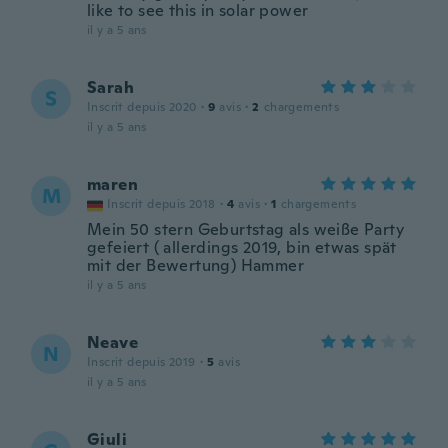
like to see this in solar power
il y a 5 ans
Sarah
S
Inscrit depuis 2020
·
9
avis
·
2
chargements
il y a 5 ans
maren
M
Inscrit depuis 2018
·
4
avis
·
1
chargements
Mein 50 stern Geburtstag als weiße Party
gefeiert ( allerdings 2019, bin etwas spät
mit der Bewertung) Hammer
il y a 5 ans
Neave
N
Inscrit depuis 2019
·
5
avis
il y a 5 ans
Giuli