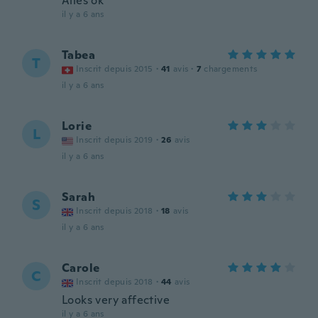
Alles ok
il y a 6 ans
Tabea
T
Inscrit depuis 2015
·
41
avis
·
7
chargements
il y a 6 ans
Lorie
L
Inscrit depuis 2019
·
26
avis
il y a 6 ans
Sarah
S
Inscrit depuis 2018
·
18
avis
il y a 6 ans
Carole
C
Inscrit depuis 2018
·
44
avis
Looks very affective
il y a 6 ans