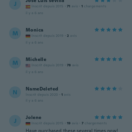
José Luis sevilla
J
Inscrit depuis 2015
·
71
avis
·
1
chargements
il y a 6 ans
Monica
M
Inscrit depuis 2019
·
2
avis
il y a 6 ans
Michelle
M
Inscrit depuis 2019
·
78
avis
il y a 6 ans
NameDeleted
N
Inscrit depuis 2020
·
1
avis
il y a 6 ans
Jolene
J
Inscrit depuis 2015
·
19
avis
·
7
chargements
Have purchased these several times now!