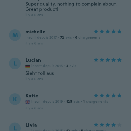
Super quality, nothing to complain about.
Great product!
il y a 6 ans
michelle
M
Inscrit depuis 2017
·
72
avis
·
6
chargements
il y a 6 ans
Lucian
L
Inscrit depuis 2015
·
3
avis
Sieht toll aus
il y a 6 ans
Katie
K
Inscrit depuis 2019
·
125
avis
·
1
chargements
il y a 6 ans
Livia
L
Inscrit depuis 2015
·
12
avis
·
5
chargements