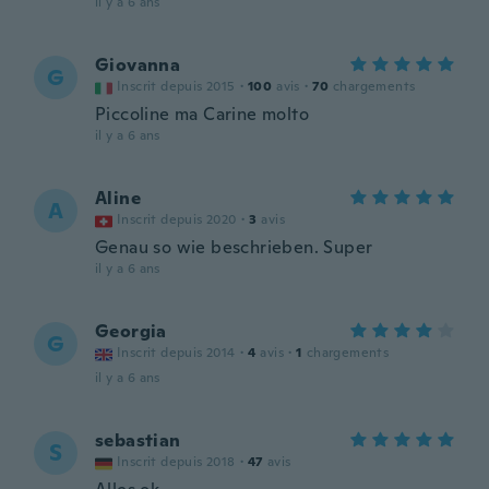
il y a 6 ans
Giovanna
G
Inscrit depuis 2015
·
100
avis
·
70
chargements
Piccoline ma Carine molto
il y a 6 ans
Aline
A
Inscrit depuis 2020
·
3
avis
Genau so wie beschrieben. Super
il y a 6 ans
Georgia
G
Inscrit depuis 2014
·
4
avis
·
1
chargements
il y a 6 ans
sebastian
S
Inscrit depuis 2018
·
47
avis