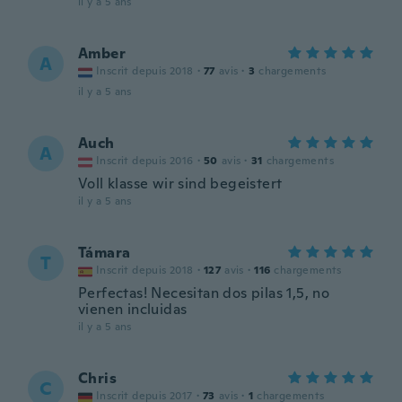
il y a 5 ans
Amber
A
Inscrit depuis 2018
·
77
avis
·
3
chargements
il y a 5 ans
Auch
A
Inscrit depuis 2016
·
50
avis
·
31
chargements
Voll klasse wir sind begeistert
il y a 5 ans
Támara
T
Inscrit depuis 2018
·
127
avis
·
116
chargements
Perfectas! Necesitan dos pilas 1,5, no
vienen incluidas
il y a 5 ans
Chris
C
Inscrit depuis 2017
·
73
avis
·
1
chargements