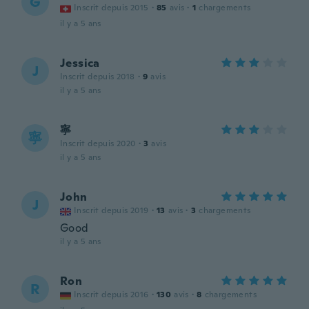
G
Inscrit depuis 2015
·
85
avis
·
1
chargements
il y a 5 ans
Jessica
J
Inscrit depuis 2018
·
9
avis
il y a 5 ans
寧
寧
Inscrit depuis 2020
·
3
avis
il y a 5 ans
John
J
Inscrit depuis 2019
·
13
avis
·
3
chargements
Good
il y a 5 ans
Ron
R
Inscrit depuis 2016
·
130
avis
·
8
chargements