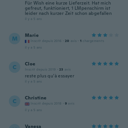
Für Wish eine kurze Lieferzeit. Hat mich
gefreut, funktioniert, 1 LMpenschirm ist
leider nach kurzer Zeit schon abgefallen
il y a 5 ans
Marie
M
Inscrit depuis 2016
·
20
avis
·
1
chargements
il y a 5 ans
Cloe
C
Inscrit depuis 2019
·
23
avis
reste plus qu’à essayer
il y a 5 ans
Christine
C
Inscrit depuis 2018
·
9
avis
il y a 5 ans
Vanesa