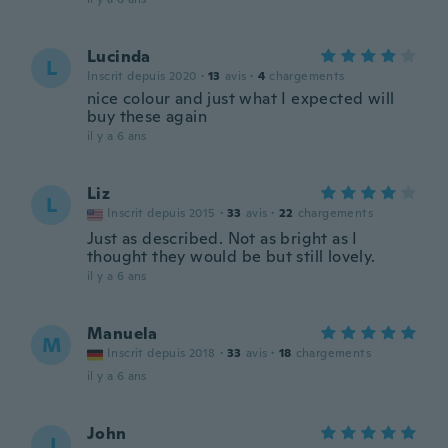
Lucinda
L
Inscrit depuis 2020
·
13
avis
·
4
chargements
nice colour and just what I expected will
buy these again
il y a 6 ans
Liz
L
Inscrit depuis 2015
·
33
avis
·
22
chargements
Just as described. Not as bright as I
thought they would be but still lovely.
il y a 6 ans
Manuela
M
Inscrit depuis 2018
·
33
avis
·
18
chargements
il y a 6 ans
John
J