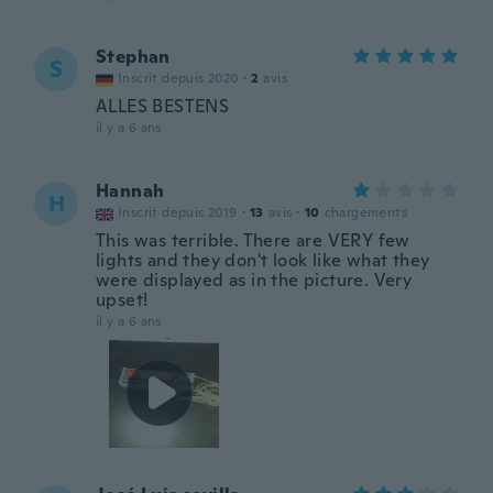
Stephan
S
Inscrit depuis 2020
·
2
avis
ALLES BESTENS
il y a 6 ans
Hannah
H
Inscrit depuis 2019
·
13
avis
·
10
chargements
This was terrible. There are VERY few
lights and they don't look like what they
were displayed as in the picture. Very
upset!
il y a 6 ans