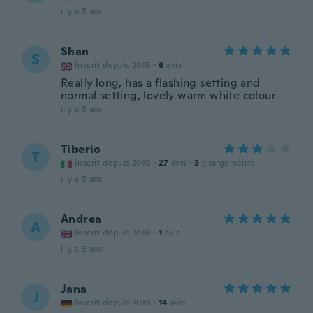
il y a 5 ans
Shan
S
Inscrit depuis 2015
·
6
avis
Really long, has a flashing setting and
normal setting, lovely warm white colour
il y a 5 ans
Tiberio
T
Inscrit depuis 2019
·
27
avis
·
3
chargements
il y a 5 ans
Andrea
A
Inscrit depuis 2016
·
1
avis
il y a 5 ans
Jana
J
Inscrit depuis 2019
·
14
avis