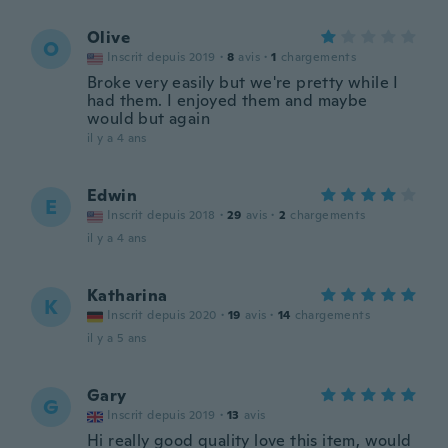
Olive
O
Inscrit depuis 2019
·
8
avis
·
1
chargements
Broke very easily but we're pretty while I
had them. I enjoyed them and maybe
would but again
il y a 4 ans
Edwin
E
Inscrit depuis 2018
·
29
avis
·
2
chargements
il y a 4 ans
Katharina
K
Inscrit depuis 2020
·
19
avis
·
14
chargements
il y a 5 ans
Gary
G
Inscrit depuis 2019
·
13
avis
Hi really good quality love this item, would