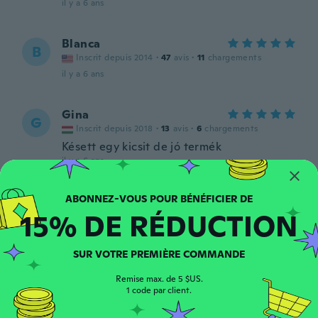
il y a 6 ans
Blanca
B
Inscrit depuis 2014
·
47
avis
·
11
chargements
il y a 6 ans
Gina
G
Inscrit depuis 2018
·
13
avis
·
6
chargements
Késett egy kicsit de jó termék
il y a 6 ans
Kolsom
K
15% DE RÉDUCTION
Inscrit depuis 2018
·
19
avis
il y a 6 ans
SUR VOTRE PREMIÈRE COMMANDE
Egle
E
Remise max. de 5 $US.
Inscrit depuis 2016
·
40
avis
·
1
chargements
1 code par client.
il y a 6 ans