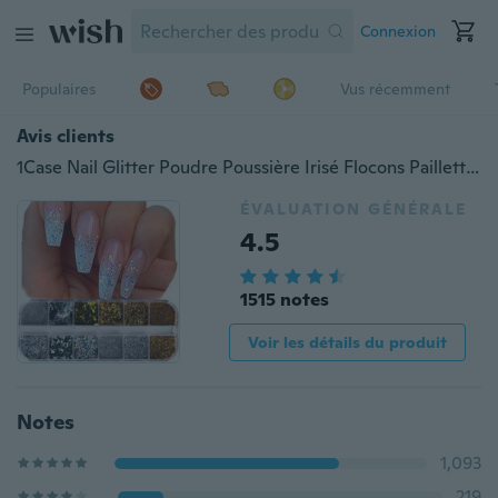
Connexion
Populaires
Vus récemment
Avis clients
1Case Nail Glitter Poudre Poussière Irisé Flocons Paillettes Or Argent Super Brillant Paillette Nail Art Manucure Décoration
ÉVALUATION GÉNÉRALE
4.5
1515 notes
Voir les détails du produit
Notes
1,093
219