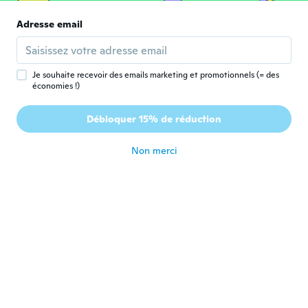
Dianely
Adresse email
D
Inscrit depuis 2017
·
69
avis
il y a 6 ans
Je souhaite recevoir des emails marketing et promotionnels (= des
économies !)
Claudia
C
Inscrit depuis 2017
·
89
avis
Débloquer 15% de réduction
Sehr schöne Ware👍
il y a 6 ans
Non merci
Amela
A
Inscrit depuis 2016
·
14
avis
il y a 6 ans
Cristian
C
Inscrit depuis 2018
·
26
avis
·
13
chargements
il y a 6 ans