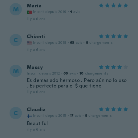
Maria
M
Inscrit depuis 2019
·
4
avis
il y a 6 ans
Chianti
C
Inscrit depuis 2018
·
63
avis
·
8
chargements
il y a 6 ans
Massy
M
Inscrit depuis 2012
·
66
avis
·
10
chargements
Es demasiado hermoso . Pero aún no lo uso
. Es perfecto para el $ que tiene
il y a 6 ans
Claudia
C
Inscrit depuis 2015
·
17
avis
·
8
chargements
Beautiful
il y a 6 ans