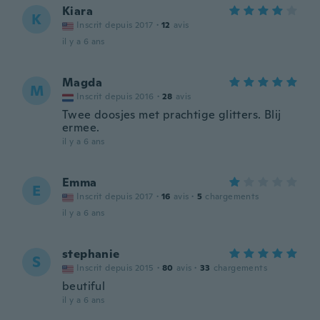
Kiara
K
Inscrit depuis 2017
·
12
avis
il y a 6 ans
Magda
M
Inscrit depuis 2016
·
28
avis
Twee doosjes met prachtige glitters. Blij
ermee.
il y a 6 ans
Emma
E
Inscrit depuis 2017
·
16
avis
·
5
chargements
il y a 6 ans
stephanie
S
Inscrit depuis 2015
·
80
avis
·
33
chargements
beutiful
il y a 6 ans