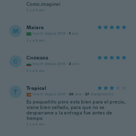
Como.imaginei
il y a 6 ans
Maiara
M
Inscrit depuis 2019
·
1
avis
il y a 6 ans
Снежана
С
Inscrit depuis 2018
·
2
avis
il y a 6 ans
Tropical
T
Inscrit depuis 2019
·
20
avis
·
27
chargements
Es pequeñito pero esta bien para el precio,
viene bien sellado, para que no se
desparrame y la entraga fue antes de
tiempo
il y a 6 ans