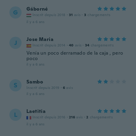
Gáborné
G
Inscrit depuis 2018
·
31
avis
·
3
chargements
il y a 6 ans
Jose Maria
J
Inscrit depuis 2014
·
40
avis
·
34
chargements
Venía un poco derramado de la caja , pero
poco
il y a 6 ans
Sambo
S
Inscrit depuis 2019
·
6
avis
il y a 6 ans
Laetitia
L
Inscrit depuis 2016
·
216
avis
·
2
chargements
il y a 6 ans