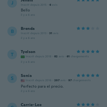
Jenais
J
Inscrit depuis 2015
·
6
avis
Bello
il y a 6 ans
Brenda
B
Inscrit depuis 2013
·
31
avis
il y a 6 ans
Tyelson
T
Inscrit depuis 2018
·
82
avis
·
61
chargements
il y a 6 ans
Sonia
S
Inscrit depuis 2016
·
207
avis
·
97
chargements
Perfecto para el precio.
il y a 6 ans
Carrie-Lee