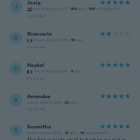
Josip
J
Inscrit depuis 2017
·
180
avis
·
105
chargements
il y a 6 ans
Giancarlo
G
Inscrit depuis 2018
·
19
avis
il y a 6 ans
Haykel
H
Inscrit depuis 2019
·
8
avis
il y a 6 ans
Amandaa
A
Inscrit depuis 2018
·
22
avis
il y a 6 ans
Susmitha
S
Inscrit depuis 2019
·
12
avis
·
14
chargements
The box is quite small but when we put in