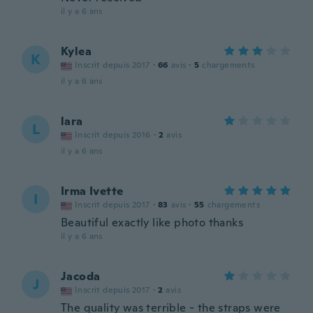
il y a 6 ans
Kylea
K
Inscrit depuis 2017
·
66
avis
·
5
chargements
il y a 6 ans
lara
L
Inscrit depuis 2016
·
2
avis
il y a 6 ans
Irma Ivette
I
Inscrit depuis 2017
·
83
avis
·
55
chargements
Beautiful exactly like photo thanks
il y a 6 ans
Jacoda
J
Inscrit depuis 2017
·
2
avis
The quality was terrible - the straps were