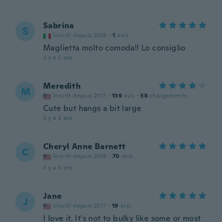
Sabrina
S
Inscrit depuis 2018
·
1
avis
Maglietta molto comoda!! Lo consiglio
il y a 5 ans
Meredith
M
Inscrit depuis 2017
·
139
avis
·
58
chargements
Cute but hangs a bit large
il y a 5 ans
Cheryl Anne Barnett
C
Inscrit depuis 2019
·
70
avis
il y a 5 ans
Jane
J
Inscrit depuis 2017
·
19
avis
I love it. It's not to bulky like some or most