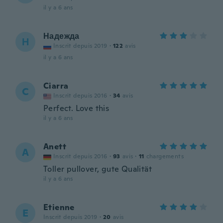
il y a 6 ans
Надежда
Н
Inscrit depuis 2019
·
122
avis
il y a 6 ans
Ciarra
C
Inscrit depuis 2016
·
34
avis
Perfect. Love this
il y a 6 ans
Anett
A
Inscrit depuis 2016
·
93
avis
·
11
chargements
Toller pullover, gute Qualität
il y a 6 ans
Etienne
E
Inscrit depuis 2019
·
20
avis