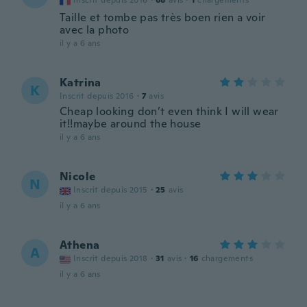
Inscrit depuis 2016
·
68
avis
·
1
chargements
Taille et tombe pas très boen rien a voir
avec la photo
il y a 6 ans
Katrina
K
Inscrit depuis 2016
·
7
avis
Cheap looking don’t even think I will wear
it!!maybe around the house
il y a 6 ans
Nicole
N
Inscrit depuis 2015
·
25
avis
il y a 6 ans
Athena
A
Inscrit depuis 2018
·
31
avis
·
16
chargements
il y a 6 ans