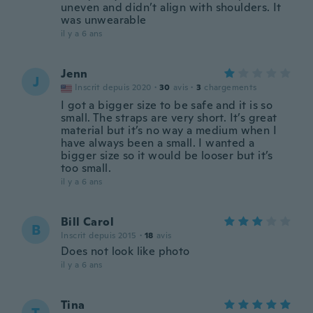
uneven and didn’t align with shoulders. It
was unwearable
il y a 6 ans
Jenn
J
Inscrit depuis 2020
·
30
avis
·
3
chargements
I got a bigger size to be safe and it is so
small. The straps are very short. It’s great
material but it’s no way a medium when I
have always been a small. I wanted a
bigger size so it would be looser but it’s
too small.
il y a 6 ans
Bill Carol
B
Inscrit depuis 2015
·
18
avis
Does not look like photo
il y a 6 ans
Tina