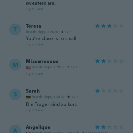
sweaters are.
il y a 5 ans
Teresa
T
Inscrit depuis 2018
·
5
avis
You’re close is to small
il y a 5 ans
Missermouse
M
Inscrit depuis 2015
·
3
avis
il y a 6 ans
Sarah
S
Inscrit depuis 2016
·
11
avis
Die Träger sind zu kurz
il y a 6 ans
Angelique
A