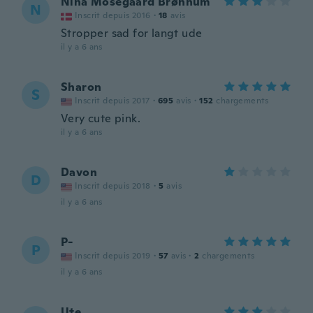
Nina Mosegaard Brønnum
N
Inscrit depuis 2016
·
18
avis
Stropper sad for langt ude
il y a 6 ans
Sharon
S
Inscrit depuis 2017
·
695
avis
·
152
chargements
Very cute pink.
il y a 6 ans
Davon
D
Inscrit depuis 2018
·
5
avis
il y a 6 ans
P-
P
Inscrit depuis 2019
·
57
avis
·
2
chargements
il y a 6 ans
Ute