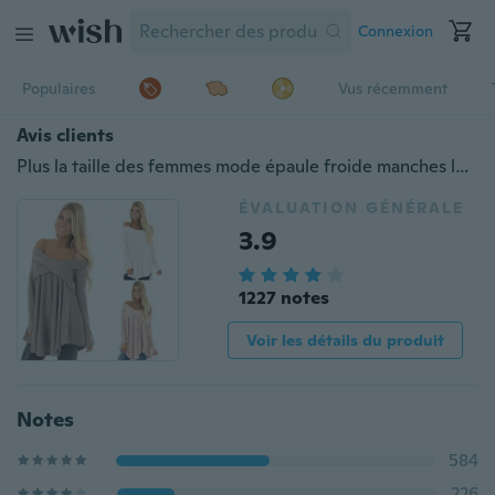
Connexion
Populaires
Vus récemment
Avis clients
Plus la taille des femmes mode épaule froide manches longues couleur pure pull en tricot décontracté
ÉVALUATION GÉNÉRALE
3.9
1227 notes
Voir les détails du produit
Notes
584
226