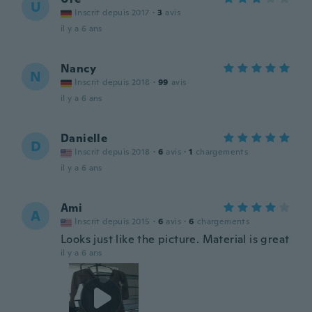
U
Inscrit depuis 2017
·
3
avis
il y a 6 ans
Nancy
N
Inscrit depuis 2018
·
99
avis
il y a 6 ans
Danielle
D
Inscrit depuis 2018
·
6
avis
·
1
chargements
il y a 6 ans
Ami
A
Inscrit depuis 2015
·
6
avis
·
6
chargements
Looks just like the picture. Material is great
il y a 6 ans