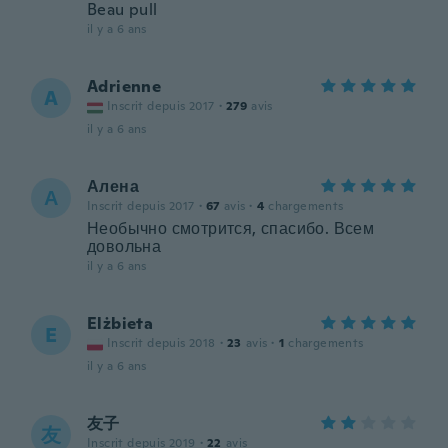
Beau pull
il y a 6 ans
Adrienne
A
Inscrit depuis 2017
·
279
avis
il y a 6 ans
Алена
А
Inscrit depuis 2017
·
67
avis
·
4
chargements
Необычно смотрится, спасибо. Всем
довольна
il y a 6 ans
Elżbieta
E
Inscrit depuis 2018
·
23
avis
·
1
chargements
il y a 6 ans
友子
友
Inscrit depuis 2019
·
22
avis