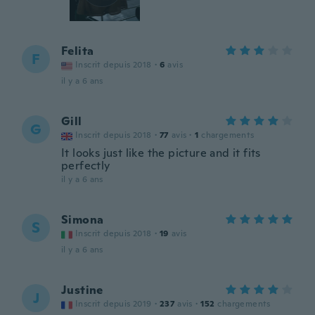
Felita
F
Inscrit depuis 2018
·
6
avis
il y a 6 ans
Gill
G
Inscrit depuis 2018
·
77
avis
·
1
chargements
It looks just like the picture and it fits
perfectly
il y a 6 ans
Simona
S
Inscrit depuis 2018
·
19
avis
il y a 6 ans
Justine
J
Inscrit depuis 2019
·
237
avis
·
152
chargements