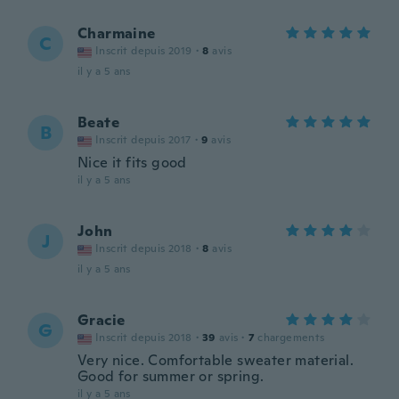
Charmaine
C
Inscrit depuis 2019
·
8
avis
il y a 5 ans
Beate
B
Inscrit depuis 2017
·
9
avis
Nice it fits good
il y a 5 ans
John
J
Inscrit depuis 2018
·
8
avis
il y a 5 ans
Gracie
G
Inscrit depuis 2018
·
39
avis
·
7
chargements
Very nice. Comfortable sweater material.
Good for summer or spring.
il y a 5 ans