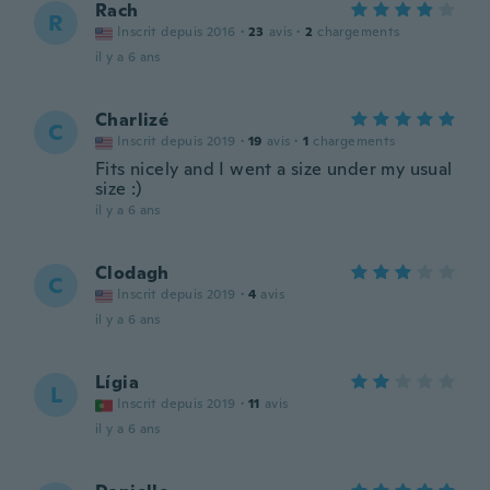
Rach
R
Inscrit depuis 2016
·
23
avis
·
2
chargements
il y a 6 ans
Charlizé
C
Inscrit depuis 2019
·
19
avis
·
1
chargements
Fits nicely and I went a size under my usual
size :)
il y a 6 ans
Clodagh
C
Inscrit depuis 2019
·
4
avis
il y a 6 ans
Lígia
L
Inscrit depuis 2019
·
11
avis
il y a 6 ans