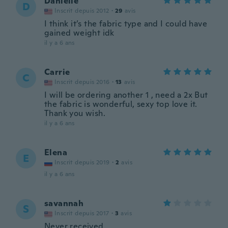
Danielle
D
Inscrit depuis 2012
·
29
avis
I think it’s the fabric type and I could have
gained weight idk
il y a 6 ans
Carrie
C
Inscrit depuis 2016
·
13
avis
I will be ordering another 1 , need a 2x But
the fabric is wonderful, sexy top love it.
Thank you wish.
il y a 6 ans
Elena
E
Inscrit depuis 2019
·
2
avis
il y a 6 ans
savannah
S
Inscrit depuis 2017
·
3
avis
Never received