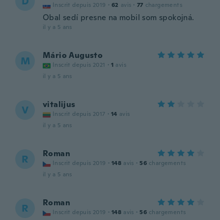
D
Inscrit depuis 2019
·
62
avis
·
77
chargements
Obal sedí presne na mobil som spokojná.
il y a 5 ans
Mário Augusto
M
Inscrit depuis 2021
·
1
avis
il y a 5 ans
vitalijus
V
Inscrit depuis 2017
·
14
avis
il y a 5 ans
Roman
R
Inscrit depuis 2019
·
148
avis
·
56
chargements
il y a 5 ans
Roman
R
Inscrit depuis 2019
·
148
avis
·
56
chargements