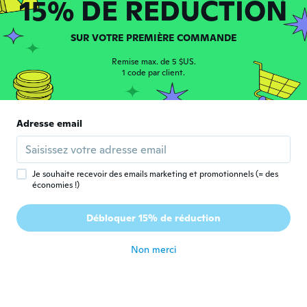
15% DE RÉDUCTION
il y a 5 ans
SUR VOTRE PREMIÈRE COMMANDE
Andrea
A
Inscrit depuis 2019
·
34
avis
·
6
chargements
Remise max. de 5 $US.
Soddisfatto Dell articolo
1 code par client.
il y a 5 ans
Lubos
Adresse email
L
Inscrit depuis 2018
·
23
avis
·
10
chargements
Super sedi
il y a 5 ans
Je souhaite recevoir des emails marketing et promotionnels (= des
économies !)
Jiří
J
Débloquer 15% de réduction
Inscrit depuis 2017
·
194
avis
·
12
chargements
il y a 5 ans
Non merci
Joe
J
Inscrit depuis 2019
·
133
avis
il y a 5 ans