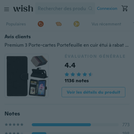
Connexion
Populaires
Vus récemment
Avis clients
Premium 3 Porte-cartes Portefeuille en cuir étui à rabat Huawei P20 Lite/P20 Pro/P20 Pro/P20/P Smart/Y7 (2017)/Ascend XT2/P9 Lite 2017/P8 Lite 2017/Honor 8 Lite/Y7 (2018)/Y7 Prime (2018)/Mate 10 Lite/P9 Lite Mini/Y6 Prime (2018)/Honoror 7S/Y5 (2018)/Y5 Prime (2018)/P10 Lite/Y6 (2017)
ÉVALUATION GÉNÉRALE
4.4
1136 notes
Voir les détails du produit
Notes
773
198