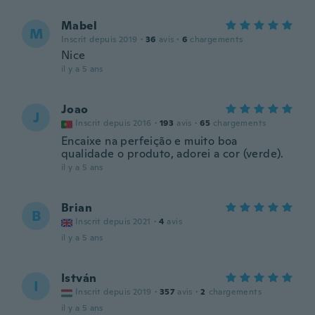
Mabel
M
Inscrit depuis 2019
·
36
avis
·
6
chargements
Nice
il y a 5 ans
Joao
J
Inscrit depuis 2016
·
193
avis
·
65
chargements
Encaixe na perfeição e muito boa
qualidade o produto, adorei a cor (verde).
il y a 5 ans
Brian
B
Inscrit depuis 2021
·
4
avis
il y a 5 ans
István
I
Inscrit depuis 2019
·
357
avis
·
2
chargements
il y a 5 ans