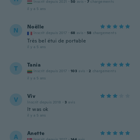
Inscrit depuis 2021
·
50
avis
·
7
chargements
il y a 5 ans
Noëlle
N
Inscrit depuis 2017
·
68
avis
·
58
chargements
Très bel étui de portable
il y a 5 ans
Tania
T
Inscrit depuis 2017
·
103
avis
·
2
chargements
il y a 5 ans
Viv
V
Inscrit depuis 2018
·
3
avis
It was ok
il y a 5 ans
Anette
A
Inscrit depuis 2017
·
144
avis