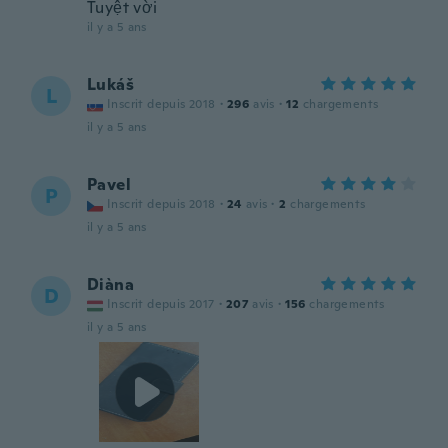
Tuyệt vời
il y a 5 ans
Lukáš
L
Inscrit depuis 2018
·
296
avis
·
12
chargements
il y a 5 ans
Pavel
P
Inscrit depuis 2018
·
24
avis
·
2
chargements
il y a 5 ans
Diàna
D
Inscrit depuis 2017
·
207
avis
·
156
chargements
il y a 5 ans