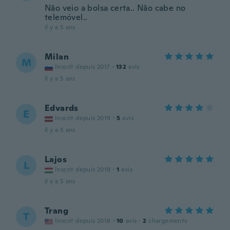
Não veio a bolsa certa.. Não cabe no
telemóvel..
il y a 5 ans
Milan
M
Inscrit depuis 2017
·
132
avis
il y a 5 ans
Edvards
E
Inscrit depuis 2019
·
5
avis
il y a 5 ans
Lajos
L
Inscrit depuis 2019
·
1
avis
il y a 5 ans
Trang
T
Inscrit depuis 2018
·
10
avis
·
2
chargements