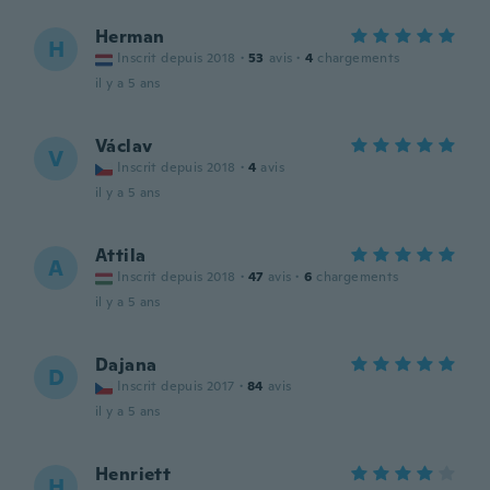
Herman
H
Inscrit depuis 2018
·
53
avis
·
4
chargements
il y a 5 ans
Václav
V
Inscrit depuis 2018
·
4
avis
il y a 5 ans
Attila
A
Inscrit depuis 2018
·
47
avis
·
6
chargements
il y a 5 ans
Dajana
D
Inscrit depuis 2017
·
84
avis
il y a 5 ans
Henriett
H