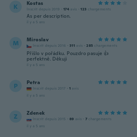
Kostas
K
Inscrit depuis 2019
·
174
avis
·
123
chargements
As per description.
il y a 5 ans
Miroslav
M
Inscrit depuis 2016
·
311
avis
·
285
chargements
Přišlo v pořádku. Pouzdro pasuje 👍
perfektně. Děkuji
il y a 5 ans
Petra
P
Inscrit depuis 2017
·
1
avis
il y a 5 ans
Zdenek
Z
Inscrit depuis 2015
·
89
avis
·
7
chargements
il y a 5 ans