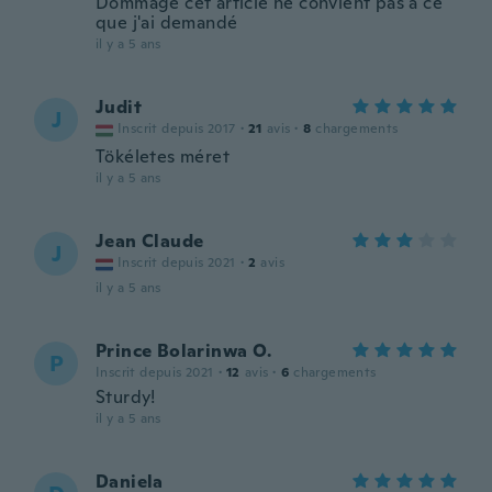
Dommage cet article ne convient pas à ce
que j'ai demandé
il y a 5 ans
Judit
J
Inscrit depuis 2017
·
21
avis
·
8
chargements
Tökéletes méret
il y a 5 ans
Jean Claude
J
Inscrit depuis 2021
·
2
avis
il y a 5 ans
Prince Bolarinwa O.
P
Inscrit depuis 2021
·
12
avis
·
6
chargements
Sturdy!
il y a 5 ans
Daniela