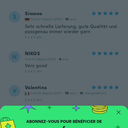
Simone
S
Inscrit depuis 2020
·
10
avis
Sehr schnelle Lieferung, gute Qualität und
passgenau immer wieder gern
il y a 5 ans
NIKOS
N
Inscrit depuis 2019
·
6
avis
Very good
il y a 5 ans
Valentina
V
Inscrit depuis 2014
·
70
avis
·
13
chargements
il y a 5 ans
IVANA
I
Inscrit depuis 2020
·
27
avis