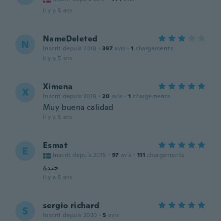
il y a 5 ans
NameDeleted
N
Inscrit depuis 2018
·
397
avis
·
1
chargements
il y a 5 ans
Ximena
X
Inscrit depuis 2019
·
20
avis
·
1
chargements
Muy buena calidad
il y a 5 ans
Esmat
E
Inscrit depuis 2015
·
97
avis
·
111
chargements
جيدة
il y a 5 ans
sergio richard
S
Inscrit depuis 2020
·
5
avis