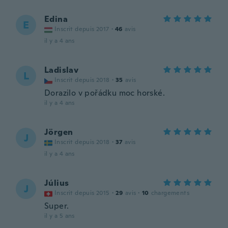
Edina
E
Inscrit depuis 2017
·
46
avis
il y a 4 ans
Ladislav
L
Inscrit depuis 2018
·
35
avis
Dorazilo v pořádku moc horské.
il y a 4 ans
Jörgen
J
Inscrit depuis 2018
·
37
avis
il y a 4 ans
Július
J
Inscrit depuis 2015
·
29
avis
·
10
chargements
Super.
il y a 5 ans