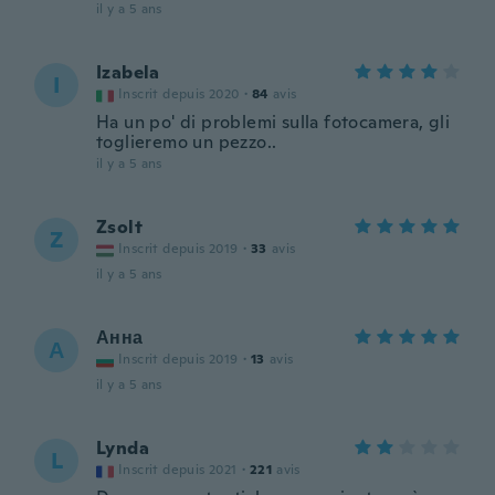
il y a 5 ans
Izabela
I
Inscrit depuis 2020
·
84
avis
Ha un po' di problemi sulla fotocamera, gli
toglieremo un pezzo..
il y a 5 ans
Zsolt
Z
Inscrit depuis 2019
·
33
avis
il y a 5 ans
Анна
А
Inscrit depuis 2019
·
13
avis
il y a 5 ans
Lynda
L
Inscrit depuis 2021
·
221
avis