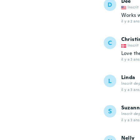
Dee
D
Inscrit
Works w
il y a 2 ans
Christi
C
Inscrit
Love th
il y a 3 ans
Linda
L
Inscrit de
il y a 3 ans
Suzann
S
Inscrit de
il y a 3 ans
Nelly