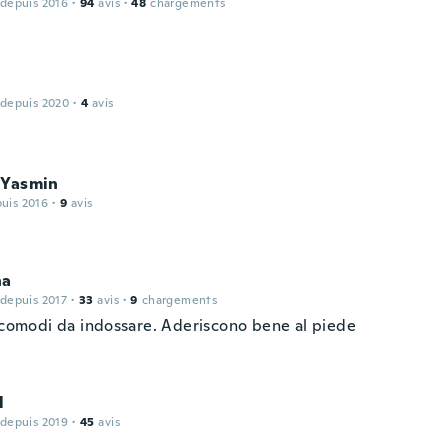
 depuis 2016
·
94
avis
·
48
chargements
 depuis 2020
·
4
avis
 Yasmin
puis 2016
·
9
avis
na
 depuis 2017
·
33
avis
·
9
chargements
e comodi da indossare. Aderiscono bene al piede
l
 depuis 2019
·
45
avis