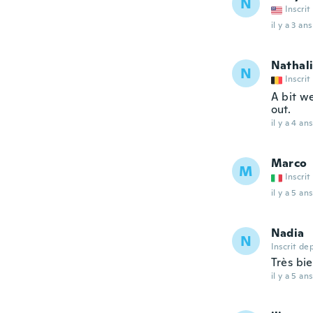
N
Inscrit
il y a 3 ans
Nathal
N
Inscrit
A bit we
out.
il y a 4 ans
Marco
M
Inscrit
il y a 5 ans
Nadia
N
Inscrit de
Très bie
il y a 5 ans