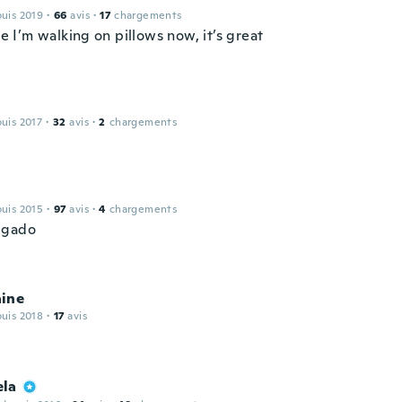
puis 2019
·
66
avis
·
17
chargements
ike I’m walking on pillows now, it’s great
puis 2017
·
32
avis
·
2
chargements
puis 2015
·
97
avis
·
4
chargements
lgado
ine
puis 2018
·
17
avis
la