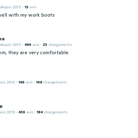
 depuis 2015
·
13
avis
ell with my work boots
na
 depuis 2015
·
494
avis
·
25
chargements
em, they are very comfortable
puis 2016
·
146
avis
·
148
chargements
e
puis 2019
·
459
avis
·
184
chargements