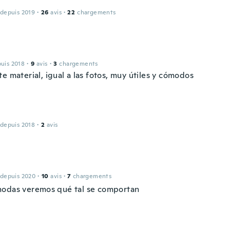
 depuis 2019
·
26
avis
·
22
chargements
puis 2018
·
9
avis
·
3
chargements
e material, igual a las fotos, muy útiles y cómodos
u
 depuis 2018
·
2
avis
 depuis 2020
·
10
avis
·
7
chargements
odas veremos qué tal se comportan