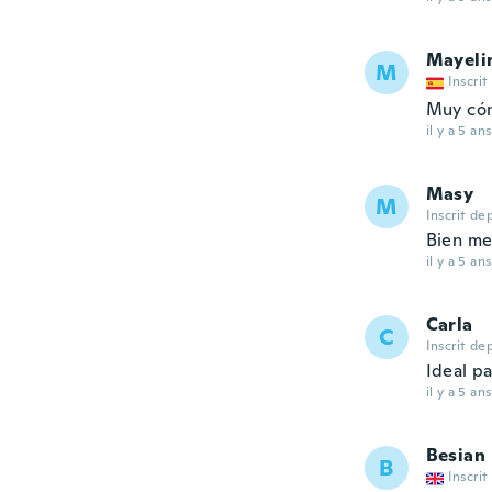
Mayeli
M
Inscrit
Muy có
il y a 5 ans
Masy
M
Inscrit de
Bien me
il y a 5 ans
Carla
C
Inscrit de
Ideal pa
il y a 5 ans
Besian
B
Inscrit