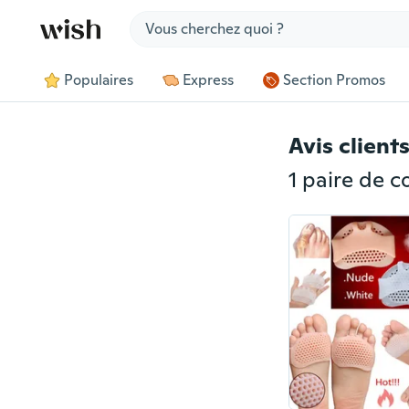
Jump to section
Populaires
Express
Section Promos
Avis client