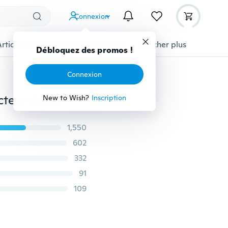
Connexion
Articles pour animaux domestiques
Afficher plus
Débloquez des promos !
Connexion
1 paire de coussinets d'orteil en Gel de Silicone protecteur de coussin d'avant-pied coussinets d'attelle pour les pieds talons hauts couvre-pied soulagement de la douleur métatarsienne
New to Wish?
Inscription
1,550
602
332
91
109