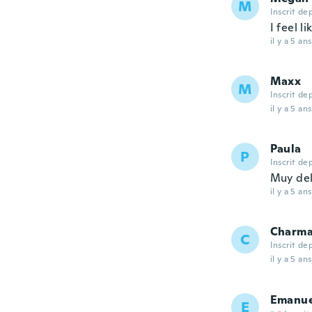
M
Inscrit de
I feel l
il y a 5 ans
Maxx
M
Inscrit de
il y a 5 ans
Paula
P
Inscrit de
Muy de
il y a 5 ans
Charma
C
Inscrit de
il y a 5 ans
Emanue
E