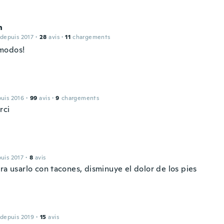
n
 depuis 2017
·
28
avis
·
11
chargements
modos!
puis 2016
·
99
avis
·
9
chargements
rci
puis 2017
·
8
avis
ra usarlo con tacones, disminuye el dolor de los pies
 depuis 2019
·
15
avis