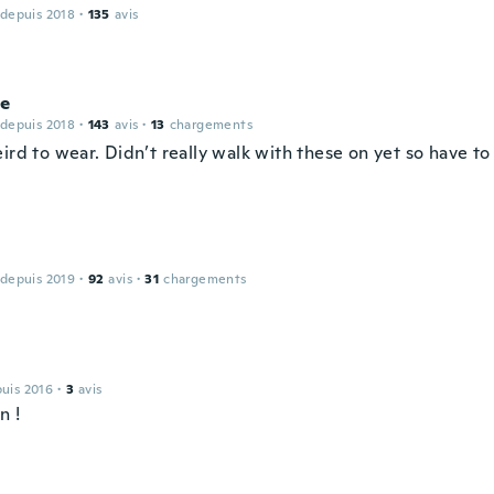
 depuis 2018
·
135
avis
ie
 depuis 2018
·
143
avis
·
13
chargements
ird to wear. Didn’t really walk with these on yet so have to
 depuis 2019
·
92
avis
·
31
chargements
puis 2016
·
3
avis
n !