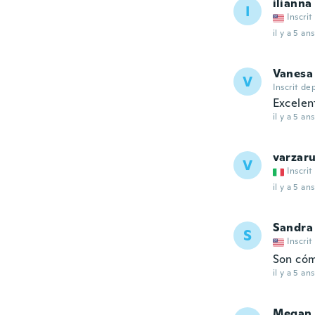
ilianna
I
Inscrit
il y a 5 ans
Vanesa
V
Inscrit de
Excelent
il y a 5 ans
varzar
V
Inscrit
il y a 5 ans
Sandra
S
Inscrit
Son cóm
il y a 5 ans
Megan