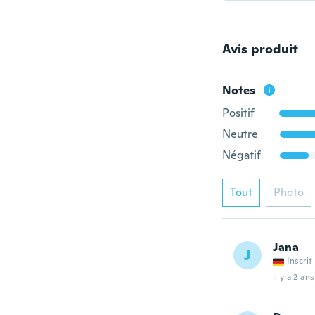
Avis produit
Notes
Positif
Neutre
Négatif
Tout
Photo
Jana
J
Inscrit
il y a 2 ans