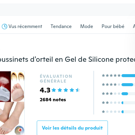
Vus récemment
Tendance
Mode
Pour bébé
s
ÉVALUATION
GÉNÉRALE
4.3
2684 notes
Voir les détails du produit