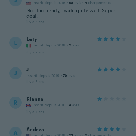
J
Inscrit depuis 2016
·
58
avis
·
4
chargements
Not too bendy, made quite well. Super
deal!
il y a 7 ans
Lety
L
Inscrit depuis 2018
·
2
avis
il y a 7 ans
J
J
Inscrit depuis 2019
·
70
avis
il y a 7 ans
Rianna
R
Inscrit depuis 2016
·
4
avis
il y a 7 ans
Andrea
A
Inscrit depuis 2018
·
22
avis
·
2
chargements