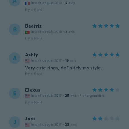
A
Inscrit depuis 2019
·
2
avis
il y a 6 ans
Beatriz
B
Inscrit depuis 2018
·
7
avis
il y a 6 ans
Ashly
A
Inscrit depuis 2017
·
19
avis
Very cute rings, definitely my style.
il y a 6 ans
Elexus
E
Inscrit depuis 2017
·
25
avis
·
1
chargements
il y a 6 ans
Jodi
J
Inscrit depuis 2017
·
25
avis