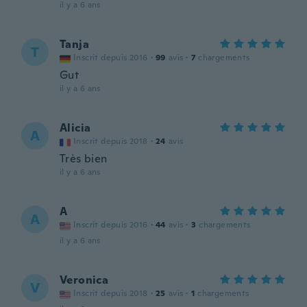
il y a 6 ans
Tanja
T
Inscrit depuis 2016
·
99
avis
·
7
chargements
Gut
il y a 6 ans
Alicia
A
Inscrit depuis 2018
·
24
avis
Très bien
il y a 6 ans
A
A
Inscrit depuis 2016
·
44
avis
·
3
chargements
il y a 6 ans
Veronica
V
Inscrit depuis 2018
·
25
avis
·
1
chargements