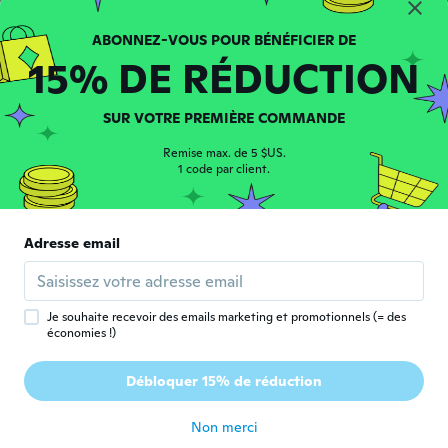
Inscrit depuis 2018
·
130
avis
·
122
chargements
Molto carini arrivati in anticipo
il y a 7 ans
15% DE RÉDUCTION
Madison
M
SUR VOTRE PREMIÈRE COMMANDE
Inscrit depuis 2017
·
1
avis
Look exactly like the picture and they are
Remise max. de 5 $US.
so cute. They are too big but I do have
1 code par client.
skinny fingers.
il y a 7 ans
Adresse email
Sinead
S
Inscrit depuis 2014
·
119
avis
·
3
chargements
il y a 7 ans
Je souhaite recevoir des emails marketing et promotionnels (= des
économies !)
Ilenia
I
Débloquer 15% de réduction
Inscrit depuis 2016
·
22
avis
il y a 7 ans
Non merci