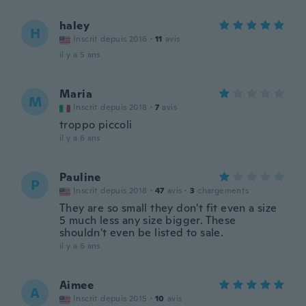
haley
H
Inscrit depuis 2016
·
11
avis
il y a 5 ans
Maria
M
Inscrit depuis 2018
·
7
avis
troppo piccoli
il y a 6 ans
Pauline
P
Inscrit depuis 2018
·
47
avis
·
3
chargements
They are so small they don't fit even a size
5 much less any size bigger. These
shouldn't even be listed to sale.
il y a 6 ans
Aimee
A
Inscrit depuis 2015
·
10
avis