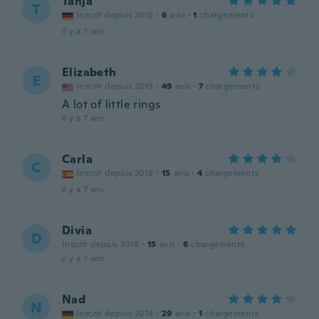
Tanja
T
Inscrit depuis 2015
·
6
avis
·
1
chargements
il y a 7 ans
Elizabeth
E
Inscrit depuis 2015
·
49
avis
·
7
chargements
A lot of little rings
il y a 7 ans
Carla
C
Inscrit depuis 2018
·
15
avis
·
4
chargements
il y a 7 ans
Divia
D
Inscrit depuis 2018
·
15
avis
·
6
chargements
il y a 7 ans
Nad
N
Inscrit depuis 2014
·
29
avis
·
1
chargements