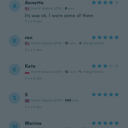
Annette
A
Inscrit depuis 2018
·
8
avis
Its was ok. I wore some of them
il y a 6 ans
ren
R
Inscrit depuis 2018
·
12
avis
·
3
chargements
il y a 6 ans
Kate
K
Inscrit depuis 2016
·
12
avis
·
1
chargements
il y a 6 ans
S
S
Inscrit depuis 2019
·
369
avis
il y a 6 ans
Marina
M