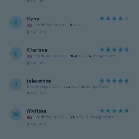
il y a 6 ans
Kyna
K
Inscrit depuis 2017
·
8
avis
il y a 6 ans
Clarissa
C
Inscrit depuis 2016
·
100
avis
·
5
chargements
il y a 6 ans
jakeerose
J
Inscrit depuis 2017
·
133
avis
·
8
chargements
il y a 6 ans
Melissa
M
Inscrit depuis 2015
·
26
avis
·
5
chargements
il y a 6 ans