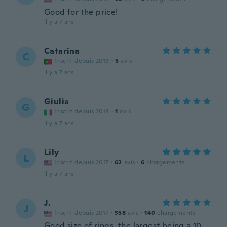
Good for the price!
il y a 7 ans
Catarina
C
Inscrit depuis 2019
·
5
avis
il y a 7 ans
Giulia
G
Inscrit depuis 2014
·
1
avis
il y a 7 ans
Lily
L
Inscrit depuis 2017
·
62
avis
·
6
chargements
il y a 7 ans
J.
J
Inscrit depuis 2017
·
358
avis
·
140
chargements
Good size of rings, the largest being a 10