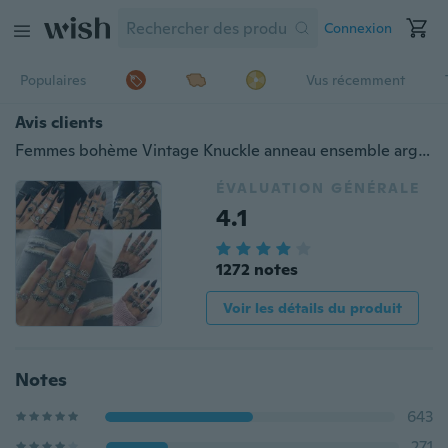
Connexion
Populaires
Vus récemment
Avis clients
Femmes bohème Vintage Knuckle anneau ensemble argent fleur creux anneau ensemble pierres précieuses anneau été plage bijoux accessoires
ÉVALUATION GÉNÉRALE
4.1
1272 notes
Voir les détails du produit
Notes
643
271