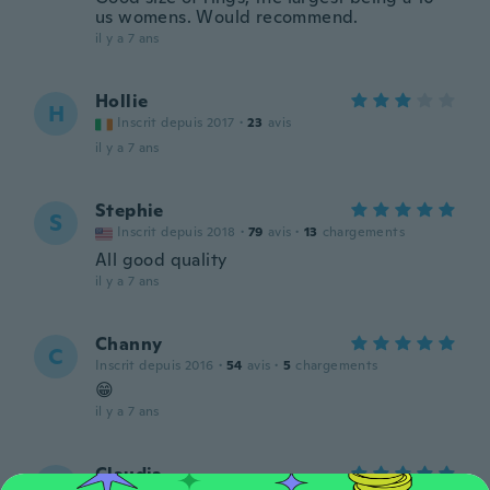
us womens. Would recommend.
il y a 7 ans
Hollie
H
Inscrit depuis 2017
·
23
avis
il y a 7 ans
Stephie
S
Inscrit depuis 2018
·
79
avis
·
13
chargements
All good quality
il y a 7 ans
Channy
C
Inscrit depuis 2016
·
54
avis
·
5
chargements
😁
il y a 7 ans
Claudia
C