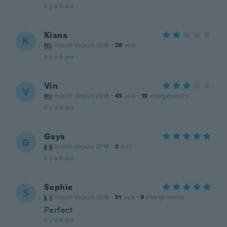
il y a 6 ans
Kiana
K
Inscrit depuis 2018
·
28
avis
il y a 6 ans
Vin
V
Inscrit depuis 2018
·
45
avis
·
19
chargements
il y a 6 ans
Gaya
G
Inscrit depuis 2016
·
2
avis
il y a 6 ans
Sophie
S
Inscrit depuis 2016
·
31
avis
·
9
chargements
Perfect
il y a 6 ans