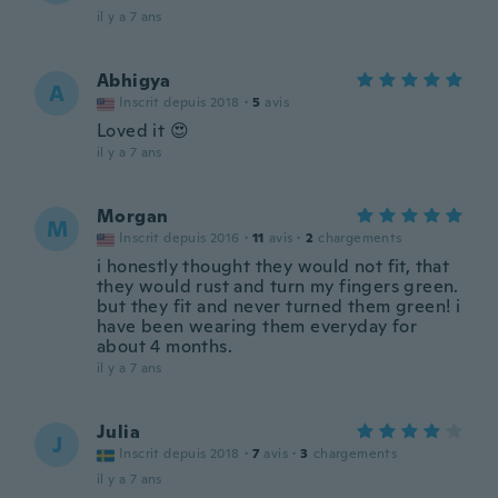
il y a 7 ans
Abhigya
A
Inscrit depuis 2018
·
5
avis
Loved it 😍
il y a 7 ans
Morgan
M
Inscrit depuis 2016
·
11
avis
·
2
chargements
i honestly thought they would not fit, that
they would rust and turn my fingers green.
but they fit and never turned them green! i
have been wearing them everyday for
about 4 months.
il y a 7 ans
Julia
J
Inscrit depuis 2018
·
7
avis
·
3
chargements
il y a 7 ans