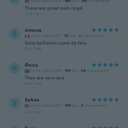
Inscrit depuis 2016
·
180
avis
·
183
chargements
These are great midi rings!
il y a 7 ans
simona
S
Inscrit depuis 2017
·
37
avis
·
1
chargements
Sono bellissimi come da foto
il y a 7 ans
Geicy
G
Inscrit depuis 2018
·
154
avis
·
29
chargements
They are very nice.
il y a 7 ans
Salina
S
Inscrit depuis 2015
·
108
avis
·
5
chargements
il y a 7 ans