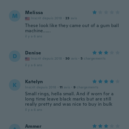
Melissa
M
Inscrit depuis 2018
·
23
avis
These look like they came out of a gum ball
machine......
il y a 6 ans
Denise
D
Inscrit depuis 2018
·
30
avis
·
5
chargements
il y a 6 ans
Katelyn
K
Inscrit depuis 2018
·
11
avis
·
9
chargements
Small rings, hella small. And if worn for a
long time leave black marks but are still
really pretty and was nice to buy in bulk
il y a 6 ans
Ammer