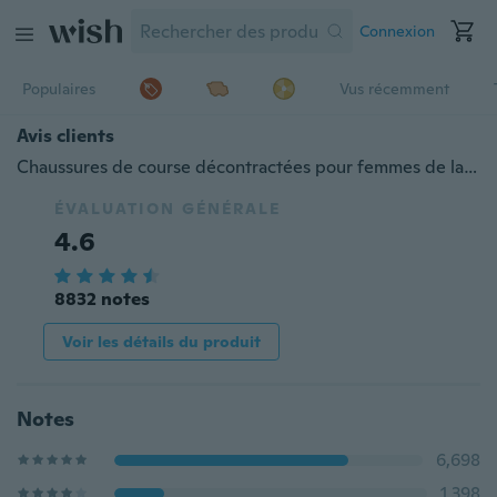
Connexion
Populaires
Vus récemment
Avis clients
Chaussures de course décontractées pour femmes de la mode Sneaker souple en tissu de maille respirant pour femme
ÉVALUATION GÉNÉRALE
4.6
8832 notes
Voir les détails du produit
Notes
6,698
1,398