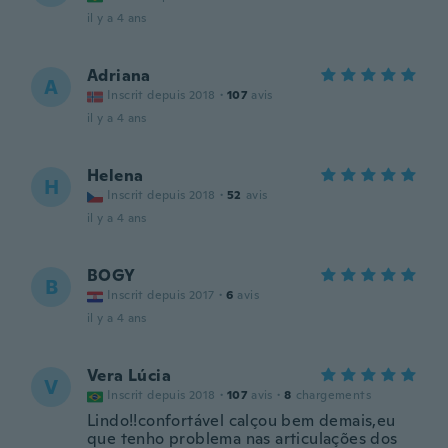
il y a 4 ans
Adriana
A
Inscrit depuis 2018
·
107
avis
il y a 4 ans
Helena
H
Inscrit depuis 2018
·
52
avis
il y a 4 ans
BOGY
B
Inscrit depuis 2017
·
6
avis
il y a 4 ans
Vera Lúcia
V
Inscrit depuis 2018
·
107
avis
·
8
chargements
Lindo!!confortável calçou bem demais,eu
que tenho problema nas articulações dos