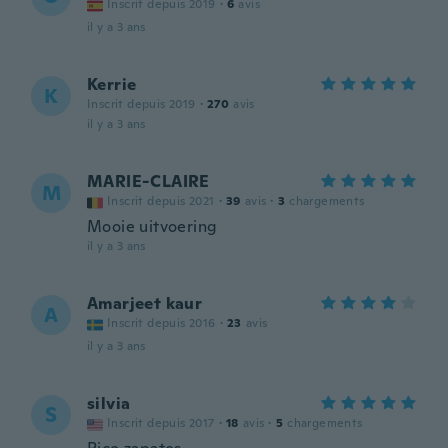
Inscrit depuis 2019
·
6
avis
il y a 3 ans
Kerrie
K
Inscrit depuis 2019
·
270
avis
il y a 3 ans
MARIE-CLAIRE
M
Inscrit depuis 2021
·
39
avis
·
3
chargements
Mooie uitvoering
il y a 3 ans
Amarjeet kaur
A
Inscrit depuis 2016
·
23
avis
il y a 3 ans
silvia
S
Inscrit depuis 2017
·
18
avis
·
5
chargements