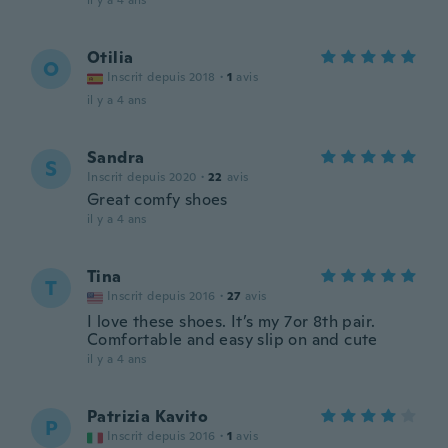
il y a 4 ans
Otilia
O
Inscrit depuis 2018
·
1
avis
il y a 4 ans
Sandra
S
Inscrit depuis 2020
·
22
avis
Great comfy shoes
il y a 4 ans
Tina
T
Inscrit depuis 2016
·
27
avis
I love these shoes. It’s my 7or 8th pair.
Comfortable and easy slip on and cute
il y a 4 ans
Patrizia Kavito
P
Inscrit depuis 2016
·
1
avis