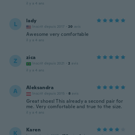
il y a 4 ans
lady
L
Inscrit depuis 2017
·
20
avis
Awesome very comfortable
il y a 4 ans
zica
Z
Inscrit depuis 2021
·
2
avis
il y a 4 ans
Aleksandra
A
Inscrit depuis 2015
·
8
avis
Great shoes! This already a second pair for
me. Very comfortable and true to the size.
il y a 4 ans
Karen
K