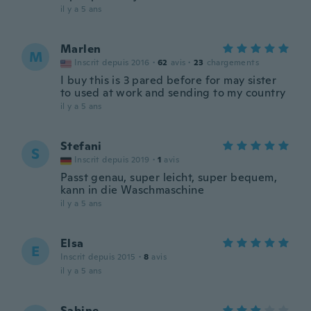
il y a 5 ans
Marlen
M
Inscrit depuis 2016
·
62
avis
·
23
chargements
I buy this is 3 pared before for may sister
to used at work and sending to my country
il y a 5 ans
Stefani
S
Inscrit depuis 2019
·
1
avis
Passt genau, super leicht, super bequem,
kann in die Waschmaschine
il y a 5 ans
Elsa
E
Inscrit depuis 2015
·
8
avis
il y a 5 ans
Sabine