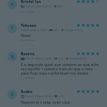
Kristal lyn
K
Inscrit depuis 2022
·
8
avis
il y a 3 ans
Tahseen
T
Inscrit depuis 2017
·
64
avis
·
5
chargements
Good
il y a 3 ans
Beatriz
B
Inscrit depuis 2018
·
21
avis
·
4
chargements
É o segundo igual que comprei so que esta
vez escolhi 1 numero mais do que o meu
para ficar mais confortável nos dedos .
il y a 4 ans
Szabo
S
Inscrit depuis 2018
·
18
avis
Nagyon jó s szép nyári cipő