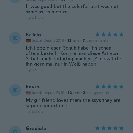
It was good but the colorful part was not
same as its picture.
il y a 3 ans
Katrin
K
Inscrit depuis 2018
·
92
avis
·
7
chargements
Ich liebe diesen Schuh habe ihn schon
öfters bestellt. Könnte man diese Art von
Schuh auch einfarbig machen ,? Ich würde
ihn gern mal nur in Weiß haben .
il y a 3 ans
Kevin
K
Inscrit depuis 2020
·
32
avis
·
2
chargements
My girlfriend loves them she says they are
super comfortable.
il y a 3 ans
Graciela
G