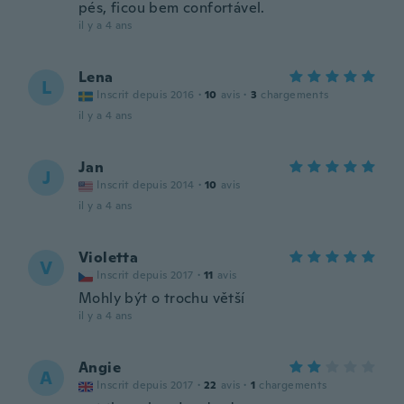
pés, ficou bem confortável.
il y a 4 ans
Lena
L
Inscrit depuis 2016
·
10
avis
·
3
chargements
il y a 4 ans
Jan
J
Inscrit depuis 2014
·
10
avis
il y a 4 ans
Violetta
V
Inscrit depuis 2017
·
11
avis
Mohly být o trochu větší
il y a 4 ans
Angie
A
Inscrit depuis 2017
·
22
avis
·
1
chargements