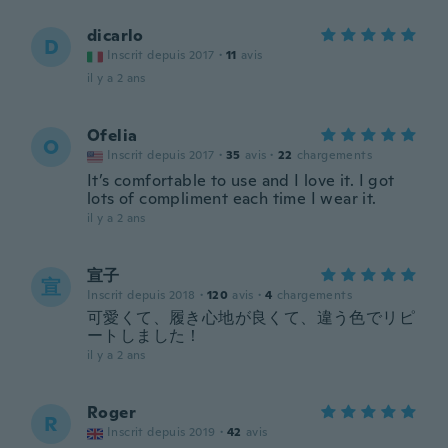
dicarlo
D
Inscrit depuis 2017
·
11
avis
il y a 2 ans
Ofelia
O
Inscrit depuis 2017
·
35
avis
·
22
chargements
It’s comfortable to use and I love it. I got
lots of compliment each time I wear it.
il y a 2 ans
宣子
宣
Inscrit depuis 2018
·
120
avis
·
4
chargements
可愛くて、履き心地が良くて、違う色でリピ
ートしました！
il y a 2 ans
Roger
R
Inscrit depuis 2019
·
42
avis