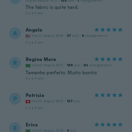
Inscrit depuis 2017
·
158
avis
·
1
chargements
The fabric is quite hard.
il y a 4 ans
Angela
A
Inscrit depuis 2018
·
37
avis
·
6
chargements
il y a 4 ans
Regina Mara
R
Inscrit depuis 2015
·
168
avis
·
82
chargements
Tamanho perfeito. Muito bonito
il y a 4 ans
Patricia
P
Inscrit depuis 2015
·
157
avis
il y a 4 ans
Erica
E
Inscrit depuis 2019
·
4
avis