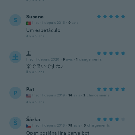
Susana
S
Inscrit depuis 2016
·
9
avis
Um espetáculo
il y a 5 ans
圭
圭
Inscrit depuis 2020
·
9
avis
·
1
chargements
楽で良いですね♪
il y a 5 ans
Pat
P
Inscrit depuis 2019
·
14
avis
·
2
chargements
il y a 5 ans
Šárka
Š
Inscrit depuis 2018
·
79
avis
·
3
chargements
Opet poslána jina barva bot