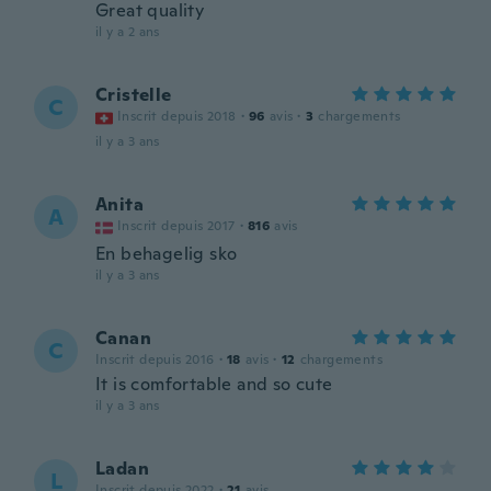
Great quality
il y a 2 ans
Cristelle
C
Inscrit depuis 2018
·
96
avis
·
3
chargements
il y a 3 ans
Anita
A
Inscrit depuis 2017
·
816
avis
En behagelig sko
il y a 3 ans
Canan
C
Inscrit depuis 2016
·
18
avis
·
12
chargements
It is comfortable and so cute
il y a 3 ans
Ladan
L
Inscrit depuis 2022
·
21
avis