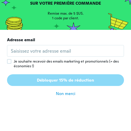
SUR VOTRE PREMIÈRE COMMANDE
Virginie
V
Remise max. de 5 $US.
Inscrit depuis 2017
·
104
avis
·
4
chargements
1 code par client.
il y a 5 ans
Lopes De Sousa
Adresse email
L
Inscrit depuis 2015
·
12
avis
·
1
chargements
Muito bom mesmo recomendo
il y a 5 ans
Je souhaite recevoir des emails marketing et promotionnels (= des
économies !)
Malisa
M
Débloquer 15% de réduction
Inscrit depuis 2015
·
14
avis
il y a 5 ans
Non merci
Mariluz
M
Inscrit depuis 2016
·
467
avis
·
325
chargements
Muy satisfecha. Son muy comodos
il y a 5 ans