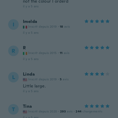
not the colour I orderd
il y a 5 ans
Imelda
I
Inscrit depuis 2019
·
18
avis
il y a 5 ans
R
R
Inscrit depuis 2015
·
11
avis
il y a 5 ans
Linda
L
Inscrit depuis 2019
·
5
avis
Little large.
il y a 5 ans
Tina
T
Inscrit depuis 2020
·
293
avis
·
244
chargements
il y a 5 ans