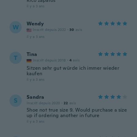
Rico zapatos
il y a 3 ans
Wendy
W
Inscrit depuis 2022
·
30
avis
il y a 3 ans
Tina
T
Inscrit depuis 2018
·
4
avis
Sitzen sehr gut würde ich immer wieder
kaufen
il y a 3 ans
Sandra
S
Inscrit depuis 2020
·
22
avis
Shoe not true size 9. Would purchase a size
up if ordering another in future
il y a 3 ans