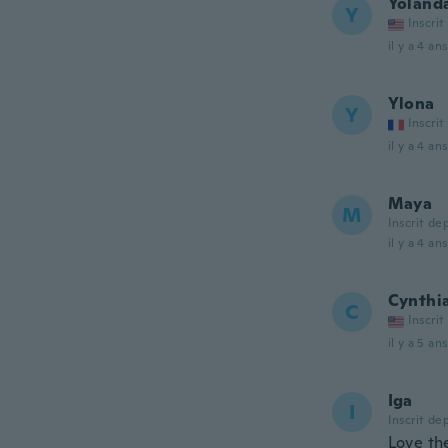
Yoland
Y
Inscrit
il y a 4 ans
Ylona
Y
Inscrit
il y a 4 ans
Maya
M
Inscrit de
il y a 4 ans
Cynthi
C
Inscrit
il y a 5 ans
Iga
I
Inscrit de
Love t