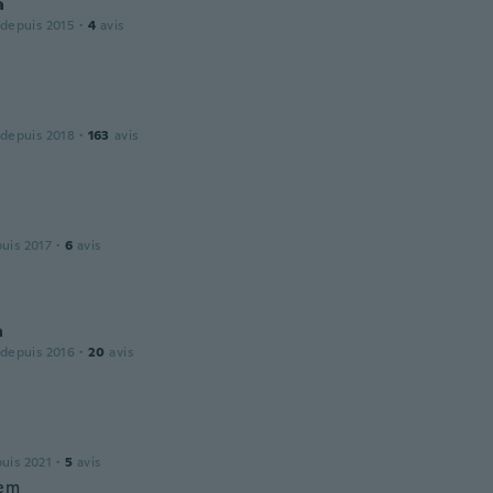
a
 depuis 2015
·
4
avis
 depuis 2018
·
163
avis
puis 2017
·
6
avis
a
 depuis 2016
·
20
avis
puis 2021
·
5
avis
hem