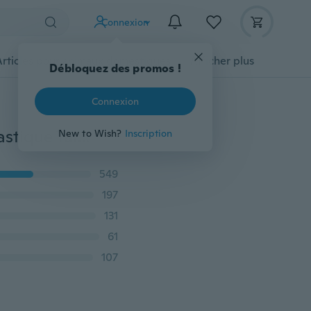
Connexion
Articles pour animaux domestiques
Afficher plus
Débloquez des promos !
Connexion
Nouveau Plus La Taille Femmes Mode Sexy Slim Fit Élastique Taille Haute Crayon Pantalon Rayé Couture Casual Sports Running Yoga Long Pantalon Pantalon
New to Wish?
Inscription
549
197
131
61
107