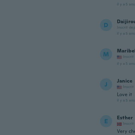
il y a 5 ans
Daijiro
D
Inscrit de
il y a 5 ans
Maribe
M
Inscrit
il y a 5 ans
Janice
J
Inscrit
Love it
il y a 5 ans
Esther
E
Inscrit
Very ch