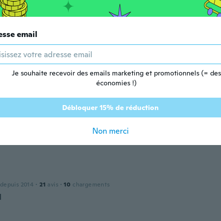
puis 2020
·
6
avis
esse email
Je souhaite recevoir des emails marketing et promotionnels (= des
 depuis 2020
·
6
avis
économies !)
Débloquer 15% de réduction
 depuis 2019
·
12
avis
·
1
chargements
Non merci
. Material feels good. I am very pleased with my order.
a
 depuis 2014
·
21
avis
·
10
chargements
l