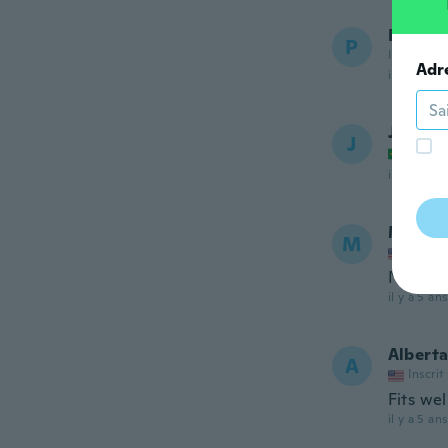
Paz
P
Inscrit de
Adr
il y a 5 ans
Jailson
J
Inscrit
il y a 5 ans
Muriel
M
Inscrit
Nice fit
il y a 5 ans
Albert
A
Inscrit
Fits wel
il y a 5 ans