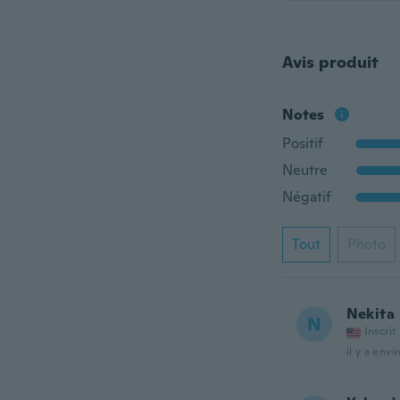
Avis produit
Notes
Positif
Neutre
Négatif
Tout
Photo
Nekita
N
Inscrit
il y a envi