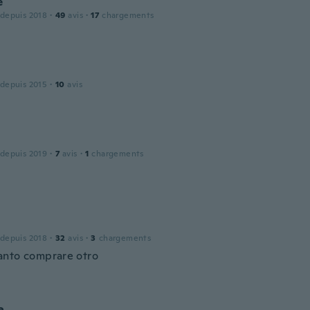
e
 depuis 2018
·
49
avis
·
17
chargements
 depuis 2015
·
10
avis
 depuis 2019
·
7
avis
·
1
chargements
 depuis 2018
·
32
avis
·
3
chargements
nto comprare otro
a