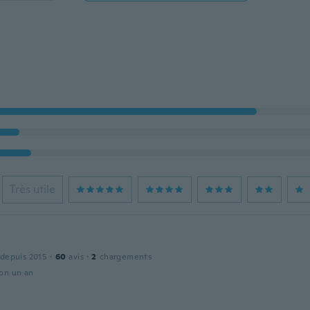
Très utile
 depuis 2015
·
60
avis
·
2
chargements
ron un an