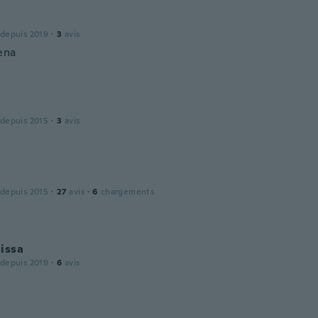
 depuis 2019
·
3
avis
ena
 depuis 2015
·
3
avis
 depuis 2015
·
27
avis
·
6
chargements
issa
 depuis 2019
·
6
avis