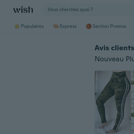
Jump to section
Populaires
Express
Section Promos
Avis client