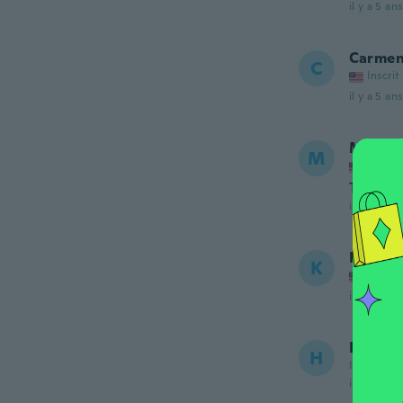
il y a 5 ans
Carme
C
Inscrit
il y a 5 ans
Marsel
M
Inscrit
They ar
il y a 5 ans
Kerry
K
Inscrit
il y a 5 ans
Hernan
H
Inscrit de
il y a 5 ans