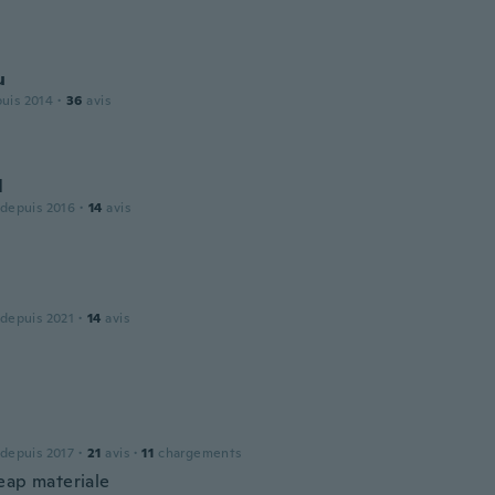
u
puis 2014
·
36
avis
l
 depuis 2016
·
14
avis
 depuis 2021
·
14
avis
 depuis 2017
·
21
avis
·
11
chargements
eap materiale