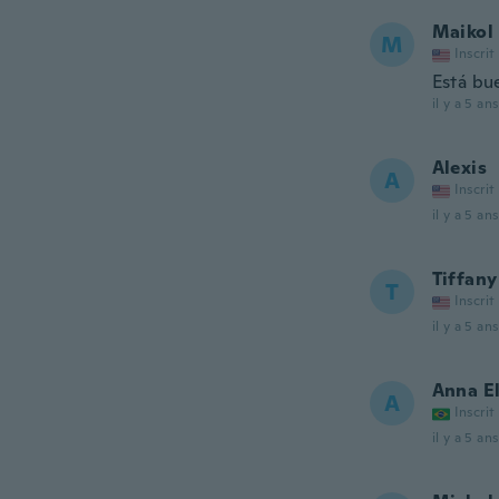
Maikol
M
Inscrit
Está bu
il y a 5 ans
Alexis
A
Inscrit
il y a 5 ans
Tiffany
T
Inscrit
il y a 5 ans
Anna El
A
Inscrit
il y a 5 ans