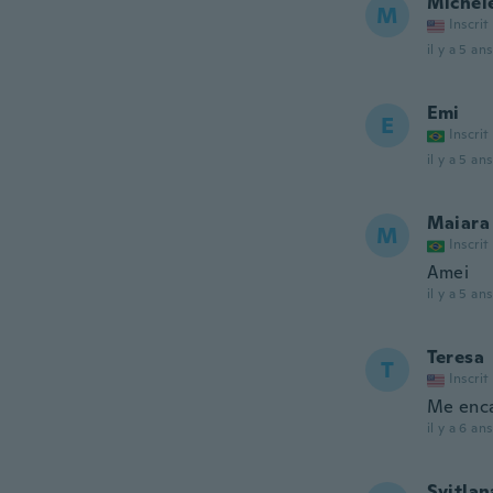
Michel
M
Inscrit
il y a 5 ans
Emi
E
Inscrit
il y a 5 ans
Maiara
M
Inscrit
Amei
il y a 5 ans
Teresa
T
Inscrit
Me enca
il y a 6 ans
Svitlan