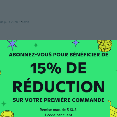
n
 depuis 2020
·
1
avis
 depuis 2020
·
35
avis
e more like shorts than pants
15% DE
RÉDUCTION
 depuis 2017
·
8
avis
SUR VOTRE PREMIÈRE COMMANDE
puis 2017
·
28
avis
·
3
chargements
Remise max. de 5 $US.
1 code par client.