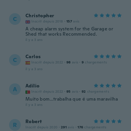
Christopher
C
Inscrit depuis 2018
·
157
avis
A cheap alarm system for the Garage or
Shed that works Recommended.
il y a 3 ans
Carlos
C
Inscrit depuis 2022
·
98
avis
·
9
chargements
il y a 3 ans
Adílio
A
Inscrit depuis 2022
·
95
avis
·
92
chargements
Muito bom...trabalha que é uma maravilha
il y a 3 ans
Robert
R
Inscrit depuis 2020
·
291
avis
·
176
chargements