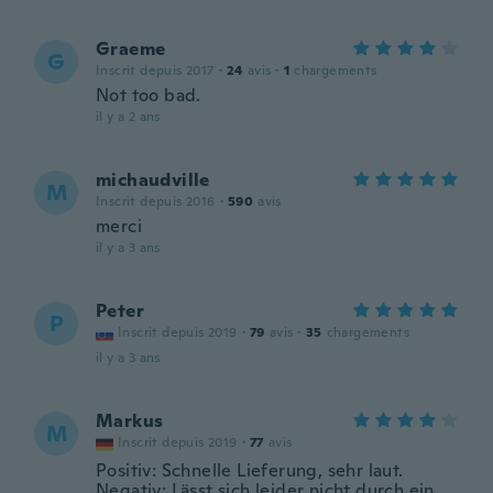
Graeme
G
Inscrit depuis 2017
·
24
avis
·
1
chargements
Not too bad.
il y a 2 ans
michaudville
M
Inscrit depuis 2016
·
590
avis
merci
il y a 3 ans
Peter
P
Inscrit depuis 2019
·
79
avis
·
35
chargements
il y a 3 ans
Markus
M
Inscrit depuis 2019
·
77
avis
Positiv: Schnelle Lieferung, sehr laut.
Negativ: Lässt sich leider nicht durch ein