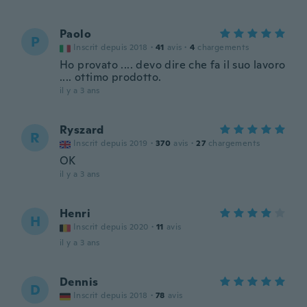
Paolo
P
Inscrit depuis 2018
·
41
avis
·
4
chargements
Ho provato .... devo dire che fa il suo lavoro
.... ottimo prodotto.
il y a 3 ans
Ryszard
R
Inscrit depuis 2019
·
370
avis
·
27
chargements
OK
il y a 3 ans
Henri
H
Inscrit depuis 2020
·
11
avis
il y a 3 ans
Dennis
D
Inscrit depuis 2018
·
78
avis