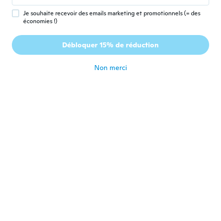
il y a 3 ans
Je souhaite recevoir des emails marketing et promotionnels (= des
économies !)
Micheal
M
Débloquer 15% de réduction
Inscrit depuis 2017
·
73
avis
il y a 3 ans
Non merci
Willi
W
Inscrit depuis 2018
·
682
avis
·
550
chargements
Erfüllt seinen Zweck, man muss sich mit der
Funktionsweise vertraut machen! Batterien
waren in den Handsendern drin. 👍
il y a 3 ans
A jalil
A
Inscrit depuis 2021
·
394
avis
il y a 3 ans
FRUMUZACHE
F