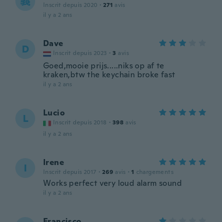
義
Inscrit depuis 2020
·
271
avis
il y a 2 ans
Dave
D
Inscrit depuis 2023
·
3
avis
Goed,mooie prijs.....niks op af te
kraken,btw the keychain broke fast
il y a 2 ans
Lucio
L
Inscrit depuis 2018
·
398
avis
il y a 2 ans
Irene
I
Inscrit depuis 2017
·
269
avis
·
1
chargements
Works perfect very loud alarm sound
il y a 2 ans
Francisco