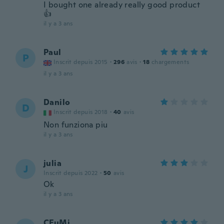
I bought one already really good product
👍
il y a 3 ans
Paul
P
Inscrit depuis 2015
·
296
avis
·
18
chargements
il y a 3 ans
Danilo
D
Inscrit depuis 2018
·
40
avis
Non funziona piu
il y a 3 ans
julia
J
Inscrit depuis 2022
·
50
avis
Ok
il y a 3 ans
CFuMi