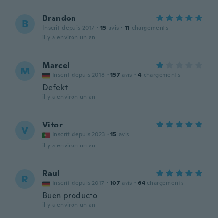
Brandon
B
Inscrit depuis 2017
·
15
avis
·
11
chargements
il y a environ un an
Marcel
M
Inscrit depuis 2018
·
157
avis
·
4
chargements
Defekt
il y a environ un an
Vitor
V
Inscrit depuis 2023
·
15
avis
il y a environ un an
Raul
R
Inscrit depuis 2017
·
107
avis
·
64
chargements
Buen producto
il y a environ un an