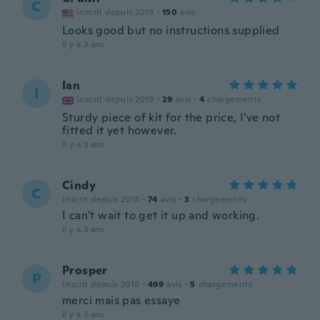
C
Inscrit depuis 2019
·
150
avis
Looks good but no instructions supplied
il y a 3 ans
Ian
I
Inscrit depuis 2019
·
29
avis
·
4
chargements
Sturdy piece of kit for the price, I've not
fitted it yet however.
il y a 3 ans
Cindy
C
Inscrit depuis 2018
·
74
avis
·
3
chargements
I can't wait to get it up and working.
il y a 3 ans
Prosper
P
Inscrit depuis 2016
·
499
avis
·
5
chargements
merci mais pas essaye
il y a 3 ans