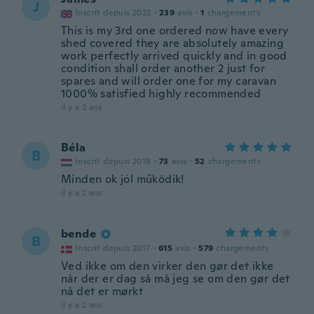
J
Inscrit depuis 2022
·
239
avis
·
1
chargements
This is my 3rd one ordered now have every
shed covered they are absolutely amazing
work perfectly arrived quickly and in good
condition shall order another 2 just for
spares and will order one for my caravan
1000% satisfied highly recommended
il y a 2 ans
Béla
B
Inscrit depuis 2018
·
73
avis
·
52
chargements
Minden ok jól működik!
il y a 2 ans
bende
B
Inscrit depuis 2017
·
615
avis
·
579
chargements
Ved ikke om den virker den gør det ikke
når der er dag så må jeg se om den gør det
nå det er mørkt
il y a 2 ans