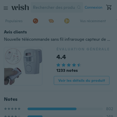
Connexion
Populaires
Vus récemment
Avis clients
Nouvelle télécommande sans fil infrarouge capteur de mouvement alarme sécurité système domestique AP blanc
ÉVALUATION GÉNÉRALE
4.4
1233 notes
Voir les détails du produit
Notes
802
249