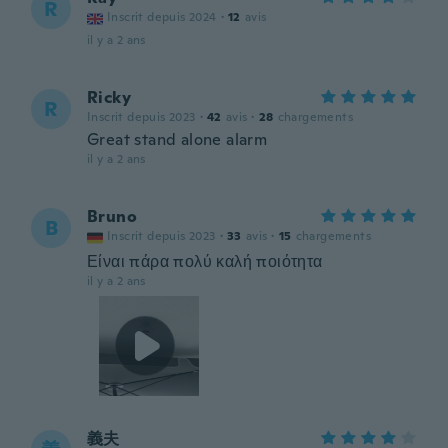
R
Inscrit depuis 2024
·
12
avis
il y a 2 ans
Ricky
R
Inscrit depuis 2023
·
42
avis
·
28
chargements
Great stand alone alarm
il y a 2 ans
Bruno
B
Inscrit depuis 2023
·
33
avis
·
15
chargements
Είναι πάρα πολύ καλή ποιότητα
il y a 2 ans
義夫