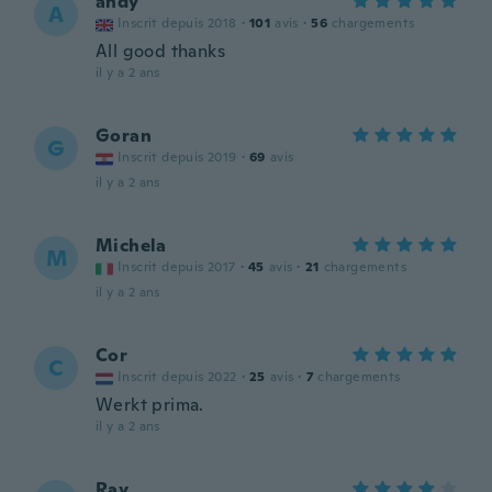
andy
A
Inscrit depuis 2018
·
101
avis
·
56
chargements
All good thanks
il y a 2 ans
Goran
G
Inscrit depuis 2019
·
69
avis
il y a 2 ans
Michela
M
Inscrit depuis 2017
·
45
avis
·
21
chargements
il y a 2 ans
Cor
C
Inscrit depuis 2022
·
25
avis
·
7
chargements
Werkt prima.
il y a 2 ans
Ray