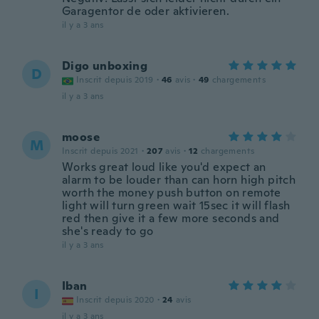
Garagentor de oder aktivieren.
il y a 3 ans
Digo unboxing
D
Inscrit depuis 2019
·
46
avis
·
49
chargements
il y a 3 ans
moose
M
Inscrit depuis 2021
·
207
avis
·
12
chargements
Works great loud like you'd expect an
alarm to be louder than can horn high pitch
worth the money push button on remote
light will turn green wait 15sec it will flash
red then give it a few more seconds and
she's ready to go
il y a 3 ans
Iban
I
Inscrit depuis 2020
·
24
avis
il y a 3 ans