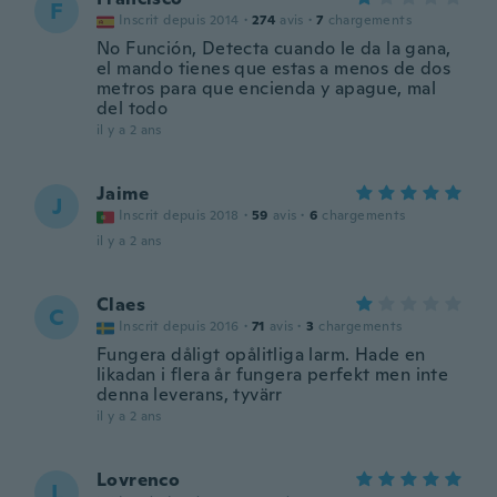
F
Inscrit depuis 2014
·
274
avis
·
7
chargements
No Función, Detecta cuando le da la gana,
el mando tienes que estas a menos de dos
metros para que encienda y apague, mal
del todo
il y a 2 ans
Jaime
J
Inscrit depuis 2018
·
59
avis
·
6
chargements
il y a 2 ans
Claes
C
Inscrit depuis 2016
·
71
avis
·
3
chargements
Fungera dåligt opålitliga larm. Hade en
likadan i flera år fungera perfekt men inte
denna leverans, tyvärr
il y a 2 ans
Lovrenco
L