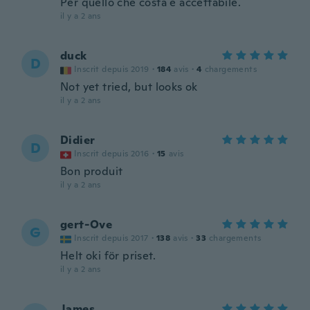
Per quello che costa è accettabile.
il y a 2 ans
duck
D
Inscrit depuis 2019
·
184
avis
·
4
chargements
Not yet tried, but looks ok
il y a 2 ans
Didier
D
Inscrit depuis 2016
·
15
avis
Bon produit
il y a 2 ans
gert-Ove
G
Inscrit depuis 2017
·
138
avis
·
33
chargements
Helt oki för priset.
il y a 2 ans
James