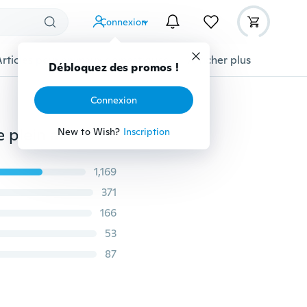
Connexion
Articles pour animaux domestiques
Afficher plus
Débloquez des promos !
Connexion
Hommes T-shirts de fitness à séchage rapide Sport de plein air Course à pied Escalade Manches courtes Chemise de couleur unie Collants Tops de musculation Hommes Sous la peau Muscle Gym Train T-shirt de compression
New to Wish?
Inscription
1,169
371
166
53
87