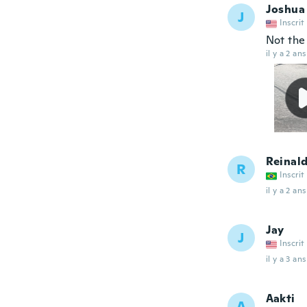
Joshua
J
Inscrit
Not the 
il y a 2 ans
Reinal
R
Inscrit
il y a 2 ans
Jay
J
Inscrit
il y a 3 ans
Aakti
A