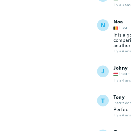
il y a 3 ans
Noa
N
Inscrit
It is a 
compari
another 
il y a 4 ans
Johny
J
Inscrit
il y a 4 ans
Tony
T
Inscrit de
Perfect
il y a 4 ans