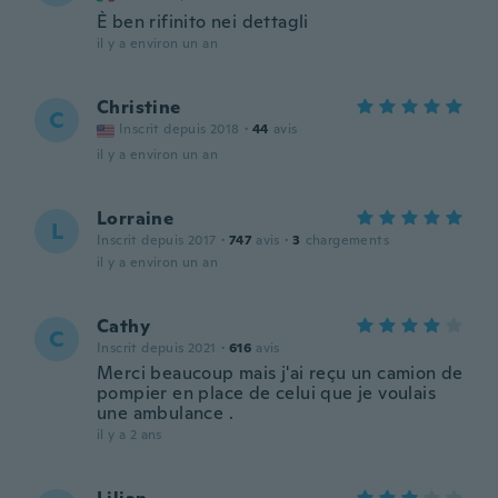
È ben rifinito nei dettagli
il y a environ un an
Christine
C
Inscrit depuis 2018
·
44
avis
il y a environ un an
Lorraine
L
Inscrit depuis 2017
·
747
avis
·
3
chargements
il y a environ un an
Cathy
C
Inscrit depuis 2021
·
616
avis
Merci beaucoup mais j'ai reçu un camion de
pompier en place de celui que je voulais
une ambulance .
il y a 2 ans