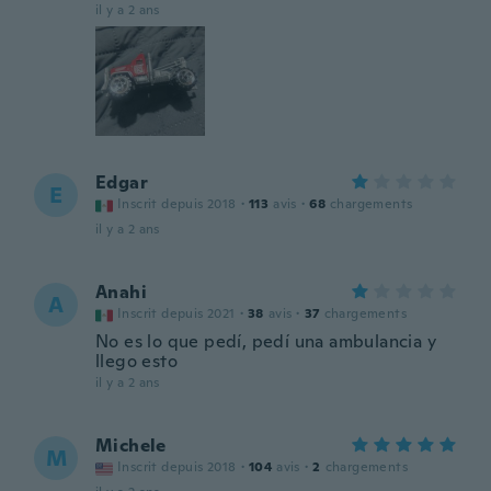
il y a 2 ans
Edgar
E
Inscrit depuis 2018
·
113
avis
·
68
chargements
il y a 2 ans
Anahi
A
Inscrit depuis 2021
·
38
avis
·
37
chargements
No es lo que pedí, pedí una ambulancia y
llego esto
il y a 2 ans
Michele
M
Inscrit depuis 2018
·
104
avis
·
2
chargements