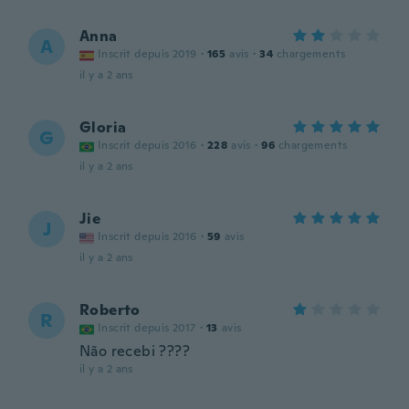
Anna
A
Inscrit depuis 2019
·
165
avis
·
34
chargements
il y a 2 ans
Gloria
G
Inscrit depuis 2016
·
228
avis
·
96
chargements
il y a 2 ans
Jie
J
Inscrit depuis 2016
·
59
avis
il y a 2 ans
Roberto
R
Inscrit depuis 2017
·
13
avis
Não recebi ????
il y a 2 ans