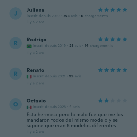
Juliana
J
Inscrit depuis 2019
·
753
avis
·
6
chargements
il y a 2 ans
Rodrigo
R
Inscrit depuis 2019
·
21
avis
·
14
chargements
il y a 2 ans
Renato
R
Inscrit depuis 2021
·
95
avis
il y a 2 ans
Octavio
O
Inscrit depuis 2023
·
4
avis
Esta hermoso pero lo malo fue que me los
mandaron todos del mismo modelo y se
supone que eran 6 modelos diferentes
il y a 2 ans