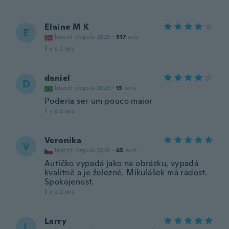
Elaine M K
E
Inscrit depuis 2023
·
317
avis
il y a 2 ans
daniel
D
Inscrit depuis 2023
·
13
avis
Poderia ser um pouco maior
il y a 2 ans
Veronika
V
Inscrit depuis 2018
·
65
avis
Autíčko vypadá jako na obrázku, vypadá
kvalitně a je železné. Mikulášek má radost.
Spokojenost.
il y a 2 ans
Larry
L