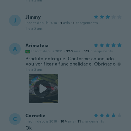
il y a 2 ans
Jimmy
J
Inscrit depuis 2018
·
1
avis
·
1
chargements
il y a 2 ans
Arimateia
A
Inscrit depuis 2021
·
320
avis
·
312
chargements
Produto entregue. Conforme anunciado.
Vou verificar a funcionalidade. Obrigado ☺️
il y a 2 ans
Cornelia
C
Inscrit depuis 2018
·
104
avis
·
11
chargements
Ok