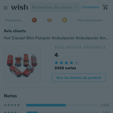
Connexion
Populaires
Vus récemment
Avis clients
Hot Diecast Mini Pompier Ambulancier Ambulancier Ambulancier Camion de pompier Véhicules de Camionnette Modèle Classique Jouet Classique pour Enfants Cadeau de Noël pour Enfants
ÉVALUATION GÉNÉRALE
4
3456 notes
Voir les détails du produit
Notes
1,924
549