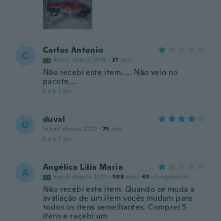
Carlos Antonio
C
Inscrit depuis 2018
·
27
avis
Não recebi este item..... Não veio no
pacote....
il y a 2 ans
duval
D
Inscrit depuis 2020
·
75
avis
il y a 2 ans
Angélica Lilia Maria
A
Inscrit depuis 2020
·
508
avis
·
69
chargements
Não recebi este item. Quando se muda a
avaliação de um item vocês mudam para
todos os itens semelhantes. Comprei 5
itens e recebi um