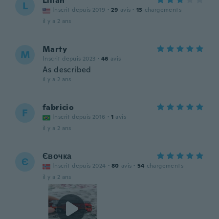
Lilian
L
Inscrit depuis 2019
·
29
avis
·
13
chargements
il y a 2 ans
Marty
M
Inscrit depuis 2023
·
46
avis
As described
il y a 2 ans
fabricio
F
Inscrit depuis 2016
·
1
avis
il y a 2 ans
Євочка
Є
Inscrit depuis 2024
·
80
avis
·
54
chargements
il y a 2 ans