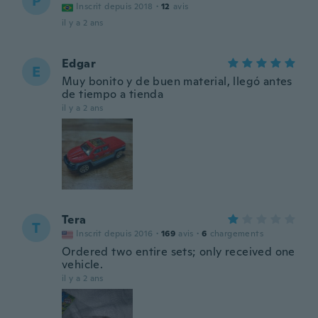
P
Inscrit depuis 2018
·
12
avis
il y a 2 ans
Edgar
E
Muy bonito y de buen material, llegó antes
de tiempo a tienda
il y a 2 ans
Tera
T
Inscrit depuis 2016
·
169
avis
·
6
chargements
Ordered two entire sets; only received one
vehicle.
il y a 2 ans