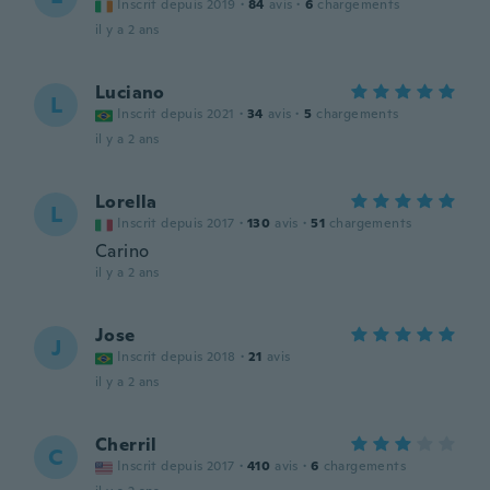
Inscrit depuis 2019
·
84
avis
·
6
chargements
il y a 2 ans
Luciano
L
Inscrit depuis 2021
·
34
avis
·
5
chargements
il y a 2 ans
Lorella
L
Inscrit depuis 2017
·
130
avis
·
51
chargements
Carino
il y a 2 ans
Jose
J
Inscrit depuis 2018
·
21
avis
il y a 2 ans
Cherril
C
Inscrit depuis 2017
·
410
avis
·
6
chargements