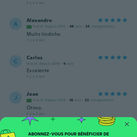
il y a 2 ans
Alexandro
A
Inscrit depuis 2015
·
48
avis
·
25
chargements
Muito lindinho
il y a 2 ans
Carlos
C
Inscrit depuis 2019
·
4
avis
Excelente
il y a 2 ans
Joao
J
Inscrit depuis 2018
·
16
avis
·
22
chargements
Ótimo.
il y a 2 ans
Roberto
R