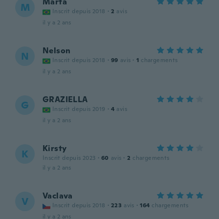
Marta
M
Inscrit depuis 2018
·
2
avis
il y a 2 ans
Nelson
N
Inscrit depuis 2018
·
99
avis
·
1
chargements
il y a 2 ans
GRAZIELLA
G
Inscrit depuis 2019
·
4
avis
il y a 2 ans
Kirsty
K
Inscrit depuis 2023
·
60
avis
·
2
chargements
il y a 2 ans
Vaclava
V
Inscrit depuis 2018
·
223
avis
·
164
chargements
il y a 2 ans