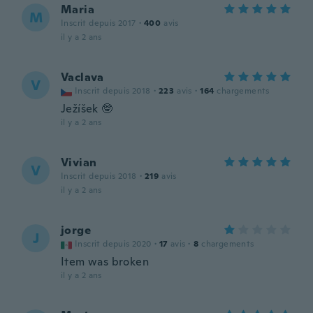
Maria
M
Inscrit depuis 2017
·
400
avis
il y a 2 ans
Vaclava
V
Inscrit depuis 2018
·
223
avis
·
164
chargements
Ježíšek 🤓
il y a 2 ans
Vivian
V
Inscrit depuis 2018
·
219
avis
il y a 2 ans
jorge
J
Inscrit depuis 2020
·
17
avis
·
8
chargements
Item was broken
il y a 2 ans