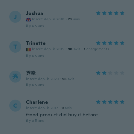
Joshua
J
Inscrit depuis 2018
·
73
avis
il y a 5 ans
Trinette
T
Inscrit depuis 2015
·
90
avis
·
1
chargements
il y a 5 ans
秀幸
秀
Inscrit depuis 2020
·
96
avis
il y a 5 ans
Charlene
C
Inscrit depuis 2017
·
9
avis
Good product did buy it before
il y a 5 ans