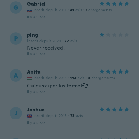
Gabriel
G
Inscrit depuis 2017
·
41
avis
·
1
chargements
il y a 5 ans
plng
P
Inscrit depuis 2020
·
22
avis
Never received!
il y a 5 ans
Anita
A
Inscrit depuis 2017
·
143
avis
·
9
chargements
Csúcs szuper kis termék🥰
il y a 5 ans
Joshua
J
Inscrit depuis 2018
·
73
avis
il y a 5 ans