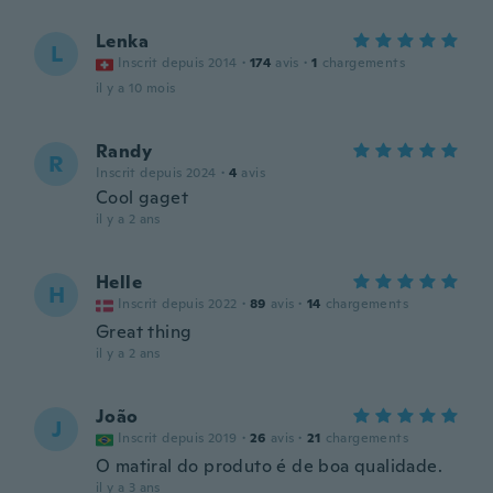
Lenka
L
Inscrit depuis 2014
·
174
avis
·
1
chargements
il y a 10 mois
Randy
R
Inscrit depuis 2024
·
4
avis
Cool gaget
il y a 2 ans
Helle
H
Inscrit depuis 2022
·
89
avis
·
14
chargements
Great thing
il y a 2 ans
João
J
Inscrit depuis 2019
·
26
avis
·
21
chargements
O matiral do produto é de boa qualidade.
il y a 3 ans