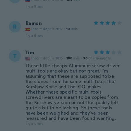
il y a 5 ans
Ramon
R
Inscrit depuis 2017
·
10
avis
il y a 5 ans
Tim
T
Inscrit depuis 2015
·
188
avis
·
36
chargements
These little cheapy Aluminum screw driver
multi tools are okay but not great. I'm
assuming that these are supposed to be
the clones from the same multi tools that
Kershaw Knife and Tool CO. makes.
Whether these specific multi tools
screwdrivers are meant to be copies from
the Kershaw version or not the quality left
quite a bit to be lacking. So these tools
have been weighed and they've been
measured and have been found wanting.
il y a 5 ans