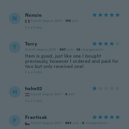
Nunzio
N
Inscrit depuis 2015
·
110
avis
il y a 3 ans
Terry
T
Inscrit depuis 2015
·
547
avis
·
10
chargements
Item is good, just like one I bought
previously, however I ordered and paid for
two but only received one!
il y a 3 ans
haha02
H
Inscrit depuis 2017
·
4
avis
il y a 3 ans
Frantisek
F
Inscrit depuis 2017
·
493
avis
·
9
chargements