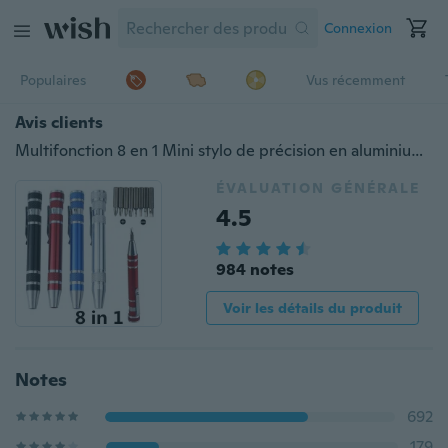
Connexion
Populaires
Vus récemment
Avis clients
Multifonction 8 en 1 Mini stylo de précision en aluminium Tournevis Tournevis Set Kit d'outils de réparation pour téléphone portable Ensemble d'outils à main
ÉVALUATION GÉNÉRALE
4.5
984 notes
Voir les détails du produit
Notes
692
179