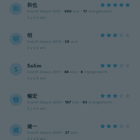
和也
和
Inscrit depuis 2021
·
380
avis
·
17
chargements
il y a 5 ans
明
明
Inscrit depuis 2019
·
20
avis
il y a 5 ans
Salim
S
Inscrit depuis 2017
·
84
avis
·
8
chargements
il y a 5 ans
暢宏
暢
Inscrit depuis 2020
·
197
avis
·
93
chargements
il y a 5 ans
健一
健
Inscrit depuis 2020
·
27
avis
il y a 5 ans