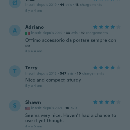
선
Inscrit depuis 2019
·
44
avis
·
18
chargements
il y a 4 ans
Adriano
A
Inscrit depuis 2019
·
33
avis
·
19
chargements
Ottimo accessorio da portare sempre con
se
il y a 4 ans
Terry
T
Inscrit depuis 2015
·
547
avis
·
10
chargements
Nice and compact, sturdy
il y a 4 ans
Shawn
S
Inscrit depuis 2021
·
10
avis
Seems very nice. Haven’t had a chance to
use it yet though.
il y a 5 ans