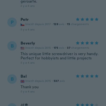
geroarte.
il y a 4 ans
Petr
P
Inscrit depuis 2017
·
129
avis
·
15
chargements
il y a 4 ans
Beverly
B
Inscrit depuis 2015
·
175
avis
·
37
chargements
This unique little screwdriver is very handy.
Perfect for hobbyists and little projects
il y a 4 ans
Bal
B
Inscrit depuis 2015
·
537
avis
Thank you
il y a 4 ans
선호