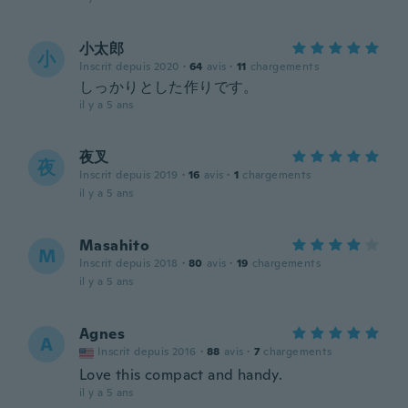
小太郎
小
Inscrit depuis 2020
·
64
avis
·
11
chargements
しっかりとした作りです。
il y a 5 ans
夜叉
夜
Inscrit depuis 2019
·
16
avis
·
1
chargements
il y a 5 ans
Masahito
M
Inscrit depuis 2018
·
80
avis
·
19
chargements
il y a 5 ans
Agnes
A
Inscrit depuis 2016
·
88
avis
·
7
chargements
Love this compact and handy.
il y a 5 ans