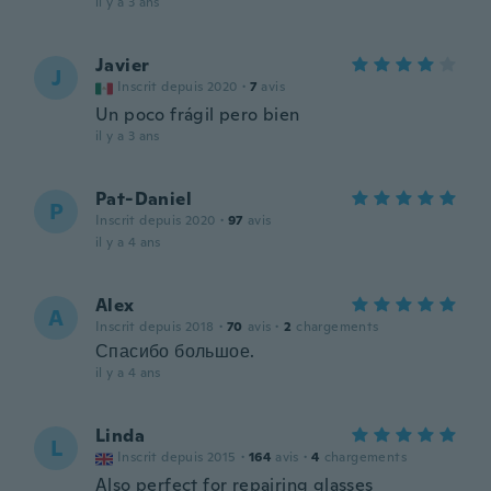
il y a 3 ans
Javier
J
Inscrit depuis 2020
·
7
avis
Un poco frágil pero bien
il y a 3 ans
Pat-Daniel
P
Inscrit depuis 2020
·
97
avis
il y a 4 ans
Alex
A
Inscrit depuis 2018
·
70
avis
·
2
chargements
Спасибо большое.
il y a 4 ans
Linda
L
Inscrit depuis 2015
·
164
avis
·
4
chargements
Also perfect for repairing glasses