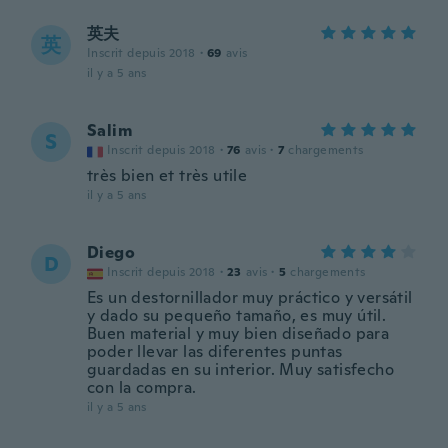
英夫
英
Inscrit depuis 2018
·
69
avis
il y a 5 ans
Salim
S
Inscrit depuis 2018
·
76
avis
·
7
chargements
très bien et très utile
il y a 5 ans
Diego
D
Inscrit depuis 2018
·
23
avis
·
5
chargements
Es un destornillador muy práctico y versátil
y dado su pequeño tamaño, es muy útil.
Buen material y muy bien diseñado para
poder llevar las diferentes puntas
guardadas en su interior. Muy satisfecho
con la compra.
il y a 5 ans