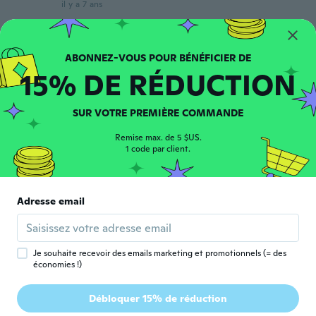
il y a 7 ans
Roberto
R
Inscrit depuis 2017
·
48
avis
·
6
chargements
15% DE RÉDUCTION
il y a 7 ans
SUR VOTRE PREMIÈRE COMMANDE
Cristi
C
Inscrit depuis 2016
·
66
avis
Remise max. de 5 $US.
Great quality!
1 code par client.
il y a 7 ans
Kasper
Adresse email
K
Inscrit depuis 2015
·
9
avis
il y a 7 ans
Je souhaite recevoir des emails marketing et promotionnels (= des
économies !)
Gaudencio
G
Inscrit depuis 2018
·
33
avis
·
18
chargements
Débloquer 15% de réduction
Buen material