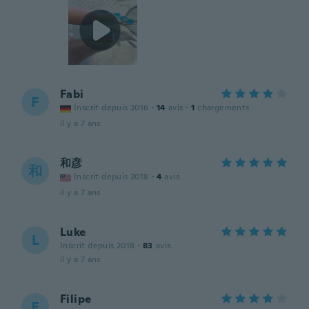
Fabi
F
Inscrit depuis 2016
·
14
avis
·
1
chargements
il y a 7 ans
和彦
和
Inscrit depuis 2018
·
4
avis
il y a 7 ans
Luke
L
Inscrit depuis 2018
·
83
avis
il y a 7 ans
Filipe
F