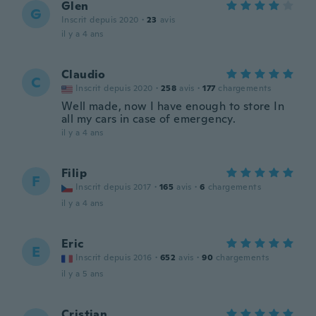
Glen
G
Inscrit depuis 2020
·
23
avis
il y a 4 ans
Claudio
C
Inscrit depuis 2020
·
258
avis
·
177
chargements
Well made, now I have enough to store In
all my cars in case of emergency.
il y a 4 ans
Filip
F
Inscrit depuis 2017
·
165
avis
·
6
chargements
il y a 4 ans
Eric
E
Inscrit depuis 2016
·
652
avis
·
90
chargements
il y a 5 ans
Cristian