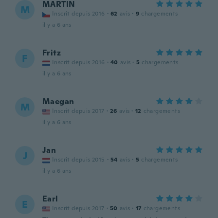
MARTIN
M
Inscrit depuis 2016
·
62
avis
·
9
chargements
il y a 6 ans
Fritz
F
Inscrit depuis 2016
·
40
avis
·
5
chargements
il y a 6 ans
Maegan
M
Inscrit depuis 2017
·
26
avis
·
12
chargements
il y a 6 ans
Jan
J
Inscrit depuis 2015
·
54
avis
·
5
chargements
il y a 6 ans
Earl
E
Inscrit depuis 2017
·
50
avis
·
17
chargements