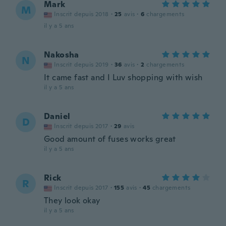
Mark
M
Inscrit depuis 2018
·
25
avis
·
6
chargements
il y a 5 ans
Nakosha
N
Inscrit depuis 2019
·
36
avis
·
2
chargements
It came fast and I Luv shopping with wish
il y a 5 ans
Daniel
D
Inscrit depuis 2017
·
29
avis
Good amount of fuses works great
il y a 5 ans
Rick
R
Inscrit depuis 2017
·
155
avis
·
45
chargements
They look okay
il y a 5 ans