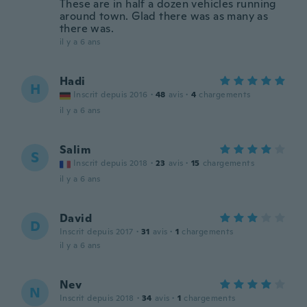
These are in half a dozen vehicles running
around town. Glad there was as many as
there was.
il y a 6 ans
Hadi
H
Inscrit depuis 2016
·
48
avis
·
4
chargements
il y a 6 ans
Salim
S
Inscrit depuis 2018
·
23
avis
·
15
chargements
il y a 6 ans
David
D
Inscrit depuis 2017
·
31
avis
·
1
chargements
il y a 6 ans
Nev
N
Inscrit depuis 2018
·
34
avis
·
1
chargements