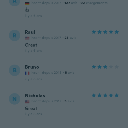
A
Inscrit depuis 2017
·
127
avis
·
92
chargements
👍
il y a 6 ans
Raul
R
Inscrit depuis 2017
·
23
avis
Great
il y a 6 ans
Bruno
B
Inscrit depuis 2018
·
8
avis
il y a 6 ans
Nicholas
N
Inscrit depuis 2017
·
3
avis
Great
il y a 6 ans