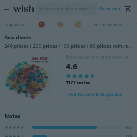
Connexion
Populaires
Vus récemment
Avis clients
240 pièces / 200 pièces / 100 pièces / 60 pièces voiture Mini lame fusibles Kit de fusible d'assortiment automatique 5A 10A 15A 20A 25A 30A
ÉVALUATION GÉNÉRALE
4.6
1177 notes
Voir les détails du produit
Notes
862
183