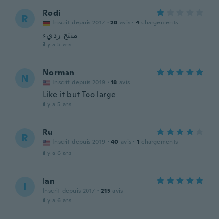
Rodi
R
Inscrit depuis 2017
·
28
avis
·
4
chargements
منتج رديء
il y a 5 ans
Norman
N
Inscrit depuis 2019
·
18
avis
Like it but Too large
il y a 5 ans
Ru
R
Inscrit depuis 2019
·
40
avis
·
1
chargements
il y a 6 ans
Ian
I
Inscrit depuis 2017
·
215
avis
il y a 6 ans