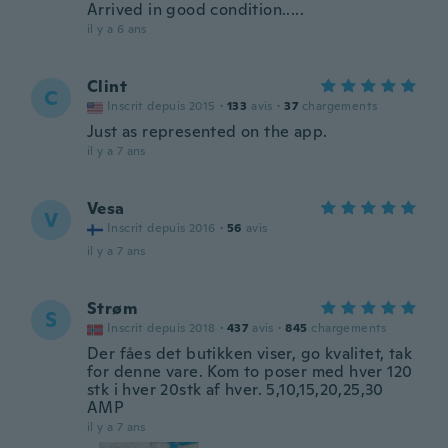
Arrived in good condition.....
il y a 6 ans
Clint
C
Inscrit depuis 2015
·
133
avis
·
37
chargements
Just as represented on the app.
il y a 7 ans
Vesa
V
Inscrit depuis 2016
·
56
avis
il y a 7 ans
Strøm
S
Inscrit depuis 2018
·
437
avis
·
845
chargements
Der fåes det butikken viser, go kvalitet, tak
for denne vare. Kom to poser med hver 120
stk i hver 20stk af hver. 5,10,15,20,25,30
AMP
il y a 7 ans