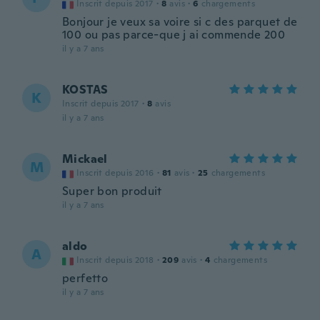
Inscrit depuis 2017
·
8
avis
·
6
chargements
Bonjour je veux sa voire si c des parquet de
100 ou pas parce-que j ai commende 200
il y a 7 ans
KOSTAS
K
Inscrit depuis 2017
·
8
avis
il y a 7 ans
Mickael
M
Inscrit depuis 2016
·
81
avis
·
25
chargements
Super bon produit
il y a 7 ans
aldo
A
Inscrit depuis 2018
·
209
avis
·
4
chargements
perfetto
il y a 7 ans