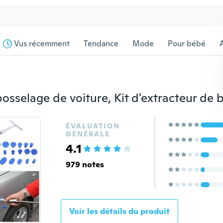
Vus récemment
Tendance
Mode
Pour bébé
s
ÉVALUATION
GÉNÉRALE
4.1
979 notes
Voir les détails du produit