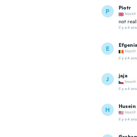
Piotr
P
Inscrit
not rea
il y a 4 ans
Efgeni
E
Inscrit
il y a 4 ans
jaja
J
Inscrit
il y a 4 ans
Husein
H
Inscrit
il y a 4 ans
Graha