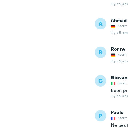
il y a 5 ans
Ahmad
A
Inscrit
il y a 5 ans
Ronny
R
Inscrit
il y a 5 ans
Giovan
G
Inscrit
Buon pr
il y a 5 ans
Paolo
P
Inscrit
Ne peut 