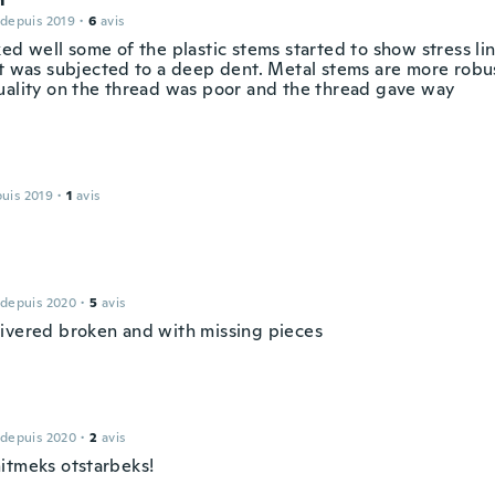
 depuis 2019
·
6
avis
ked well some of the plastic stems started to show stress li
It was subjected to a deep dent. Metal stems are more robu
uality on the thread was poor and the thread gave way
puis 2019
·
1
avis
 depuis 2020
·
5
avis
ivered broken and with missing pieces
 depuis 2020
·
2
avis
itmeks otstarbeks!