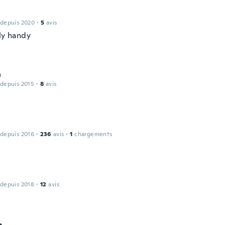
 depuis 2020
·
5
avis
lly handy
a
 depuis 2015
·
8
avis
 depuis 2016
·
236
avis
·
1
chargements
 depuis 2018
·
12
avis
m