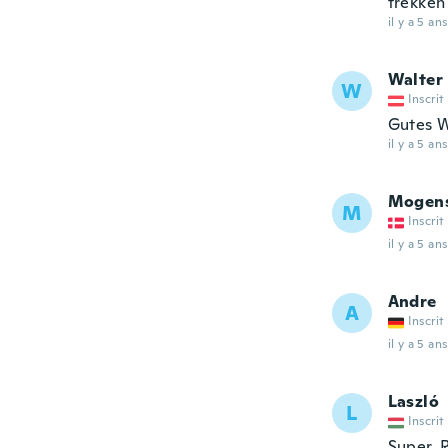
trekken 
il y a 5 ans
Walter
W
Inscrit
Gutes W
il y a 5 ans
Mogen
M
Inscrit
il y a 5 ans
Andre
A
Inscrit
il y a 5 ans
Laszló
L
Inscrit
Super. 