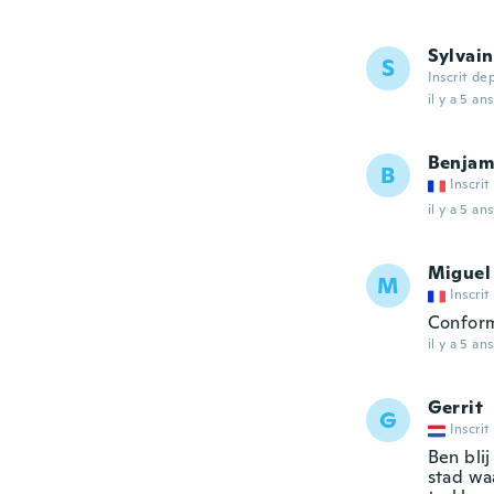
Sylvain
S
Inscrit de
il y a 5 ans
Benjam
B
Inscrit
il y a 5 ans
Miguel
M
Inscrit
Conform
il y a 5 ans
Gerrit
G
Inscrit
Ben blij
stad waa