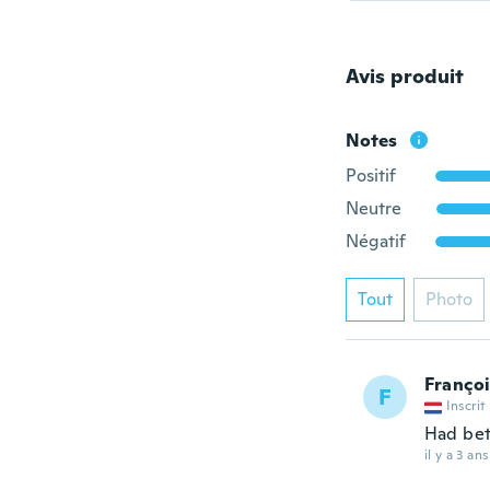
Avis produit
Notes
Positif
Neutre
Négatif
Tout
Photo
Franço
F
Inscrit
Had bet
il y a 3 ans