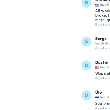
G
Inscrit
All wor
broke. 
metal q
il y a 4 ans
Serge
S
Inscrit de
il y a 4 ans
Dustin
D
Inscrit
Was del
il y a 4 ans
Ülo
Ü
Inscrit
Sobib m
il y a 4 ans