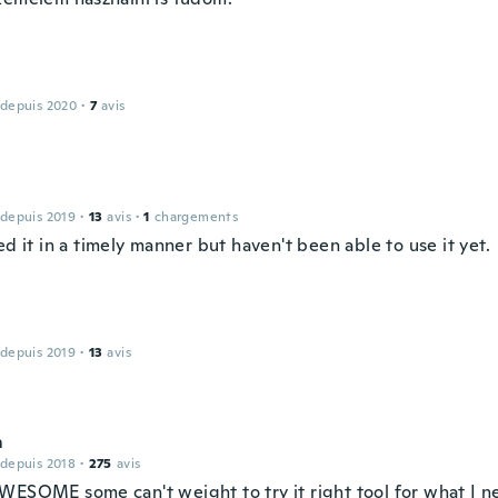
 depuis 2020
·
7
avis
 depuis 2019
·
13
avis
·
1
chargements
ed it in a timely manner but haven't been able to use it yet.
 depuis 2019
·
13
avis
m
 depuis 2018
·
275
avis
WESOME some can't weight to try it right tool for what I n