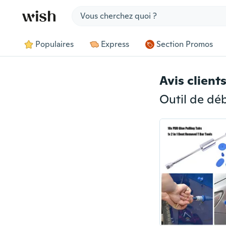
Jump to section
Populaires
Express
Section Promos
Avis client