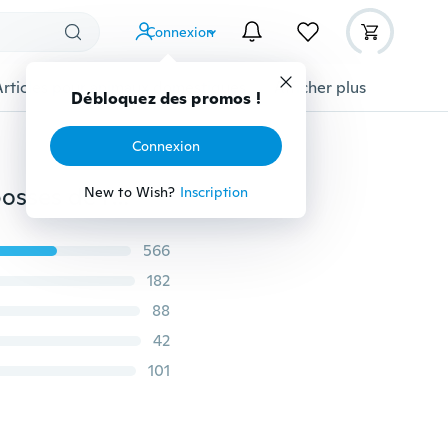
Connexion
Articles pour animaux domestiques
Afficher plus
Débloquez des promos !
Connexion
Outil de débosselage de voiture, Kit d'extracteur de bosses de réparation de bosses sans peinture, outils de marteau coulissant avec 18 onglets bleus épaissis pour le débosselage de carrosserie automobile DIY
New to Wish?
Inscription
566
182
88
42
101