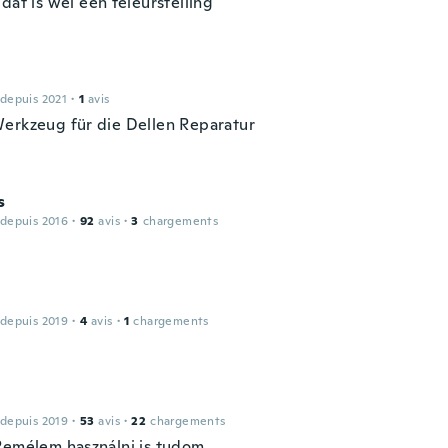
dat is wel een teleurstelling
 depuis 2021
·
1
avis
erkzeug für die Dellen Reparatur
s
 depuis 2016
·
92
avis
·
3
chargements
 depuis 2019
·
4
avis
·
1
chargements
 depuis 2019
·
53
avis
·
22
chargements
Remélem használni is tudom.