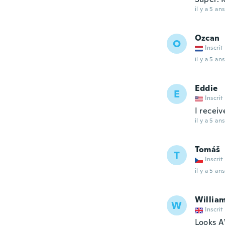
il y a 5 ans
Ozcan
O
Inscrit
il y a 5 ans
Eddie
E
Inscrit
I receiv
il y a 5 ans
Tomáš
T
Inscrit
il y a 5 ans
Willia
W
Inscrit
Looks A