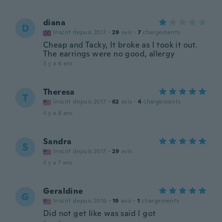
diana
D
Inscrit depuis 2017
·
29
avis
·
7
chargements
Cheap and Tacky, It broke as I took it out.
The earrings were no good, allergy
il y a 6 ans
Theresa
T
Inscrit depuis 2017
·
62
avis
·
4
chargements
il y a 6 ans
Sandra
S
Inscrit depuis 2017
·
29
avis
il y a 7 ans
Geraldine
G
Inscrit depuis 2016
·
19
avis
·
1
chargements
Did not get like was said I got