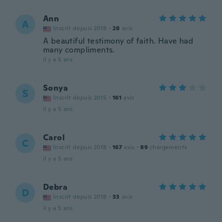
Ann
A
Inscrit depuis 2018
·
28
avis
A beautiful testimony of faith. Have had
many compliments.
il y a 5 ans
Sonya
S
Inscrit depuis 2015
·
161
avis
il y a 5 ans
Carol
C
Inscrit depuis 2018
·
167
avis
·
89
chargements
il y a 5 ans
Debra
D
Inscrit depuis 2018
·
33
avis
il y a 5 ans