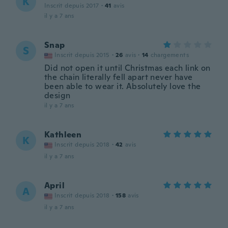
K
Inscrit depuis 2017
·
41
avis
il y a 7 ans
Snap
S
Inscrit depuis 2015
·
26
avis
·
14
chargements
Did not open it until Christmas each link on
the chain literally fell apart never have
been able to wear it. Absolutely love the
design
il y a 7 ans
Kathleen
K
Inscrit depuis 2018
·
42
avis
il y a 7 ans
April
A
Inscrit depuis 2018
·
158
avis
il y a 7 ans