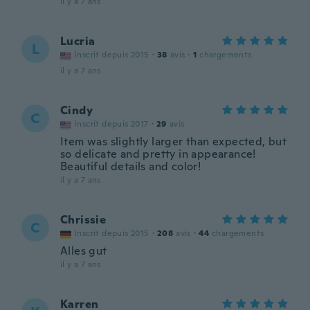
il y a 7 ans
Lucria
L
Inscrit depuis 2015
·
38
avis
·
1
chargements
il y a 7 ans
Cindy
C
Inscrit depuis 2017
·
29
avis
Item was slightly larger than expected, but
so delicate and pretty in appearance!
Beautiful details and color!
il y a 7 ans
Chrissie
C
Inscrit depuis 2015
·
208
avis
·
44
chargements
Alles gut
il y a 7 ans
Karren