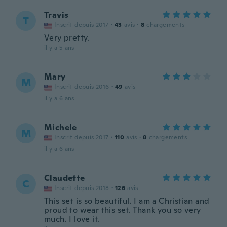
Travis
T
Inscrit depuis 2017
·
43
avis
·
8
chargements
Very pretty.
il y a 5 ans
Mary
M
Inscrit depuis 2016
·
49
avis
il y a 6 ans
Michele
M
Inscrit depuis 2017
·
110
avis
·
8
chargements
il y a 6 ans
Claudette
C
Inscrit depuis 2018
·
126
avis
This set is so beautiful. I am a Christian and
proud to wear this set. Thank you so very
much. I love it.