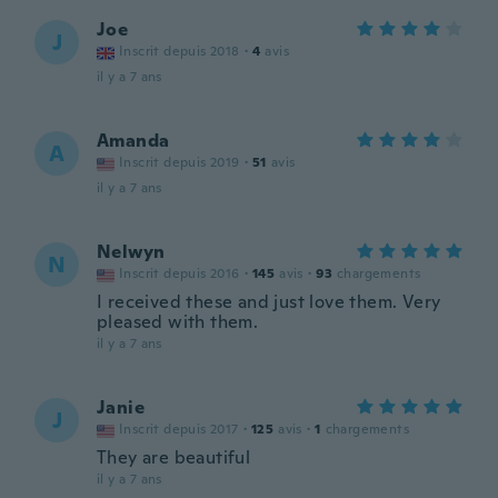
Joe
J
Inscrit depuis 2018
·
4
avis
il y a 7 ans
Amanda
A
Inscrit depuis 2019
·
51
avis
il y a 7 ans
Nelwyn
N
Inscrit depuis 2016
·
145
avis
·
93
chargements
I received these and just love them. Very
pleased with them.
il y a 7 ans
Janie
J
Inscrit depuis 2017
·
125
avis
·
1
chargements
They are beautiful
il y a 7 ans