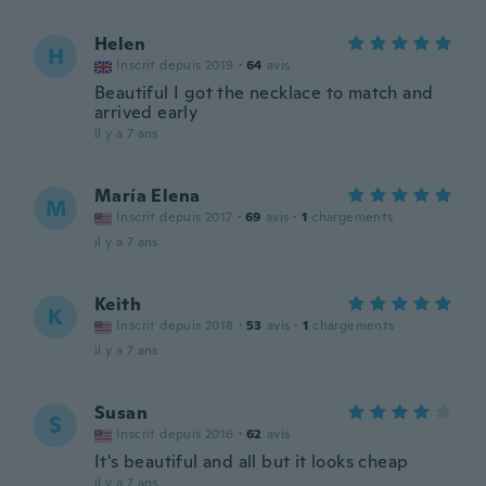
Helen
H
Inscrit depuis 2019
·
64
avis
Beautiful I got the necklace to match and
arrived early
il y a 7 ans
María Elena
M
Inscrit depuis 2017
·
69
avis
·
1
chargements
il y a 7 ans
Keith
K
Inscrit depuis 2018
·
53
avis
·
1
chargements
il y a 7 ans
Susan
S
Inscrit depuis 2016
·
62
avis
It's beautiful and all but it looks cheap
il y a 7 ans