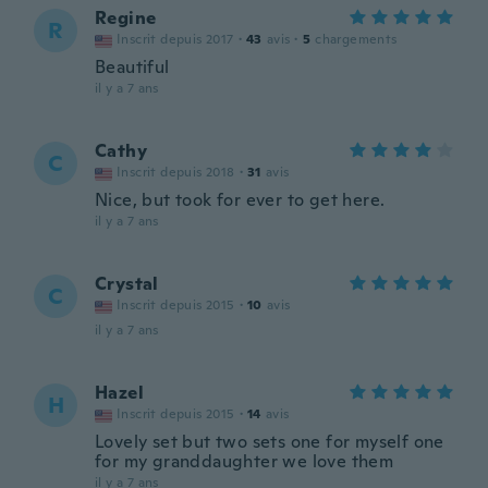
Regine
R
Inscrit depuis 2017
·
43
avis
·
5
chargements
Beautiful
il y a 7 ans
Cathy
C
Inscrit depuis 2018
·
31
avis
Nice, but took for ever to get here.
il y a 7 ans
Crystal
C
Inscrit depuis 2015
·
10
avis
il y a 7 ans
Hazel
H
Inscrit depuis 2015
·
14
avis
Lovely set but two sets one for myself one
for my granddaughter we love them
il y a 7 ans