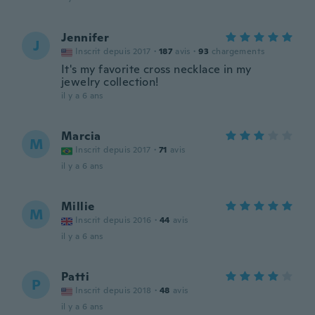
Jennifer
J
Inscrit depuis 2017
·
187
avis
·
93
chargements
It's my favorite cross necklace in my
jewelry collection!
il y a 6 ans
Marcia
M
Inscrit depuis 2017
·
71
avis
il y a 6 ans
Millie
M
Inscrit depuis 2016
·
44
avis
il y a 6 ans
Patti
P
Inscrit depuis 2018
·
48
avis
il y a 6 ans