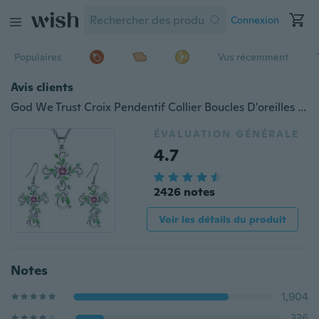
Connexion
Populaires
Vus récemment
Avis clients
God We Trust Croix Pendentif Collier Boucles D'oreilles Ensembles de Bijoux pour Femmes Cadeaux (Argent / Or Rose / Or)
ÉVALUATION GÉNÉRALE
4.7
2426 notes
Voir les détails du produit
Notes
1,904
336