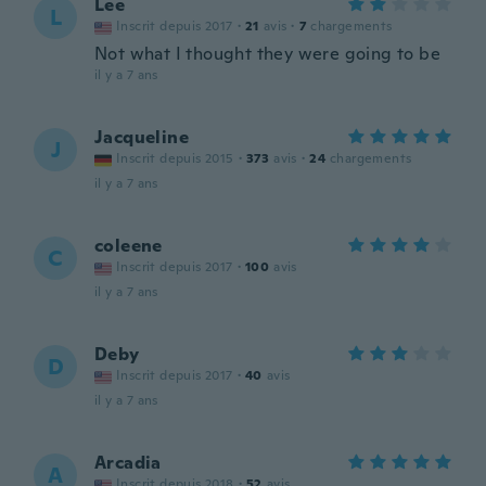
Lee
L
Inscrit depuis 2017
·
21
avis
·
7
chargements
Not what I thought they were going to be
il y a 7 ans
Jacqueline
J
Inscrit depuis 2015
·
373
avis
·
24
chargements
il y a 7 ans
coleene
C
Inscrit depuis 2017
·
100
avis
il y a 7 ans
Deby
D
Inscrit depuis 2017
·
40
avis
il y a 7 ans
Arcadia
A
Inscrit depuis 2018
·
52
avis