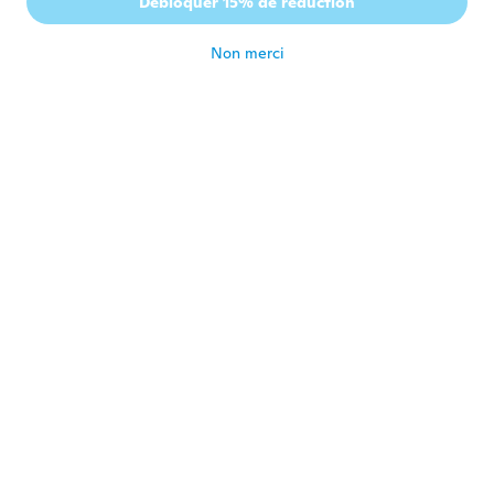
Débloquer 15% de réduction
Inscrit depuis 2016
·
252
avis
il y a 7 ans
Non merci
Sharon
S
Inscrit depuis 2018
·
160
avis
·
2
chargements
il y a 7 ans
Mickey
M
Inscrit depuis 2017
·
187
avis
il y a 7 ans
Rita
R
Inscrit depuis 2018
·
45
avis
·
1
chargements
il y a 7 ans
NameDeleted
N
Inscrit depuis 2018
·
22
avis
·
3
chargements
il y a 7 ans