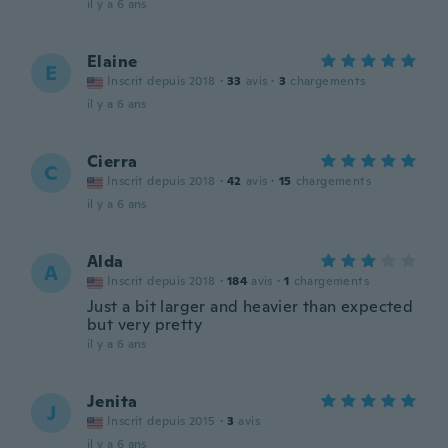
il y a 6 ans
Elaine
E
Inscrit depuis 2018
·
33
avis
·
3
chargements
il y a 6 ans
Cierra
C
Inscrit depuis 2018
·
42
avis
·
15
chargements
il y a 6 ans
Alda
A
Inscrit depuis 2018
·
184
avis
·
1
chargements
Just a bit larger and heavier than expected
but very pretty
il y a 6 ans
Jenita
J
Inscrit depuis 2015
·
3
avis
il y a 6 ans