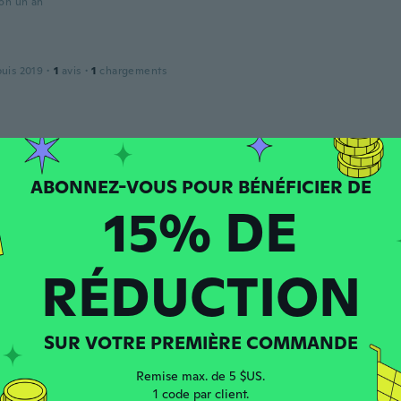
ron un an
puis 2019
·
1
avis
·
1
chargements
a
 depuis 2015
·
99
avis
·
17
chargements
15% DE
 depuis 2019
·
40
avis
RÉDUCTION
ente come in foto
SUR VOTRE PREMIÈRE COMMANDE
Remise max. de 5 $US.
puis 2017
·
216
avis
·
43
chargements
1 code par client.