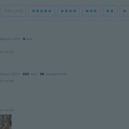
Très utile
 depuis 2015
·
8
avis
ron un an
 depuis 2017
·
202
avis
·
36
chargements
ron un an
ron un an