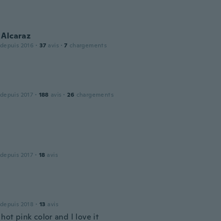
 Alcaraz
 depuis 2016
·
37
avis
·
7
chargements
 depuis 2017
·
188
avis
·
26
chargements
 depuis 2017
·
18
avis
 depuis 2018
·
13
avis
 hot pink color and I love it