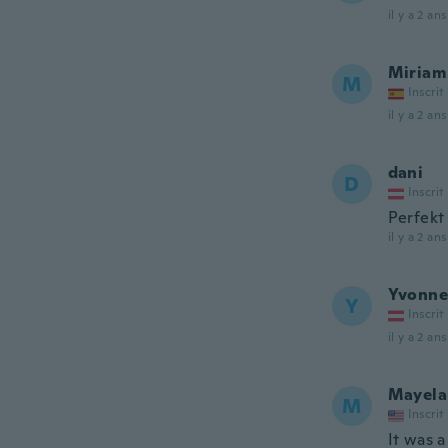
il y a 2 ans
Miriam
M
Inscrit
il y a 2 ans
dani
D
Inscrit
Perfekt
il y a 2 ans
Yvonne
Y
Inscrit
il y a 2 ans
Mayela
M
Inscrit
It was a