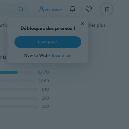
Connexion
Articles pour animaux domestiques
Afficher plus
Débloquez des promos !
Connexion
ZHISHENGJIANG Cheveux 24 pouces rouge gris ombre kanekalon jumbo tressage cheveux femmes extension de cheveux synthétiques pour tresses tresses cheveux
New to Wish?
Inscription
4,470
1,069
610
243
442