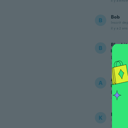
il y a envi
Bob
B
Inscrit de
il y a 2 ans
Blankit
B
Inscrit
Lindo
il y a 2 ans
Agnese
A
Inscrit
Esattam
il y a 2 ans
Kitty
K
Inscrit de
il y a 2 ans