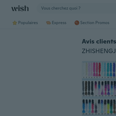
Jump to section
Populaires
Express
Section Promos
Avis client