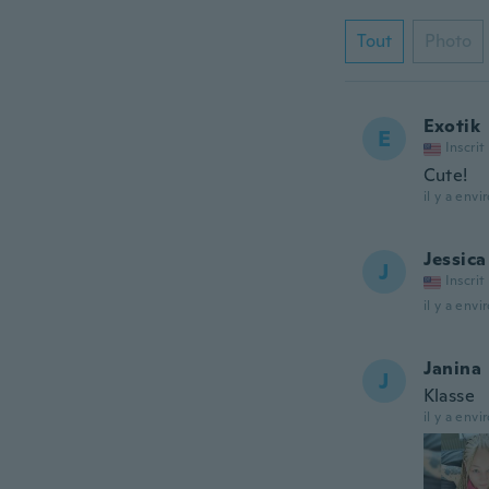
Tout
Photo
Exotik
E
Inscrit
Cute!
il y a envi
Jessica
J
Inscrit
il y a envi
Janina
J
Klasse
il y a envi