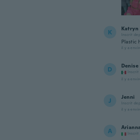
Katryn
K
Inscrit de
Plastic 
il y a envi
Denise
D
Inscrit
il y a envi
Jenni
J
Inscrit de
il y a envi
Ariann
A
Inscrit