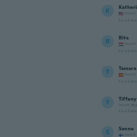
Kather
K
Inscrit
il y a 2 ans
Rita
R
Inscrit
il y a 2 ans
Tamara
T
Inscrit
il y a 2 ans
Tiffany
T
Inscrit de
il y a 2 ans
Sanna
S
Inscrit