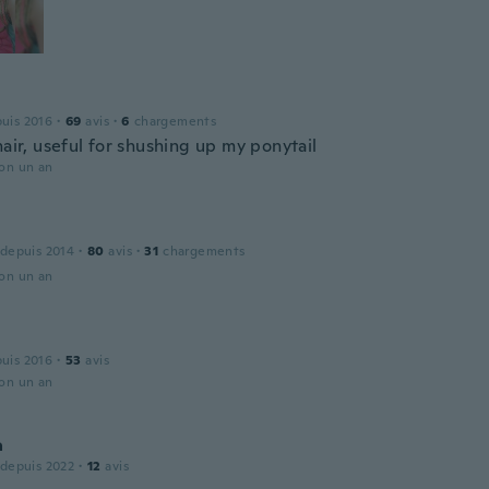
puis 2016
·
69
avis
·
6
chargements
hair, useful for shushing up my ponytail
ron un an
 depuis 2014
·
80
avis
·
31
chargements
ron un an
puis 2016
·
53
avis
ron un an
a
 depuis 2022
·
12
avis