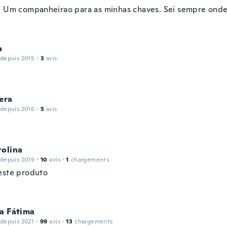
. Um companheirao para as minhas chaves. Sei sempre onde
a
 depuis 2015
·
3
avis
era
 depuis 2016
·
5
avis
rolina
 depuis 2019
·
10
avis
·
1
chargements
este produto
a Fátima
 depuis 2021
·
99
avis
·
13
chargements