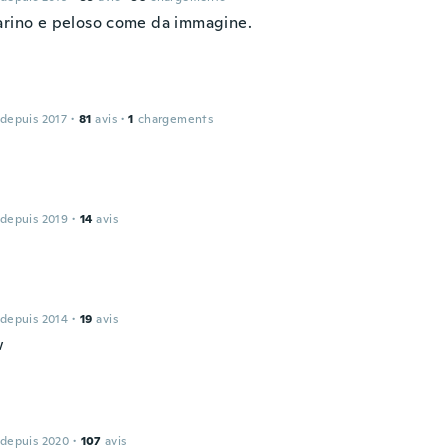
arino e peloso come da immagine.
 depuis 2017
·
81
avis
·
1
chargements
 depuis 2019
·
14
avis
 depuis 2014
·
19
avis
w
 depuis 2020
·
107
avis