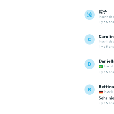
涼子
涼
Inscrit de
il y a 5 ans
Caroli
C
Inscrit de
il y a 5 ans
Daniell
D
Inscrit
il y a 5 ans
Bettin
B
Inscrit
Sehr ni
il y a 5 ans