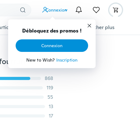
Connexion
Articles pour animaux domestiques
Afficher plus
Débloquez des promos !
Connexion
Porte-clés de voiture neige fourrure porte-clés lapin fourrure boule porte-clés noir tête de chat poupée porte-clés Animal pompon pendentif breloque bijoux
New to Wish?
Inscription
868
119
55
13
17