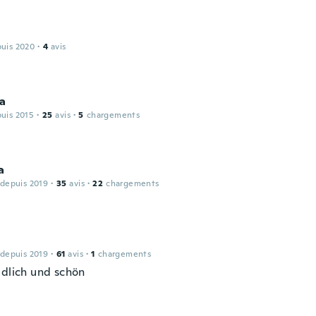
puis 2020
·
4
avis
na
puis 2015
·
25
avis
·
5
chargements
a
 depuis 2019
·
35
avis
·
22
chargements
a
 depuis 2019
·
61
avis
·
1
chargements
edlich und schön