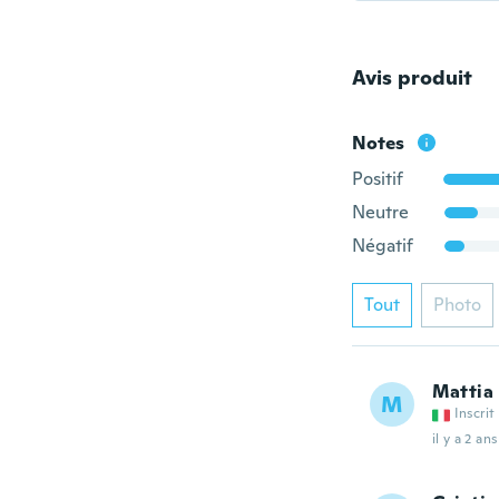
Avis produit
Notes
Positif
Neutre
Négatif
Tout
Photo
Mattia
M
Inscrit
il y a 2 ans