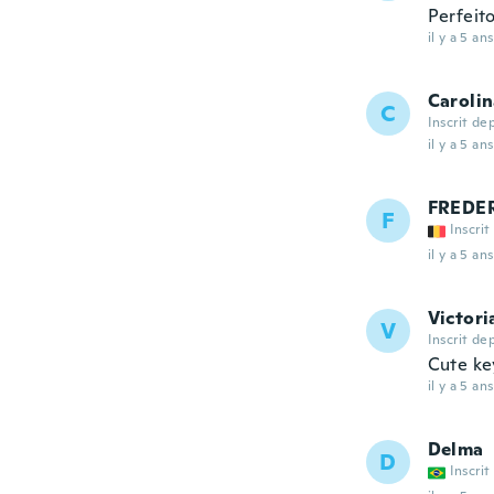
Perfeit
il y a 5 ans
Caroli
C
Inscrit de
il y a 5 ans
FREDE
F
Inscrit
il y a 5 ans
Victori
V
Inscrit de
Cute key
il y a 5 ans
Delma
D
Inscrit