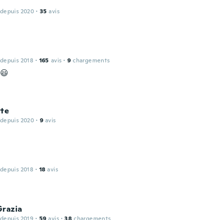
 depuis 2020
·
35
avis
 depuis 2018
·
165
avis
·
9
chargements
s😃
tte
 depuis 2020
·
9
avis
 depuis 2018
·
18
avis
Grazia
 depuis 2019
·
59
avis
·
38
chargements