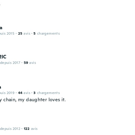
o
na
puis 2015
·
25
avis
·
5
chargements
RIC
 depuis 2017
·
59
avis
a
puis 2019
·
44
avis
·
3
chargements
 chain, my daughter loves it.
 depuis 2012
·
122
avis