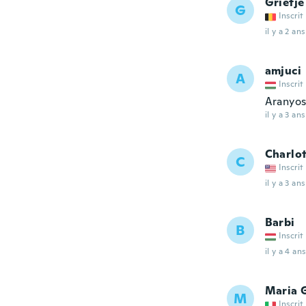
Grietje
G
Inscrit
il y a 2 ans
amjuci
A
Inscrit
Aranyo
il y a 3 ans
Charlo
C
Inscrit
il y a 3 ans
Barbi
B
Inscrit
il y a 4 ans
Maria 
M
Inscrit