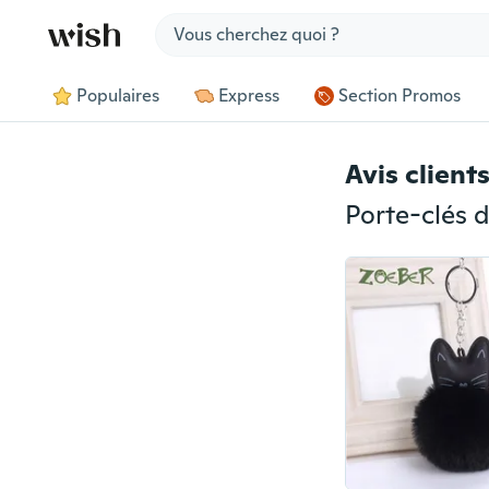
Jump to section
Populaires
Express
Section Promos
Avis client