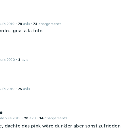
puis 2019
·
79
avis
·
73
chargements
to..igual a la foto
puis 2020
·
3
avis
puis 2019
·
75
avis
ie
 depuis 2015
·
28
avis
·
14
chargements
e, dachte das pink wäre dunkler aber sonst zufrieden