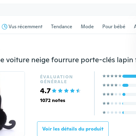
Vus récemment
Tendance
Mode
Pour bébé
s
ÉVALUATION
GÉNÉRALE
4.7
1072 notes
Voir les détails du produit