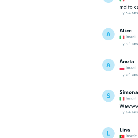
molto c
il y a 4 ans
Alice
A
Inscrit
il y a 4 ans
Aneta
A
Inscrit
il y a 4 ans
Simona
S
Inscrit
Waww
il y a 4 ans
Lina
L
Inscrit