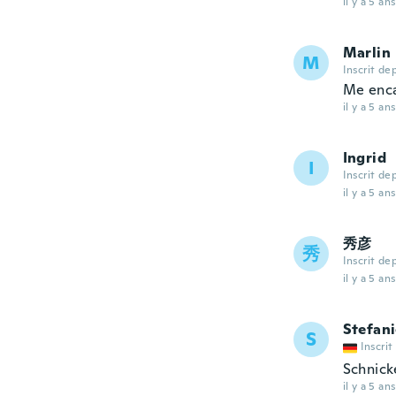
il y a 5 ans
Marlin
M
Inscrit de
Me encan
il y a 5 ans
Ingrid
I
Inscrit de
il y a 5 ans
秀彦
秀
Inscrit de
il y a 5 ans
Stefan
S
Inscrit
Schnick
il y a 5 ans