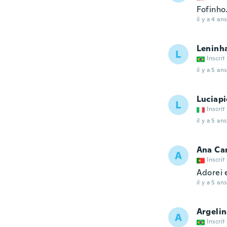
Fofinho
il y a 4 ans
Leninh
L
Inscrit
il y a 5 ans
Luciapi
L
Inscrit
il y a 5 ans
Ana Ca
A
Inscrit
Adorei 
il y a 5 ans
Argelin
A
Inscrit