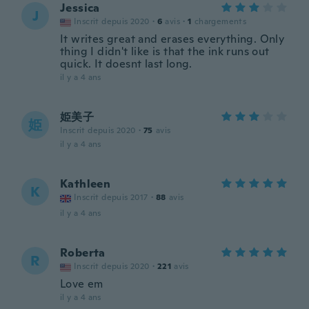
Jessica
J
Inscrit depuis 2020
·
6
avis
·
1
chargements
It writes great and erases everything. Only
thing I didn't like is that the ink runs out
quick. It doesnt last long.
il y a 4 ans
姫美子
姫
Inscrit depuis 2020
·
75
avis
il y a 4 ans
Kathleen
K
Inscrit depuis 2017
·
88
avis
il y a 4 ans
Roberta
R
Inscrit depuis 2020
·
221
avis
Love em
il y a 4 ans