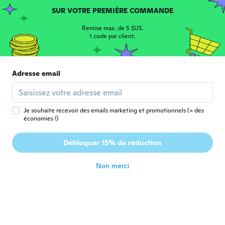
SUR VOTRE PREMIÈRE COMMANDE
Julie
Remise max. de 5 $US.
J
Inscrit depuis 2016
·
23
avis
1 code par client.
il y a 4 ans
Adresse email
johanne
J
Inscrit depuis 2018
·
329
avis
il y a 4 ans
Je souhaite recevoir des emails marketing et promotionnels (= des
économies !)
Adjane
A
Inscrit depuis 2020
·
1
avis
Débloquer 15% de réduction
il y a 4 ans
Non merci
Rosa Maria
R
Inscrit depuis 2018
·
52
avis
il y a 4 ans
Suleiman