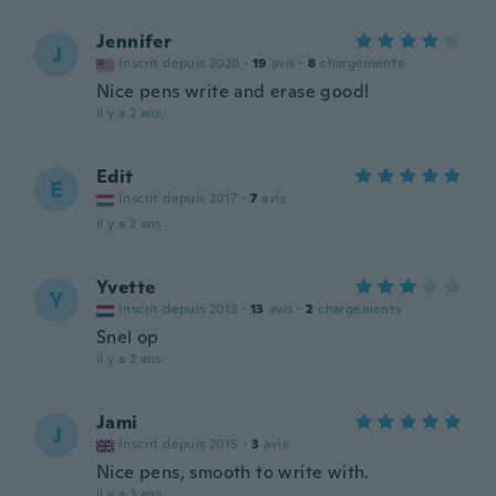
Jennifer
J
Inscrit depuis 2020
·
19
avis
·
8
chargements
Nice pens write and erase good!
il y a 2 ans
Edit
E
Inscrit depuis 2017
·
7
avis
il y a 2 ans
Yvette
Y
Inscrit depuis 2013
·
13
avis
·
2
chargements
Snel op
il y a 2 ans
Jami
J
Inscrit depuis 2015
·
3
avis
Nice pens, smooth to write with.
il y a 3 ans