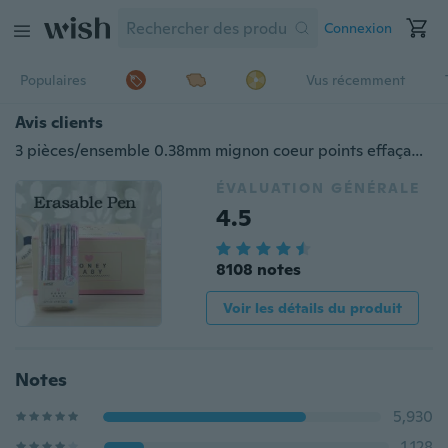
Connexion
Populaires
Vus récemment
Avis clients
3 pièces/ensemble 0.38mm mignon coeur points effaçable stylo bleu noir encre magique stylo à bille écriture école chancellerie fournitures papeterie
ÉVALUATION GÉNÉRALE
4.5
8108 notes
Voir les détails du produit
Notes
5,930
1,128