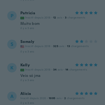
Patricia
P
Inscrit depuis 2018
·
12
avis
·
3
chargements
Muito bom
il y a 3 ans
Somaly
S
Inscrit depuis 2018
·
325
avis
·
13
chargements
il y a 3 ans
Kelly
K
Inscrit depuis 2018
·
34
avis
·
14
chargements
Veio só jma
il y a 3 ans
Alicia
A
Inscrit depuis 2020
·
1095
avis
·
2
chargements
il y a 3 ans