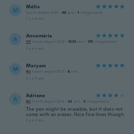
Mélie
M
Inscrit depuis 2019
·
89
avis
·
1
chargements
il y a 4 ans
Annamária
A
Inscrit depuis 2020
·
1525
avis
·
175
chargements
il y a 4 ans
Maryam
M
Inscrit depuis 2017
·
8
avis
il y a 4 ans
Adriene
A
Inscrit depuis 2015
·
32
avis
·
5
chargements
The pen might be erasable, but it does not
come with an eraser. Nice fine lines though
il y a 4 ans