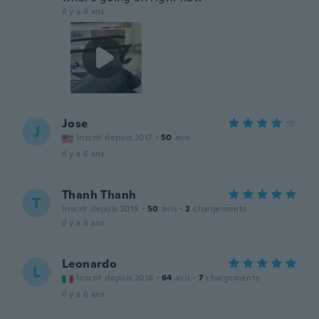
il y a 6 ans
Jose
J
Inscrit depuis 2017
·
50
avis
il y a 6 ans
Thanh Thanh
T
Inscrit depuis 2015
·
50
avis
·
2
chargements
il y a 6 ans
Leonardo
L
Inscrit depuis 2016
·
64
avis
·
7
chargements
il y a 6 ans