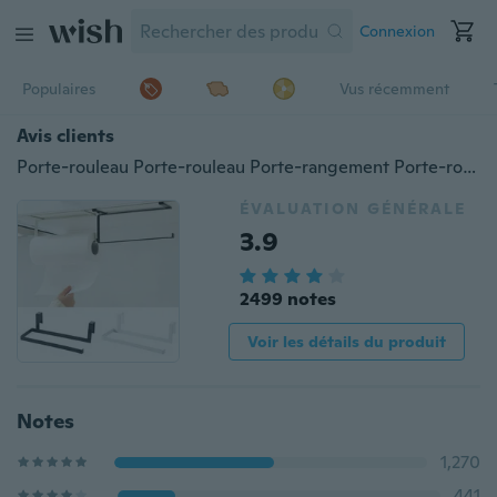
Connexion
Populaires
Vus récemment
Avis clients
Porte-rouleau Porte-rouleau Porte-rangement Porte-rouleau Porte-serviettes de toilette Porte-serviettes Salle de bains
ÉVALUATION GÉNÉRALE
3.9
2499 notes
Voir les détails du produit
Notes
1,270
441