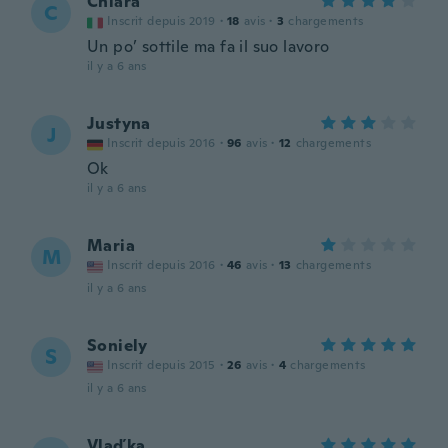
Chiara
C
Inscrit depuis 2019
·
18
avis
·
3
chargements
Un po’ sottile ma fa il suo lavoro
il y a 6 ans
Justyna
J
Inscrit depuis 2016
·
96
avis
·
12
chargements
Ok
il y a 6 ans
Maria
M
Inscrit depuis 2016
·
46
avis
·
13
chargements
il y a 6 ans
Soniely
S
Inscrit depuis 2015
·
26
avis
·
4
chargements
il y a 6 ans
Vlaďka