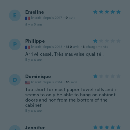
Emeline
E
Inscrit depuis 2017
·
9
avis
il y a 5 ans
Philippe
P
Inscrit depuis 2018
·
180
avis
·
3
chargements
Arrivé cassé. Très mauvaise qualité !
il y a 6 ans
Dominique
D
Inscrit depuis 2014
·
10
avis
Too short for most paper towel rolls and it
seems to only be able to hang on cabinet
doors and not from the bottom of the
cabinet
il y a 6 ans
Jennifer