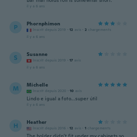
Bar that holds roll is somewhat short.
il y a 6 ans
Phornphimon
P
Inscrit depuis 2019
·
12
avis
·
2
chargements
il y a 6 ans
Susanne
S
Inscrit depuis 2019
·
17
avis
il y a 6 ans
Michelle
M
Inscrit depuis 2020
·
10
avis
Lindo e igual a foto...super útil
il y a 6 ans
Heather
H
Inscrit depuis 2016
·
12
avis
·
1
chargements
The holder didn’t fit under my cabinets so