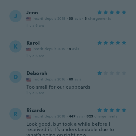
Jenn
J
Inscrit depuis 2018
·
33
avis
·
3
chargements
il y a 6 ans
Karol
K
Inscrit depuis 2019
·
9
avis
il y a 6 ans
Deborah
D
Inscrit depuis 2016
·
69
avis
Too small for our cupboards
il y a 6 ans
Ricardo
R
Inscrit depuis 2018
·
447
avis
·
823
chargements
Look good, but took a while before I
received it, it’s understandable due to
what’s going on right now