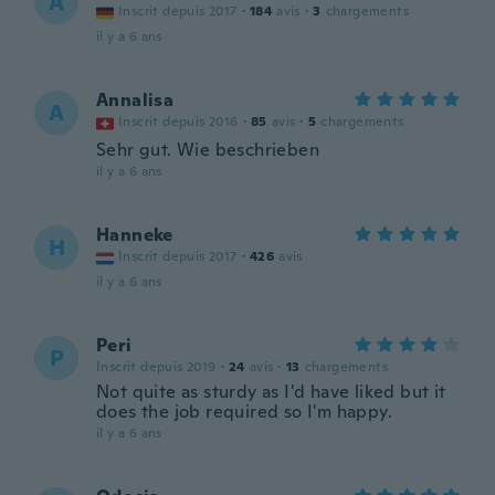
A
Inscrit depuis 2017
·
184
avis
·
3
chargements
il y a 6 ans
Annalisa
A
Inscrit depuis 2016
·
85
avis
·
5
chargements
Sehr gut. Wie beschrieben
il y a 6 ans
Hanneke
H
Inscrit depuis 2017
·
426
avis
il y a 6 ans
Peri
P
Inscrit depuis 2019
·
24
avis
·
13
chargements
Not quite as sturdy as I'd have liked but it
does the job required so I'm happy.
il y a 6 ans