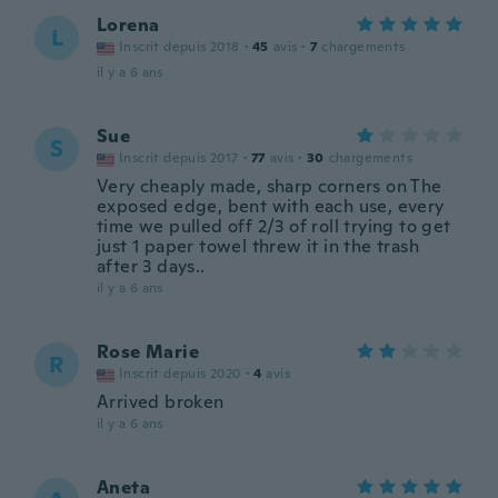
Lorena
L
Inscrit depuis 2018
·
45
avis
·
7
chargements
il y a 6 ans
Sue
S
Inscrit depuis 2017
·
77
avis
·
30
chargements
Very cheaply made, sharp corners on The
exposed edge, bent with each use, every
time we pulled off 2/3 of roll trying to get
just 1 paper towel threw it in the trash
after 3 days..
il y a 6 ans
Rose Marie
R
Inscrit depuis 2020
·
4
avis
Arrived broken
il y a 6 ans
Aneta