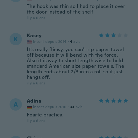
The hook was thin so I had to place it over
the door instead of the shelf
il y a 6 ans
Kasey
K
Inscrit depuis 2014
·
4
avis
It's really flimsy, you can't rip paper towel
off because it will bend with the force.
Also it is way to short length wise to hold
standard American size paper towels. The
length ends about 2/3 into a roll so it just
hangs off.
il y a 6 ans
Adina
A
Inscrit depuis 2016
·
33
avis
Foarte practica.
il y a 6 ans