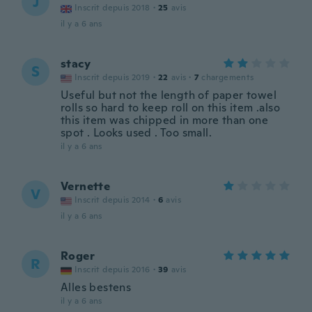
J
Inscrit depuis 2018
·
25
avis
il y a 6 ans
stacy
S
Inscrit depuis 2019
·
22
avis
·
7
chargements
Useful but not the length of paper towel
rolls so hard to keep roll on this item .also
this item was chipped in more than one
spot . Looks used . Too small.
il y a 6 ans
Vernette
V
Inscrit depuis 2014
·
6
avis
il y a 6 ans
Roger
R
Inscrit depuis 2016
·
39
avis
Alles bestens
il y a 6 ans