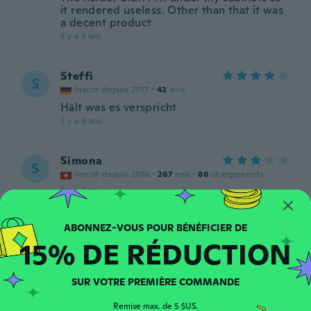
it rendered useless. Other than that it was
a decent product
il y a 6 ans
Steffi
S
Inscrit depuis 2017
·
42
avis
Hält was es verspricht
il y a 6 ans
Simona
S
Inscrit depuis 2016
·
267
avis
·
88
chargements
il y a 6 ans
Anton
A
15% DE RÉDUCTION
Inscrit depuis 2018
·
111
avis
·
1
chargements
il y a 6 ans
SUR VOTRE PREMIÈRE COMMANDE
Fadile
F
Remise max. de 5 $US.