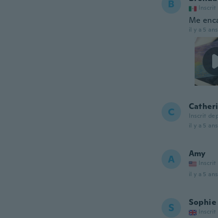
B
Inscrit
Me enca
il y a 5 ans
Cather
C
Inscrit de
il y a 5 ans
Amy
A
Inscrit
il y a 5 ans
Sophie
S
Inscrit