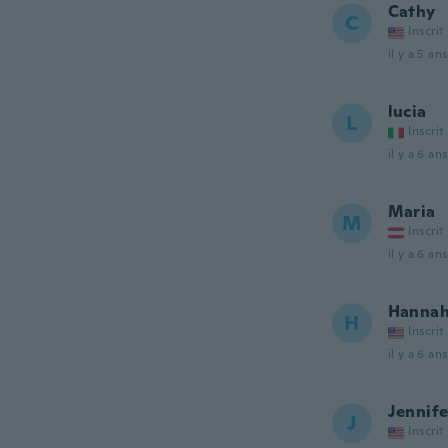
Cathy
C
Inscrit
il y a 5 ans
lucia
L
Inscrit
il y a 6 ans
Maria
M
Inscrit
il y a 6 ans
Hanna
H
Inscrit
il y a 6 ans
Jennife
J
Inscrit