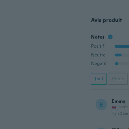
Avis produit
Notes
Positif
Neutre
Négatif
Tout
Photo
Emma
E
Inscrit
il y a 2 ans