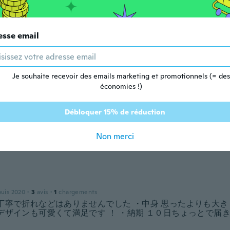
ne
 depuis 2017
·
9
avis
·
2
chargements
esse email
ndom 5PCS e vem apenas 5 adesivos.
Je souhaite recevoir des emails marketing et promotionnels (= des
économies !)
puis 2019
·
152
avis
·
15
chargements
Débloquer 15% de réduction
Non merci
puis 2018
·
10
avis
puis 2020
·
3
avis
·
1
chargements
 丁寧で折れなどはありませんでした ・中身 思ったよりも大
デザインも可愛くて満足です ！ ・納期 １０日ちょっとで届