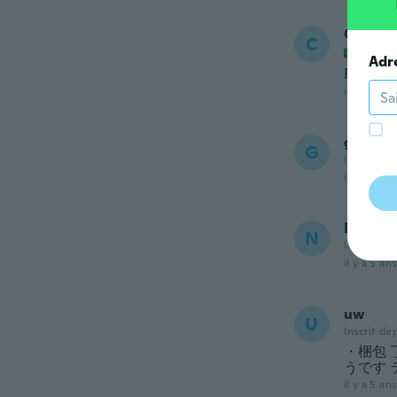
Caroli
C
Inscrit
Adr
Fala Ra
il y a 5 ans
grecia
G
Inscrit de
il y a 5 ans
Naomi
N
Inscrit de
il y a 5 ans
uw
U
Inscrit de
・梱包
うです 
il y a 5 ans