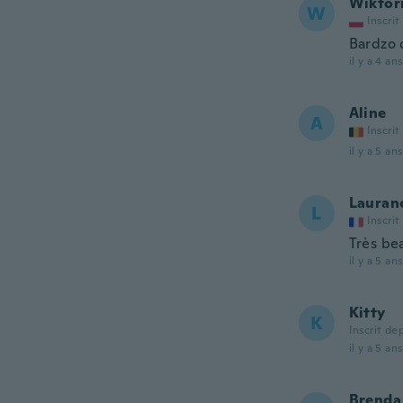
Wiktor
W
Inscrit
Bardzo 
il y a 4 ans
Aline
A
Inscrit
il y a 5 ans
Lauran
L
Inscrit
Très bea
il y a 5 ans
Kitty
K
Inscrit de
il y a 5 ans
Brenda