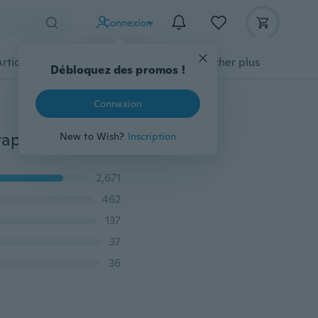
Connexion
Articles pour animaux domestiques
Afficher plus
Débloquez des promos !
Connexion
60 / 5pcsbag Last Night Stars Series Washi Sticker Scrapbook décoratif Lifelog Sticker mignon papeterie
New to Wish?
Inscription
2,671
462
137
37
36