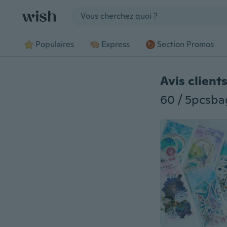
Jump to section
Populaires
Express
Section Promos
Avis client