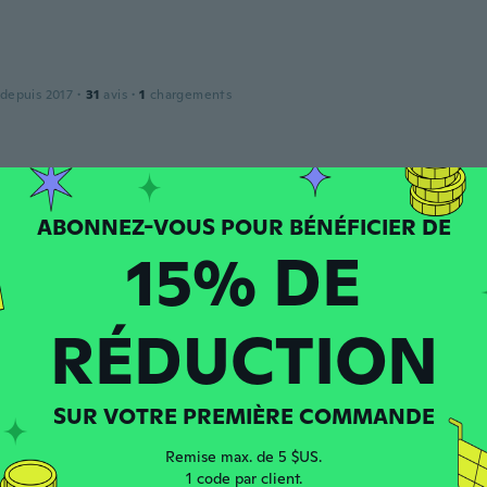
 depuis 2017
·
31
avis
·
1
chargements
el
 depuis 2017
·
2
avis
15% DE
 depuis 2017
·
104
avis
RÉDUCTION
SUR VOTRE PREMIÈRE COMMANDE
puis 2020
·
13
avis
·
13
chargements
o
Remise max. de 5 $US.
1 code par client.