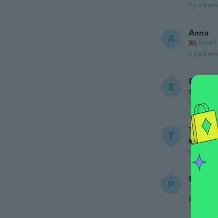
il y a 5 ans
Anna
A
Inscrit
il y a 5 ans
Ezequi
E
Inscrit
il y a 5 ans
Tereza
T
Inscrit
il y a 5 ans
Pilar
P
Inscrit de
Perfect
il y a 5 ans