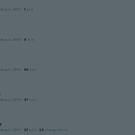
 depuis 2015
·
1
avis
 depuis 2018
·
8
avis
 depuis 2018
·
89
avis
h
 depuis 2018
·
37
avis
r
 depuis 2015
·
57
avis
·
26
chargements