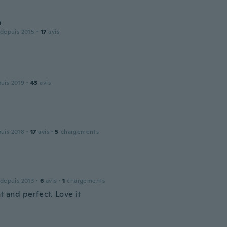
a
 depuis 2015
·
17
avis
puis 2019
·
43
avis
puis 2018
·
17
avis
·
5
chargements
 depuis 2013
·
6
avis
·
1
chargements
at and perfect. Love it