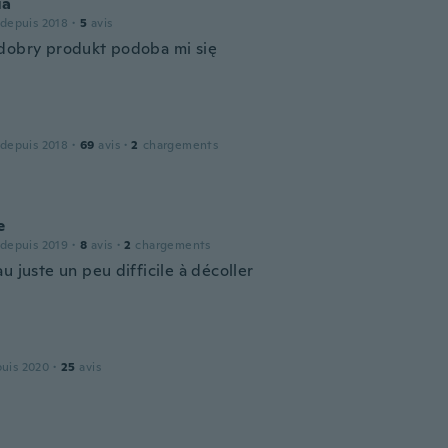
ia
 depuis 2018
·
5
avis
dobry produkt podoba mi się
 depuis 2018
·
69
avis
·
2
chargements
e
 depuis 2019
·
8
avis
·
2
chargements
u juste un peu difficile à décoller
puis 2020
·
25
avis