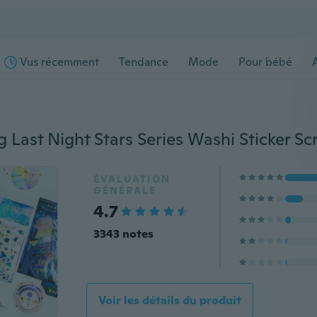
Vus récemment
Tendance
Mode
Pour bébé
s
ÉVALUATION
GÉNÉRALE
4.7
3343 notes
Voir les détails du produit