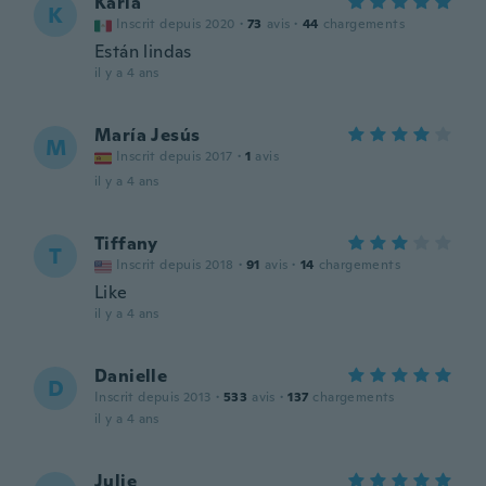
Karla
K
Inscrit depuis 2020
·
73
avis
·
44
chargements
Están lindas
il y a 4 ans
María Jesús
M
Inscrit depuis 2017
·
1
avis
il y a 4 ans
Tiffany
T
Inscrit depuis 2018
·
91
avis
·
14
chargements
Like
il y a 4 ans
Danielle
D
Inscrit depuis 2013
·
533
avis
·
137
chargements
il y a 4 ans
Julie