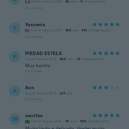
Inscrit depuis 2016
·
62
avis
·
4
chargements
il y a 3 ans
Yessenia
Y
Inscrit depuis 2016
·
194
avis
·
141
chargements
il y a 3 ans
PIEDAD ESTELA
P
Inscrit depuis 2019
·
100
avis
·
15
chargements
Muy bonito
il y a 3 ans
Ann
A
Inscrit depuis 2019
·
217
avis
il y a 3 ans
maritza
M
Inscrit depuis 2015
·
75
avis
·
108
chargements
Muito lindo e delicado. Gostei muito