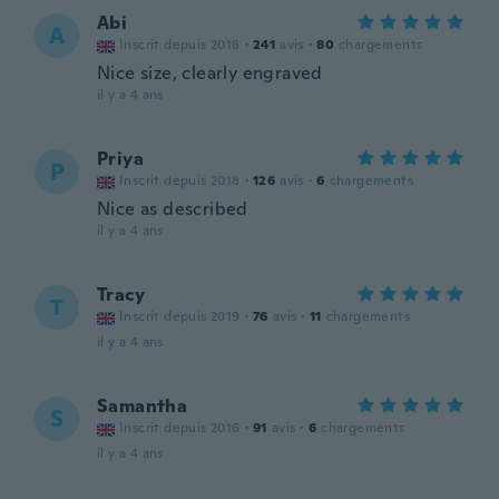
Abi
A
Inscrit depuis 2018
·
241
avis
·
80
chargements
Nice size, clearly engraved
il y a 4 ans
Priya
P
Inscrit depuis 2018
·
126
avis
·
6
chargements
Nice as described
il y a 4 ans
Tracy
T
Inscrit depuis 2019
·
76
avis
·
11
chargements
il y a 4 ans
Samantha
S
Inscrit depuis 2016
·
91
avis
·
6
chargements
il y a 4 ans