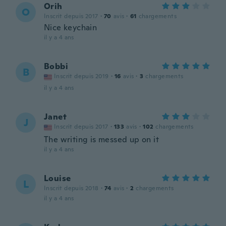
Orih
O
Inscrit depuis 2017
·
70
avis
·
61
chargements
Nice keychain
il y a 4 ans
Bobbi
B
Inscrit depuis 2019
·
16
avis
·
3
chargements
il y a 4 ans
Janet
J
Inscrit depuis 2017
·
133
avis
·
102
chargements
The writing is messed up on it
il y a 4 ans
Louise
L
Inscrit depuis 2018
·
74
avis
·
2
chargements
il y a 4 ans