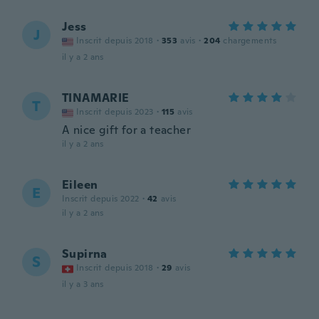
Jess
J
Inscrit depuis 2018
·
353
avis
·
204
chargements
il y a 2 ans
TINAMARIE
T
Inscrit depuis 2023
·
115
avis
A nice gift for a teacher
il y a 2 ans
Eileen
E
Inscrit depuis 2022
·
42
avis
il y a 2 ans
Supirna
S
Inscrit depuis 2018
·
29
avis
il y a 3 ans