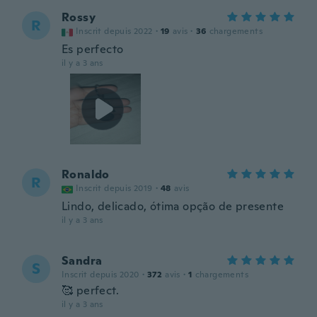
Rossy
R
Inscrit depuis 2022
·
19
avis
·
36
chargements
Es perfecto
il y a 3 ans
Ronaldo
R
Inscrit depuis 2019
·
48
avis
Lindo, delicado, ótima opção de presente
il y a 3 ans
Sandra
S
Inscrit depuis 2020
·
372
avis
·
1
chargements
🥰 perfect.
il y a 3 ans