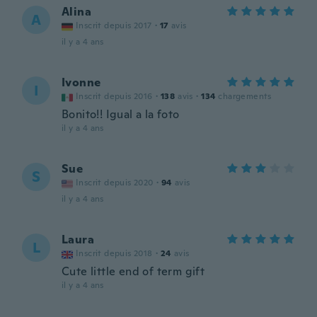
Alina
A
Inscrit depuis 2017
·
17
avis
il y a 4 ans
Ivonne
I
Inscrit depuis 2016
·
138
avis
·
134
chargements
Bonito!! Igual a la foto
il y a 4 ans
Sue
S
Inscrit depuis 2020
·
94
avis
il y a 4 ans
Laura
L
Inscrit depuis 2018
·
24
avis
Cute little end of term gift
il y a 4 ans