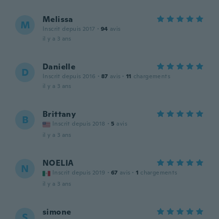
Melissa
M
Inscrit depuis 2017
·
94
avis
il y a 3 ans
Danielle
D
Inscrit depuis 2016
·
87
avis
·
11
chargements
il y a 3 ans
Brittany
B
Inscrit depuis 2018
·
5
avis
il y a 3 ans
NOELIA
N
Inscrit depuis 2019
·
67
avis
·
1
chargements
il y a 3 ans
simone
S