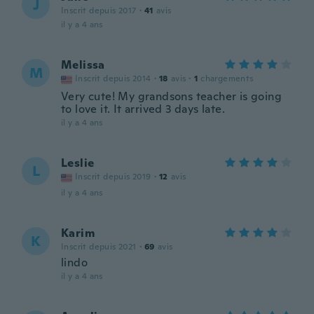
J
Inscrit depuis 2017
·
41
avis
il y a 4 ans
Melissa
M
Inscrit depuis 2014
·
18
avis
·
1
chargements
Very cute! My grandsons teacher is going
to love it. It arrived 3 days late.
il y a 4 ans
Leslie
L
Inscrit depuis 2019
·
12
avis
il y a 4 ans
Karim
K
Inscrit depuis 2021
·
69
avis
lindo
il y a 4 ans