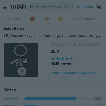
Connexion
Populaires
Vus récemment
Avis clients
1 PcTeacher Keychain Il faut un grand cœur pour enseigner aux petits esprits Porte-clés Bijoux d'école pour le cadeau de la journée des enseignants
ÉVALUATION GÉNÉRALE
4.7
1635 notes
Voir les détails du produit
Notes
1,280
243