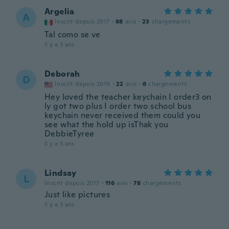
Argelia
A
Inscrit depuis 2017
·
88
avis
·
23
chargements
Tal como se ve
il y a 3 ans
Deborah
D
Inscrit depuis 2019
·
22
avis
·
6
chargements
Hey loved the teacher keychain I order3 on
ly got two plus I order two school bus
keychain never received them could you
see what the hold up isThak you
DebbieTyree
il y a 3 ans
Lindsay
L
Inscrit depuis 2017
·
116
avis
·
78
chargements
Just like pictures
il y a 3 ans