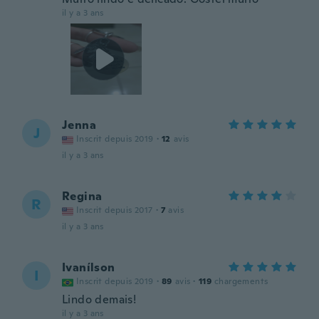
il y a 3 ans
Jenna
J
Inscrit depuis 2019
·
12
avis
il y a 3 ans
Regina
R
Inscrit depuis 2017
·
7
avis
il y a 3 ans
Ivanílson
I
Inscrit depuis 2019
·
89
avis
·
119
chargements
Lindo demais!
il y a 3 ans