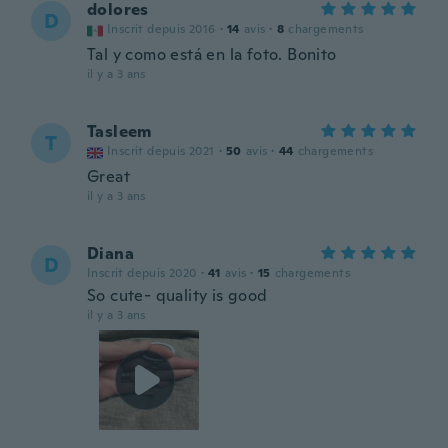
dolores
D
Inscrit depuis 2016
·
14
avis
·
8
chargements
Tal y como está en la foto. Bonito
il y a 3 ans
Tasleem
T
Inscrit depuis 2021
·
50
avis
·
44
chargements
Great
il y a 3 ans
Diana
D
Inscrit depuis 2020
·
41
avis
·
15
chargements
So cute- quality is good
il y a 3 ans