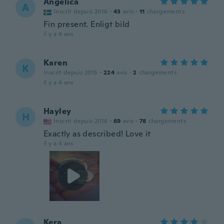
Angelica
A
Inscrit depuis 2016
·
43
avis
·
11
chargements
Fin present. Enligt bild
il y a 4 ans
Karen
K
Inscrit depuis 2015
·
224
avis
·
2
chargements
il y a 4 ans
Hayley
H
Inscrit depuis 2016
·
69
avis
·
78
chargements
Exactly as described! Love it
il y a 4 ans
Kera