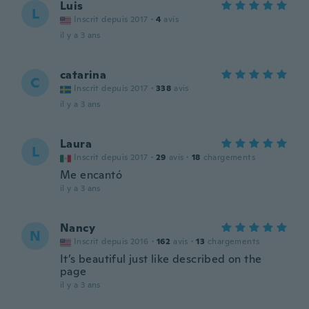
Luis
L
Inscrit depuis 2017
·
4
avis
il y a 3 ans
catarina
C
Inscrit depuis 2017
·
338
avis
il y a 3 ans
Laura
L
Inscrit depuis 2017
·
29
avis
·
18
chargements
Me encantó
il y a 3 ans
Nancy
N
Inscrit depuis 2016
·
162
avis
·
13
chargements
It’s beautiful just like described on the
page
il y a 3 ans