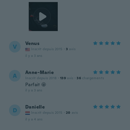
Venus
V
Inscrit depuis 2015
·
3
avis
il y a 3 ans
Anne-Marie
A
Inscrit depuis 2018
·
139
avis
·
36
chargements
Parfait 🤩
il y a 3 ans
Danielle
D
Inscrit depuis 2015
·
20
avis
il y a 4 ans